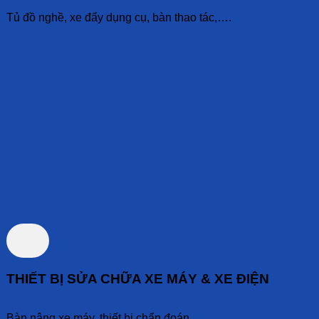
Tủ đồ nghề, xe đẩy dụng cụ, bàn thao tác,….
THIẾT BỊ SỬA CHỮA XE MÁY & XE ĐIỆN
Bàn nâng xe máy, thiết bị chẩn đoán,…