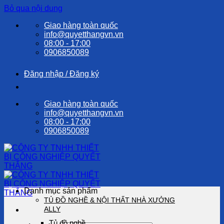
Bỏ qua nội dung
Giao hàng toàn quốc
info@quyetthangvn.vn
08:00 - 17:00
0906850089
Đăng nhập / Đăng ký
Giao hàng toàn quốc
info@quyetthangvn.vn
08:00 - 17:00
0906850089
Danh mục sản phẩm
TỦ ĐỒ NGHỀ & NỘI THẤT NHÀ XƯỞNG
ALLY
Tủ đồ nghề