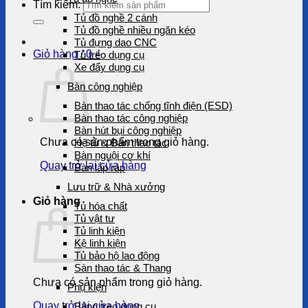
Tìm kiếm:
Tủ đồ nghề 2 cánh
Tủ đồ nghề nhiều ngăn kéo
Tủ đựng dao CNC
Giỏ hàng /
0
₫
Tủ treo dụng cụ
Xe đẩy dụng cụ
Bàn công nghiệp
Bàn thao tác chống tĩnh điện (ESD)
Bàn thao tác công nghiệp
Bàn hút bụi công nghiệp
Chưa có sản phẩm trong giỏ hàng.
Hệ tủ & Bàn thao tác
Bàn nguội cơ khí
Quay trở lại cửa hàng
Bàn lắp ráp
Lưu trữ & Nhà xưởng
Giỏ hàng
Tủ hóa chất
Tủ vật tư
Tủ linh kiện
Kệ linh kiện
Tủ bảo hộ lao động
Sàn thao tác & Thang
Chưa có sản phẩm trong giỏ hàng.
Phụ kiện
Quay trở lại cửa hàng
Bảng treo dụng cụ