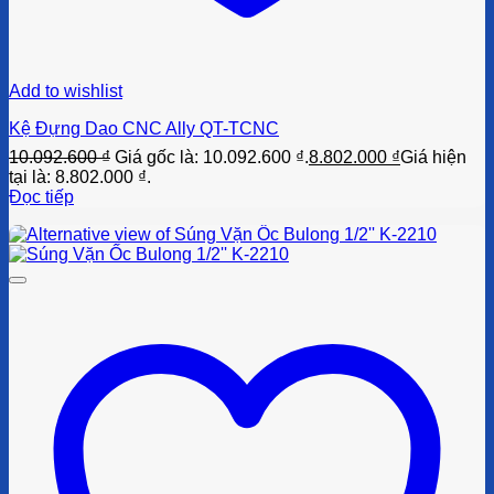
Add to wishlist
Kệ Đựng Dao CNC Ally QT-TCNC
10.092.600
₫
Giá gốc là: 10.092.600 ₫.
8.802.000
₫
Giá hiện
tại là: 8.802.000 ₫.
Đọc tiếp