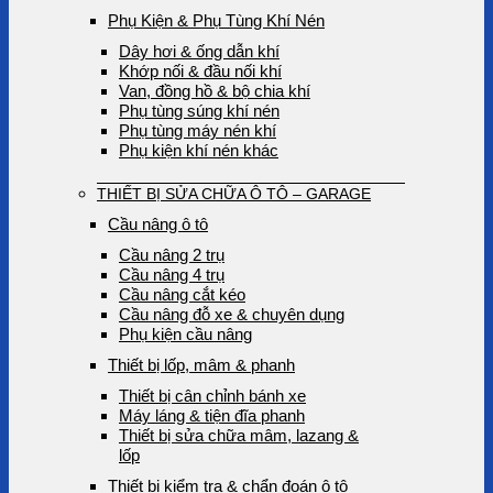
Phụ Kiện & Phụ Tùng Khí Nén
Dây hơi & ống dẫn khí
Khớp nối & đầu nối khí
Van, đồng hồ & bộ chia khí
Phụ tùng súng khí nén
Phụ tùng máy nén khí
Phụ kiện khí nén khác
THIẾT BỊ SỬA CHỮA Ô TÔ – GARAGE
Cầu nâng ô tô
Cầu nâng 2 trụ
Cầu nâng 4 trụ
Cầu nâng cắt kéo
Cầu nâng đỗ xe & chuyên dụng
Phụ kiện cầu nâng
Thiết bị lốp, mâm & phanh
Thiết bị cân chỉnh bánh xe
Máy láng & tiện đĩa phanh
Thiết bị sửa chữa mâm, lazang &
lốp
Thiết bị kiểm tra & chẩn đoán ô tô