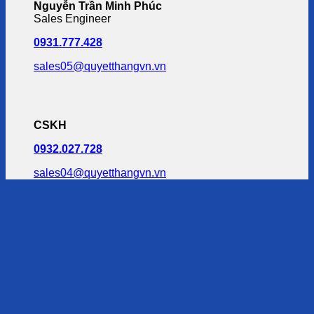
Nguyễn Trần Minh Phúc
Sales Engineer
0931.777.428
sales05@quyetthangvn.vn
CSKH
0932.027.728
sales04@quyetthangvn.vn