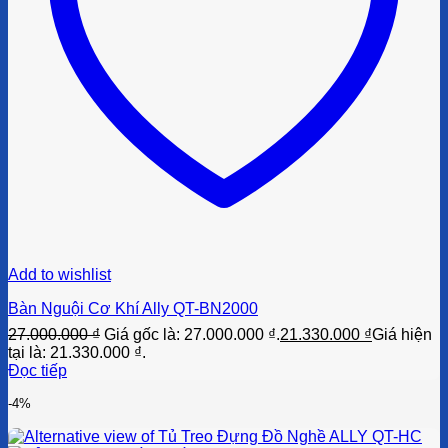
Add to wishlist
Bàn Nguội Cơ Khí Ally QT-BN2000
27.000.000
₫
Giá gốc là: 27.000.000 ₫.
21.330.000
₫
Giá hiện
tại là: 21.330.000 ₫.
Đọc tiếp
-4%