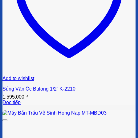
Add to wishlist
Súng Vặn Ốc Bulong 1/2” K-2210
1.595.000
₫
Đọc tiếp