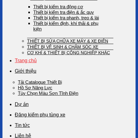
Thiết bị kiểm tra động cơ
Thiết bị kiểm tra điện & ắc quy
Thiết bị kiểm tra phanh, treo & lái
Thiết bị kiểm định, khí thải & phụ
kiện
THIẾT BỊ SỬA CHỮA XE MÁY & XE ĐIỆN
THIẾT BỊ VỆ SINH & CHĂM SÓC XE
CƠ KHÍ & THIẾT BỊ CÔNG NGHIỆP KHÁC
Trang chủ
Giới thiệu
Tải Catalogue Thiết Bị
Hồ Sơ Năng Lực
Tùy Chọn Màu Sơn Tĩnh Điện
Dự án
Đăng kiểm phụ tùng xe
Tin tức
Liên hệ