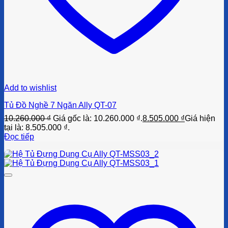
Add to wishlist
Tủ Đồ Nghề 7 Ngăn Ally QT-07
10.260.000
₫
Giá gốc là: 10.260.000 ₫.
8.505.000
₫
Giá hiện
tại là: 8.505.000 ₫.
Đọc tiếp