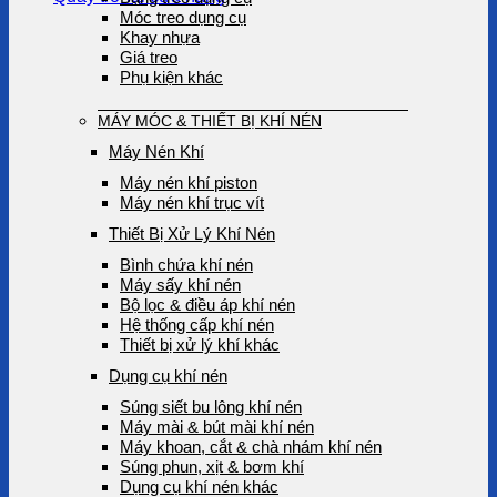
Móc treo dụng cụ
Khay nhựa
Giá treo
Phụ kiện khác
MÁY MÓC & THIẾT BỊ KHÍ NÉN
Máy Nén Khí
Máy nén khí piston
Máy nén khí trục vít
Thiết Bị Xử Lý Khí Nén
Bình chứa khí nén
Máy sấy khí nén
Bộ lọc & điều áp khí nén
Hệ thống cấp khí nén
Thiết bị xử lý khí khác
Dụng cụ khí nén
Súng siết bu lông khí nén
Máy mài & bút mài khí nén
Máy khoan, cắt & chà nhám khí nén
Súng phun, xịt & bơm khí
Dụng cụ khí nén khác