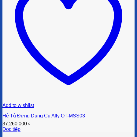
Add to wishlist
Hệ Tủ Đựng Dụng Cụ Ally QT-MSS03
37.260.000
₫
Đọc tiếp