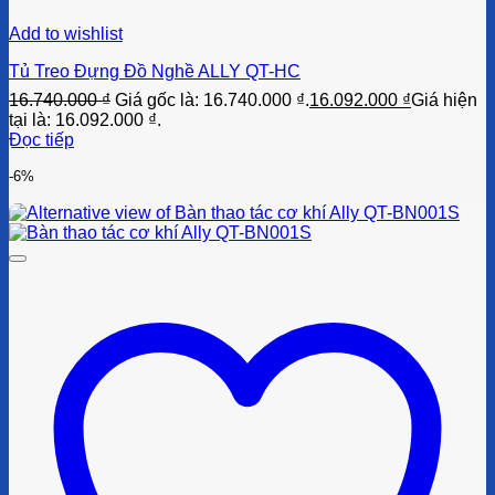
Add to wishlist
Tủ Treo Đựng Đồ Nghề ALLY QT-HC
16.740.000
₫
Giá gốc là: 16.740.000 ₫.
16.092.000
₫
Giá hiện
tại là: 16.092.000 ₫.
Đọc tiếp
-6%