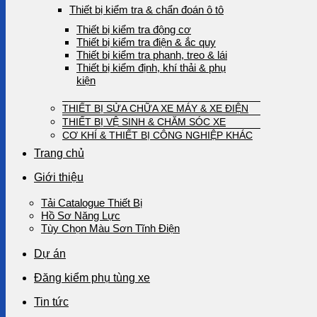
Thiết bị kiểm tra & chẩn đoán ô tô
Thiết bị kiểm tra động cơ
Thiết bị kiểm tra điện & ắc quy
Thiết bị kiểm tra phanh, treo & lái
Thiết bị kiểm định, khí thải & phụ
kiện
THIẾT BỊ SỬA CHỮA XE MÁY & XE ĐIỆN
THIẾT BỊ VỆ SINH & CHĂM SÓC XE
CƠ KHÍ & THIẾT BỊ CÔNG NGHIỆP KHÁC
Trang chủ
Giới thiệu
Tải Catalogue Thiết Bị
Hồ Sơ Năng Lực
Tùy Chọn Màu Sơn Tĩnh Điện
Dự án
Đăng kiểm phụ tùng xe
Tin tức