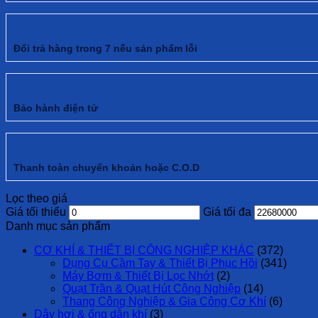
Đổi trả hàng trong 7 nếu sản phẩm lỗi
Bảo hành điện tử
Thanh toàn chuyển khoản hoặc C.O.D
Lọc theo giá
Giá tối thiểu
Giá tối đa
Danh mục sản phẩm
CƠ KHÍ & THIẾT BỊ CÔNG NGHIỆP KHÁC
(372)
Dụng Cụ Cầm Tay & Thiết Bị Phục Hồi
(341)
Máy Bơm & Thiết Bị Lọc Nhớt
(2)
Quạt Trần & Quạt Hút Công Nghiệp
(14)
Thang Công Nghiệp & Gia Công Cơ Khí
(6)
Dây hơi & ống dẫn khí
(3)