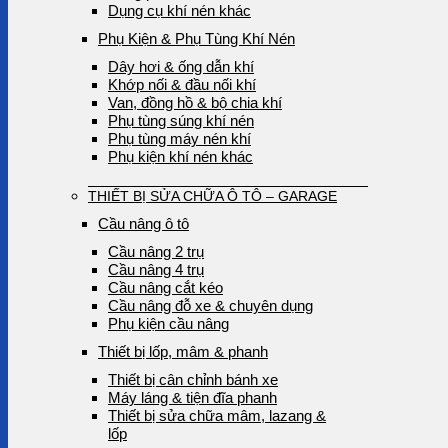
Dụng cụ khí nén khác
Phụ Kiện & Phụ Tùng Khí Nén
Dây hơi & ống dẫn khí
Khớp nối & đầu nối khí
Van, đồng hồ & bộ chia khí
Phụ tùng súng khí nén
Phụ tùng máy nén khí
Phụ kiện khí nén khác
THIẾT BỊ SỬA CHỮA Ô TÔ – GARAGE
Cầu nâng ô tô
Cầu nâng 2 trụ
Cầu nâng 4 trụ
Cầu nâng cắt kéo
Cầu nâng đỗ xe & chuyên dụng
Phụ kiện cầu nâng
Thiết bị lốp, mâm & phanh
Thiết bị cân chỉnh bánh xe
Máy láng & tiện đĩa phanh
Thiết bị sửa chữa mâm, lazang &
lốp