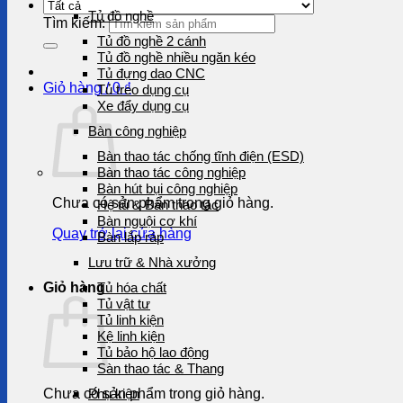
Tủ đồ nghề
Tìm kiếm:
Tủ đồ nghề 2 cánh
Tủ đồ nghề nhiều ngăn kéo
Tủ đựng dao CNC
Giỏ hàng /
0
₫
Tủ treo dụng cụ
Xe đẩy dụng cụ
Bàn công nghiệp
Bàn thao tác chống tĩnh điện (ESD)
Bàn thao tác công nghiệp
Bàn hút bụi công nghiệp
Chưa có sản phẩm trong giỏ hàng.
Hệ tủ & Bàn thao tác
Bàn nguội cơ khí
Quay trở lại cửa hàng
Bàn lắp ráp
Lưu trữ & Nhà xưởng
Giỏ hàng
Tủ hóa chất
Tủ vật tư
Tủ linh kiện
Kệ linh kiện
Tủ bảo hộ lao động
Sàn thao tác & Thang
Chưa có sản phẩm trong giỏ hàng.
Phụ kiện