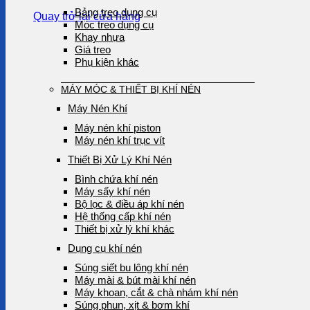
Bảng treo dụng cụ
Quay trở lại cửa hàng
Móc treo dụng cụ
Khay nhựa
Giá treo
Phụ kiện khác
MÁY MÓC & THIẾT BỊ KHÍ NÉN
Máy Nén Khí
Máy nén khí piston
Máy nén khí trục vít
Thiết Bị Xử Lý Khí Nén
Bình chứa khí nén
Máy sấy khí nén
Bộ lọc & điều áp khí nén
Hệ thống cấp khí nén
Thiết bị xử lý khí khác
Dụng cụ khí nén
Súng siết bu lông khí nén
Máy mài & bút mài khí nén
Máy khoan, cắt & chà nhám khí nén
Súng phun, xịt & bơm khí