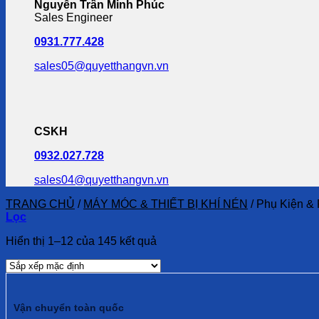
Nguyễn Trần Minh Phúc
Sales Engineer
0931.777.428
sales05@quyetthangvn.vn
CSKH
0932.027.728
sales04@quyetthangvn.vn
TRANG CHỦ
/
MÁY MÓC & THIẾT BỊ KHÍ NÉN
/
Phụ Kiện & 
Lọc
Hiển thị 1–12 của 145 kết quả
Vận chuyển toàn quốc