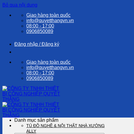
Bỏ qua nội dung
Giao hàng toàn quốc
info@quyetthangvn.vn
08:00 - 17:00
0906850089
Đăng nhập / Đăng ký
Giao hàng toàn quốc
info@quyetthangvn.vn
08:00 - 17:00
0906850089
Danh mục sản phẩm
TỦ ĐỒ NGHỀ & NỘI THẤT NHÀ XƯỞNG
ALLY