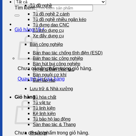
Tủ đồ nghề
Tìm kiếm:
Tủ đồ nghề 2 cánh
Tủ đồ nghề nhiều ngăn kéo
Tủ đựng dao CNC
Giỏ hàng /
0
₫
Tủ treo dụng cụ
Xe đẩy dụng cụ
Bàn công nghiệp
Bàn thao tác chống tĩnh điện (ESD)
Bàn thao tác công nghiệp
Bàn hút bụi công nghiệp
Chưa có sản phẩm trong giỏ hàng.
Hệ tủ & Bàn thao tác
Bàn nguội cơ khí
Quay trở lại cửa hàng
Bàn lắp ráp
Lưu trữ & Nhà xưởng
Giỏ hàng
Tủ hóa chất
Tủ vật tư
Tủ linh kiện
Kệ linh kiện
Tủ bảo hộ lao động
Sàn thao tác & Thang
Chưa có sản phẩm trong giỏ hàng.
Phụ kiện