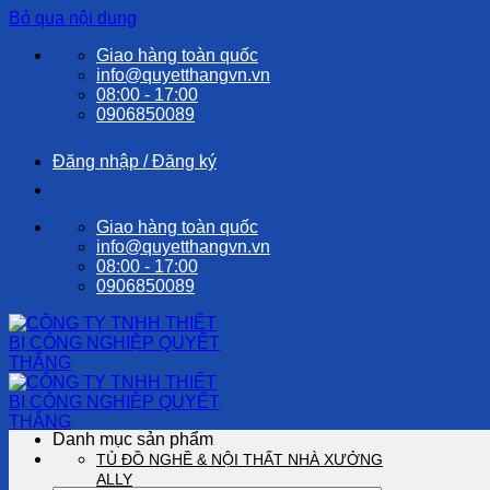
Bỏ qua nội dung
Giao hàng toàn quốc
info@quyetthangvn.vn
08:00 - 17:00
0906850089
Đăng nhập / Đăng ký
Giao hàng toàn quốc
info@quyetthangvn.vn
08:00 - 17:00
0906850089
Danh mục sản phẩm
TỦ ĐỒ NGHỀ & NỘI THẤT NHÀ XƯỞNG
ALLY