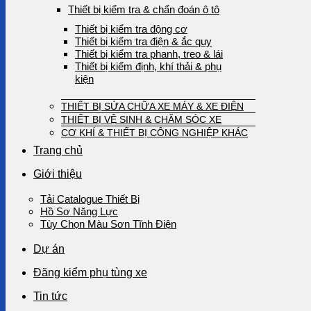
Thiết bị kiểm tra & chẩn đoán ô tô
Thiết bị kiểm tra động cơ
Thiết bị kiểm tra điện & ắc quy
Thiết bị kiểm tra phanh, treo & lái
Thiết bị kiểm định, khí thải & phụ
kiện
THIẾT BỊ SỬA CHỮA XE MÁY & XE ĐIỆN
THIẾT BỊ VỆ SINH & CHĂM SÓC XE
CƠ KHÍ & THIẾT BỊ CÔNG NGHIỆP KHÁC
Trang chủ
Giới thiệu
Tải Catalogue Thiết Bị
Hồ Sơ Năng Lực
Tùy Chọn Màu Sơn Tĩnh Điện
Dự án
Đăng kiểm phụ tùng xe
Tin tức