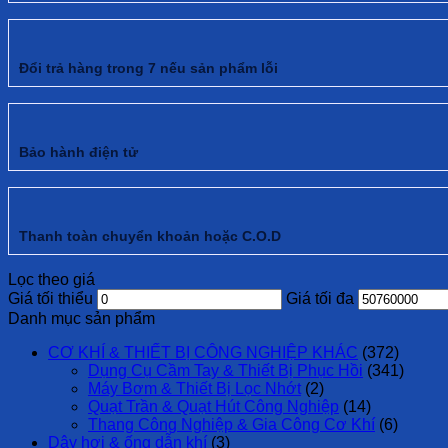
Đổi trả hàng trong 7 nếu sản phẩm lỗi
Bảo hành điện tử
Thanh toàn chuyển khoản hoặc C.O.D
Lọc theo giá
Giá tối thiểu
Giá tối đa
Danh mục sản phẩm
CƠ KHÍ & THIẾT BỊ CÔNG NGHIỆP KHÁC
(372)
Dụng Cụ Cầm Tay & Thiết Bị Phục Hồi
(341)
Máy Bơm & Thiết Bị Lọc Nhớt
(2)
Quạt Trần & Quạt Hút Công Nghiệp
(14)
Thang Công Nghiệp & Gia Công Cơ Khí
(6)
Dây hơi & ống dẫn khí
(3)