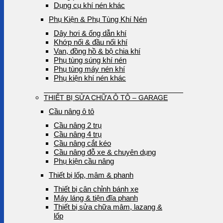
Dụng cụ khí nén khác
Phụ Kiện & Phụ Tùng Khí Nén
Dây hơi & ống dẫn khí
Khớp nối & đầu nối khí
Van, đồng hồ & bộ chia khí
Phụ tùng súng khí nén
Phụ tùng máy nén khí
Phụ kiện khí nén khác
THIẾT BỊ SỬA CHỮA Ô TÔ – GARAGE
Cầu nâng ô tô
Cầu nâng 2 trụ
Cầu nâng 4 trụ
Cầu nâng cắt kéo
Cầu nâng đỗ xe & chuyên dụng
Phụ kiện cầu nâng
Thiết bị lốp, mâm & phanh
Thiết bị cân chỉnh bánh xe
Máy láng & tiện đĩa phanh
Thiết bị sửa chữa mâm, lazang &
lốp