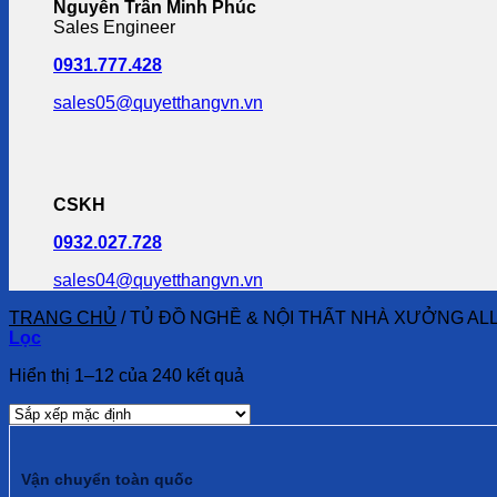
Nguyễn Trần Minh Phúc
Sales Engineer
0931.777.428
sales05@quyetthangvn.vn
CSKH
0932.027.728
sales04@quyetthangvn.vn
TRANG CHỦ
/
TỦ ĐỒ NGHỀ & NỘI THẤT NHÀ XƯỞNG AL
Lọc
Hiển thị 1–12 của 240 kết quả
Vận chuyển toàn quốc