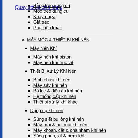
Bảng treo dụng cụ
Quay trở lại cửa hàng
Móc treo dụng cụ
Khay nhựa
Giá treo
Phụ kiện khác
MÁY MÓC & THIẾT BỊ KHÍ NÉN
Máy Nén Khí
Máy nén khí piston
Máy nén khí trục vít
Thiết Bị Xử Lý Khí Nén
Bình chứa khí nén
Máy sấy khí nén
Bộ lọc & điều áp khí nén
Hệ thống cấp khí nén
Thiết bị xử lý khí khác
Dụng cụ khí nén
Súng siết bu lông khí nén
Máy mài & bút mài khí nén
Máy khoan, cắt & chà nhám khí nén
Súng phun, xịt & bơm khí