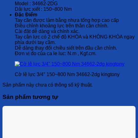
Model : 34662-2DG
Dải lực xiết : 150~800 Nm
Đặc Điểm
Tay cần được làm bằng nhựa tổng hợp cao cấp
Điều chỉnh khoảng lực trên thân cần chỉnh.
Cài đặt dễ dàng và chính xác.
Tay cân lực có 2 chế độ KHÓA và KHÔNG KHÓA ngay
phía dưới tay cầm.
Dễ dàng thay đổi chiều siết trên đầu cần chỉnh.
Đơn vị đo của ca le luc: N.m , Kgf.cm.
Cờ lê lực 3/4″ 150~800 Nm 34662-2dg kingtony
Sản phẩm này chưa có thông số kỹ thuật.
Sản phẩm tương tự