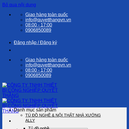
Bỏ qua nội dung
Giao hàng toàn quốc
info@quyetthangvn.vn
08:00 - 17:00
0906850089
Đăng nhập / Đăng ký
Giao hàng toàn quốc
info@quyetthangvn.vn
08:00 - 17:00
0906850089
Danh mục sản phẩm
TỦ ĐỒ NGHỀ & NỘI THẤT NHÀ XƯỞNG
ALLY
Tủ đồ nghề