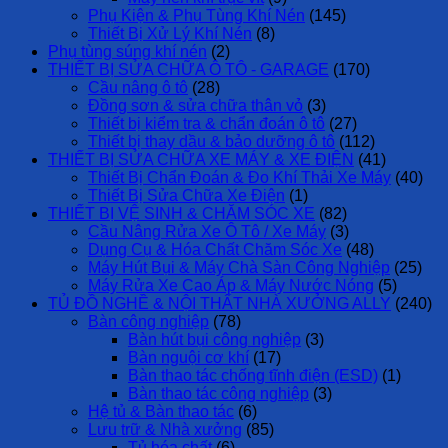
Phụ Kiện & Phụ Tùng Khí Nén
(145)
Thiết Bị Xử Lý Khí Nén
(8)
Phụ tùng súng khí nén
(2)
THIẾT BỊ SỬA CHỮA Ô TÔ - GARAGE
(170)
Cầu nâng ô tô
(28)
Đồng sơn & sửa chữa thân vỏ
(3)
Thiết bị kiểm tra & chẩn đoán ô tô
(27)
Thiết bị thay dầu & bảo dưỡng ô tô
(112)
THIẾT BỊ SỬA CHỮA XE MÁY & XE ĐIỆN
(41)
Thiết Bị Chẩn Đoán & Đo Khí Thải Xe Máy
(40)
Thiết Bị Sửa Chữa Xe Điện
(1)
THIẾT BỊ VỆ SINH & CHĂM SÓC XE
(82)
Cầu Nâng Rửa Xe Ô Tô / Xe Máy
(3)
Dụng Cụ & Hóa Chất Chăm Sóc Xe
(48)
Máy Hút Bụi & Máy Chà Sàn Công Nghiệp
(25)
Máy Rửa Xe Cao Áp & Máy Nước Nóng
(5)
TỦ ĐỒ NGHỀ & NỘI THẤT NHÀ XƯỞNG ALLY
(240)
Bàn công nghiệp
(78)
Bàn hút bụi công nghiệp
(3)
Bàn nguội cơ khí
(17)
Bàn thao tác chống tĩnh điện (ESD)
(1)
Bàn thao tác công nghiệp
(3)
Hệ tủ & Bàn thao tác
(6)
Lưu trữ & Nhà xưởng
(85)
Tủ hóa chất
(6)