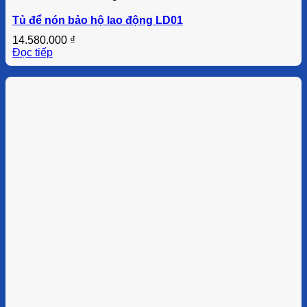
Tủ để nón bảo hộ lao động LD01
14.580.000
₫
Đọc tiếp