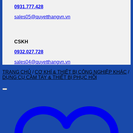
0931.777.428
sales05@quyetthangvn.vn
CSKH
0932.027.728
sales04@quyetthangvn.vn
TRANG CHỦ
/
CƠ KHÍ & THIẾT BỊ CÔNG NGHIỆP KHÁC
/
DỤNG CỤ CẦM TAY & THIẾT BỊ PHỤC HỒI