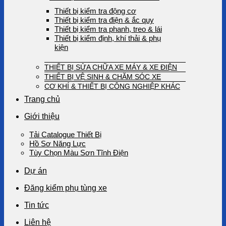
Thiết bị kiểm tra động cơ
Thiết bị kiểm tra điện & ắc quy
Thiết bị kiểm tra phanh, treo & lái
Thiết bị kiểm định, khí thải & phụ
kiện
THIẾT BỊ SỬA CHỮA XE MÁY & XE ĐIỆN
THIẾT BỊ VỆ SINH & CHĂM SÓC XE
CƠ KHÍ & THIẾT BỊ CÔNG NGHIỆP KHÁC
Trang chủ
Giới thiệu
Tải Catalogue Thiết Bị
Hồ Sơ Năng Lực
Tùy Chọn Màu Sơn Tĩnh Điện
Dự án
Đăng kiểm phụ tùng xe
Tin tức
Liên hệ