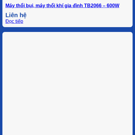
Máy thổi bụi, máy thổi khí gia đình TB2066 – 600W
Liên hệ
Đọc tiếp