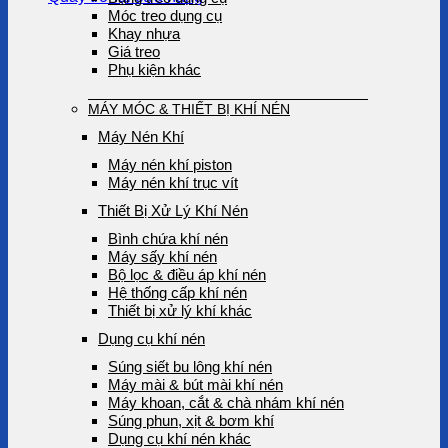
Móc treo dụng cụ
Khay nhựa
Giá treo
Phụ kiện khác
MÁY MÓC & THIẾT BỊ KHÍ NÉN
Máy Nén Khí
Máy nén khí piston
Máy nén khí trục vít
Thiết Bị Xử Lý Khí Nén
Bình chứa khí nén
Máy sấy khí nén
Bộ lọc & điều áp khí nén
Hệ thống cấp khí nén
Thiết bị xử lý khí khác
Dụng cụ khí nén
Súng siết bu lông khí nén
Máy mài & bút mài khí nén
Máy khoan, cắt & chà nhám khí nén
Súng phun, xịt & bơm khí
Dụng cụ khí nén khác