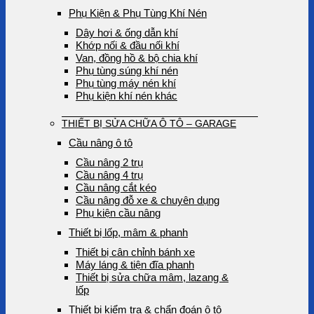
Phụ Kiện & Phụ Tùng Khí Nén
Dây hơi & ống dẫn khí
Khớp nối & đầu nối khí
Van, đồng hồ & bộ chia khí
Phụ tùng súng khí nén
Phụ tùng máy nén khí
Phụ kiện khí nén khác
THIẾT BỊ SỬA CHỮA Ô TÔ – GARAGE
Cầu nâng ô tô
Cầu nâng 2 trụ
Cầu nâng 4 trụ
Cầu nâng cắt kéo
Cầu nâng đỗ xe & chuyên dụng
Phụ kiện cầu nâng
Thiết bị lốp, mâm & phanh
Thiết bị cân chỉnh bánh xe
Máy láng & tiện đĩa phanh
Thiết bị sửa chữa mâm, lazang &
lốp
Thiết bị kiểm tra & chẩn đoán ô tô