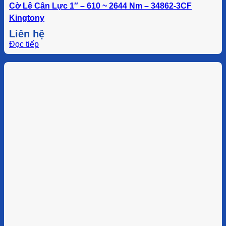
Cờ Lê Cân Lực 1″ – 610 ~ 2644 Nm – 34862-3CF
Kingtony
Liên hệ
Đọc tiếp