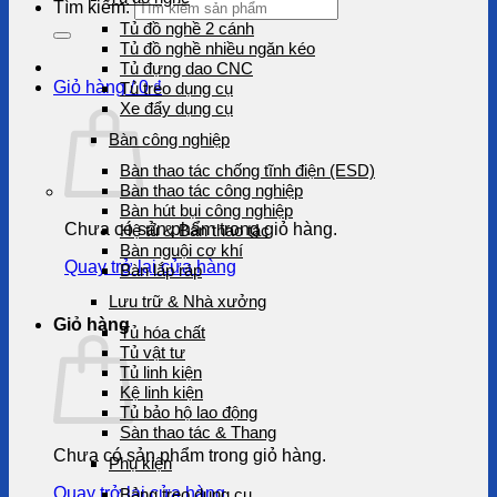
Tìm kiếm:
Tủ đồ nghề 2 cánh
Tủ đồ nghề nhiều ngăn kéo
Tủ đựng dao CNC
Giỏ hàng /
0
₫
Tủ treo dụng cụ
Xe đẩy dụng cụ
Bàn công nghiệp
Bàn thao tác chống tĩnh điện (ESD)
Bàn thao tác công nghiệp
Bàn hút bụi công nghiệp
Chưa có sản phẩm trong giỏ hàng.
Hệ tủ & Bàn thao tác
Bàn nguội cơ khí
Quay trở lại cửa hàng
Bàn lắp ráp
Lưu trữ & Nhà xưởng
Giỏ hàng
Tủ hóa chất
Tủ vật tư
Tủ linh kiện
Kệ linh kiện
Tủ bảo hộ lao động
Sàn thao tác & Thang
Chưa có sản phẩm trong giỏ hàng.
Phụ kiện
Quay trở lại cửa hàng
Bảng treo dụng cụ