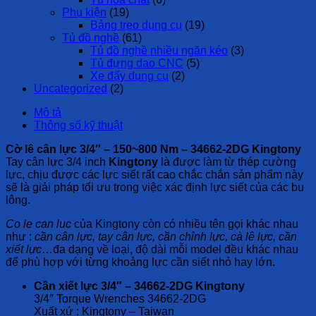
Phụ kiện
(19)
Bảng treo dụng cụ
(19)
Tủ đồ nghề
(61)
Tủ đồ nghề nhiều ngăn kéo
(3)
Tủ đựng dao CNC
(5)
Xe đẩy dụng cụ
(2)
Uncategorized
(2)
Mô tả
Thông số kỹ thuật
Cờ lê cân lực 3/4″ – 150~800 Nm – 34662-2DG Kingtony
Tay cân lực 3/4 inch
Kingtony
là được làm từ thép cường
lực, chịu được các lực siết rất cao chắc chắn sản phẩm này
sẽ là giải pháp tối ưu trong việc xác định lực siết của các bu
lông.
Co le can luc
của Kingtony còn có nhiều tên gọi khác nhau
như :
cần cân lực, tay cân lực, cần chỉnh lực, cà lê lực, cần
xiết lực
…đa dạng về loại, độ dài mỗi model đều khác nhau
để phù hợp với từng khoảng lực cần siết nhỏ hay lớn.
Cần xiết lực 3/4″ – 34662-2DG Kingtony
3/4″ Torque Wrenches 34662-2DG
Xuất xứ : Kingtony – Taiwan