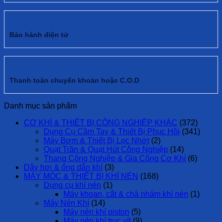
Bảo hành điện tử
Thanh toàn chuyển khoản hoặc C.O.D
Danh mục sản phẩm
CƠ KHÍ & THIẾT BỊ CÔNG NGHIỆP KHÁC
(372)
Dụng Cụ Cầm Tay & Thiết Bị Phục Hồi
(341)
Máy Bơm & Thiết Bị Lọc Nhớt
(2)
Quạt Trần & Quạt Hút Công Nghiệp
(14)
Thang Công Nghiệp & Gia Công Cơ Khí
(6)
Dây hơi & ống dẫn khí
(3)
MÁY MÓC & THIẾT BỊ KHÍ NÉN
(168)
Dụng cụ khí nén
(1)
Máy khoan, cắt & chà nhám khí nén
(1)
Máy Nén Khí
(14)
Máy nén khí piston
(5)
Máy nén khí trục vít
(9)