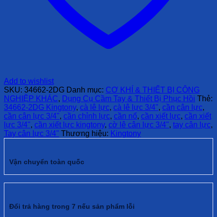
Add to wishlist
SKU:
34662-2DG
Danh mục:
CƠ KHÍ & THIẾT BỊ CÔNG
NGHIỆP KHÁC
,
Dụng Cụ Cầm Tay & Thiết Bị Phục Hồi
Thẻ:
34662-2DG Kingtony
,
cà lê lực
,
cà lê lực 3/4"
,
cần cân lực
,
cần cân lực 3/4"
,
cần chỉnh lực
,
cần nổ
,
cần xiết lực
,
cần xiết
lực 3/4"
,
cần xiết lực kingtony
,
cờ lê cân lực 3/4"
,
tay cân lực
,
Tay cân lực 3/4"
Thương hiệu:
Kingtony
Vận chuyển toàn quốc
Đổi trả hàng trong 7 nếu sản phẩm lỗi