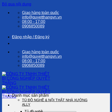
Bỏ qua nội dung
Giao hàng toàn quốc
info@quyetthangvn.vn
08:00 - 17:00
0906850089
Đăng nhập / Đăng ký
Giao hàng toàn quốc
info@quyetthangvn.vn
08:00 - 17:00
0906850089
Danh mục sản phẩm
TỦ ĐỒ NGHỀ & NỘI THẤT NHÀ XƯỞNG
ALLY
Tủ đồ nghề