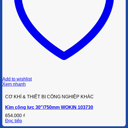
Add to wishlist
Xem nhanh
CƠ KHÍ & THIẾT BỊ CÔNG NGHIỆP KHÁC
Kìm cộng lực 30″/750mm WOKIN 103730
654.000
₫
Đọc tiếp