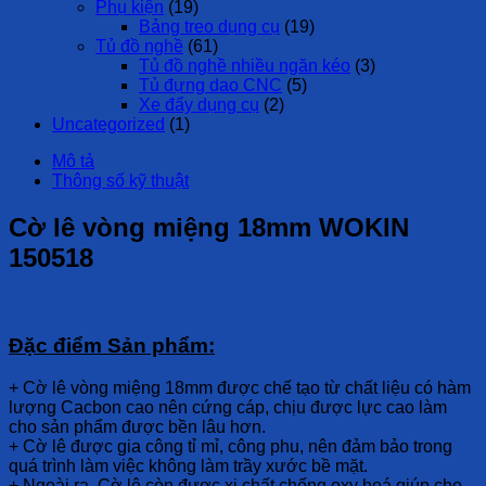
Phụ kiện
(19)
Bảng treo dụng cụ
(19)
Tủ đồ nghề
(61)
Tủ đồ nghề nhiều ngăn kéo
(3)
Tủ đựng dao CNC
(5)
Xe đẩy dụng cụ
(2)
Uncategorized
(1)
Mô tả
Thông số kỹ thuật
Cờ lê vòng miệng 18mm WOKIN
150518
Đặc điểm Sản phẩm:
+ Cờ lê vòng miệng 18mm được chế tạo từ chất liệu có hàm
lượng Cacbon cao nên cứng cáp, chịu được lực cao làm
cho sản phẩm được bền lâu hơn.
+ Cờ lê được gia công tỉ mỉ, công phu, nên đảm bảo trong
quá trình làm việc không làm trầy xước bề mặt.
+ Ngoài ra, Cờ lê còn được xi chất chống oxy hoá giúp cho