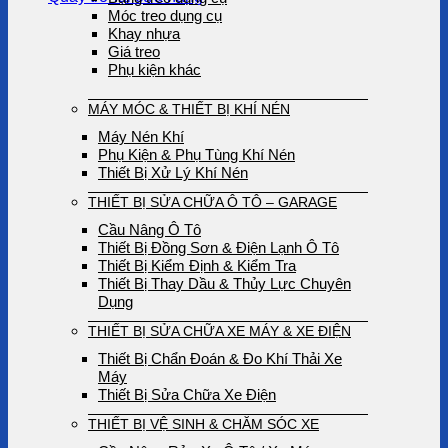
Móc treo dụng cụ
Khay nhựa
Giá treo
Phụ kiện khác
MÁY MÓC & THIẾT BỊ KHÍ NÉN
Máy Nén Khí
Phụ Kiện & Phụ Tùng Khí Nén
Thiết Bị Xử Lý Khí Nén
THIẾT BỊ SỬA CHỮA Ô TÔ – GARAGE
Cầu Nâng Ô Tô
Thiết Bị Đồng Sơn & Điện Lạnh Ô Tô
Thiết Bị Kiểm Định & Kiểm Tra
Thiết Bị Thay Dầu & Thủy Lực Chuyên
Dụng
THIẾT BỊ SỬA CHỮA XE MÁY & XE ĐIỆN
Thiết Bị Chẩn Đoán & Đo Khí Thải Xe
Máy
Thiết Bị Sửa Chữa Xe Điện
THIẾT BỊ VỆ SINH & CHĂM SÓC XE