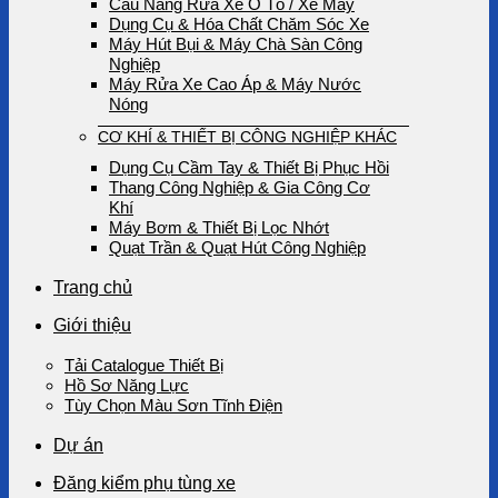
Cầu Nâng Rửa Xe Ô Tô / Xe Máy
Dụng Cụ & Hóa Chất Chăm Sóc Xe
Máy Hút Bụi & Máy Chà Sàn Công
Nghiệp
Máy Rửa Xe Cao Áp & Máy Nước
Nóng
CƠ KHÍ & THIẾT BỊ CÔNG NGHIỆP KHÁC
Dụng Cụ Cầm Tay & Thiết Bị Phục Hồi
Thang Công Nghiệp & Gia Công Cơ
Khí
Máy Bơm & Thiết Bị Lọc Nhớt
Quạt Trần & Quạt Hút Công Nghiệp
Trang chủ
Giới thiệu
Tải Catalogue Thiết Bị
Hồ Sơ Năng Lực
Tùy Chọn Màu Sơn Tĩnh Điện
Dự án
Đăng kiểm phụ tùng xe