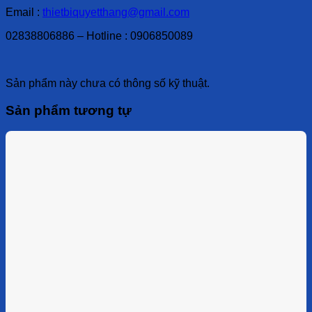
Email :
thietbiquyetthang@gmail.com
02838806886 – Hotline : 0906850089
Sản phẩm này chưa có thông số kỹ thuật.
Sản phẩm tương tự