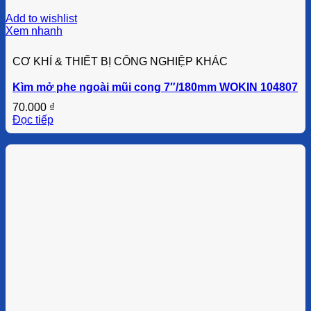
Add to wishlist
Xem nhanh
CƠ KHÍ & THIẾT BỊ CÔNG NGHIỆP KHÁC
Kìm mở phe ngoài mũi cong 7″/180mm WOKIN 104807
70.000
₫
Đọc tiếp