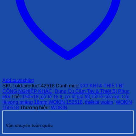
Add to wishlist
SKU:
old-product-42618
Danh mục:
CƠ KHÍ & THIẾT BỊ
CÔNG NGHIỆP KHÁC
,
Dụng Cụ Cầm Tay & Thiết Bị Phục
Hồi
Thẻ:
150518
,
cờ lê 18 li
,
cơ lê giá tốt
,
cờ lê sửa xe
,
Cờ
lê vòng miệng 18mm WOKIN 150518
,
thiết bị wokin
,
WOKIN
150518
Thương hiệu:
WOKIN
Vận chuyển toàn quốc