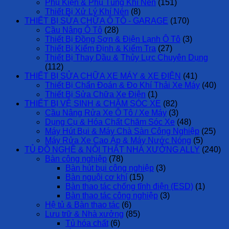
Phụ Kiện & Phụ Tùng Khí Nén
(151)
Thiết Bị Xử Lý Khí Nén
(8)
THIẾT BỊ SỬA CHỮA Ô TÔ - GARAGE
(170)
Cầu Nâng Ô Tô
(28)
Thiết Bị Đồng Sơn & Điện Lạnh Ô Tô
(3)
Thiết Bị Kiểm Định & Kiểm Tra
(27)
Thiết Bị Thay Dầu & Thủy Lực Chuyên Dụng
(112)
THIẾT BỊ SỬA CHỮA XE MÁY & XE ĐIỆN
(41)
Thiết Bị Chẩn Đoán & Đo Khí Thải Xe Máy
(40)
Thiết Bị Sửa Chữa Xe Điện
(1)
THIẾT BỊ VỆ SINH & CHĂM SÓC XE
(82)
Cầu Nâng Rửa Xe Ô Tô / Xe Máy
(3)
Dụng Cụ & Hóa Chất Chăm Sóc Xe
(48)
Máy Hút Bụi & Máy Chà Sàn Công Nghiệp
(25)
Máy Rửa Xe Cao Áp & Máy Nước Nóng
(5)
TỦ ĐỒ NGHỀ & NỘI THẤT NHÀ XƯỞNG ALLY
(240)
Bàn công nghiệp
(78)
Bàn hút bụi công nghiệp
(3)
Bàn nguội cơ khí
(15)
Bàn thao tác chống tĩnh điện (ESD)
(1)
Bàn thao tác công nghiệp
(3)
Hệ tủ & Bàn thao tác
(6)
Lưu trữ & Nhà xưởng
(85)
Tủ hóa chất
(6)