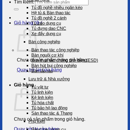
Tìm kiếm:
Tủ đồ nghề nhiều ngăn kéo
Hệ tủ & Bàn thao tác
Tủ đồ nghề 2 cánh
Giỏ hàng /
0
₫
Tủ treo dụng cụ
Tủ đựng dao CNC
Xe đẩy dụng cụ
Bàn công nghiệp
Bàn thao tác công nghiệp
Bàn nguội cơ khí
Chưa có sản phẩm trong giỏ hàng.
Bàn thao tác chống tĩnh điện (ESD)
Bàn hút bụi công nghiệp
Quay trở lại cửa hàng
Bàn lắp ráp
Lưu trữ & Nhà xưởng
Giỏ hàng
Tủ vật tư
Tủ linh kiện
Kệ linh kiện
Tủ hóa chất
Tủ bảo hộ lao động
Sàn thao tác & Thang
Chưa có sản phẩm trong giỏ hàng.
Phụ kiện
Quay trở lại cửa hàng
Bảng treo dụng cụ