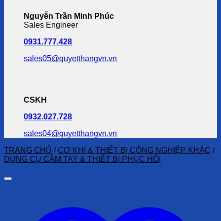
Nguyễn Trần Minh Phúc
Sales Engineer
0931.777.428
sales05@quyetthangvn.vn
CSKH
0932.027.728
sales04@quyetthangvn.vn
TRANG CHỦ
/
CƠ KHÍ & THIẾT BỊ CÔNG NGHIỆP KHÁC
/
DỤNG CỤ CẦM TAY & THIẾT BỊ PHỤC HỒI