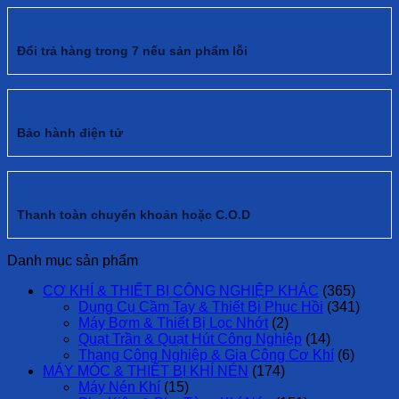
Đổi trả hàng trong 7 nếu sản phẩm lỗi
Bảo hành điện tử
Thanh toàn chuyển khoản hoặc C.O.D
Danh mục sản phẩm
CƠ KHÍ & THIẾT BỊ CÔNG NGHIỆP KHÁC
(365)
Dụng Cụ Cầm Tay & Thiết Bị Phục Hồi
(341)
Máy Bơm & Thiết Bị Lọc Nhớt
(2)
Quạt Trần & Quạt Hút Công Nghiệp
(14)
Thang Công Nghiệp & Gia Công Cơ Khí
(6)
MÁY MÓC & THIẾT BỊ KHÍ NÉN
(174)
Máy Nén Khí
(15)