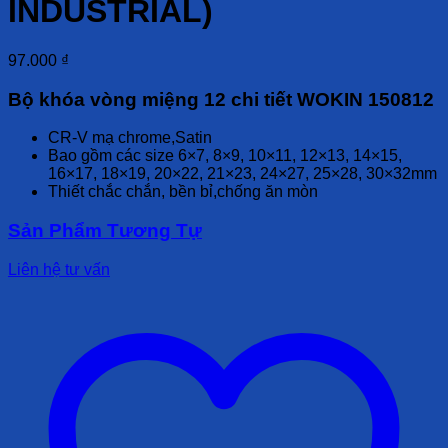
INDUSTRIAL)
97.000
₫
Bộ khóa vòng miệng 12 chi tiết WOKIN 150812
CR-V mạ chrome,Satin
Bao gồm các size 6×7, 8×9, 10×11, 12×13, 14×15,
16×17, 18×19, 20×22, 21×23, 24×27, 25×28, 30×32mm
Thiết chắc chắn, bền bỉ,chống ăn mòn
Sản Phẩm Tương Tự
Liên hệ tư vấn