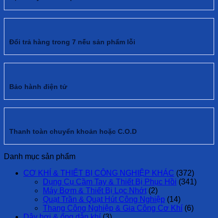
Đổi trả hàng trong 7 nếu sản phẩm lỗi
Bảo hành điện tử
Thanh toàn chuyển khoản hoặc C.O.D
Danh mục sản phẩm
CƠ KHÍ & THIẾT BỊ CÔNG NGHIỆP KHÁC
(372)
Dụng Cụ Cầm Tay & Thiết Bị Phục Hồi
(341)
Máy Bơm & Thiết Bị Lọc Nhớt
(2)
Quạt Trần & Quạt Hút Công Nghiệp
(14)
Thang Công Nghiệp & Gia Công Cơ Khí
(6)
Dây hơi & ống dẫn khí
(3)