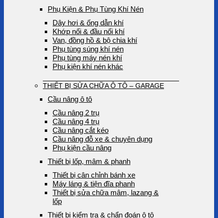
Phụ Kiện & Phụ Tùng Khí Nén
Dây hơi & ống dẫn khí
Khớp nối & đầu nối khí
Van, đồng hồ & bộ chia khí
Phụ tùng súng khí nén
Phụ tùng máy nén khí
Phụ kiện khí nén khác
THIẾT BỊ SỬA CHỮA Ô TÔ – GARAGE
Cầu nâng ô tô
Cầu nâng 2 trụ
Cầu nâng 4 trụ
Cầu nâng cắt kéo
Cầu nâng đỗ xe & chuyên dụng
Phụ kiện cầu nâng
Thiết bị lốp, mâm & phanh
Thiết bị cân chỉnh bánh xe
Máy láng & tiện đĩa phanh
Thiết bị sửa chữa mâm, lazang &
lốp
Thiết bị kiểm tra & chẩn đoán ô tô