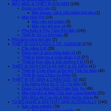
MÁY MÓC & THIẾT BỊ KHÍ NÉN
(168)
Dụng cụ khí nén
(1)
Máy khoan, cắt & chà nhám khí nén
(1)
Máy Nén Khí
(14)
Máy nén khí piston
(5)
Máy nén khí trục vít
(9)
Phụ Kiện & Phụ Tùng Khí Nén
(145)
Thiết Bị Xử Lý Khí Nén
(8)
Phụ tùng súng khí nén
(2)
THIẾT BỊ SỬA CHỮA Ô TÔ - GARAGE
(170)
Cầu nâng ô tô
(28)
Đồng sơn & sửa chữa thân vỏ
(3)
Thiết bị kiểm tra & chẩn đoán ô tô
(27)
Thiết bị thay dầu & bảo dưỡng ô tô
(112)
THIẾT BỊ SỬA CHỮA XE MÁY & XE ĐIỆN
(41)
Thiết Bị Chẩn Đoán & Đo Khí Thải Xe Máy
(40)
Thiết Bị Sửa Chữa Xe Điện
(1)
THIẾT BỊ VỆ SINH & CHĂM SÓC XE
(82)
Cầu Nâng Rửa Xe Ô Tô / Xe Máy
(3)
Dụng Cụ & Hóa Chất Chăm Sóc Xe
(48)
Máy Hút Bụi & Máy Chà Sàn Công Nghiệp
(25)
Máy Rửa Xe Cao Áp & Máy Nước Nóng
(5)
TỦ ĐỒ NGHỀ & NỘI THẤT NHÀ XƯỞNG ALLY
(240)
Bàn công nghiệp
(78)
Bàn hút bụi công nghiệp
(3)