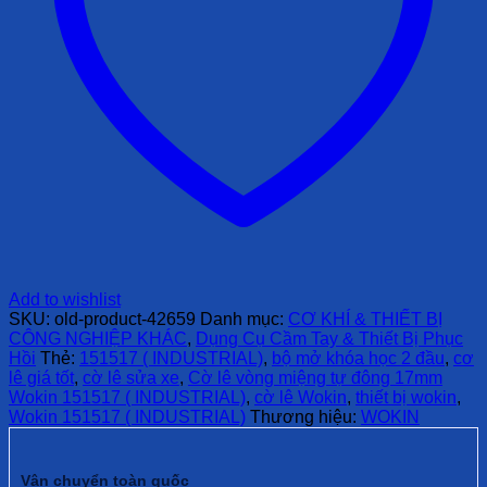
Add to wishlist
SKU:
old-product-42659
Danh mục:
CƠ KHÍ & THIẾT BỊ
CÔNG NGHIỆP KHÁC
,
Dụng Cụ Cầm Tay & Thiết Bị Phục
Hồi
Thẻ:
151517 ( INDUSTRIAL)
,
bộ mở khóa học 2 đầu
,
cơ
lê giá tốt
,
cờ lê sửa xe
,
Cờ lê vòng miệng tự đông 17mm
Wokin 151517 ( INDUSTRIAL)
,
cờ lê Wokin
,
thiết bị wokin
,
Wokin 151517 ( INDUSTRIAL)
Thương hiệu:
WOKIN
Vận chuyển toàn quốc