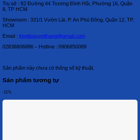
Trụ sở : 82 Đường 44 Trương Đình Hội, Phường 16, Quận
8, TP HCM
Showroom : 331/1 Vườn Lài, P. An Phú Đông, Quận 12, TP.
HCM
Email :
thietbiquyetthang@gmail.com
02838806886 – Hotline : 0906850089
Sản phẩm này chưa có thông số kỹ thuật.
Sản phẩm tương tự
-11%