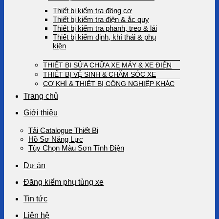
Thiết bị kiểm tra động cơ
Thiết bị kiểm tra điện & ắc quy
Thiết bị kiểm tra phanh, treo & lái
Thiết bị kiểm định, khí thải & phụ
kiện
THIẾT BỊ SỬA CHỮA XE MÁY & XE ĐIỆN
THIẾT BỊ VỆ SINH & CHĂM SÓC XE
CƠ KHÍ & THIẾT BỊ CÔNG NGHIỆP KHÁC
Trang chủ
Giới thiệu
Tải Catalogue Thiết Bị
Hồ Sơ Năng Lực
Tùy Chọn Màu Sơn Tĩnh Điện
Dự án
Đăng kiểm phụ tùng xe
Tin tức
Liên hệ