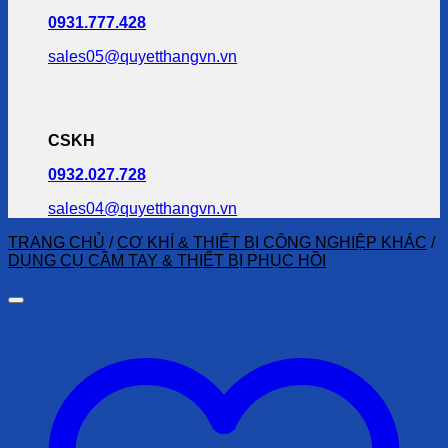
0931.777.428
sales05@quyetthangvn.vn
CSKH
0932.027.728
sales04@quyetthangvn.vn
TRANG CHỦ
/
CƠ KHÍ & THIẾT BỊ CÔNG NGHIỆP KHÁC
/
DỤNG CỤ CẦM TAY & THIẾT BỊ PHỤC HỒI