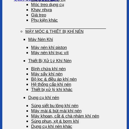
Móc treo dụng cụ
Khay nhựa
Giá treo
Phụ kiện khác
MÁY MÓC & THIẾT BỊ KHÍ NÉN
Máy Nén Khí
Máy nén khí piston
Máy nén khí trục vít
Thiết Bị Xử Lý Khí Nén
Bình chứa khí nén
Máy sấy khí nén
Bộ lọc & điều áp khí nén
Hệ thống cấp khí nén
Thiết bị xử lý khí khác
Dụng cụ khí nén
Súng siết bu lông khí nén
Máy mài & bút mài khí nén
Máy khoan, cắt & chà nhám khí nén
Súng phun, xịt & bơm khí
Dụng cụ khí nén khác