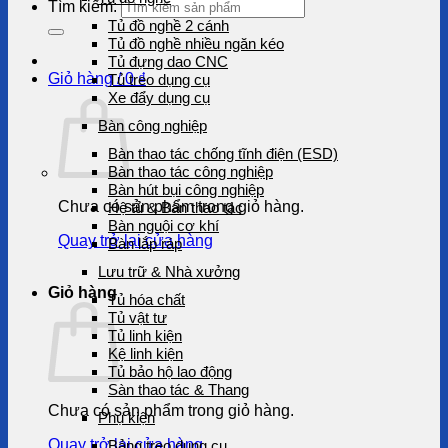
Tìm kiếm:
Tủ đồ nghề 2 cánh
Tủ đồ nghề nhiều ngăn kéo
Tủ đựng dao CNC
Giỏ hàng /
0
₫
Tủ treo dụng cụ
Xe đẩy dụng cụ
Bàn công nghiệp
Bàn thao tác chống tĩnh điện (ESD)
Bàn thao tác công nghiệp
Bàn hút bụi công nghiệp
Chưa có sản phẩm trong giỏ hàng.
Hệ tủ & Bàn thao tác
Bàn nguội cơ khí
Quay trở lại cửa hàng
Bàn lắp ráp
Lưu trữ & Nhà xưởng
Giỏ hàng
Tủ hóa chất
Tủ vật tư
Tủ linh kiện
Kệ linh kiện
Tủ bảo hộ lao động
Sàn thao tác & Thang
Chưa có sản phẩm trong giỏ hàng.
Phụ kiện
Quay trở lại cửa hàng
Bảng treo dụng cụ