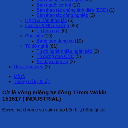
Bàn nguội cơ khí
(17)
Bàn thao tác chống tĩnh điện (ESD)
(1)
Bàn thao tác công nghiệp
(3)
Hệ tủ & Bàn thao tác
(6)
Lưu trữ & Nhà xưởng
(85)
Tủ hóa chất
(6)
Phụ kiện
(19)
Bảng treo dụng cụ
(19)
Tủ đồ nghề
(61)
Tủ đồ nghề nhiều ngăn kéo
(3)
Tủ đựng dao CNC
(5)
Xe đẩy dụng cụ
(2)
Uncategorized
(2)
Mô tả
Thông số kỹ thuật
Cờ lê vòng miệng tự đông 17mm Wokin
151517 ( INDUSTRIAL)
Được mạ chrome và satin giúp bền bỉ ,chống gỉ sét