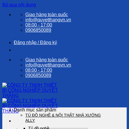
Bỏ qua nội dung
Giao hàng toàn quốc
info@quyetthangvn.vn
08:00 - 17:00
0906850089
Đăng nhập / Đăng ký
Giao hàng toàn quốc
info@quyetthangvn.vn
08:00 - 17:00
0906850089
Danh mục sản phẩm
TỦ ĐỒ NGHỀ & NỘI THẤT NHÀ XƯỞNG
ALLY
Tủ đồ nghề