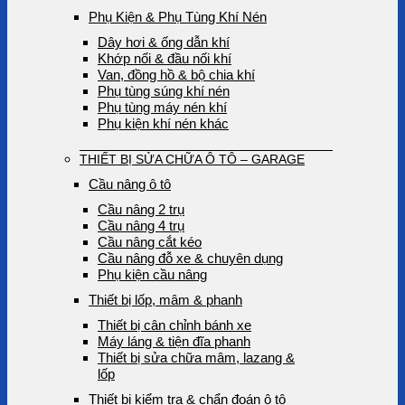
Phụ Kiện & Phụ Tùng Khí Nén
Dây hơi & ống dẫn khí
Khớp nối & đầu nối khí
Van, đồng hồ & bộ chia khí
Phụ tùng súng khí nén
Phụ tùng máy nén khí
Phụ kiện khí nén khác
THIẾT BỊ SỬA CHỮA Ô TÔ – GARAGE
Cầu nâng ô tô
Cầu nâng 2 trụ
Cầu nâng 4 trụ
Cầu nâng cắt kéo
Cầu nâng đỗ xe & chuyên dụng
Phụ kiện cầu nâng
Thiết bị lốp, mâm & phanh
Thiết bị cân chỉnh bánh xe
Máy láng & tiện đĩa phanh
Thiết bị sửa chữa mâm, lazang &
lốp
Thiết bị kiểm tra & chẩn đoán ô tô