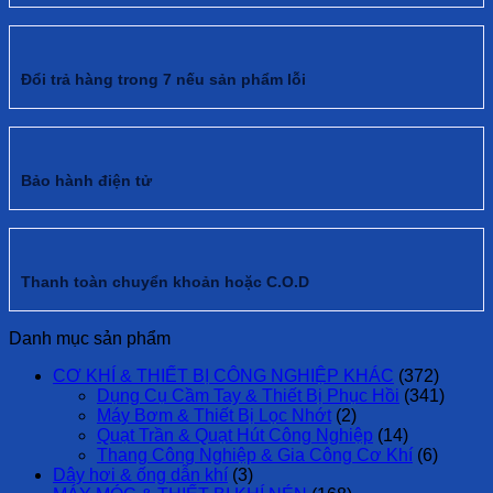
Đổi trả hàng trong 7 nếu sản phẩm lỗi
Bảo hành điện tử
Thanh toàn chuyển khoản hoặc C.O.D
Danh mục sản phẩm
CƠ KHÍ & THIẾT BỊ CÔNG NGHIỆP KHÁC
(372)
Dụng Cụ Cầm Tay & Thiết Bị Phục Hồi
(341)
Máy Bơm & Thiết Bị Lọc Nhớt
(2)
Quạt Trần & Quạt Hút Công Nghiệp
(14)
Thang Công Nghiệp & Gia Công Cơ Khí
(6)
Dây hơi & ống dẫn khí
(3)