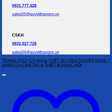
0931.777.428
sales05@quyetthangvn.vn
CSKH
0932.027.728
sales04@quyetthangvn.vn
TRANG CHỦ
/
CƠ KHÍ & THIẾT BỊ CÔNG NGHIỆP KHÁC
/
DỤNG CỤ CẦM TAY & THIẾT BỊ PHỤC HỒI