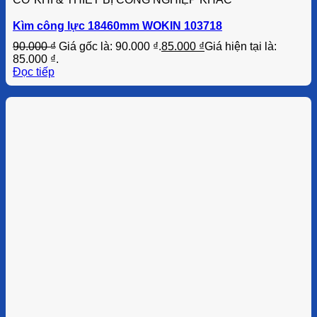
Kìm công lực 18460mm WOKIN 103718
90.000
₫
Giá gốc là: 90.000 ₫.
85.000
₫
Giá hiện tại là:
85.000 ₫.
Đọc tiếp