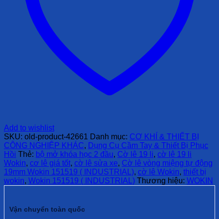
Add to wishlist
SKU:
old-product-42661
Danh mục:
CƠ KHÍ & THIẾT BỊ
CÔNG NGHIỆP KHÁC
,
Dụng Cụ Cầm Tay & Thiết Bị Phục
Hồi
Thẻ:
bộ mở khóa học 2 đầu
,
Cờ lê 19 li
,
cờ lê 19 li
Wokin
,
cơ lê giá tốt
,
cờ lê sửa xe
,
Cờ lê vòng miệng tự động
19mm Wokin 151519 ( INDUSTRIAL)
,
cờ lê Wokin
,
thiết bị
wokin
,
Wokin 151519 ( INDUSTRIAL)
Thương hiệu:
WOKIN
Vận chuyển toàn quốc