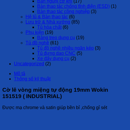
Bàn nguội cơ khí
(17)
Bàn thao tác chống tĩnh điện (ESD)
(1)
Bàn thao tác công nghiệp
(3)
Hệ tủ & Bàn thao tác
(6)
Lưu trữ & Nhà xưởng
(85)
Tủ hóa chất
(6)
Phụ kiện
(19)
Bảng treo dụng cụ
(19)
Tủ đồ nghề
(61)
Tủ đồ nghề nhiều ngăn kéo
(3)
Tủ đựng dao CNC
(5)
Xe đẩy dụng cụ
(2)
Uncategorized
(2)
Mô tả
Thông số kỹ thuật
Cờ lê vòng miệng tự động 19mm Wokin
151519 ( INDUSTRIAL)
Được mạ chrome và satin giúp bền bỉ ,chống gỉ sét