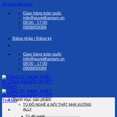
Bỏ qua nội dung
Giao hàng toàn quốc
info@quyetthangvn.vn
08:00 - 17:00
0906850089
Đăng nhập / Đăng ký
Giao hàng toàn quốc
info@quyetthangvn.vn
08:00 - 17:00
0906850089
Danh mục sản phẩm
TỦ ĐỒ NGHỀ & NỘI THẤT NHÀ XƯỞNG
ALLY
Tủ đồ nghề