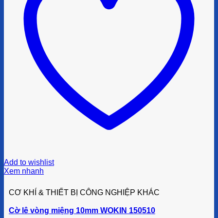
Add to wishlist
Xem nhanh
CƠ KHÍ & THIẾT BỊ CÔNG NGHIỆP KHÁC
Cờ lê vòng miệng 10mm WOKIN 150510