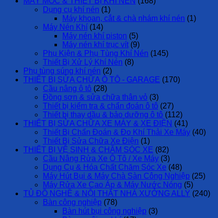
MÁY MÓC & THIẾT BỊ KHÍ NÉN
(168)
Dụng cụ khí nén
(1)
Máy khoan, cắt & chà nhám khí nén
(1)
Máy Nén Khí
(14)
Máy nén khí piston
(5)
Máy nén khí trục vít
(9)
Phụ Kiện & Phụ Tùng Khí Nén
(145)
Thiết Bị Xử Lý Khí Nén
(8)
Phụ tùng súng khí nén
(2)
THIẾT BỊ SỬA CHỮA Ô TÔ - GARAGE
(170)
Cầu nâng ô tô
(28)
Đồng sơn & sửa chữa thân vỏ
(3)
Thiết bị kiểm tra & chẩn đoán ô tô
(27)
Thiết bị thay dầu & bảo dưỡng ô tô
(112)
THIẾT BỊ SỬA CHỮA XE MÁY & XE ĐIỆN
(41)
Thiết Bị Chẩn Đoán & Đo Khí Thải Xe Máy
(40)
Thiết Bị Sửa Chữa Xe Điện
(1)
THIẾT BỊ VỆ SINH & CHĂM SÓC XE
(82)
Cầu Nâng Rửa Xe Ô Tô / Xe Máy
(3)
Dụng Cụ & Hóa Chất Chăm Sóc Xe
(48)
Máy Hút Bụi & Máy Chà Sàn Công Nghiệp
(25)
Máy Rửa Xe Cao Áp & Máy Nước Nóng
(5)
TỦ ĐỒ NGHỀ & NỘI THẤT NHÀ XƯỞNG ALLY
(240)
Bàn công nghiệp
(78)
Bàn hút bụi công nghiệp
(3)