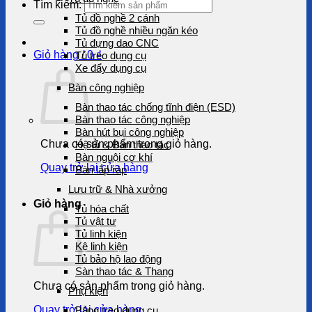
Tìm kiếm:
Tủ đồ nghề 2 cánh
Tủ đồ nghề nhiều ngăn kéo
Tủ đựng dao CNC
Giỏ hàng /
0
₫
Tủ treo dụng cụ
Xe đẩy dụng cụ
Bàn công nghiệp
Bàn thao tác chống tĩnh điện (ESD)
Bàn thao tác công nghiệp
Bàn hút bụi công nghiệp
Chưa có sản phẩm trong giỏ hàng.
Hệ tủ & Bàn thao tác
Bàn nguội cơ khí
Quay trở lại cửa hàng
Bàn lắp ráp
Lưu trữ & Nhà xưởng
Giỏ hàng
Tủ hóa chất
Tủ vật tư
Tủ linh kiện
Kệ linh kiện
Tủ bảo hộ lao động
Sàn thao tác & Thang
Chưa có sản phẩm trong giỏ hàng.
Phụ kiện
Quay trở lại cửa hàng
Bảng treo dụng cụ