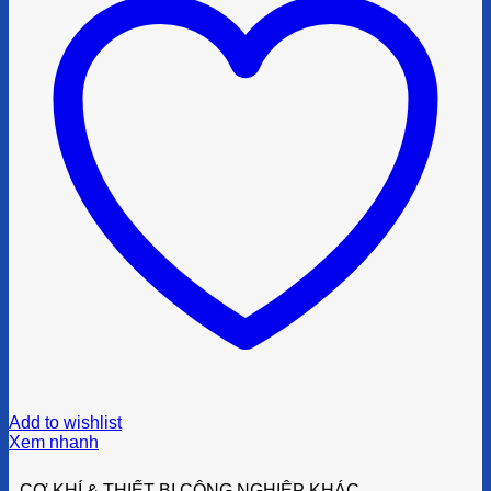
Add to wishlist
Xem nhanh
CƠ KHÍ & THIẾT BỊ CÔNG NGHIỆP KHÁC