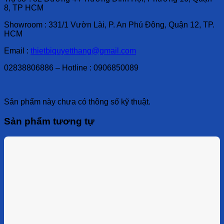
8, TP HCM
Showroom : 331/1 Vườn Lài, P. An Phú Đông, Quận 12, TP.
HCM
Email :
thietbiquyetthang@gmail.com
02838806886 – Hotline : 0906850089
Sản phẩm này chưa có thông số kỹ thuật.
Sản phẩm tương tự