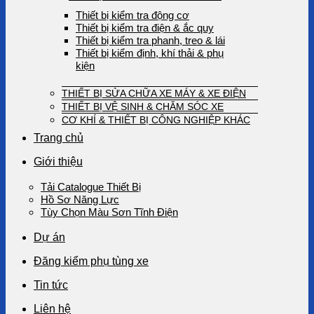
Thiết bị kiểm tra động cơ
Thiết bị kiểm tra điện & ắc quy
Thiết bị kiểm tra phanh, treo & lái
Thiết bị kiểm định, khí thải & phụ
kiện
THIẾT BỊ SỬA CHỮA XE MÁY & XE ĐIỆN
THIẾT BỊ VỆ SINH & CHĂM SÓC XE
CƠ KHÍ & THIẾT BỊ CÔNG NGHIỆP KHÁC
Trang chủ
Giới thiệu
Tải Catalogue Thiết Bị
Hồ Sơ Năng Lực
Tùy Chọn Màu Sơn Tĩnh Điện
Dự án
Đăng kiểm phụ tùng xe
Tin tức
Liên hệ