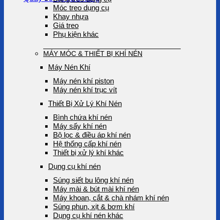
Móc treo dụng cụ
Khay nhựa
Giá treo
Phụ kiện khác
MÁY MÓC & THIẾT BỊ KHÍ NÉN
Máy Nén Khí
Máy nén khí piston
Máy nén khí trục vít
Thiết Bị Xử Lý Khí Nén
Bình chứa khí nén
Máy sấy khí nén
Bộ lọc & điều áp khí nén
Hệ thống cấp khí nén
Thiết bị xử lý khí khác
Dụng cụ khí nén
Súng siết bu lông khí nén
Máy mài & bút mài khí nén
Máy khoan, cắt & chà nhám khí nén
Súng phun, xịt & bơm khí
Dụng cụ khí nén khác