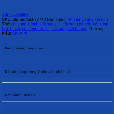
Add to wishlist
SKU:
old-product-27748
Danh mục:
Phụ tùng súng khí nén
Thẻ:
cốt súng 1 inch
,
cốt súng 1"
,
cốt súng bắn ốc
,
cốt súng
hơi 1 inch
,
cốt súng hơi 1"
,
cốt súng xiết bulong
Thương
hiệu:
Chưa rõ
Vận chuyển toàn quốc
Đổi trả hàng trong 7 nếu sản phẩm lỗi
Bảo hành điện tử