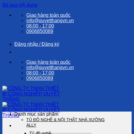
Bỏ qua nội dung
Giao hàng toàn quốc
info@quyetthangvn.vn
08:00 - 17:00
0906850089
Đăng nhập / Đăng ký
Giao hàng toàn quốc
info@quyetthangvn.vn
08:00 - 17:00
0906850089
Danh mục sản phẩm
TỦ ĐỒ NGHỀ & NỘI THẤT NHÀ XƯỞNG
ALLY
Tủ đồ nghề