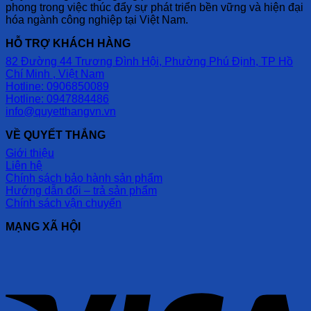
phong trong việc thúc đẩy sự phát triển bền vững và hiện đại
hóa ngành công nghiệp tại Việt Nam.
HỖ TRỢ KHÁCH HÀNG
82 Đường 44 Trương Đình Hội, Phường Phú Định, TP Hồ
Chí Minh , Việt Nam
Hotline: 0906850089
Hotline: 0947884486
info@quyetthangvn.vn
VỀ QUYẾT THẮNG
Giới thiệu
Liên hệ
Chính sách bảo hành sản phẩm
Hướng dẫn đổi – trả sản phẩm
Chính sách vận chuyển
MẠNG XÃ HỘI