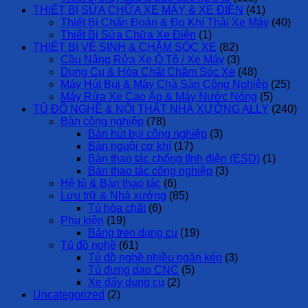
THIẾT BỊ SỬA CHỮA XE MÁY & XE ĐIỆN
(41)
Thiết Bị Chẩn Đoán & Đo Khí Thải Xe Máy
(40)
Thiết Bị Sửa Chữa Xe Điện
(1)
THIẾT BỊ VỆ SINH & CHĂM SÓC XE
(82)
Cầu Nâng Rửa Xe Ô Tô / Xe Máy
(3)
Dụng Cụ & Hóa Chất Chăm Sóc Xe
(48)
Máy Hút Bụi & Máy Chà Sàn Công Nghiệp
(25)
Máy Rửa Xe Cao Áp & Máy Nước Nóng
(5)
TỦ ĐỒ NGHỀ & NỘI THẤT NHÀ XƯỞNG ALLY
(240)
Bàn công nghiệp
(78)
Bàn hút bụi công nghiệp
(3)
Bàn nguội cơ khí
(17)
Bàn thao tác chống tĩnh điện (ESD)
(1)
Bàn thao tác công nghiệp
(3)
Hệ tủ & Bàn thao tác
(6)
Lưu trữ & Nhà xưởng
(85)
Tủ hóa chất
(6)
Phụ kiện
(19)
Bảng treo dụng cụ
(19)
Tủ đồ nghề
(61)
Tủ đồ nghề nhiều ngăn kéo
(3)
Tủ đựng dao CNC
(5)
Xe đẩy dụng cụ
(2)
Uncategorized
(2)