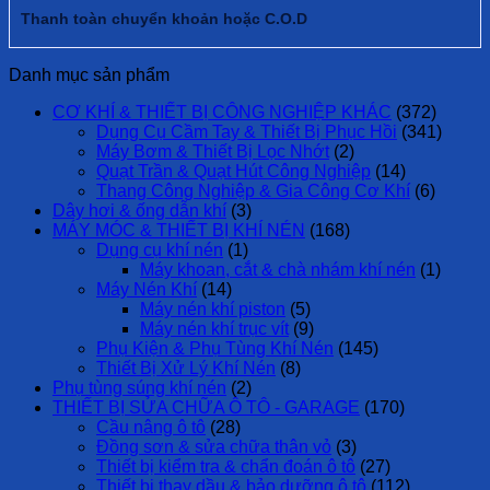
Thanh toàn chuyển khoản hoặc C.O.D
Danh mục sản phẩm
CƠ KHÍ & THIẾT BỊ CÔNG NGHIỆP KHÁC
(372)
Dụng Cụ Cầm Tay & Thiết Bị Phục Hồi
(341)
Máy Bơm & Thiết Bị Lọc Nhớt
(2)
Quạt Trần & Quạt Hút Công Nghiệp
(14)
Thang Công Nghiệp & Gia Công Cơ Khí
(6)
Dây hơi & ống dẫn khí
(3)
MÁY MÓC & THIẾT BỊ KHÍ NÉN
(168)
Dụng cụ khí nén
(1)
Máy khoan, cắt & chà nhám khí nén
(1)
Máy Nén Khí
(14)
Máy nén khí piston
(5)
Máy nén khí trục vít
(9)
Phụ Kiện & Phụ Tùng Khí Nén
(145)
Thiết Bị Xử Lý Khí Nén
(8)
Phụ tùng súng khí nén
(2)
THIẾT BỊ SỬA CHỮA Ô TÔ - GARAGE
(170)
Cầu nâng ô tô
(28)
Đồng sơn & sửa chữa thân vỏ
(3)
Thiết bị kiểm tra & chẩn đoán ô tô
(27)
Thiết bị thay dầu & bảo dưỡng ô tô
(112)