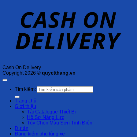
Cash On Delivery
Copyright 2026 ©
quyetthang.vn
Tìm kiếm:
Trang chủ
Giới thiệu
Tải Catalogue Thiết Bị
Hồ Sơ Năng Lực
Tùy Chọn Màu Sơn Tĩnh Điện
Dự án
Đăng kiểm phụ tùng xe