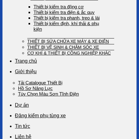
Thiết bị kiểm tra động cơ
Thiết bị kiểm tra điện & ắc quy
Thiết bị kiểm tra phanh, treo & lái
Thiết bị kiểm định, khí thải & phụ
kiện
THIẾT BỊ SỬA CHỮA XE MÁY & XE ĐIỆN
THIẾT BỊ VỆ SINH & CHĂM SÓC XE
CƠ KHÍ & THIẾT BỊ CÔNG NGHIỆP KHÁC
Trang chủ
Giới thiệu
Tải Catalogue Thiết Bị
Hồ Sơ Năng Lực
Tùy Chọn Màu Sơn Tĩnh Điện
Dự án
Đăng kiểm phụ tùng xe
Tin tức
Liên hệ