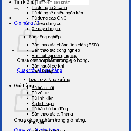
Tìm kiếm:
Tủ đồ nghề 2 cánh
Tủ đồ nghề nhiều ngăn kéo
Tủ đựng dao CNC
Giỏ hàng /
0
₫
Tủ treo dụng cụ
Xe đẩy dụng cụ
Bàn công nghiệp
Bàn thao tác chống tĩnh điện (ESD)
Bàn thao tác công nghiệp
Bàn hút bụi công nghiệp
Chưa có sản phẩm trong giỏ hàng.
Hệ tủ & Bàn thao tác
Bàn nguội cơ khí
Quay trở lại cửa hàng
Bàn lắp ráp
Lưu trữ & Nhà xưởng
Giỏ hàng
Tủ hóa chất
Tủ vật tư
Tủ linh kiện
Kệ linh kiện
Tủ bảo hộ lao động
Sàn thao tác & Thang
Chưa có sản phẩm trong giỏ hàng.
Phụ kiện
Quay trở lại cửa hàng
Bảng treo dụng cụ