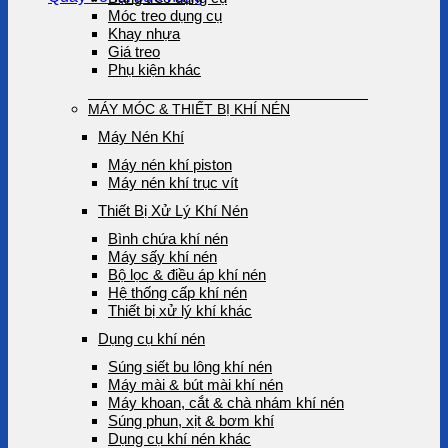
Móc treo dụng cụ
Khay nhựa
Giá treo
Phụ kiện khác
MÁY MÓC & THIẾT BỊ KHÍ NÉN
Máy Nén Khí
Máy nén khí piston
Máy nén khí trục vít
Thiết Bị Xử Lý Khí Nén
Bình chứa khí nén
Máy sấy khí nén
Bộ lọc & điều áp khí nén
Hệ thống cấp khí nén
Thiết bị xử lý khí khác
Dụng cụ khí nén
Súng siết bu lông khí nén
Máy mài & bút mài khí nén
Máy khoan, cắt & chà nhám khí nén
Súng phun, xịt & bơm khí
Dụng cụ khí nén khác