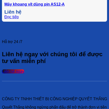
Máy khoang vít dùng pin AS12-A
Liên hệ
Đọc tiếp
Hỗ trợ 24 /7
Liên hệ ngay với chúng tôi để được
tư vấn miễn phí
Liên hệ ngay
CÔNG TY TNHH THIẾT BỊ CÔNG NGHIỆP QUYẾT THẮNG
Quyết Thắng không ngừng phấn đấu để trở thành đơn vị tiên