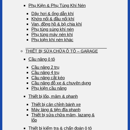
Phụ Kiện & Phụ Tùng Khí Nén
Dây hơi & ống dẫn khí
Khớp nối & đầu nối khí
Van, đồng hồ & bộ chia khí
Phụ tùng súng khí nén
Phụ tùng máy nén khí
Phụ kiện khí nén khác
THIẾT BỊ SỬA CHỮA Ô TÔ – GARAGE
Cầu nâng ô tô
Cầu nâng 2 trụ
Cầu nâng 4 trụ
Cầu nâng cắt kéo
Cầu nâng đỗ xe & chuyên dụng
Phụ kiện cầu nâng
Thiết bị lốp, mâm & phanh
Thiết bị cân chỉnh bánh xe
Máy láng & tiện đĩa phanh
Thiết bị sửa chữa mâm, lazang &
lốp
Thiết bị kiểm tra & chẩn đoán ô tô