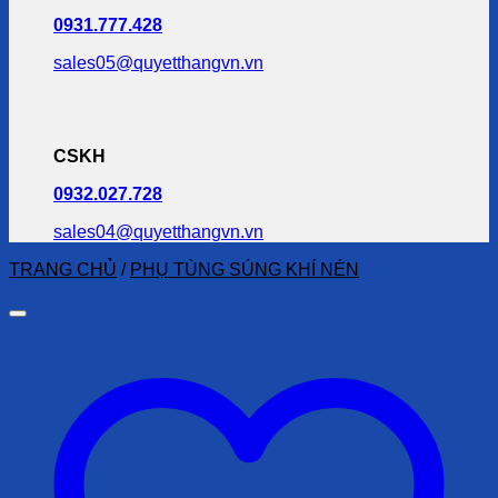
0931.777.428
sales05@quyetthangvn.vn
CSKH
0932.027.728
sales04@quyetthangvn.vn
TRANG CHỦ
/
PHỤ TÙNG SÚNG KHÍ NÉN