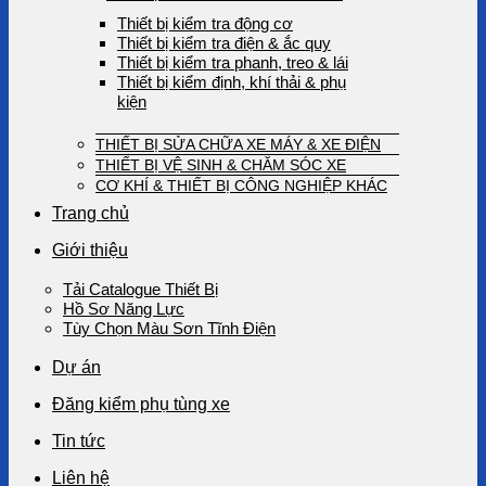
Thiết bị kiểm tra động cơ
Thiết bị kiểm tra điện & ắc quy
Thiết bị kiểm tra phanh, treo & lái
Thiết bị kiểm định, khí thải & phụ
kiện
THIẾT BỊ SỬA CHỮA XE MÁY & XE ĐIỆN
THIẾT BỊ VỆ SINH & CHĂM SÓC XE
CƠ KHÍ & THIẾT BỊ CÔNG NGHIỆP KHÁC
Trang chủ
Giới thiệu
Tải Catalogue Thiết Bị
Hồ Sơ Năng Lực
Tùy Chọn Màu Sơn Tĩnh Điện
Dự án
Đăng kiểm phụ tùng xe
Tin tức
Liên hệ