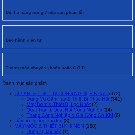
Đổi trả hàng trong 7 nếu sản phẩm lỗi
Bảo hành điện tử
Thanh toàn chuyển khoản hoặc C.O.D
Danh mục sản phẩm
CƠ KHÍ & THIẾT BỊ CÔNG NGHIỆP KHÁC
(372)
Dụng Cụ Cầm Tay & Thiết Bị Phục Hồi
(341)
Máy Bơm & Thiết Bị Lọc Nhớt
(2)
Quạt Trần & Quạt Hút Công Nghiệp
(14)
Thang Công Nghiệp & Gia Công Cơ Khí
(6)
Dây hơi & ống dẫn khí
(3)
MÁY MÓC & THIẾT BỊ KHÍ NÉN
(168)
Dụng cụ khí nén
(1)