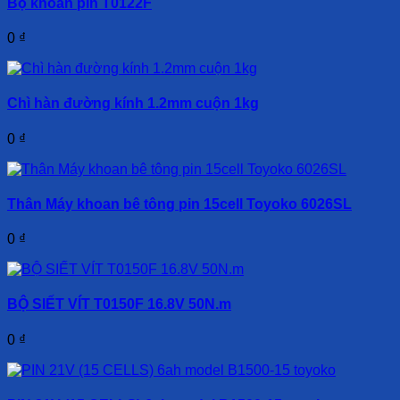
Bộ khoan pin T0122F
0
₫
Chì hàn đường kính 1.2mm cuộn 1kg
0
₫
Thân Máy khoan bê tông pin 15cell Toyoko 6026SL
0
₫
BỘ SIẾT VÍT T0150F 16.8V 50N.m
0
₫