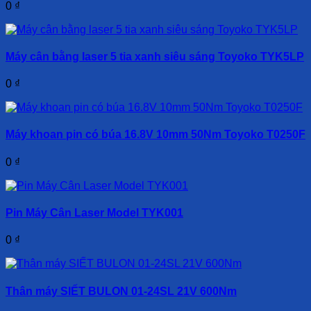
0
₫
Máy cân bằng laser 5 tia xanh siêu sáng Toyoko TYK5LP
0
₫
Máy khoan pin có búa 16.8V 10mm 50Nm Toyoko T0250F
0
₫
Pin Máy Cân Laser Model TYK001
0
₫
Thân máy SIẾT BULON 01-24SL 21V 600Nm