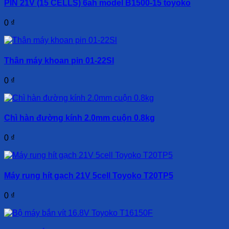
PIN 21V (15 CELLS) 6ah model B1500-15 toyoko
0
₫
Thân máy khoan pin 01-22Sl
0
₫
Chì hàn đường kính 2.0mm cuộn 0.8kg
0
₫
Máy rung hít gạch 21V 5cell Toyoko T20TP5
0
₫