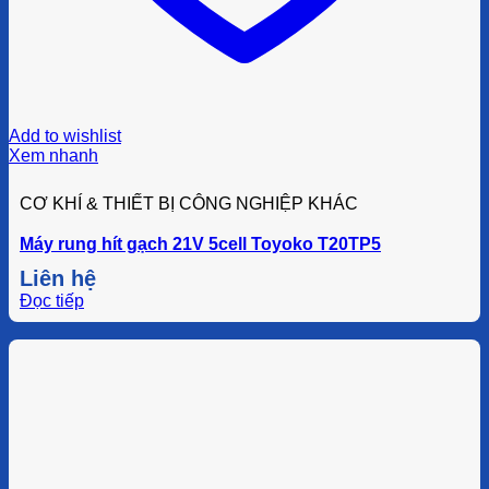
Add to wishlist
Xem nhanh
CƠ KHÍ & THIẾT BỊ CÔNG NGHIỆP KHÁC
Máy rung hít gạch 21V 5cell Toyoko T20TP5
Liên hệ
Đọc tiếp