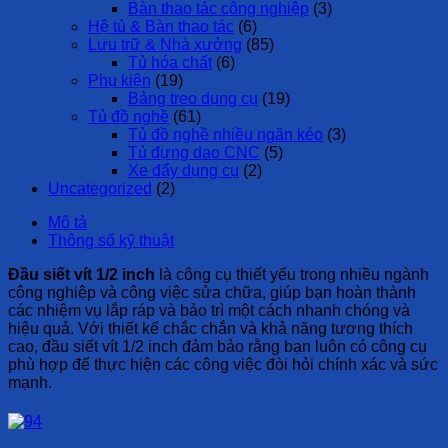
Bàn thao tác công nghiệp
(3)
Hệ tủ & Bàn thao tác
(6)
Lưu trữ & Nhà xưởng
(85)
Tủ hóa chất
(6)
Phụ kiện
(19)
Bảng treo dụng cụ
(19)
Tủ đồ nghề
(61)
Tủ đồ nghề nhiều ngăn kéo
(3)
Tủ đựng dao CNC
(5)
Xe đẩy dụng cụ
(2)
Uncategorized
(2)
Mô tả
Thông số kỹ thuật
Đầu siết vít 1/2 inch
là công cụ thiết yếu trong nhiều ngành
công nghiệp và công việc sửa chữa, giúp bạn hoàn thành
các nhiệm vụ lắp ráp và bảo trì một cách nhanh chóng và
hiệu quả. Với thiết kế chắc chắn và khả năng tương thích
cao, đầu siết vít 1/2 inch đảm bảo rằng bạn luôn có công cụ
phù hợp để thực hiện các công việc đòi hỏi chính xác và sức
mạnh.