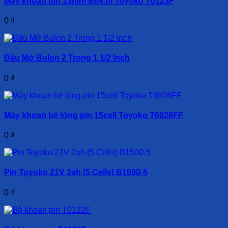
Máy khoan pin 13mm 98N.m Toyoko T0123F
0
₫
Đầu Mở Bulon 2 Trong 1 1/2 Inch
0
₫
Máy khoan bê tông pin 15cell Toyoko T6026FF
0
₫
Pin Toyoko 21V 2ah (5 Cells) B1500-5
0
₫