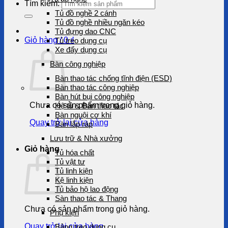
Tìm kiếm:
Tủ đồ nghề 2 cánh
Tủ đồ nghề nhiều ngăn kéo
Tủ đựng dao CNC
Giỏ hàng /
0
₫
Tủ treo dụng cụ
Xe đẩy dụng cụ
Bàn công nghiệp
Bàn thao tác chống tĩnh điện (ESD)
Bàn thao tác công nghiệp
Bàn hút bụi công nghiệp
Chưa có sản phẩm trong giỏ hàng.
Hệ tủ & Bàn thao tác
Bàn nguội cơ khí
Quay trở lại cửa hàng
Bàn lắp ráp
Lưu trữ & Nhà xưởng
Giỏ hàng
Tủ hóa chất
Tủ vật tư
Tủ linh kiện
Kệ linh kiện
Tủ bảo hộ lao động
Sàn thao tác & Thang
Chưa có sản phẩm trong giỏ hàng.
Phụ kiện
Quay trở lại cửa hàng
Bảng treo dụng cụ