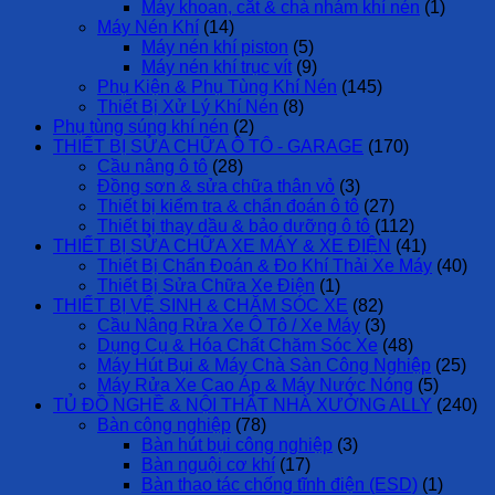
Máy khoan, cắt & chà nhám khí nén
(1)
Máy Nén Khí
(14)
Máy nén khí piston
(5)
Máy nén khí trục vít
(9)
Phụ Kiện & Phụ Tùng Khí Nén
(145)
Thiết Bị Xử Lý Khí Nén
(8)
Phụ tùng súng khí nén
(2)
THIẾT BỊ SỬA CHỮA Ô TÔ - GARAGE
(170)
Cầu nâng ô tô
(28)
Đồng sơn & sửa chữa thân vỏ
(3)
Thiết bị kiểm tra & chẩn đoán ô tô
(27)
Thiết bị thay dầu & bảo dưỡng ô tô
(112)
THIẾT BỊ SỬA CHỮA XE MÁY & XE ĐIỆN
(41)
Thiết Bị Chẩn Đoán & Đo Khí Thải Xe Máy
(40)
Thiết Bị Sửa Chữa Xe Điện
(1)
THIẾT BỊ VỆ SINH & CHĂM SÓC XE
(82)
Cầu Nâng Rửa Xe Ô Tô / Xe Máy
(3)
Dụng Cụ & Hóa Chất Chăm Sóc Xe
(48)
Máy Hút Bụi & Máy Chà Sàn Công Nghiệp
(25)
Máy Rửa Xe Cao Áp & Máy Nước Nóng
(5)
TỦ ĐỒ NGHỀ & NỘI THẤT NHÀ XƯỞNG ALLY
(240)
Bàn công nghiệp
(78)
Bàn hút bụi công nghiệp
(3)
Bàn nguội cơ khí
(17)
Bàn thao tác chống tĩnh điện (ESD)
(1)