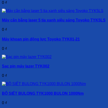
0
₫
Máy cân bằng laser 5 tia xanh siêu sáng Toyoko TYK5LS
0
₫
Máy khoan pin động lực Toyoko TYK01-21
0
₫
Sạc pin máy lazer TYK002
0
₫
BỘ SIẾT BULONG TYK1000 BULON 1000Nm
0
₫