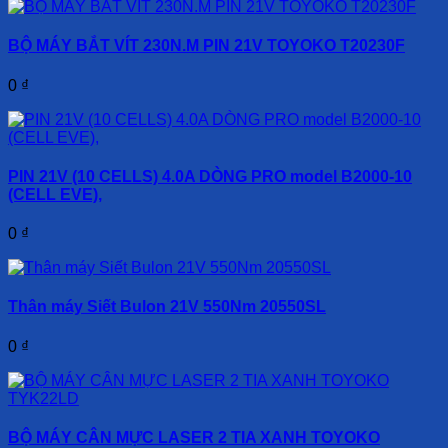
BỘ MÁY BẮT VÍT 230N.M PIN 21V TOYOKO T20230F
0
₫
PIN 21V (10 CELLS) 4.0A DÒNG PRO model B2000-10
(CELL EVE),
0
₫
Thân máy Siết Bulon 21V 550Nm 20550SL
0
₫
BỘ MÁY CÂN MỰC LASER 2 TIA XANH TOYOKO