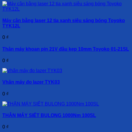
Máy cân bằng laser 12 tia xanh siêu sáng bóng Toyoko
TYK12L
0
₫
Thân máy khoan pin 21V đầu kẹp 10mm Toyoko 01-21SL
0
₫
Vhân máy đo lazer TYK03
0
₫
THÂN MÁY SIẾT BULONG 1000Nm 100SL
0
₫