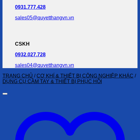
0931.777.428
sales05@quyetthangvn.vn
CSKH
0932.027.728
sales04@quyetthangvn.vn
TRANG CHỦ
/
CƠ KHÍ & THIẾT BỊ CÔNG NGHIỆP KHÁC
/
DỤNG CỤ CẦM TAY & THIẾT BỊ PHỤC HỒI