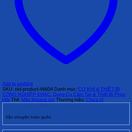
Add to wishlist
SKU:
old-product-46604
Danh mục:
CƠ KHÍ & THIẾT BỊ
CÔNG NGHIỆP KHÁC
,
Dụng Cụ Cầm Tay & Thiết Bị Phục
Hồi
Thẻ:
Máy khoang pin
Thương hiệu:
Chưa rõ
Vận chuyển toàn quốc