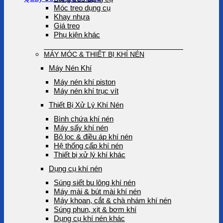
Móc treo dụng cụ
Khay nhựa
Giá treo
Phụ kiện khác
MÁY MÓC & THIẾT BỊ KHÍ NÉN
Máy Nén Khí
Máy nén khí piston
Máy nén khí trục vít
Thiết Bị Xử Lý Khí Nén
Bình chứa khí nén
Máy sấy khí nén
Bộ lọc & điều áp khí nén
Hệ thống cấp khí nén
Thiết bị xử lý khí khác
Dụng cụ khí nén
Súng siết bu lông khí nén
Máy mài & bút mài khí nén
Máy khoan, cắt & chà nhám khí nén
Súng phun, xịt & bơm khí
Dụng cụ khí nén khác