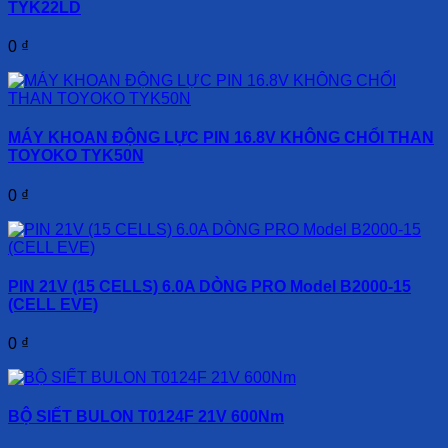
TYK22LD
0
₫
MÁY KHOAN ĐỘNG LỰC PIN 16.8V KHÔNG CHỔI THAN
TOYOKO TYK50N
0
₫
PIN 21V (15 CELLS) 6.0A DÒNG PRO Model B2000-15
(CELL EVE)
0
₫
BỘ SIẾT BULON T0124F 21V 600Nm