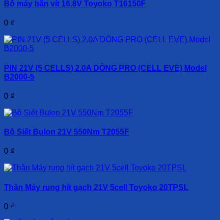
Bộ máy bắn vít 16.8V Toyoko T16150F
0
₫
PIN 21V (5 CELLS) 2.0A DÒNG PRO (CELL EVE) Model
B2000-5
0
₫
Bộ Siết Bulon 21V 550Nm T2055F
0
₫
Thân Máy rung hít gạch 21V 5cell Toyoko 20TPSL
0
₫