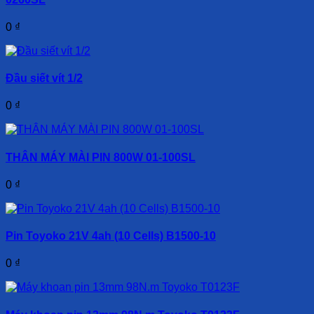
0
₫
Đầu siết vít 1/2
0
₫
THÂN MÁY MÀI PIN 800W 01-100SL
0
₫
Pin Toyoko 21V 4ah (10 Cells) B1500-10
0
₫