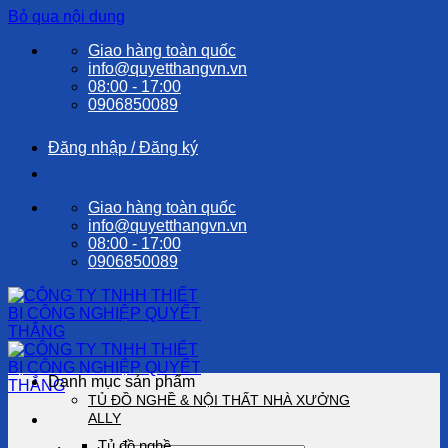
Bỏ qua nội dung
Giao hàng toàn quốc
info@quyetthangvn.vn
08:00 - 17:00
0906850089
Đăng nhập / Đăng ký
Giao hàng toàn quốc
info@quyetthangvn.vn
08:00 - 17:00
0906850089
Danh mục sản phẩm
TỦ ĐỒ NGHỀ & NỘI THẤT NHÀ XƯỞNG
ALLY
Tủ đồ nghề