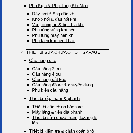
Phụ Kiện & Phụ Tùng Khí Nén
Dây hơi & ống dẫn khí
Khớp nối & đầu nối khí
Van, đồng hồ & bộ chia khí
Phụ tùng súng khí nén
Phụ tùng máy nén khí
Phụ kiện khí nén khác
THIẾT BỊ SỬA CHỮA Ô TÔ – GARAGE
Cầu nâng ô tô
Cầu nâng 2 trụ
Cầu nâng 4 trụ
Cầu nâng cắt kéo
Cầu nâng đỗ xe & chuyên dụng
Phụ kiện cầu nâng
Thiết bị lốp, mâm & phanh
Thiết bị cân chỉnh bánh xe
Máy láng & tiện đĩa phanh
Thiết bị sửa chữa mâm, lazang &
lốp
Thiết bị kiểm tra & chẩn đoán ô tô