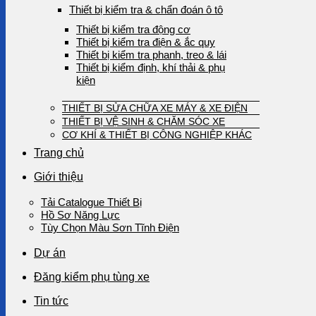
Thiết bị kiểm tra & chẩn đoán ô tô
Thiết bị kiểm tra động cơ
Thiết bị kiểm tra điện & ắc quy
Thiết bị kiểm tra phanh, treo & lái
Thiết bị kiểm định, khí thải & phụ
kiện
THIẾT BỊ SỬA CHỮA XE MÁY & XE ĐIỆN
THIẾT BỊ VỆ SINH & CHĂM SÓC XE
CƠ KHÍ & THIẾT BỊ CÔNG NGHIỆP KHÁC
Trang chủ
Giới thiệu
Tải Catalogue Thiết Bị
Hồ Sơ Năng Lực
Tùy Chọn Màu Sơn Tĩnh Điện
Dự án
Đăng kiểm phụ tùng xe
Tin tức