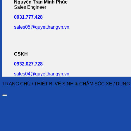
Nguyễn Trần Minh Phúc
Sales Engineer
0931.777.428
sales05@quyetthangvn.vn
CSKH
0932.027.728
sales04@quyetthangvn.vn
TRANG CHỦ
/
THIẾT BỊ VỆ SINH & CHĂM SÓC XE
/
DỤNG 