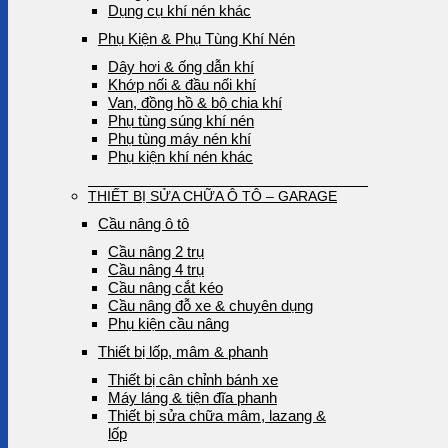
Dụng cụ khí nén khác
Phụ Kiện & Phụ Tùng Khí Nén
Dây hơi & ống dẫn khí
Khớp nối & đầu nối khí
Van, đồng hồ & bộ chia khí
Phụ tùng súng khí nén
Phụ tùng máy nén khí
Phụ kiện khí nén khác
THIẾT BỊ SỬA CHỮA Ô TÔ – GARAGE
Cầu nâng ô tô
Cầu nâng 2 trụ
Cầu nâng 4 trụ
Cầu nâng cắt kéo
Cầu nâng đỗ xe & chuyên dụng
Phụ kiện cầu nâng
Thiết bị lốp, mâm & phanh
Thiết bị cân chỉnh bánh xe
Máy láng & tiện đĩa phanh
Thiết bị sửa chữa mâm, lazang &
lốp