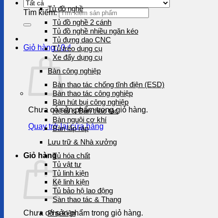
Tủ đồ nghề
Tìm kiếm:
Tủ đồ nghề 2 cánh
Tủ đồ nghề nhiều ngăn kéo
Tủ đựng dao CNC
Giỏ hàng /
0
₫
Tủ treo dụng cụ
Xe đẩy dụng cụ
Bàn công nghiệp
Bàn thao tác chống tĩnh điện (ESD)
Bàn thao tác công nghiệp
Bàn hút bụi công nghiệp
Chưa có sản phẩm trong giỏ hàng.
Hệ tủ & Bàn thao tác
Bàn nguội cơ khí
Quay trở lại cửa hàng
Bàn lắp ráp
Lưu trữ & Nhà xưởng
Giỏ hàng
Tủ hóa chất
Tủ vật tư
Tủ linh kiện
Kệ linh kiện
Tủ bảo hộ lao động
Sàn thao tác & Thang
Chưa có sản phẩm trong giỏ hàng.
Phụ kiện