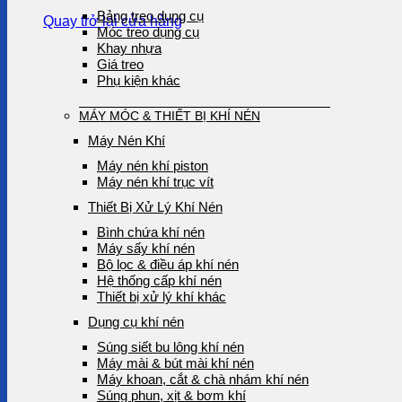
Bảng treo dụng cụ
Quay trở lại cửa hàng
Móc treo dụng cụ
Khay nhựa
Giá treo
Phụ kiện khác
MÁY MÓC & THIẾT BỊ KHÍ NÉN
Máy Nén Khí
Máy nén khí piston
Máy nén khí trục vít
Thiết Bị Xử Lý Khí Nén
Bình chứa khí nén
Máy sấy khí nén
Bộ lọc & điều áp khí nén
Hệ thống cấp khí nén
Thiết bị xử lý khí khác
Dụng cụ khí nén
Súng siết bu lông khí nén
Máy mài & bút mài khí nén
Máy khoan, cắt & chà nhám khí nén
Súng phun, xịt & bơm khí