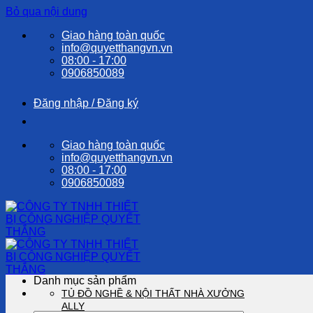
Bỏ qua nội dung
Giao hàng toàn quốc
info@quyetthangvn.vn
08:00 - 17:00
0906850089
Đăng nhập / Đăng ký
Giao hàng toàn quốc
info@quyetthangvn.vn
08:00 - 17:00
0906850089
Danh mục sản phẩm
TỦ ĐỒ NGHỀ & NỘI THẤT NHÀ XƯỞNG
ALLY