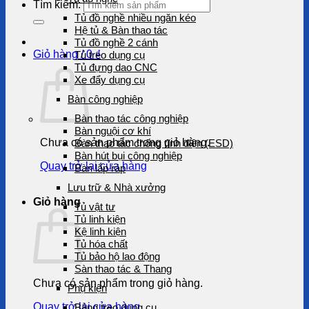
Tìm kiếm:
Tủ đồ nghề nhiều ngăn kéo
Hệ tủ & Bàn thao tác
Tủ đồ nghề 2 cánh
Giỏ hàng /
0
₫
Tủ treo dụng cụ
Tủ đựng dao CNC
Xe đẩy dụng cụ
Bàn công nghiệp
Bàn thao tác công nghiệp
Bàn nguội cơ khí
Chưa có sản phẩm trong giỏ hàng.
Bàn thao tác chống tĩnh điện (ESD)
Bàn hút bụi công nghiệp
Quay trở lại cửa hàng
Bàn lắp ráp
Lưu trữ & Nhà xưởng
Giỏ hàng
Tủ vật tư
Tủ linh kiện
Kệ linh kiện
Tủ hóa chất
Tủ bảo hộ lao động
Sàn thao tác & Thang
Chưa có sản phẩm trong giỏ hàng.
Phụ kiện
Quay trở lại cửa hàng
Bảng treo dụng cụ