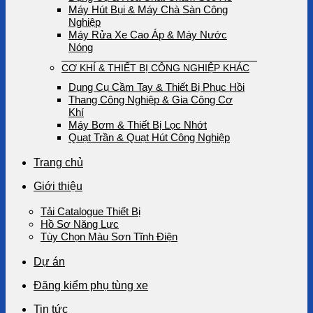
Máy Hút Bụi & Máy Chà Sàn Công
Nghiệp
Máy Rửa Xe Cao Áp & Máy Nước
Nóng
CƠ KHÍ & THIẾT BỊ CÔNG NGHIỆP KHÁC
Dụng Cụ Cầm Tay & Thiết Bị Phục Hồi
Thang Công Nghiệp & Gia Công Cơ
Khí
Máy Bơm & Thiết Bị Lọc Nhớt
Quạt Trần & Quạt Hút Công Nghiệp
Trang chủ
Giới thiệu
Tải Catalogue Thiết Bị
Hồ Sơ Năng Lực
Tùy Chọn Màu Sơn Tĩnh Điện
Dự án
Đăng kiểm phụ tùng xe
Tin tức