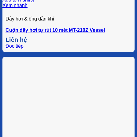
Xem nhanh
Dây hơi & ống dẫn khí
Cuộn dây hơi tự rút 10 mét MT-210Z Vessel
Liên hệ
Đọc tiếp