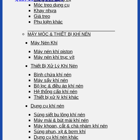
Móc treo dụng cụ
Khay nhựa
Giá treo
Phụ kiện khác
MÁY MÓC & THIẾT BỊ KHÍ NÉN
Máy Nén Khí
Máy nén khí piston
Máy nén khí trục vít
Thiết Bị Xử Lý Khí Nén
Bình chứa khí nén
Máy sấy khí nén
Bộ lọc & điều áp khí nén
Hệ thống cấp khí nén
Thiết bị xử lý khí khác
Dụng cụ khí nén
Súng siết bu lông khí nén
Máy mài & bút mài khí nén
Máy khoan, cắt & chà nhám khí nén
Súng phun, xịt & bơm khí
Dụng cụ khí nén khác