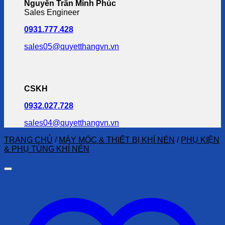
Nguyễn Trần Minh Phúc
Sales Engineer
0931.777.428
sales05@quyetthangvn.vn
CSKH
0932.027.728
sales04@quyetthangvn.vn
TRANG CHỦ
/
MÁY MÓC & THIẾT BỊ KHÍ NÉN
/
PHỤ KIỆN
& PHỤ TÙNG KHÍ NÉN