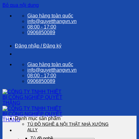
Bỏ qua nội dung
Giao hàng toàn quốc
info@quyetthangvn.vn
08:00 - 17:00
0906850089
Đăng nhập / Đăng ký
Giao hàng toàn quốc
info@quyetthangvn.vn
08:00 - 17:00
0906850089
Danh mục sản phẩm
TỦ ĐỒ NGHỀ & NỘI THẤT NHÀ XƯỞNG
ALLY
Tủ đồ nghề