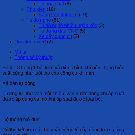
Tủ hóa chất
(6)
Phụ kiện
(19)
Bảng treo dụng cụ
(19)
Tủ đồ nghề
(61)
Tủ đồ nghề nhiều ngăn kéo
(3)
Tủ đựng dao CNC
(5)
Xe đẩy dụng cụ
(2)
Uncategorized
(2)
Mô tả
Thông số kỹ thuật
Bộ lọc 3 trong 1 bôi trơn và điều chỉnh khí nén. Tăng hiệu
suất cũng như tuổi thọ cho công cụ khí nén
Xả bán tự động
Tương tự như van một chiều: van được đóng khi áp suất
được áp dụng và mở khi áp suất được loại bỏ.
Hệ thống mô-đun
Có thể kết hợp các bộ phận riêng lẻ của dòng tương ứng