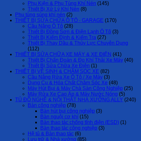
Phụ Kiện & Phụ Tùng Khí Nén
(145)
Thiết Bị Xử Lý Khí Nén
(8)
Phụ tùng súng khí nén
(2)
THIẾT BỊ SỬA CHỮA Ô TÔ - GARAGE
(170)
Cầu Nâng Ô Tô
(28)
Thiết Bị Đồng Sơn & Điện Lạnh Ô Tô
(3)
Thiết Bị Kiểm Định & Kiểm Tra
(27)
Thiết Bị Thay Dầu & Thủy Lực Chuyên Dụng
(112)
THIẾT BỊ SỬA CHỮA XE MÁY & XE ĐIỆN
(41)
Thiết Bị Chẩn Đoán & Đo Khí Thải Xe Máy
(40)
Thiết Bị Sửa Chữa Xe Điện
(1)
THIẾT BỊ VỆ SINH & CHĂM SÓC XE
(82)
Cầu Nâng Rửa Xe Ô Tô / Xe Máy
(3)
Dụng Cụ & Hóa Chất Chăm Sóc Xe
(48)
Máy Hút Bụi & Máy Chà Sàn Công Nghiệp
(25)
Máy Rửa Xe Cao Áp & Máy Nước Nóng
(5)
TỦ ĐỒ NGHỀ & NỘI THẤT NHÀ XƯỞNG ALLY
(240)
Bàn công nghiệp
(78)
Bàn hút bụi công nghiệp
(3)
Bàn nguội cơ khí
(15)
Bàn thao tác chống tĩnh điện (ESD)
(1)
Bàn thao tác công nghiệp
(3)
Hệ tủ & Bàn thao tác
(6)
Lưu trữ & Nhà xưởng
(85)