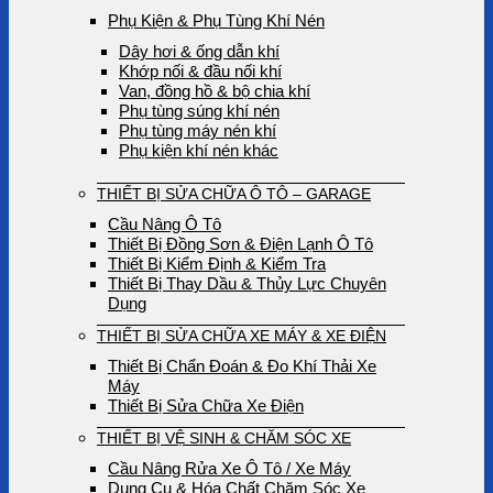
Phụ Kiện & Phụ Tùng Khí Nén
Dây hơi & ống dẫn khí
Khớp nối & đầu nối khí
Van, đồng hồ & bộ chia khí
Phụ tùng súng khí nén
Phụ tùng máy nén khí
Phụ kiện khí nén khác
THIẾT BỊ SỬA CHỮA Ô TÔ – GARAGE
Cầu Nâng Ô Tô
Thiết Bị Đồng Sơn & Điện Lạnh Ô Tô
Thiết Bị Kiểm Định & Kiểm Tra
Thiết Bị Thay Dầu & Thủy Lực Chuyên
Dụng
THIẾT BỊ SỬA CHỮA XE MÁY & XE ĐIỆN
Thiết Bị Chẩn Đoán & Đo Khí Thải Xe
Máy
Thiết Bị Sửa Chữa Xe Điện
THIẾT BỊ VỆ SINH & CHĂM SÓC XE
Cầu Nâng Rửa Xe Ô Tô / Xe Máy
Dụng Cụ & Hóa Chất Chăm Sóc Xe