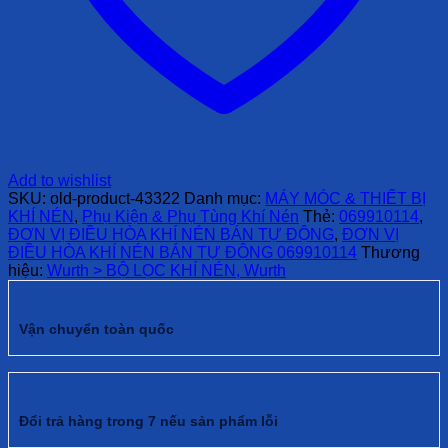
Add to wishlist
SKU:
old-product-43322
Danh mục:
MÁY MÓC & THIẾT BỊ
KHÍ NÉN
,
Phụ Kiện & Phụ Tùng Khí Nén
Thẻ:
069910114
,
ĐƠN VỊ ĐIỀU HÒA KHÍ NÉN BÁN TỰ ĐỘNG
,
ĐƠN VỊ
ĐIỀU HÒA KHÍ NÉN BÁN TỰ ĐỘNG 069910114
Thương
hiệu:
Wurth > BỘ LỌC KHÍ NÉN, Wurth
Vận chuyển toàn quốc
Đổi trả hàng trong 7 nếu sản phẩm lỗi