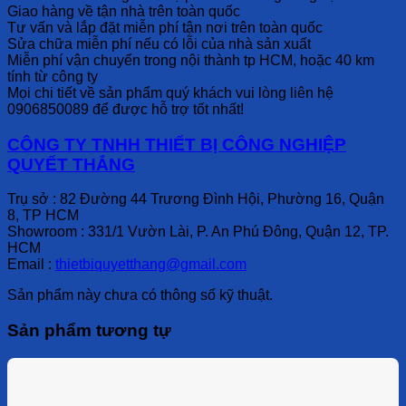
Giao hàng về tận nhà trên toàn quốc
Tư vấn và lắp đặt miễn phí tận nơi trên toàn quốc
Sửa chữa miễn phí nếu có lỗi của nhà sản xuất
Miễn phí vận chuyển trong nội thành tp HCM, hoặc 40 km
tính từ công ty
Mọi chi tiết về sản phẩm quý khách vui lòng liên hệ
0906850089 để được hỗ trợ tốt nhất!
CÔNG TY TNHH THIẾT BỊ CÔNG NGHIỆP
QUYẾT THẮNG
Trụ sở : 82 Đường 44 Trương Đình Hội, Phường 16, Quận
8, TP HCM
Showroom : 331/1 Vườn Lài, P. An Phú Đông, Quận 12, TP.
HCM
Email :
thietbiquyetthang@gmail.com
Sản phẩm này chưa có thông số kỹ thuật.
Sản phẩm tương tự