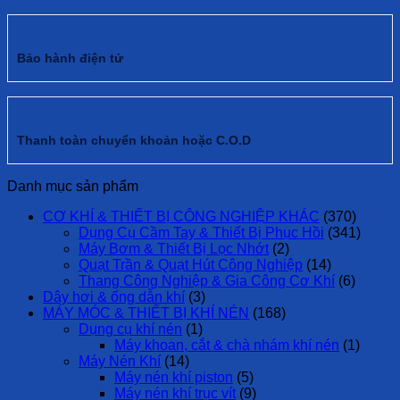
Bảo hành điện tử
Thanh toàn chuyển khoản hoặc C.O.D
Danh mục sản phẩm
CƠ KHÍ & THIẾT BỊ CÔNG NGHIỆP KHÁC
(370)
Dụng Cụ Cầm Tay & Thiết Bị Phục Hồi
(341)
Máy Bơm & Thiết Bị Lọc Nhớt
(2)
Quạt Trần & Quạt Hút Công Nghiệp
(14)
Thang Công Nghiệp & Gia Công Cơ Khí
(6)
Dây hơi & ống dẫn khí
(3)
MÁY MÓC & THIẾT BỊ KHÍ NÉN
(168)
Dụng cụ khí nén
(1)
Máy khoan, cắt & chà nhám khí nén
(1)
Máy Nén Khí
(14)
Máy nén khí piston
(5)
Máy nén khí trục vít
(9)