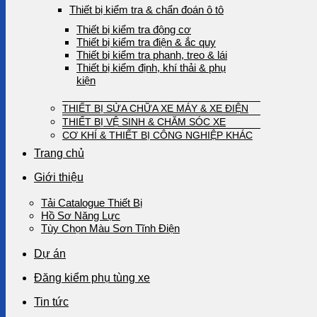
Thiết bị kiểm tra & chẩn đoán ô tô
Thiết bị kiểm tra động cơ
Thiết bị kiểm tra điện & ắc quy
Thiết bị kiểm tra phanh, treo & lái
Thiết bị kiểm định, khí thải & phụ
kiện
THIẾT BỊ SỬA CHỮA XE MÁY & XE ĐIỆN
THIẾT BỊ VỆ SINH & CHĂM SÓC XE
CƠ KHÍ & THIẾT BỊ CÔNG NGHIỆP KHÁC
Trang chủ
Giới thiệu
Tải Catalogue Thiết Bị
Hồ Sơ Năng Lực
Tùy Chọn Màu Sơn Tĩnh Điện
Dự án
Đăng kiểm phụ tùng xe
Tin tức