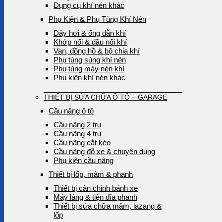
Dụng cụ khí nén khác
Phụ Kiện & Phụ Tùng Khí Nén
Dây hơi & ống dẫn khí
Khớp nối & đầu nối khí
Van, đồng hồ & bộ chia khí
Phụ tùng súng khí nén
Phụ tùng máy nén khí
Phụ kiện khí nén khác
THIẾT BỊ SỬA CHỮA Ô TÔ – GARAGE
Cầu nâng ô tô
Cầu nâng 2 trụ
Cầu nâng 4 trụ
Cầu nâng cắt kéo
Cầu nâng đỗ xe & chuyên dụng
Phụ kiện cầu nâng
Thiết bị lốp, mâm & phanh
Thiết bị cân chỉnh bánh xe
Máy láng & tiện đĩa phanh
Thiết bị sửa chữa mâm, lazang &
lốp