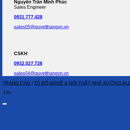
Nguyễn Trần Minh Phúc
Sales Engineer
0931.777.428
sales05@quyetthangvn.vn
CSKH
0932.027.728
sales04@quyetthangvn.vn
TRANG CHỦ
/
TỦ ĐỒ NGHỀ & NỘI THẤT NHÀ XƯỞNG AL
-13%