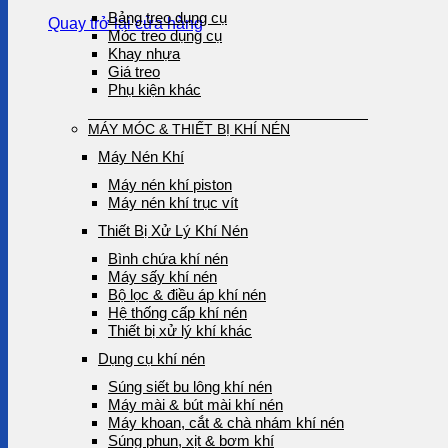
Bảng treo dụng cụ
Quay trở lại cửa hàng
Móc treo dụng cụ
Khay nhựa
Giá treo
Phụ kiện khác
MÁY MÓC & THIẾT BỊ KHÍ NÉN
Máy Nén Khí
Máy nén khí piston
Máy nén khí trục vít
Thiết Bị Xử Lý Khí Nén
Bình chứa khí nén
Máy sấy khí nén
Bộ lọc & điều áp khí nén
Hệ thống cấp khí nén
Thiết bị xử lý khí khác
Dụng cụ khí nén
Súng siết bu lông khí nén
Máy mài & bút mài khí nén
Máy khoan, cắt & chà nhám khí nén
Súng phun, xịt & bơm khí