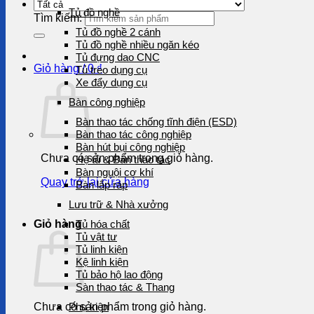
Tủ đồ nghề
Tìm kiếm:
Tủ đồ nghề 2 cánh
Tủ đồ nghề nhiều ngăn kéo
Tủ đựng dao CNC
Giỏ hàng /
0
₫
Tủ treo dụng cụ
Xe đẩy dụng cụ
Bàn công nghiệp
Bàn thao tác chống tĩnh điện (ESD)
Bàn thao tác công nghiệp
Bàn hút bụi công nghiệp
Chưa có sản phẩm trong giỏ hàng.
Hệ tủ & Bàn thao tác
Bàn nguội cơ khí
Quay trở lại cửa hàng
Bàn lắp ráp
Lưu trữ & Nhà xưởng
Giỏ hàng
Tủ hóa chất
Tủ vật tư
Tủ linh kiện
Kệ linh kiện
Tủ bảo hộ lao động
Sàn thao tác & Thang
Chưa có sản phẩm trong giỏ hàng.
Phụ kiện