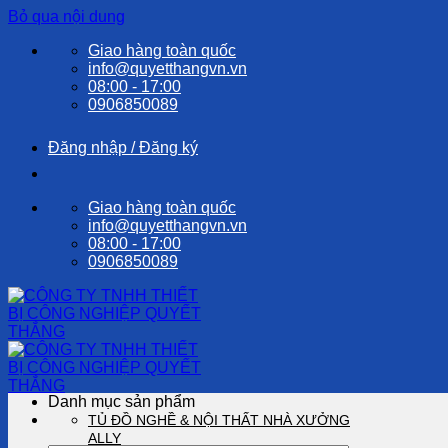
Bỏ qua nội dung
Giao hàng toàn quốc
info@quyetthangvn.vn
08:00 - 17:00
0906850089
Đăng nhập / Đăng ký
Giao hàng toàn quốc
info@quyetthangvn.vn
08:00 - 17:00
0906850089
Danh mục sản phẩm
TỦ ĐỒ NGHỀ & NỘI THẤT NHÀ XƯỞNG
ALLY