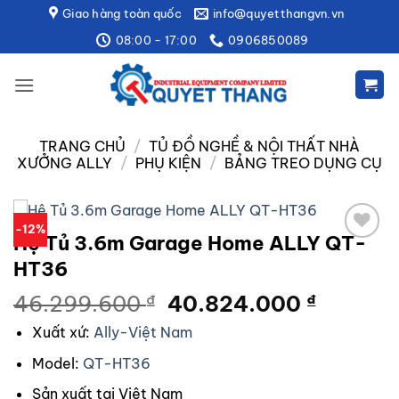
Bỏ
Giao hàng toàn quốc
info@quyetthangvn.vn
qua
08:00 - 17:00
0906850089
nội
dung
TRANG CHỦ
/
TỦ ĐỒ NGHỀ & NỘI THẤT NHÀ
XƯỞNG ALLY
/
PHỤ KIỆN
/
BẢNG TREO DỤNG CỤ
-12%
Hệ Tủ 3.6m Garage Home ALLY QT-
Add to
HT36
wishlist
46.299.600
₫
Giá
40.824.000
₫
Giá
gốc
hiện
Xuất xứ:
Ally-Việt Nam
là:
tại
Model:
QT-HT36
46.299.600 ₫.
là:
40.824
Sản xuất tại Việt Nam