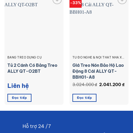
-33%
Add to
Add to
wishlist
wishlist
BẢNG TREO DỤNG CỤ
TỦ ĐỒ NGHỀ & NỘI THẤT NHÀ XƯỞNG ALLY
Tủ 2 Cánh Có Bảng Treo
Giá Treo Nón Bảo Hộ Lao
ALLY QT-O2BT
Động 8 Cái ALLY QT-
BBH01-A8
Liên hệ
3.024.000
₫
Giá
2.041.200
₫
Giá
gốc
hiệ
là:
tại
3.024.000 ₫.
là:
Đọc tiếp
Đọc tiếp
2.04
.
Hỗ trợ 24 /7