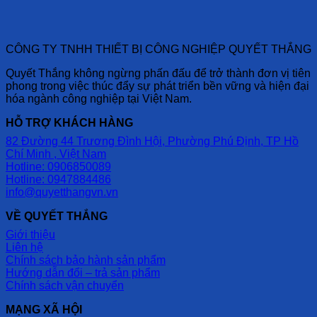
CÔNG TY TNHH THIẾT BỊ CÔNG NGHIỆP QUYẾT THẮNG
Quyết Thắng không ngừng phấn đấu để trở thành đơn vị tiên
phong trong việc thúc đẩy sự phát triển bền vững và hiện đại
hóa ngành công nghiệp tại Việt Nam.
HỖ TRỢ KHÁCH HÀNG
82 Đường 44 Trương Đình Hội, Phường Phú Định, TP Hồ
Chí Minh , Việt Nam
Hotline: 0906850089
Hotline: 0947884486
info@quyetthangvn.vn
VỀ QUYẾT THẮNG
Giới thiệu
Liên hệ
Chính sách bảo hành sản phẩm
Hướng dẫn đổi – trả sản phẩm
Chính sách vận chuyển
MẠNG XÃ HỘI