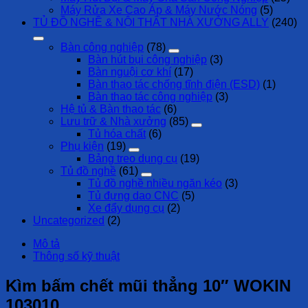
Máy Rửa Xe Cao Áp & Máy Nước Nóng
(5)
TỦ ĐỒ NGHỀ & NỘI THẤT NHÀ XƯỞNG ALLY
(240)
Bàn công nghiệp
(78)
Bàn hút bụi công nghiệp
(3)
Bàn nguội cơ khí
(17)
Bàn thao tác chống tĩnh điện (ESD)
(1)
Bàn thao tác công nghiệp
(3)
Hệ tủ & Bàn thao tác
(6)
Lưu trữ & Nhà xưởng
(85)
Tủ hóa chất
(6)
Phụ kiện
(19)
Bảng treo dụng cụ
(19)
Tủ đồ nghề
(61)
Tủ đồ nghề nhiều ngăn kéo
(3)
Tủ đựng dao CNC
(5)
Xe đẩy dụng cụ
(2)
Uncategorized
(2)
Mô tả
Thông số kỹ thuật
Kìm bấm chết mũi thẳng 10″ WOKIN
103010