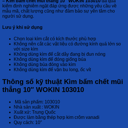
– Kìm bấm chết mũi thẳng 10″ WOKIN 103010
đã qua
kiểm định nghiêm ngặt đáp ứng được những yêu cầu về
mẫu mã, chất lượng cũng như đảm bảo sự yên tâm cho
người sử dụng.
Lưu ý khi sử dụng
Chọn loại kìm cắt có kích thước phù hợp
Không nên cắt các vật liệu có đường kính quá lớn so
với size kìm
Không dùng kìm để cắt dây đang bị đun nóng
Không dùng kìm để đóng giống búa
Không dùng búa đóng vào kìm
Không dùng kìm để vặn bu long, ốc vít
Thông số kỹ thuật Kìm bấm chết mũi
thẳng 10″ WOKIN 103010
Mã sản phẩm: 103010
Nhà sản xuất : WOKIN
Xuất xứ: Trung Quốc
Được làm bằng thép hợp kim crôm vanadi
Quy cách: 10″