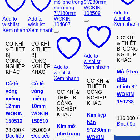
Add to
wishlist
Add to
Add to
Xem nhanh
wishlist
wishlist
Xem nhanh
Xem nhanh
CƠ KHÍ
& THIẾT
CƠ KHÍ
CƠ KHÍ
BỊ CÔNG
& THIẾT
& THIẾT
NGHIỆP
BỊ
BỊ
Add to
KHÁC
CÔNG
CÔNG
wishlist
h
NGHIỆP
NGHIỆP
Add to
Xem nhanh
Mỏ lết có
KHÁC
KHÁC
wishlist
Xem nhanh
điều
CƠ KHÍ &
Cờ lê
Cờ lê
THIẾT BỊ
chỉnh 8″
vòng
vòng
CƠ KHÍ &
CÔNG
WOKIN
THIẾT BỊ
NGHIỆP
miệng
miệng
150238
CÔNG
KHÁC
12mm
10mm
NGHIỆP
WOKIN
WOKIN
KHÁC
Kìm kẹp
116.000
₫
150512
150510
hàn
Đọc tiếp
Kìm mở
9″/230mm
28.000
₫
25.000
₫
phe trong
Đọc tiếp
Đọc tiếp
WOKIN