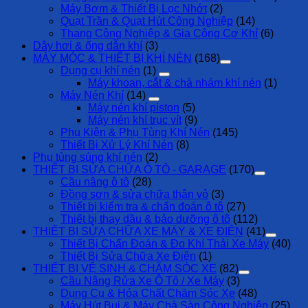
Máy Bơm & Thiết Bị Lọc Nhớt
(2)
Quạt Trần & Quạt Hút Công Nghiệp
(14)
Thang Công Nghiệp & Gia Công Cơ Khí
(6)
Dây hơi & ống dẫn khí
(3)
MÁY MÓC & THIẾT BỊ KHÍ NÉN
(168)
Dụng cụ khí nén
(1)
Máy khoan, cắt & chà nhám khí nén
(1)
Máy Nén Khí
(14)
Máy nén khí piston
(5)
Máy nén khí trục vít
(9)
Phụ Kiện & Phụ Tùng Khí Nén
(145)
Thiết Bị Xử Lý Khí Nén
(8)
Phụ tùng súng khí nén
(2)
THIẾT BỊ SỬA CHỮA Ô TÔ - GARAGE
(170)
Cầu nâng ô tô
(28)
Đồng sơn & sửa chữa thân vỏ
(3)
Thiết bị kiểm tra & chẩn đoán ô tô
(27)
Thiết bị thay dầu & bảo dưỡng ô tô
(112)
THIẾT BỊ SỬA CHỮA XE MÁY & XE ĐIỆN
(41)
Thiết Bị Chẩn Đoán & Đo Khí Thải Xe Máy
(40)
Thiết Bị Sửa Chữa Xe Điện
(1)
THIẾT BỊ VỆ SINH & CHĂM SÓC XE
(82)
Cầu Nâng Rửa Xe Ô Tô / Xe Máy
(3)
Dụng Cụ & Hóa Chất Chăm Sóc Xe
(48)
Máy Hút Bụi & Máy Chà Sàn Công Nghiệp
(25)