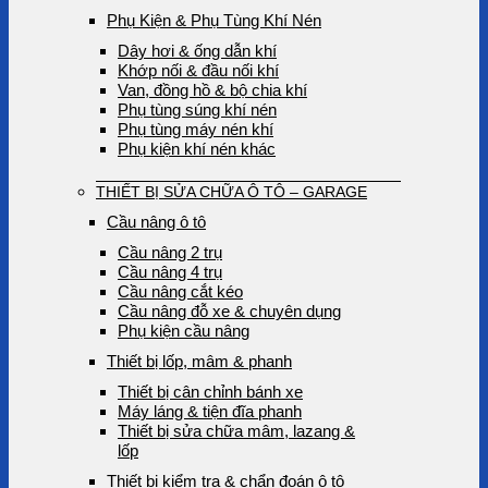
Phụ Kiện & Phụ Tùng Khí Nén
Dây hơi & ống dẫn khí
Khớp nối & đầu nối khí
Van, đồng hồ & bộ chia khí
Phụ tùng súng khí nén
Phụ tùng máy nén khí
Phụ kiện khí nén khác
THIẾT BỊ SỬA CHỮA Ô TÔ – GARAGE
Cầu nâng ô tô
Cầu nâng 2 trụ
Cầu nâng 4 trụ
Cầu nâng cắt kéo
Cầu nâng đỗ xe & chuyên dụng
Phụ kiện cầu nâng
Thiết bị lốp, mâm & phanh
Thiết bị cân chỉnh bánh xe
Máy láng & tiện đĩa phanh
Thiết bị sửa chữa mâm, lazang &
lốp
Thiết bị kiểm tra & chẩn đoán ô tô