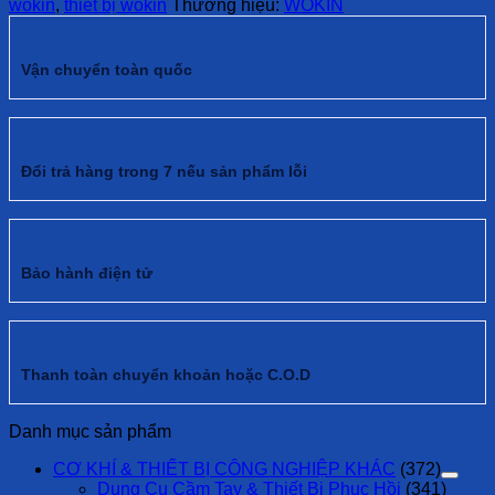
wokin
,
thiết bị wokin
Thương hiệu:
WOKIN
Vận chuyển toàn quốc
Đổi trả hàng trong 7 nếu sản phẩm lỗi
Bảo hành điện tử
Thanh toàn chuyển khoản hoặc C.O.D
Danh mục sản phẩm
CƠ KHÍ & THIẾT BỊ CÔNG NGHIỆP KHÁC
(372)
Dụng Cụ Cầm Tay & Thiết Bị Phục Hồi
(341)