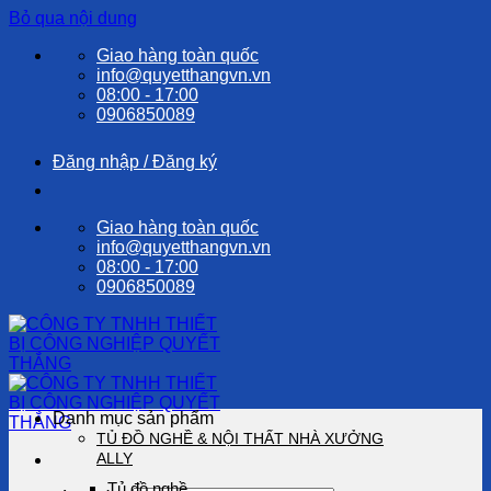
Bỏ qua nội dung
Giao hàng toàn quốc
info@quyetthangvn.vn
08:00 - 17:00
0906850089
Đăng nhập / Đăng ký
Giao hàng toàn quốc
info@quyetthangvn.vn
08:00 - 17:00
0906850089
Danh mục sản phẩm
TỦ ĐỒ NGHỀ & NỘI THẤT NHÀ XƯỞNG
ALLY
Tủ đồ nghề