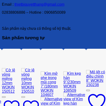
Email :
thietbiquyetthang@gmail.com
02838806886 – Hotline : 0906850089
Sản phẩm này chưa có thông số kỹ thuật.
Sản phẩm tương tự