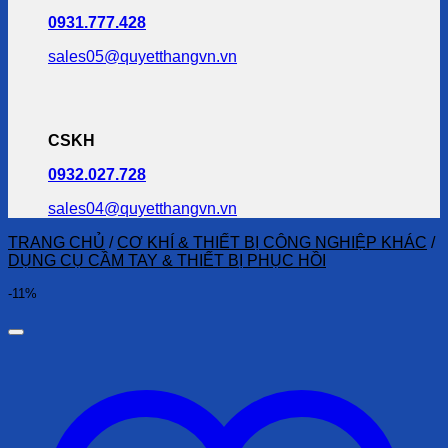
0931.777.428
sales05@quyetthangvn.vn
CSKH
0932.027.728
sales04@quyetthangvn.vn
TRANG CHỦ
/
CƠ KHÍ & THIẾT BỊ CÔNG NGHIỆP KHÁC
/
DỤNG CỤ CẦM TAY & THIẾT BỊ PHỤC HỒI
-11%