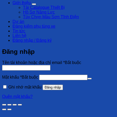
Giới thiệu
Tải Catalogue Thiết Bị
Hồ Sơ Năng Lực
Tùy Chọn Màu Sơn Tĩnh Điện
Dự án
Đăng kiểm phụ tùng xe
Tin tức
Liên hệ
Đăng nhập / Đăng ký
Đăng nhập
Tên tài khoản hoặc địa chỉ email
*
Bắt buộc
Mật khẩu
*
Bắt buộc
Ghi nhớ mật khẩu
Đăng nhập
Quên mật khẩu?