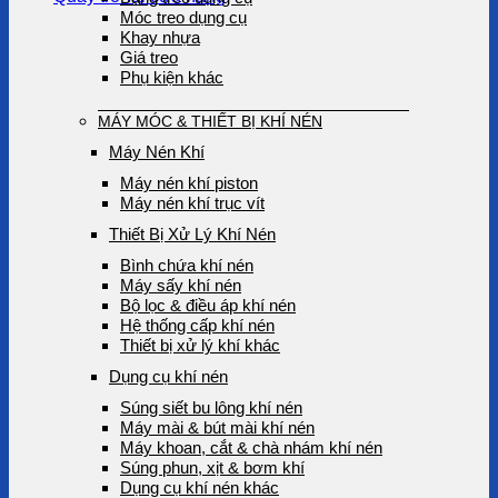
Móc treo dụng cụ
Khay nhựa
Giá treo
Phụ kiện khác
MÁY MÓC & THIẾT BỊ KHÍ NÉN
Máy Nén Khí
Máy nén khí piston
Máy nén khí trục vít
Thiết Bị Xử Lý Khí Nén
Bình chứa khí nén
Máy sấy khí nén
Bộ lọc & điều áp khí nén
Hệ thống cấp khí nén
Thiết bị xử lý khí khác
Dụng cụ khí nén
Súng siết bu lông khí nén
Máy mài & bút mài khí nén
Máy khoan, cắt & chà nhám khí nén
Súng phun, xịt & bơm khí
Dụng cụ khí nén khác