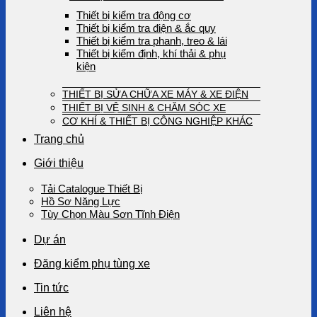
Thiết bị kiểm tra động cơ
Thiết bị kiểm tra điện & ắc quy
Thiết bị kiểm tra phanh, treo & lái
Thiết bị kiểm định, khí thải & phụ
kiện
THIẾT BỊ SỬA CHỮA XE MÁY & XE ĐIỆN
THIẾT BỊ VỆ SINH & CHĂM SÓC XE
CƠ KHÍ & THIẾT BỊ CÔNG NGHIỆP KHÁC
Trang chủ
Giới thiệu
Tải Catalogue Thiết Bị
Hồ Sơ Năng Lực
Tùy Chọn Màu Sơn Tĩnh Điện
Dự án
Đăng kiểm phụ tùng xe
Tin tức
Liên hệ