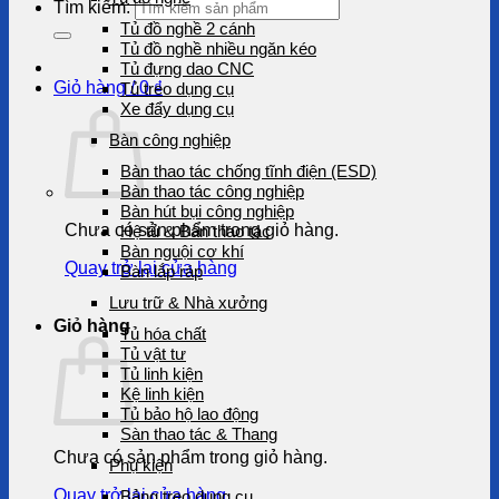
Tìm kiếm:
Tủ đồ nghề 2 cánh
Tủ đồ nghề nhiều ngăn kéo
Tủ đựng dao CNC
Giỏ hàng /
0
₫
Tủ treo dụng cụ
Xe đẩy dụng cụ
Bàn công nghiệp
Bàn thao tác chống tĩnh điện (ESD)
Bàn thao tác công nghiệp
Bàn hút bụi công nghiệp
Chưa có sản phẩm trong giỏ hàng.
Hệ tủ & Bàn thao tác
Bàn nguội cơ khí
Quay trở lại cửa hàng
Bàn lắp ráp
Lưu trữ & Nhà xưởng
Giỏ hàng
Tủ hóa chất
Tủ vật tư
Tủ linh kiện
Kệ linh kiện
Tủ bảo hộ lao động
Sàn thao tác & Thang
Chưa có sản phẩm trong giỏ hàng.
Phụ kiện
Quay trở lại cửa hàng
Bảng treo dụng cụ