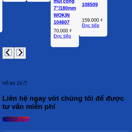
mũi cong
108509
7″/180mm
WOKIN
159.000
₫
104607
Đọc tiếp
70.000
₫
Đọc tiếp
Hỗ trợ 24 /7
Liên hệ ngay với chúng tôi để được
tư vấn miễn phí
Liên hệ ngay