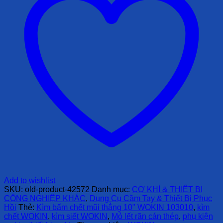
Add to wishlist
SKU:
old-product-42572
Danh mục:
CƠ KHÍ & THIẾT BỊ
CÔNG NGHIỆP KHÁC
,
Dụng Cụ Cầm Tay & Thiết Bị Phục
Hồi
Thẻ:
Kìm bấm chết mũi thẳng 10" WOKIN 103010
,
kìm
chết WOKIN
,
kìm siết WOKIN
,
Mỏ lết răn cán thép
,
phụ kiện