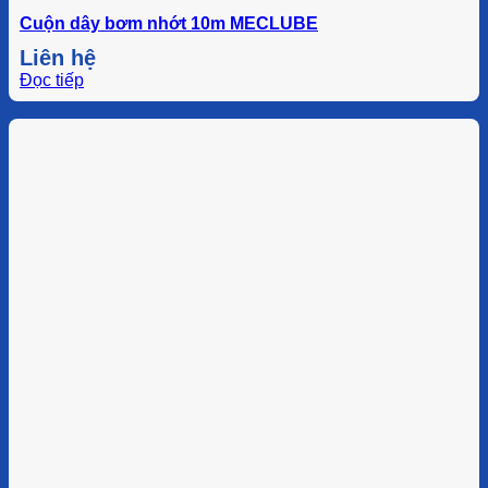
Cuộn dây bơm nhớt 10m MECLUBE
Liên hệ
Đọc tiếp