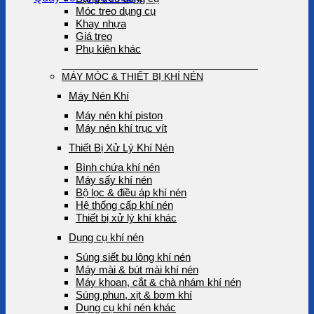
Móc treo dụng cụ
Khay nhựa
Giá treo
Phụ kiện khác
MÁY MÓC & THIẾT BỊ KHÍ NÉN
Máy Nén Khí
Máy nén khí piston
Máy nén khí trục vít
Thiết Bị Xử Lý Khí Nén
Bình chứa khí nén
Máy sấy khí nén
Bộ lọc & điều áp khí nén
Hệ thống cấp khí nén
Thiết bị xử lý khí khác
Dụng cụ khí nén
Súng siết bu lông khí nén
Máy mài & bút mài khí nén
Máy khoan, cắt & chà nhám khí nén
Súng phun, xịt & bơm khí
Dụng cụ khí nén khác