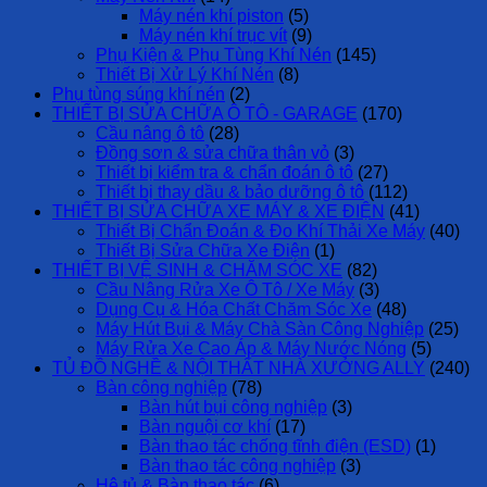
Máy nén khí piston
(5)
Máy nén khí trục vít
(9)
Phụ Kiện & Phụ Tùng Khí Nén
(145)
Thiết Bị Xử Lý Khí Nén
(8)
Phụ tùng súng khí nén
(2)
THIẾT BỊ SỬA CHỮA Ô TÔ - GARAGE
(170)
Cầu nâng ô tô
(28)
Đồng sơn & sửa chữa thân vỏ
(3)
Thiết bị kiểm tra & chẩn đoán ô tô
(27)
Thiết bị thay dầu & bảo dưỡng ô tô
(112)
THIẾT BỊ SỬA CHỮA XE MÁY & XE ĐIỆN
(41)
Thiết Bị Chẩn Đoán & Đo Khí Thải Xe Máy
(40)
Thiết Bị Sửa Chữa Xe Điện
(1)
THIẾT BỊ VỆ SINH & CHĂM SÓC XE
(82)
Cầu Nâng Rửa Xe Ô Tô / Xe Máy
(3)
Dụng Cụ & Hóa Chất Chăm Sóc Xe
(48)
Máy Hút Bụi & Máy Chà Sàn Công Nghiệp
(25)
Máy Rửa Xe Cao Áp & Máy Nước Nóng
(5)
TỦ ĐỒ NGHỀ & NỘI THẤT NHÀ XƯỞNG ALLY
(240)
Bàn công nghiệp
(78)
Bàn hút bụi công nghiệp
(3)
Bàn nguội cơ khí
(17)
Bàn thao tác chống tĩnh điện (ESD)
(1)
Bàn thao tác công nghiệp
(3)
Hệ tủ & Bàn thao tác
(6)