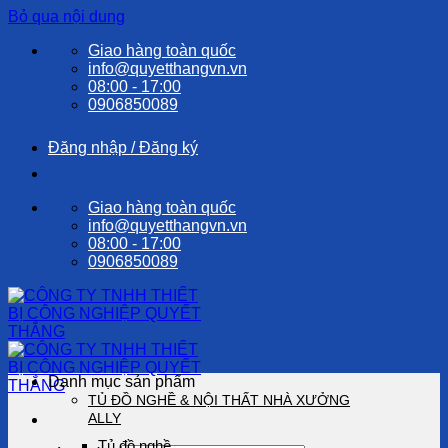
Bỏ qua nội dung
Giao hàng toàn quốc
info@quyetthangvn.vn
08:00 - 17:00
0906850089
Đăng nhập / Đăng ký
Giao hàng toàn quốc
info@quyetthangvn.vn
08:00 - 17:00
0906850089
Danh mục sản phẩm
TỦ ĐỒ NGHỀ & NỘI THẤT NHÀ XƯỞNG
ALLY
Tủ đồ nghề