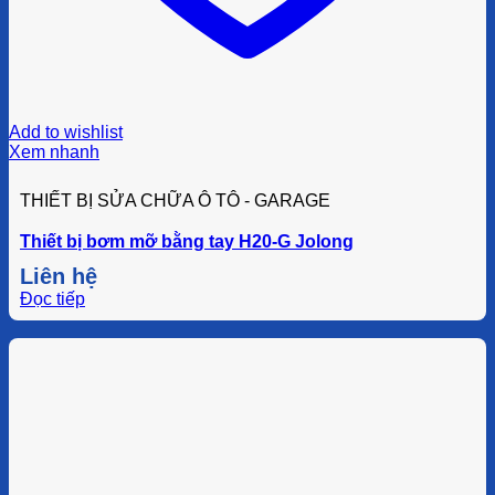
Add to wishlist
Xem nhanh
THIẾT BỊ SỬA CHỮA Ô TÔ - GARAGE
Thiết bị bơm mỡ bằng tay H20-G Jolong
Liên hệ
Đọc tiếp