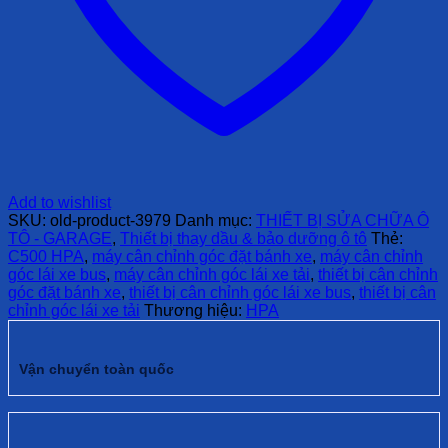
Add to wishlist
SKU:
old-product-3979
Danh mục:
THIẾT BỊ SỬA CHỮA Ô
TÔ - GARAGE
,
Thiết bị thay dầu & bảo dưỡng ô tô
Thẻ:
C500 HPA
,
máy cân chỉnh góc đặt bánh xe
,
máy cân chỉnh
góc lái xe bus
,
máy cân chỉnh góc lái xe tải
,
thiết bị cân chỉnh
góc đặt bánh xe
,
thiết bị cân chỉnh góc lái xe bus
,
thiết bị cân
chỉnh góc lái xe tải
Thương hiệu:
HPA
Vận chuyển toàn quốc