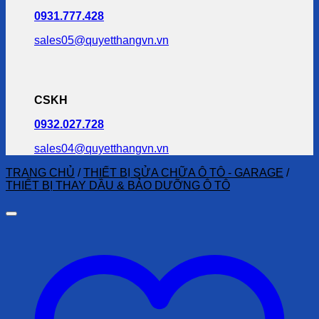
0931.777.428
sales05@quyetthangvn.vn
CSKH
0932.027.728
sales04@quyetthangvn.vn
TRANG CHỦ
/
THIẾT BỊ SỬA CHỮA Ô TÔ - GARAGE
/
THIẾT BỊ THAY DẦU & BẢO DƯỠNG Ô TÔ