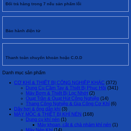
Đổi trả hàng trong 7 nếu sản phẩm lỗi
Bảo hành điện tử
Thanh toàn chuyển khoản hoặc C.O.D
Danh mục sản phẩm
CƠ KHÍ & THIẾT BỊ CÔNG NGHIỆP KHÁC
(372)
Dụng Cụ Cầm Tay & Thiết Bị Phục Hồi
(341)
Máy Bơm & Thiết Bị Lọc Nhớt
(2)
Quạt Trần & Quạt Hút Công Nghiệp
(14)
Thang Công Nghiệp & Gia Công Cơ Khí
(6)
Dây hơi & ống dẫn khí
(3)
MÁY MÓC & THIẾT BỊ KHÍ NÉN
(168)
Dụng cụ khí nén
(1)
Máy khoan, cắt & chà nhám khí nén
(1)
Máy Nén Khí
(14)