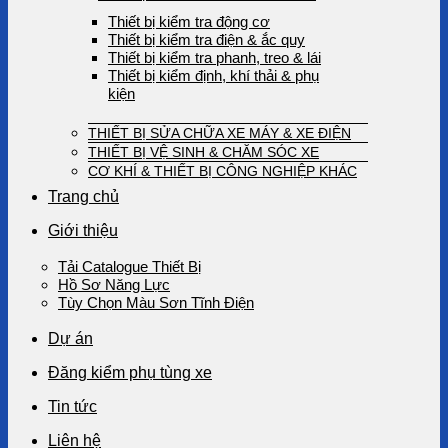
Thiết bị kiểm tra động cơ
Thiết bị kiểm tra điện & ắc quy
Thiết bị kiểm tra phanh, treo & lái
Thiết bị kiểm định, khí thải & phụ
kiện
THIẾT BỊ SỬA CHỮA XE MÁY & XE ĐIỆN
THIẾT BỊ VỆ SINH & CHĂM SÓC XE
CƠ KHÍ & THIẾT BỊ CÔNG NGHIỆP KHÁC
Trang chủ
Giới thiệu
Tải Catalogue Thiết Bị
Hồ Sơ Năng Lực
Tùy Chọn Màu Sơn Tĩnh Điện
Dự án
Đăng kiểm phụ tùng xe
Tin tức
Liên hệ