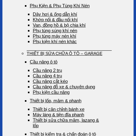
Phụ Kiện & Phụ Tùng Khí Nén
Dây hơi & ống dẫn khí
Khớp nối & đầu nối khí
Van, đồng hồ & bộ chia khí
Phụ tùng súng khí nén
Phụ tùng máy nén khí
Phụ kiện khí nén khác
THIẾT BỊ SỬA CHỮA Ô TÔ – GARAGE
Cầu nâng ô tô
Cầu nâng 2 trụ
Cầu nâng 4 trụ
Cầu nâng cắt kéo
Cầu nâng đỗ xe & chuyên dụng
Phụ kiện cầu nâng
Thiết bị lốp, mâm & phanh
Thiết bị cân chỉnh bánh xe
Máy láng & tiện đĩa phanh
Thiết bị sửa chữa mâm, lazang &
lốp
Thiết bị kiểm tra & chẩn đoán ô tô