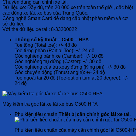
Chuyên dụng cân chỉnh xe tải.
Dữ liệu xe: Đầy đủ, trên 20 000 xe trên toàn thế giới, đặc biệt
các dòng xe tải, xe bus của Trung Quốc.
Công nghệ Smart Card dễ dàng cập nhật phần mềm và cơ
sở dữ liệu
Với thẻ dữ liệu xe tải : 8-33200022
Thông số kỹ thuật –
C500 – HPA.
Toe tổng (Total toe): +/- 48 độ
Toe từng phần (Partial Toe): +/- 24 độ
Góc nghiêng bánh xe (Camber): +/- 10 độ
Góc nghiêng trụ đứng (Caster): +/- 30 độ
Góc nghiêng của trụ xoay đứng (King pin): +/- 30 độ
Góc chuyển động (Thrust angle): +/- 24 độ
Toe ngoài tại 20 độ (Toe-out on turn at 20 degree): +/-
24 độ
Máy kiểm tra góc lái xe tải xe bus C500 HPA
Phụ kiện tiêu chuẩn
Thiết bị cân chỉnh góc lái xe tải.
Phụ kiện tiêu chuẩn của máy cân chỉnh góc lái C500-H