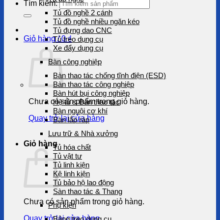
Tìm kiếm:
Tủ đồ nghề 2 cánh
Tủ đồ nghề nhiều ngăn kéo
Tủ đựng dao CNC
Giỏ hàng /
0
₫
Tủ treo dụng cụ
Xe đẩy dụng cụ
Bàn công nghiệp
Bàn thao tác chống tĩnh điện (ESD)
Bàn thao tác công nghiệp
Bàn hút bụi công nghiệp
Chưa có sản phẩm trong giỏ hàng.
Hệ tủ & Bàn thao tác
Bàn nguội cơ khí
Quay trở lại cửa hàng
Bàn lắp ráp
Lưu trữ & Nhà xưởng
Giỏ hàng
Tủ hóa chất
Tủ vật tư
Tủ linh kiện
Kệ linh kiện
Tủ bảo hộ lao động
Sàn thao tác & Thang
Chưa có sản phẩm trong giỏ hàng.
Phụ kiện
Quay trở lại cửa hàng
Bảng treo dụng cụ