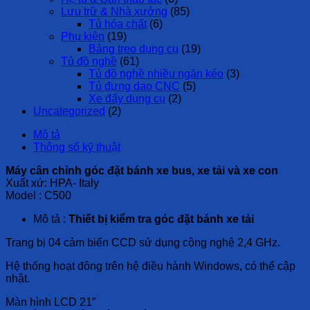
Lưu trữ & Nhà xưởng
(85)
Tủ hóa chất
(6)
Phụ kiện
(19)
Bảng treo dụng cụ
(19)
Tủ đồ nghề
(61)
Tủ đồ nghề nhiều ngăn kéo
(3)
Tủ đựng dao CNC
(5)
Xe đẩy dụng cụ
(2)
Uncategorized
(2)
Mô tả
Thông số kỹ thuật
Máy cân chỉnh góc đặt bánh xe bus, xe tải và xe con
Xuất xứ: HPA- Italy
Model : C500
Mô tả :
Thiết bị kiểm tra góc đặt bánh xe tải
Trang bị 04 cảm biến CCD sử dụng cộng nghệ 2,4 GHz.
Hệ thống hoạt đông trên hệ điều hành Windows, có thể cập
nhật.
Màn hình LCD 21″