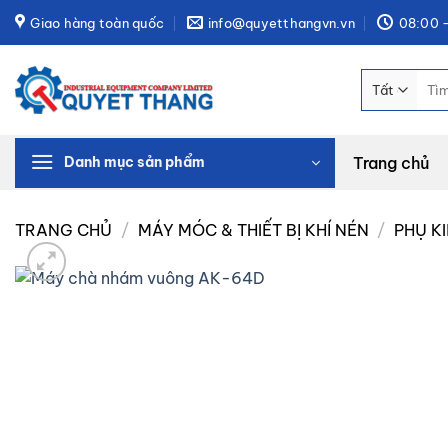
Bỏ
Giao hàng toàn quốc
info@quyetthangvn.vn
08:00 -
qua
nội
Tìm
dung
kiếm
Trang chủ
Danh mục sản phẩm
TRANG CHỦ
/
MÁY MÓC & THIẾT BỊ KHÍ NÉN
/
PHỤ K