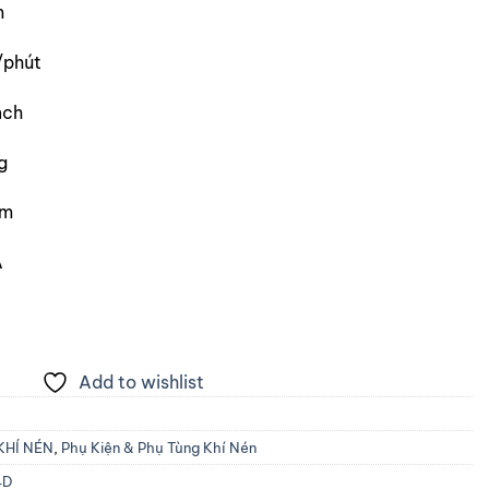
m
phút
nch
g
m
A
Add to wishlist
KHÍ NÉN
,
Phụ Kiện & Phụ Tùng Khí Nén
4D