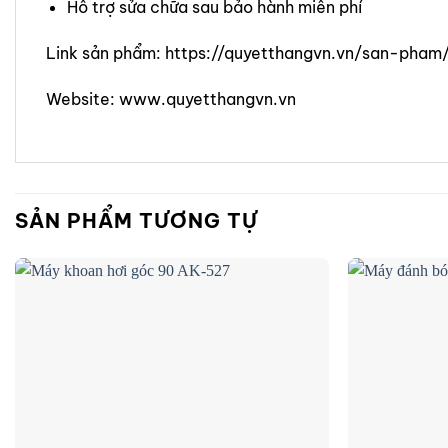
Hỗ trợ sửa chữa sau bảo hành miễn phí
Link sản phẩm: https://quyetthangvn.vn/san-p
Website: www.quyetthangvn.vn
SẢN PHẨM TƯƠNG TỰ
Add to
wishlist