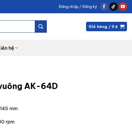
Đăng nhập / Đăng ký
Giỏ hàng /
0
₫
Liên hệ
 vuông AK-64D
x 145 mm
00 rpm