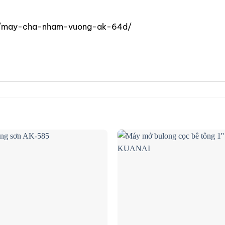
ham/may-cha-nham-vuong-ak-64d/
Add to
wishlist