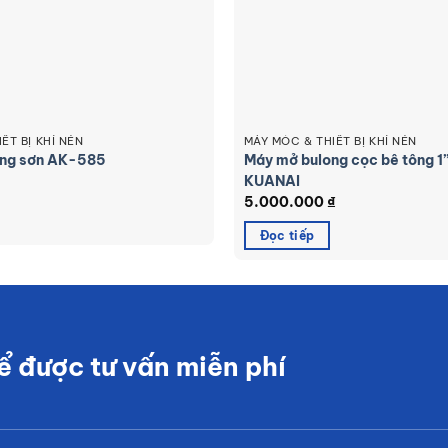
ẾT BỊ KHÍ NÉN
MÁY MÓC & THIẾT BỊ KHÍ NÉN
óng sơn AK-585
Máy mở bulong cọc bê tông 1
KUANAI
5.000.000
₫
Đọc tiếp
ể được tư vấn miễn phí