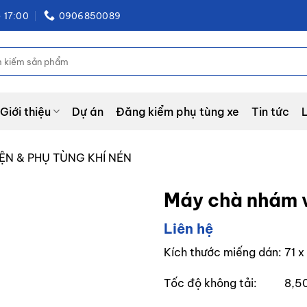
 17:00
0906850089
:
Giới thiệu
Dự án
Đăng kiểm phụ tùng xe
Tin tức
IỆN & PHỤ TÙNG KHÍ NÉN
Máy chà nhám
Liên hệ
Add to
wishlist
Kích thước miếng dán: 71 
Tốc độ không tải: 8,5