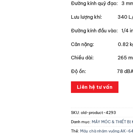
Đường kính quỹ đạo: 3 m
Lưu lượng khí: 340 L/
Đường kính đầu vào: 1/4 i
Cân nặng: 0.82 k
Chiều dài: 265 m
Độ ồn: 78 dB
Liên hệ tư vấn
SKU:
old-product-4293
Danh mục:
MÁY MÓC & THIẾT BỊ 
Thẻ:
Máy chà nhám vuông AK-6