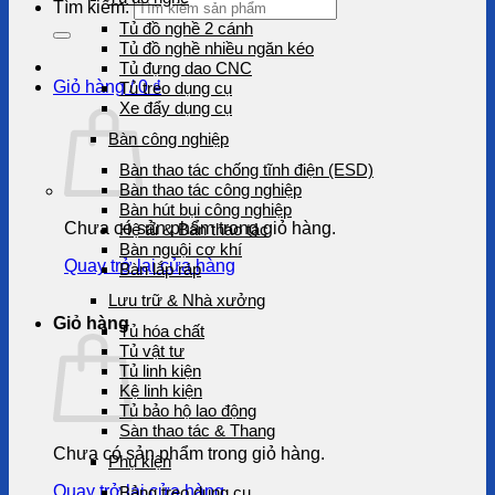
Tìm kiếm:
Tủ đồ nghề 2 cánh
Tủ đồ nghề nhiều ngăn kéo
Tủ đựng dao CNC
Giỏ hàng /
0
₫
Tủ treo dụng cụ
Xe đẩy dụng cụ
Bàn công nghiệp
Bàn thao tác chống tĩnh điện (ESD)
Bàn thao tác công nghiệp
Bàn hút bụi công nghiệp
Chưa có sản phẩm trong giỏ hàng.
Hệ tủ & Bàn thao tác
Bàn nguội cơ khí
Quay trở lại cửa hàng
Bàn lắp ráp
Lưu trữ & Nhà xưởng
Giỏ hàng
Tủ hóa chất
Tủ vật tư
Tủ linh kiện
Kệ linh kiện
Tủ bảo hộ lao động
Sàn thao tác & Thang
Chưa có sản phẩm trong giỏ hàng.
Phụ kiện
Quay trở lại cửa hàng
Bảng treo dụng cụ