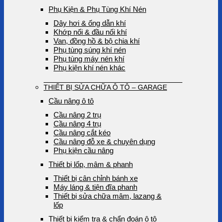
Phụ Kiện & Phụ Tùng Khí Nén
Dây hơi & ống dẫn khí
Khớp nối & đầu nối khí
Van, đồng hồ & bộ chia khí
Phụ tùng súng khí nén
Phụ tùng máy nén khí
Phụ kiện khí nén khác
THIẾT BỊ SỬA CHỮA Ô TÔ – GARAGE
Cầu nâng ô tô
Cầu nâng 2 trụ
Cầu nâng 4 trụ
Cầu nâng cắt kéo
Cầu nâng đỗ xe & chuyên dụng
Phụ kiện cầu nâng
Thiết bị lốp, mâm & phanh
Thiết bị cân chỉnh bánh xe
Máy láng & tiện đĩa phanh
Thiết bị sửa chữa mâm, lazang &
lốp
Thiết bị kiểm tra & chẩn đoán ô tô