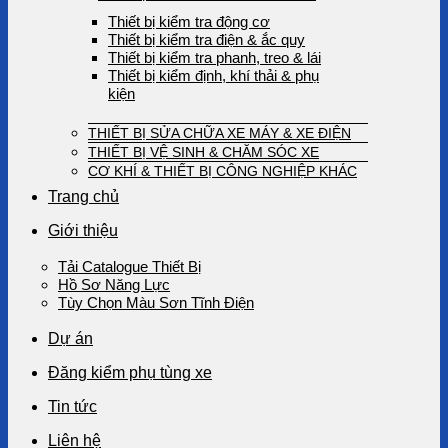
Thiết bị kiểm tra động cơ
Thiết bị kiểm tra điện & ắc quy
Thiết bị kiểm tra phanh, treo & lái
Thiết bị kiểm định, khí thải & phụ
kiện
THIẾT BỊ SỬA CHỮA XE MÁY & XE ĐIỆN
THIẾT BỊ VỆ SINH & CHĂM SÓC XE
CƠ KHÍ & THIẾT BỊ CÔNG NGHIỆP KHÁC
Trang chủ
Giới thiệu
Tải Catalogue Thiết Bị
Hồ Sơ Năng Lực
Tùy Chọn Màu Sơn Tĩnh Điện
Dự án
Đăng kiểm phụ tùng xe
Tin tức
Liên hệ