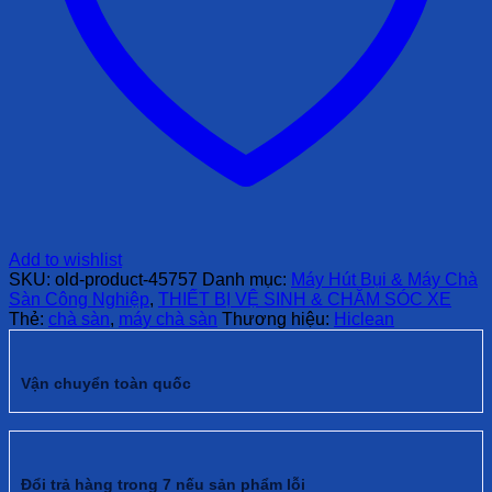
Add to wishlist
SKU:
old-product-45757
Danh mục:
Máy Hút Bụi & Máy Chà
Sàn Công Nghiệp
,
THIẾT BỊ VỆ SINH & CHĂM SÓC XE
Thẻ:
chà sàn
,
máy chà sàn
Thương hiệu:
Hiclean
Vận chuyển toàn quốc
Đổi trả hàng trong 7 nếu sản phẩm lỗi