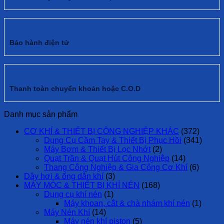
Bảo hành điện tử
Thanh toàn chuyển khoản hoặc C.O.D
Danh mục sản phẩm
CƠ KHÍ & THIẾT BỊ CÔNG NGHIỆP KHÁC
(372)
Dụng Cụ Cầm Tay & Thiết Bị Phục Hồi
(341)
Máy Bơm & Thiết Bị Lọc Nhớt
(2)
Quạt Trần & Quạt Hút Công Nghiệp
(14)
Thang Công Nghiệp & Gia Công Cơ Khí
(6)
Dây hơi & ống dẫn khí
(3)
MÁY MÓC & THIẾT BỊ KHÍ NÉN
(168)
Dụng cụ khí nén
(1)
Máy khoan, cắt & chà nhám khí nén
(1)
Máy Nén Khí
(14)
Máy nén khí piston
(5)