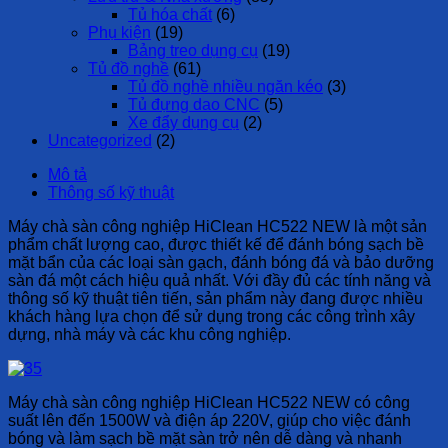
Tủ hóa chất
(6)
Phụ kiện
(19)
Bảng treo dụng cụ
(19)
Tủ đồ nghề
(61)
Tủ đồ nghề nhiều ngăn kéo
(3)
Tủ đựng dao CNC
(5)
Xe đẩy dụng cụ
(2)
Uncategorized
(2)
Mô tả
Thông số kỹ thuật
Máy chà sàn công nghiệp HiClean HC522 NEW là một sản
phẩm chất lượng cao, được thiết kế để đánh bóng sạch bề
mặt bẩn của các loại sàn gạch, đánh bóng đá và bảo dưỡng
sàn đá một cách hiệu quả nhất. Với đầy đủ các tính năng và
thông số kỹ thuật tiên tiến, sản phẩm này đang được nhiều
khách hàng lựa chọn để sử dụng trong các công trình xây
dựng, nhà máy và các khu công nghiệp.
Máy chà sàn công nghiệp HiClean HC522 NEW có công
suất lên đến 1500W và điện áp 220V, giúp cho việc đánh
bóng và làm sạch bề mặt sàn trở nên dễ dàng và nhanh