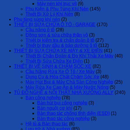
Máy nén khí trục vít
(9)
Phụ Kiện & Phụ Tùng Khí Nén
(145)
Thiết Bị Xử Lý Khí Nén
(8)
Phụ tùng súng khí nén
(2)
THIẾT BỊ SỬA CHỮA Ô TÔ - GARAGE
(170)
Cầu nâng ô tô
(28)
Đồng sơn & sửa chữa thân vỏ
(3)
Thiết bị kiểm tra & chẩn đoán ô tô
(27)
Thiết bị thay dầu & bảo dưỡng ô tô
(112)
THIẾT BỊ SỬA CHỮA XE MÁY & XE ĐIỆN
(41)
Thiết Bị Chẩn Đoán & Đo Khí Thải Xe Máy
(40)
Thiết Bị Sửa Chữa Xe Điện
(1)
THIẾT BỊ VỆ SINH & CHĂM SÓC XE
(82)
Cầu Nâng Rửa Xe Ô Tô / Xe Máy
(3)
Dụng Cụ & Hóa Chất Chăm Sóc Xe
(48)
Máy Hút Bụi & Máy Chà Sàn Công Nghiệp
(25)
Máy Rửa Xe Cao Áp & Máy Nước Nóng
(5)
TỦ ĐỒ NGHỀ & NỘI THẤT NHÀ XƯỞNG ALLY
(240)
Bàn công nghiệp
(78)
Bàn hút bụi công nghiệp
(3)
Bàn nguội cơ khí
(17)
Bàn thao tác chống tĩnh điện (ESD)
(1)
Bàn thao tác công nghiệp
(3)
Hệ tủ & Bàn thao tác
(6)
Lưu trữ & Nhà xưởng
(85)