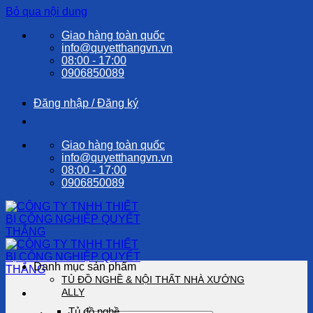
Bỏ qua nội dung
Giao hàng toàn quốc
info@quyetthangvn.vn
08:00 - 17:00
0906850089
Đăng nhập / Đăng ký
Giao hàng toàn quốc
info@quyetthangvn.vn
08:00 - 17:00
0906850089
Danh mục sản phẩm
TỦ ĐỒ NGHỀ & NỘI THẤT NHÀ XƯỞNG
ALLY
Tủ đồ nghề