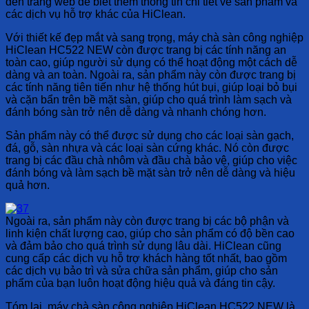
đến trang web để biết thêm thông tin chi tiết về sản phẩm và
các dịch vụ hỗ trợ khác của HiClean.
Với thiết kế đẹp mắt và sang trọng, máy chà sàn công nghiệp
HiClean HC522 NEW còn được trang bị các tính năng an
toàn cao, giúp người sử dụng có thể hoạt động một cách dễ
dàng và an toàn. Ngoài ra, sản phẩm này còn được trang bị
các tính năng tiên tiến như hệ thống hút bụi, giúp loại bỏ bụi
và cặn bẩn trên bề mặt sàn, giúp cho quá trình làm sạch và
đánh bóng sàn trở nên dễ dàng và nhanh chóng hơn.
Sản phẩm này có thể được sử dụng cho các loại sàn gạch,
đá, gỗ, sàn nhựa và các loại sàn cứng khác. Nó còn được
trang bị các đầu chà nhôm và đầu chà bảo vệ, giúp cho việc
đánh bóng và làm sạch bề mặt sàn trở nên dễ dàng và hiệu
quả hơn.
Ngoài ra, sản phẩm này còn được trang bị các bộ phận và
linh kiện chất lượng cao, giúp cho sản phẩm có độ bền cao
và đảm bảo cho quá trình sử dụng lâu dài. HiClean cũng
cung cấp các dịch vụ hỗ trợ khách hàng tốt nhất, bao gồm
các dịch vụ bảo trì và sửa chữa sản phẩm, giúp cho sản
phẩm của bạn luôn hoạt động hiệu quả và đáng tin cậy.
Tóm lại, máy chà sàn công nghiệp HiClean HC522 NEW là