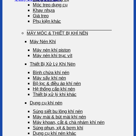
Móc treo dụng cụ
Khay nhựa
Giá treo
Phụ kiện khác
MÁY MÓC & THIẾT BỊ KHÍ NÉN
Máy Nén Khí
Máy nén khí piston
Máy nén khí trục vít
Thiết Bị Xử Lý Khí Nén
Bình chứa khí nén
Máy sấy khí nén
Bộ lọc & điều áp khí nén
Hệ thống cấp khí nén
Thiết bị xử lý khí khác
Dụng cụ khí nén
Súng siết bu lông khí nén
Máy mài & bút mài khí nén
Máy khoan, cắt & chà nhám khí nén
Súng phun, xịt & bơm khí
Dụng cụ khí nén khác