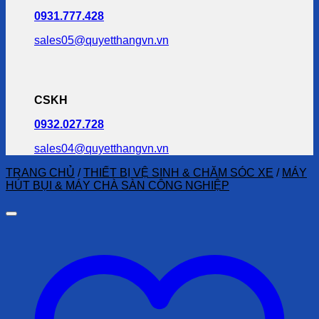
0931.777.428
sales05@quyetthangvn.vn
CSKH
0932.027.728
sales04@quyetthangvn.vn
TRANG CHỦ
/
THIẾT BỊ VỆ SINH & CHĂM SÓC XE
/
MÁY
HÚT BỤI & MÁY CHÀ SÀN CÔNG NGHIỆP