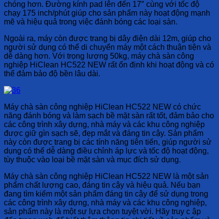
chóng hơn. Đường kính pad lên đến 17″ cùng với tốc độ
chạy 175 inch/phút giúp cho sản phẩm này hoạt động mạnh
mẽ và hiệu quả trong việc đánh bóng các loại sàn.
Ngoài ra, máy còn được trang bị dây điện dài 12m, giúp cho
người sử dụng có thể di chuyển máy một cách thuận tiện và
dễ dàng hơn. Với trọng lượng 50kg, máy chà sàn công
nghiệp HiClean HC522 NEW rất ổn định khi hoạt động và có
thể đảm bảo độ bền lâu dài.
Máy chà sàn công nghiệp HiClean HC522 NEW có chức
năng đánh bóng và làm sạch bề mặt sàn rất tốt, đảm bảo cho
các công trình xây dựng, nhà máy và các khu công nghiệp
được giữ gìn sạch sẽ, đẹp mắt và đáng tin cậy. Sản phẩm
này còn được trang bị các tính năng tiên tiến, giúp người sử
dụng có thể dễ dàng điều chỉnh áp lực và tốc độ hoạt động,
tùy thuộc vào loại bề mặt sàn và mục đích sử dụng.
Máy chà sàn công nghiệp HiClean HC522 NEW là một sản
phẩm chất lượng cao, đáng tin cậy và hiệu quả. Nếu bạn
đang tìm kiếm một sản phẩm đáng tin cậy để sử dụng trong
các công trình xây dựng, nhà máy và các khu công nghiệp,
sản phẩm này là một sự lựa chọn tuyệt vời. Hãy truy c ập