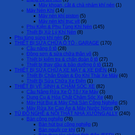
Máy khoan, cắt & chà nhám khí nén
(1)
Máy Nén Khí
(14)
Máy nén khí piston
(5)
Máy nén khí trục vít
(9)
Phụ Kiện & Phụ Tùng Khí Nén
(145)
Thiết Bị Xử Lý Khí Nén
(8)
Phụ tùng súng khí nén
(2)
THIẾT BỊ SỬA CHỮA Ô TÔ - GARAGE
(170)
Cầu nâng ô tô
(28)
Đồng sơn & sửa chữa thân vỏ
(3)
Thiết bị kiểm tra & chẩn đoán ô tô
(27)
Thiết bị thay dầu & bảo dưỡng ô tô
(112)
THIẾT BỊ SỬA CHỮA XE MÁY & XE ĐIỆN
(41)
Thiết Bị Chẩn Đoán & Đo Khí Thải Xe Máy
(40)
Thiết Bị Sửa Chữa Xe Điện
(1)
THIẾT BỊ VỆ SINH & CHĂM SÓC XE
(82)
Cầu Nâng Rửa Xe Ô Tô / Xe Máy
(3)
Dụng Cụ & Hóa Chất Chăm Sóc Xe
(48)
Máy Hút Bụi & Máy Chà Sàn Công Nghiệp
(25)
Máy Rửa Xe Cao Áp & Máy Nước Nóng
(5)
TỦ ĐỒ NGHỀ & NỘI THẤT NHÀ XƯỞNG ALLY
(240)
Bàn công nghiệp
(78)
Bàn hút bụi công nghiệp
(3)
Bàn nguội cơ khí
(17)