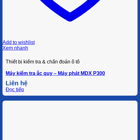
Add to wishlist
Xem nhanh
Thiết bị kiểm tra & chẩn đoán ô tô
Máy kiểm tra ắc quy – Máy phát MDX P300
Liên hệ
Đọc tiếp