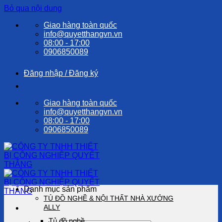
Bỏ qua nội dung
Giao hàng toàn quốc
info@quyetthangvn.vn
08:00 - 17:00
0906850089
Đăng nhập / Đăng ký
Giao hàng toàn quốc
info@quyetthangvn.vn
08:00 - 17:00
0906850089
Danh mục sản phẩm
TỦ ĐỒ NGHỀ & NỘI THẤT NHÀ XƯỞNG
ALLY
Tủ đồ nghề