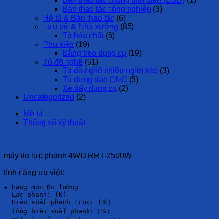
Bàn thao tác chống tĩnh điện (ESD)
(1)
Bàn thao tác công nghiệp
(3)
Hệ tủ & Bàn thao tác
(6)
Lưu trữ & Nhà xưởng
(85)
Tủ hóa chất
(6)
Phụ kiện
(19)
Bảng treo dụng cụ
(19)
Tủ đồ nghề
(61)
Tủ đồ nghề nhiều ngăn kéo
(3)
Tủ đựng dao CNC
(5)
Xe đẩy dụng cụ
(2)
Uncategorized
(2)
Mô tả
Thông số kỹ thuật
máy đo lực phanh 4WD RRT-2500W
tính năng ưu việt:
★ Hạng mục Đo lường

  Lực phanh: (N)

  Hiệu suất phanh trục: (％）

  Tổng hiệu suất phanh:（％）
