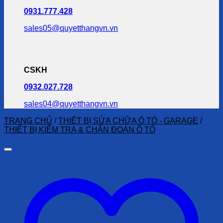
0931.777.428
sales05@quyetthangvn.vn
CSKH
0932.027.728
sales04@quyetthangvn.vn
TRANG CHỦ
/
THIẾT BỊ SỬA CHỮA Ô TÔ - GARAGE
/
THIẾT BỊ KIỂM TRA & CHẨN ĐOÁN Ô TÔ