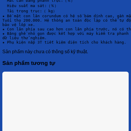
  Mất cân bằng phanh trục:（％）

  Hiệu suất ma sát:（％）

  Tải trọng trục:（ kg）

★ Bề mặt con lăn corundum có hệ số bám dính cao, gần mặ
Tuổi thọ 200.000. Hệ thống an toàn độc lập có thể tự độ
bảo vệ lốp xe.

★ Con lăn phía sau cao hơn con lăn phía trước, nó có th
★ Băng ghế nhỏ gọn được kết hợp với máy kiểm tra phanh 
dữ liệu thử nghiệm.

★ Phụ kiện nắp 3T tiết kiệm diện tích cho khách hàng.
Sản phẩm này chưa có thông số kỹ thuật.
Sản phẩm tương tự