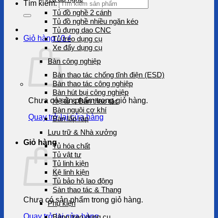
Tìm kiếm:
Tủ đồ nghề 2 cánh
Tủ đồ nghề nhiều ngăn kéo
Tủ đựng dao CNC
Giỏ hàng /
0
₫
Tủ treo dụng cụ
Xe đẩy dụng cụ
Bàn công nghiệp
Bàn thao tác chống tĩnh điện (ESD)
Bàn thao tác công nghiệp
Bàn hút bụi công nghiệp
Chưa có sản phẩm trong giỏ hàng.
Hệ tủ & Bàn thao tác
Bàn nguội cơ khí
Quay trở lại cửa hàng
Bàn lắp ráp
Lưu trữ & Nhà xưởng
Giỏ hàng
Tủ hóa chất
Tủ vật tư
Tủ linh kiện
Kệ linh kiện
Tủ bảo hộ lao động
Sàn thao tác & Thang
Chưa có sản phẩm trong giỏ hàng.
Phụ kiện
Quay trở lại cửa hàng
Bảng treo dụng cụ