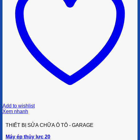
Add to wishlist
Xem nhanh
THIẾT BỊ SỬA CHỮA Ô TÔ - GARAGE
Máy ép thủy lực 20