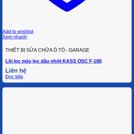
Add to wishlist
Xem nhanh
THIẾT BỊ SỬA CHỮA Ô TÔ - GARAGE
Lõi lọc máy lọc dầu nhớt KASS OSC F-180
Liên hệ
Đọc tiếp