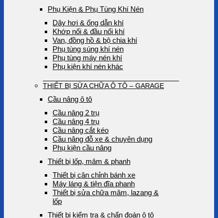
Phụ Kiện & Phụ Tùng Khí Nén
Dây hơi & ống dẫn khí
Khớp nối & đầu nối khí
Van, đồng hồ & bộ chia khí
Phụ tùng súng khí nén
Phụ tùng máy nén khí
Phụ kiện khí nén khác
THIẾT BỊ SỬA CHỮA Ô TÔ – GARAGE
Cầu nâng ô tô
Cầu nâng 2 trụ
Cầu nâng 4 trụ
Cầu nâng cắt kéo
Cầu nâng đỗ xe & chuyên dụng
Phụ kiện cầu nâng
Thiết bị lốp, mâm & phanh
Thiết bị cân chỉnh bánh xe
Máy láng & tiện đĩa phanh
Thiết bị sửa chữa mâm, lazang &
lốp
Thiết bị kiểm tra & chẩn đoán ô tô