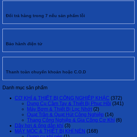
Đổi trả hàng trong 7 nếu sản phẩm lỗi
Bảo hành điện tử
Thanh toàn chuyển khoản hoặc C.O.D
Danh mục sản phẩm
CƠ KHÍ & THIẾT BỊ CÔNG NGHIỆP KHÁC
(372)
Dụng Cụ Cầm Tay & Thiết Bị Phục Hồi
(341)
Máy Bơm & Thiết Bị Lọc Nhớt
(2)
Quạt Trần & Quạt Hút Công Nghiệp
(14)
Thang Công Nghiệp & Gia Công Cơ Khí
(6)
Dây hơi & ống dẫn khí
(3)
MÁY MÓC & THIẾT BỊ KHÍ NÉN
(168)
Dụng cụ khí nén
(1)