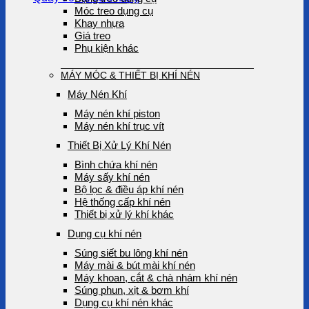
Móc treo dụng cụ
Khay nhựa
Giá treo
Phụ kiện khác
MÁY MÓC & THIẾT BỊ KHÍ NÉN
Máy Nén Khí
Máy nén khí piston
Máy nén khí trục vít
Thiết Bị Xử Lý Khí Nén
Bình chứa khí nén
Máy sấy khí nén
Bộ lọc & điều áp khí nén
Hệ thống cấp khí nén
Thiết bị xử lý khí khác
Dụng cụ khí nén
Súng siết bu lông khí nén
Máy mài & bút mài khí nén
Máy khoan, cắt & chà nhám khí nén
Súng phun, xịt & bơm khí
Dụng cụ khí nén khác