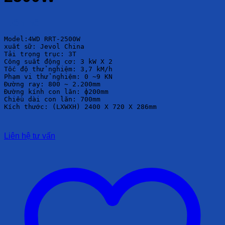
Liên hệ
Model:4WD RRT-2500W

xuất sữ: Jevol China

Tải trọng trục: 3T

Công suất động cơ: 3 kW X 2

Tốc độ thử nghiệm: 3,7 kM/h

Phạm vi thử nghiệm: 0 ~9 KN

Đường ray: 800 ~ 2.200mm

Đường kính con lăn: ф200mm

Chiều dài con lăn: 700mm

Kích thước: (LXWXH) 2400 X 720 X 286mm
Liên hệ tư vấn