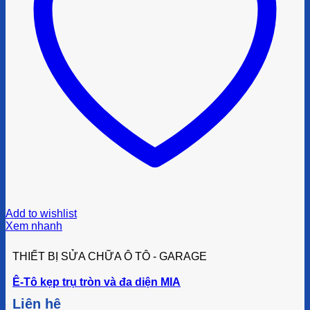
Add to wishlist
Xem nhanh
THIẾT BỊ SỬA CHỮA Ô TÔ - GARAGE
Ê-Tô kẹp trụ tròn và đa diện MIA
Liên hệ