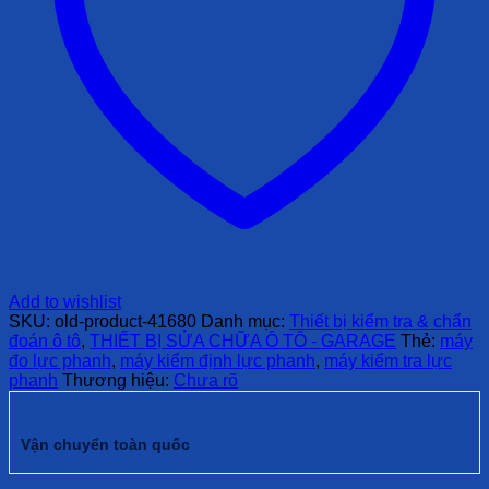
Add to wishlist
SKU:
old-product-41680
Danh mục:
Thiết bị kiểm tra & chẩn
đoán ô tô
,
THIẾT BỊ SỬA CHỮA Ô TÔ - GARAGE
Thẻ:
máy
đo lực phanh
,
máy kiểm định lực phanh
,
máy kiểm tra lực
phanh
Thương hiệu:
Chưa rõ
Vận chuyển toàn quốc