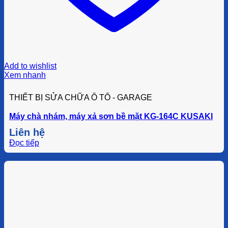
Add to wishlist
Xem nhanh
THIẾT BỊ SỬA CHỮA Ô TÔ - GARAGE
Máy chà nhám, máy xả sơn bề mặt KG-164C KUSAKI
Liên hệ
Đọc tiếp