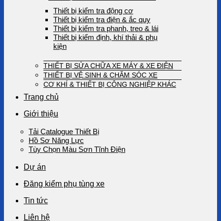
Thiết bị kiểm tra động cơ
Thiết bị kiểm tra điện & ắc quy
Thiết bị kiểm tra phanh, treo & lái
Thiết bị kiểm định, khí thải & phụ
kiện
THIẾT BỊ SỬA CHỮA XE MÁY & XE ĐIỆN
THIẾT BỊ VỆ SINH & CHĂM SÓC XE
CƠ KHÍ & THIẾT BỊ CÔNG NGHIỆP KHÁC
Trang chủ
Giới thiệu
Tải Catalogue Thiết Bị
Hồ Sơ Năng Lực
Tùy Chọn Màu Sơn Tĩnh Điện
Dự án
Đăng kiểm phụ tùng xe
Tin tức
Liên hệ