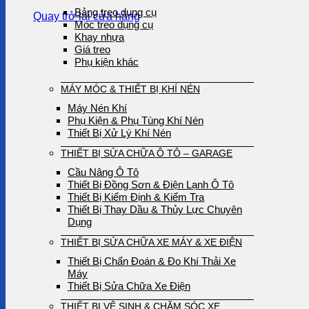
Bảng treo dụng cụ
Quay trở lại cửa hàng
Móc treo dụng cụ
Khay nhựa
Giá treo
Phụ kiện khác
MÁY MÓC & THIẾT BỊ KHÍ NÉN
Máy Nén Khí
Phụ Kiện & Phụ Tùng Khí Nén
Thiết Bị Xử Lý Khí Nén
THIẾT BỊ SỬA CHỮA Ô TÔ – GARAGE
Cầu Nâng Ô Tô
Thiết Bị Đồng Sơn & Điện Lạnh Ô Tô
Thiết Bị Kiểm Định & Kiểm Tra
Thiết Bị Thay Dầu & Thủy Lực Chuyên
Dụng
THIẾT BỊ SỬA CHỮA XE MÁY & XE ĐIỆN
Thiết Bị Chẩn Đoán & Đo Khí Thải Xe
Máy
Thiết Bị Sửa Chữa Xe Điện
THIẾT BỊ VỆ SINH & CHĂM SÓC XE