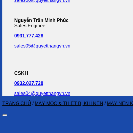
sales06@quyetthangvn.vn
Nguyễn Trần Minh Phúc
Sales Engineer
0931.777.428
sales05@quyetthangvn.vn
CSKH
0932.027.728
sales04@quyetthangvn.vn
TRANG CHỦ
/
MÁY MÓC & THIẾT BỊ KHÍ NÉN
/
MÁY NÉN K