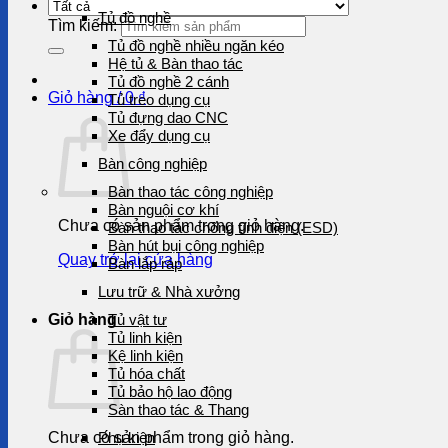
Tủ đồ nghề
Tìm kiếm:
Tủ đồ nghề nhiều ngăn kéo
Hệ tủ & Bàn thao tác
Tủ đồ nghề 2 cánh
Giỏ hàng /
0
₫
Tủ treo dụng cụ
Tủ đựng dao CNC
Xe đẩy dụng cụ
Bàn công nghiệp
Bàn thao tác công nghiệp
Bàn nguội cơ khí
Chưa có sản phẩm trong giỏ hàng.
Bàn thao tác chống tĩnh điện (ESD)
Bàn hút bụi công nghiệp
Quay trở lại cửa hàng
Bàn lắp ráp
Lưu trữ & Nhà xưởng
Giỏ hàng
Tủ vật tư
Tủ linh kiện
Kệ linh kiện
Tủ hóa chất
Tủ bảo hộ lao động
Sàn thao tác & Thang
Chưa có sản phẩm trong giỏ hàng.
Phụ kiện