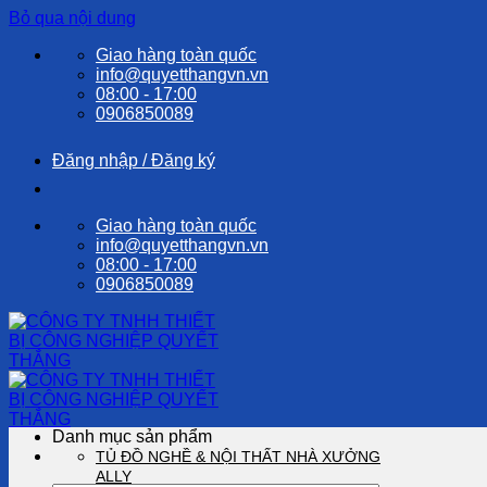
Bỏ qua nội dung
Giao hàng toàn quốc
info@quyetthangvn.vn
08:00 - 17:00
0906850089
Đăng nhập / Đăng ký
Giao hàng toàn quốc
info@quyetthangvn.vn
08:00 - 17:00
0906850089
Danh mục sản phẩm
TỦ ĐỒ NGHỀ & NỘI THẤT NHÀ XƯỞNG
ALLY