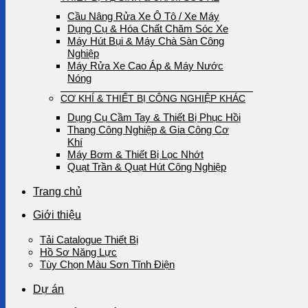
Cầu Nâng Rửa Xe Ô Tô / Xe Máy
Dụng Cụ & Hóa Chất Chăm Sóc Xe
Máy Hút Bụi & Máy Chà Sàn Công
Nghiệp
Máy Rửa Xe Cao Áp & Máy Nước
Nóng
CƠ KHÍ & THIẾT BỊ CÔNG NGHIỆP KHÁC
Dụng Cụ Cầm Tay & Thiết Bị Phục Hồi
Thang Công Nghiệp & Gia Công Cơ
Khí
Máy Bơm & Thiết Bị Lọc Nhớt
Quạt Trần & Quạt Hút Công Nghiệp
Trang chủ
Giới thiệu
Tải Catalogue Thiết Bị
Hồ Sơ Năng Lực
Tùy Chọn Màu Sơn Tĩnh Điện
Dự án