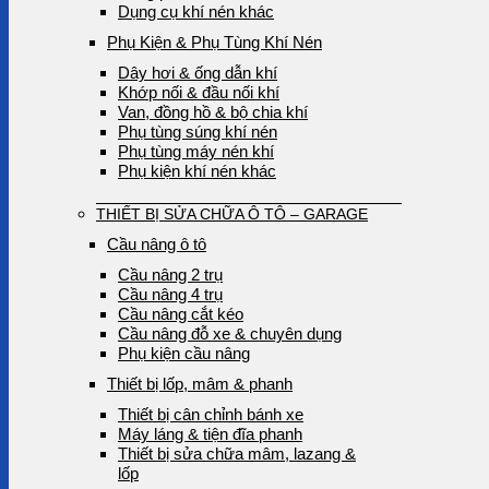
Dụng cụ khí nén khác
Phụ Kiện & Phụ Tùng Khí Nén
Dây hơi & ống dẫn khí
Khớp nối & đầu nối khí
Van, đồng hồ & bộ chia khí
Phụ tùng súng khí nén
Phụ tùng máy nén khí
Phụ kiện khí nén khác
THIẾT BỊ SỬA CHỮA Ô TÔ – GARAGE
Cầu nâng ô tô
Cầu nâng 2 trụ
Cầu nâng 4 trụ
Cầu nâng cắt kéo
Cầu nâng đỗ xe & chuyên dụng
Phụ kiện cầu nâng
Thiết bị lốp, mâm & phanh
Thiết bị cân chỉnh bánh xe
Máy láng & tiện đĩa phanh
Thiết bị sửa chữa mâm, lazang &
lốp