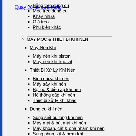
Bảng treo dụng cụ
Quay trở lại cửa hàng
Móc treo dụng cụ
Khay nhựa
Giá treo
Phụ kiện khác
MÁY MÓC & THIẾT BỊ KHÍ NÉN
Máy Nén Khí
Máy nén khí piston
Máy nén khí trục vít
Thiết Bị Xử Lý Khí Nén
Bình chứa khí nén
Máy sấy khí nén
Bộ lọc & điều áp khí nén
Hệ thống cấp khí nén
Thiết bị xử lý khí khác
Dụng cụ khí nén
Súng siết bu lông khí nén
Máy mài & bút mài khí nén
Máy khoan, cắt & chà nhám khí nén
Súng phun, xịt & bơm khí