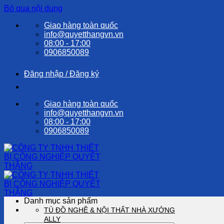
Bỏ qua nội dung
Giao hàng toàn quốc
info@quyetthangvn.vn
08:00 - 17:00
0906850089
Đăng nhập / Đăng ký
Giao hàng toàn quốc
info@quyetthangvn.vn
08:00 - 17:00
0906850089
Danh mục sản phẩm
TỦ ĐỒ NGHỀ & NỘI THẤT NHÀ XƯỞNG
ALLY