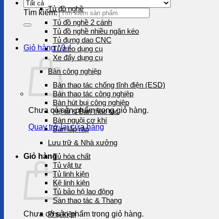
Tủ đồ nghề
Tìm kiếm:
Tủ đồ nghề 2 cánh
Tủ đồ nghề nhiều ngăn kéo
Tủ đựng dao CNC
Giỏ hàng /
0
₫
Tủ treo dụng cụ
Xe đẩy dụng cụ
Bàn công nghiệp
Bàn thao tác chống tĩnh điện (ESD)
Bàn thao tác công nghiệp
Bàn hút bụi công nghiệp
Chưa có sản phẩm trong giỏ hàng.
Hệ tủ & Bàn thao tác
Bàn nguội cơ khí
Quay trở lại cửa hàng
Bàn lắp ráp
Lưu trữ & Nhà xưởng
Giỏ hàng
Tủ hóa chất
Tủ vật tư
Tủ linh kiện
Kệ linh kiện
Tủ bảo hộ lao động
Sàn thao tác & Thang
Chưa có sản phẩm trong giỏ hàng.
Phụ kiện