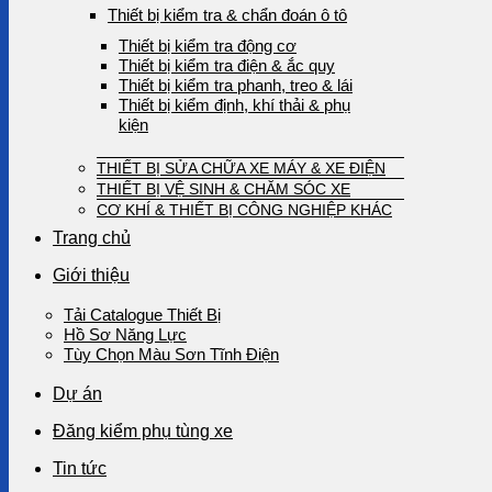
Thiết bị kiểm tra & chẩn đoán ô tô
Thiết bị kiểm tra động cơ
Thiết bị kiểm tra điện & ắc quy
Thiết bị kiểm tra phanh, treo & lái
Thiết bị kiểm định, khí thải & phụ
kiện
THIẾT BỊ SỬA CHỮA XE MÁY & XE ĐIỆN
THIẾT BỊ VỆ SINH & CHĂM SÓC XE
CƠ KHÍ & THIẾT BỊ CÔNG NGHIỆP KHÁC
Trang chủ
Giới thiệu
Tải Catalogue Thiết Bị
Hồ Sơ Năng Lực
Tùy Chọn Màu Sơn Tĩnh Điện
Dự án
Đăng kiểm phụ tùng xe
Tin tức