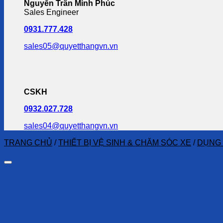
Nguyễn Trần Minh Phúc
Sales Engineer
0931.777.428
sales05@quyetthangvn.vn
CSKH
0932.027.728
sales04@quyetthangvn.vn
TRANG CHỦ
/
THIẾT BỊ VỆ SINH & CHĂM SÓC XE
/
DỤNG 