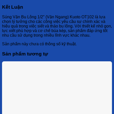
Kết Luận
Súng Vặn Bu Lông 1/2″ (Vặn Ngang) Kuoto OT102 là lựa
chọn lý tưởng cho các công việc yêu cầu sự chính xác và
hiệu quả trong việc siết và tháo bu lông.
Với thiết kế nhỏ gọn,
lực xiết phù hợp và cơ chế búa kép, sản phẩm đáp ứng tốt
nhu cầu sử dụng trong nhiều lĩnh vực khác nhau.
Sản phẩm này chưa có thông số kỹ thuật.
Sản phẩm tương tự