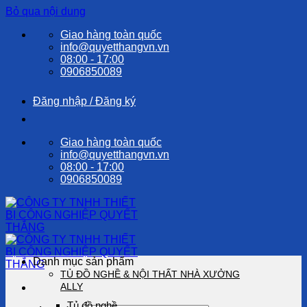
Bỏ qua nội dung
Giao hàng toàn quốc
info@quyetthangvn.vn
08:00 - 17:00
0906850089
Đăng nhập / Đăng ký
Giao hàng toàn quốc
info@quyetthangvn.vn
08:00 - 17:00
0906850089
Danh mục sản phẩm
TỦ ĐỒ NGHỀ & NỘI THẤT NHÀ XƯỞNG
ALLY
Tủ đồ nghề