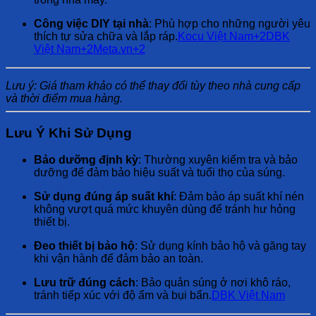
Công việc DIY tại nhà
:
Phù hợp cho những người yêu
thích tự sửa chữa và lắp ráp.
Kocu Việt Nam
+2
DBK
Việt Nam
+2
Meta.vn
+2
Lưu ý:
Giá tham khảo có thể thay đổi tùy theo nhà cung cấp
và thời điểm mua hàng.
Lưu Ý Khi Sử Dụng
Bảo dưỡng định kỳ
:
Thường xuyên kiểm tra và bảo
dưỡng để đảm bảo hiệu suất và tuổi thọ của súng.
Sử dụng đúng áp suất khí
:
Đảm bảo áp suất khí nén
không vượt quá mức khuyên dùng để tránh hư hỏng
thiết bị.
Đeo thiết bị bảo hộ
:
Sử dụng kính bảo hộ và găng tay
khi vận hành để đảm bảo an toàn.
Lưu trữ đúng cách
:
Bảo quản súng ở nơi khô ráo,
tránh tiếp xúc với độ ẩm và bụi bẩn.
DBK Việt Nam