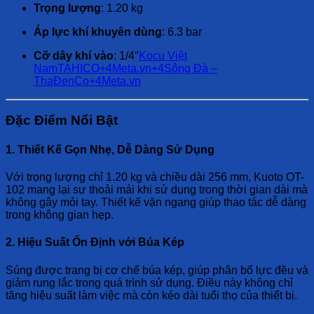
Trọng lượng
:
1.20 kg
Áp lực khí khuyên dùng
:
6.3 bar
Cỡ dây khí vào
: 1/4″
Kocu Việt
Nam
TAHICO
+4
Meta.vn
+4
Sông Đà –
ThaĐenCo
+4
Meta.vn
Đặc Điểm Nổi Bật
1. Thiết Kế Gọn Nhẹ, Dễ Dàng Sử Dụng
Với trọng lượng chỉ 1.20 kg và chiều dài 256 mm, Kuoto OT-
102 mang lại sự thoải mái khi sử dụng trong thời gian dài mà
không gây mỏi tay.
Thiết kế vặn ngang giúp thao tác dễ dàng
trong không gian hẹp.
2. Hiệu Suất Ổn Định với Búa Kép
Súng được trang bị cơ chế búa kép, giúp phân bổ lực đều và
giảm rung lắc trong quá trình sử dụng.
Điều này không chỉ
tăng hiệu suất làm việc mà còn kéo dài tuổi thọ của thiết bị.