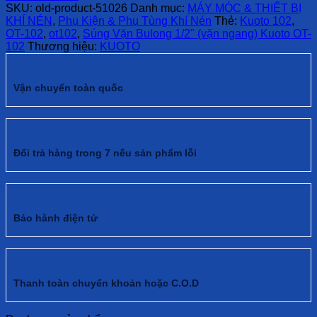
SKU:
old-product-51026
Danh mục:
MÁY MÓC & THIẾT BỊ
KHÍ NÉN
,
Phụ Kiện & Phụ Tùng Khí Nén
Thẻ:
Kuoto 102
,
OT-102
,
ot102
,
Súng Vặn Bulong 1/2" (vặn ngang) Kuoto OT-
102
Thương hiệu:
KUOTO
Vận chuyển toàn quốc
Đổi trả hàng trong 7 nếu sản phẩm lỗi
Bảo hành điện tử
Thanh toàn chuyển khoản hoặc C.O.D