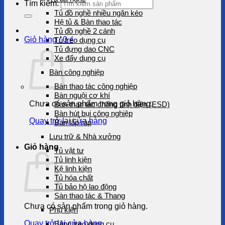
Tìm kiếm:
Tủ đồ nghề nhiều ngăn kéo
Hệ tủ & Bàn thao tác
Tủ đồ nghề 2 cánh
Giỏ hàng /
0
₫
Tủ treo dụng cụ
Tủ đựng dao CNC
Xe đẩy dụng cụ
Bàn công nghiệp
Bàn thao tác công nghiệp
Bàn nguội cơ khí
Chưa có sản phẩm trong giỏ hàng.
Bàn thao tác chống tĩnh điện (ESD)
Bàn hút bụi công nghiệp
Quay trở lại cửa hàng
Bàn lắp ráp
Lưu trữ & Nhà xưởng
Giỏ hàng
Tủ vật tư
Tủ linh kiện
Kệ linh kiện
Tủ hóa chất
Tủ bảo hộ lao động
Sàn thao tác & Thang
Chưa có sản phẩm trong giỏ hàng.
Phụ kiện
Quay trở lại cửa hàng
Bảng treo dụng cụ