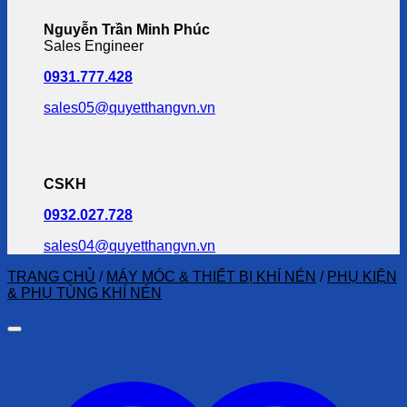
Nguyễn Trần Minh Phúc
Sales Engineer
0931.777.428
sales05@quyetthangvn.vn
CSKH
0932.027.728
sales04@quyetthangvn.vn
TRANG CHỦ
/
MÁY MÓC & THIẾT BỊ KHÍ NÉN
/
PHỤ KIỆN
& PHỤ TÙNG KHÍ NÉN