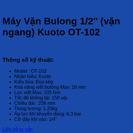
Máy Vặn Bulong 1/2″ (vặn
ngang) Kuoto OT-102
Liên hệ
Thông số kỹ thuật:
Model : OT-102
Nhãn hiệu: Kuoto
Kiểu búa: Búa kép
Khả năng xiết bulông Max: 18 mm
Lực xiết Max: 105 Nm
Tốc độ không tải: 150 v/p
Chiều dài : 256 mm
Trọng lượng: 1.20kg
Áp lực khí khuyên dùng: 6.3 bar
Cỡ dây khí vào: 1/4″
Liên hệ tư vấn