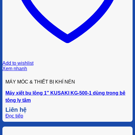
Add to wishlist
Xem nhanh
MÁY MÓC & THIẾT BỊ KHÍ NÉN
Máy xiết bu lông 1″ KUSAKI KG-500-1 dùng trong bê
tông ly tâm
Liên hệ
Đọc tiếp