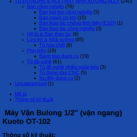
TỦ ĐỒ NGHỀ & NỘI THẤT NHÀ XƯỞNG ALLY
(240)
Bàn công nghiệp
(78)
Bàn hút bụi công nghiệp
(3)
Bàn nguội cơ khí
(15)
Bàn thao tác chống tĩnh điện (ESD)
(1)
Bàn thao tác công nghiệp
(3)
Hệ tủ & Bàn thao tác
(6)
Lưu trữ & Nhà xưởng
(85)
Tủ hóa chất
(6)
Phụ kiện
(19)
Bảng treo dụng cụ
(19)
Tủ đồ nghề
(61)
Tủ đồ nghề nhiều ngăn kéo
(3)
Tủ đựng dao CNC
(5)
Xe đẩy dụng cụ
(2)
Uncategorized
(1)
Mô tả
Thông số kỹ thuật
Máy Vặn Bulong 1/2″ (vặn ngang)
Kuoto OT-102
Thông số kỹ thuật: