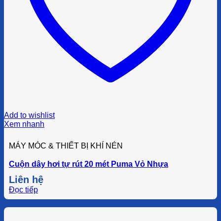
Add to wishlist
Xem nhanh
MÁY MÓC & THIẾT BỊ KHÍ NÉN
Cuộn dây hơi tự rút 20 mét Puma Vỏ Nhựa
Liên hệ
Đọc tiếp