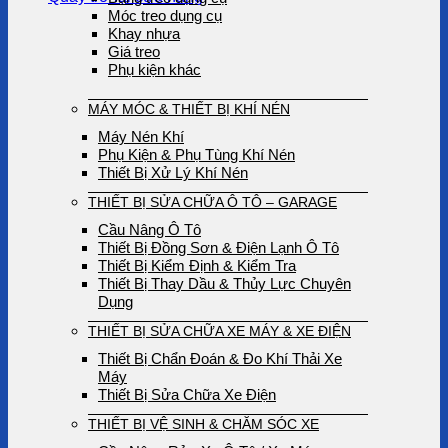
Móc treo dụng cụ
Khay nhựa
Giá treo
Phụ kiện khác
MÁY MÓC & THIẾT BỊ KHÍ NÉN
Máy Nén Khí
Phụ Kiện & Phụ Tùng Khí Nén
Thiết Bị Xử Lý Khí Nén
THIẾT BỊ SỬA CHỮA Ô TÔ – GARAGE
Cầu Nâng Ô Tô
Thiết Bị Đồng Sơn & Điện Lạnh Ô Tô
Thiết Bị Kiểm Định & Kiểm Tra
Thiết Bị Thay Dầu & Thủy Lực Chuyên
Dụng
THIẾT BỊ SỬA CHỮA XE MÁY & XE ĐIỆN
Thiết Bị Chẩn Đoán & Đo Khí Thải Xe
Máy
Thiết Bị Sửa Chữa Xe Điện
THIẾT BỊ VỆ SINH & CHĂM SÓC XE