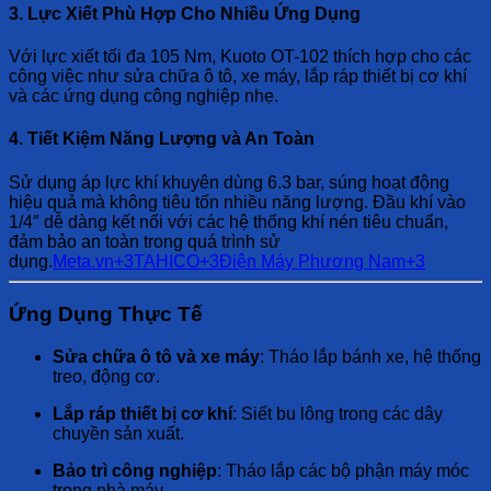
3. Lực Xiết Phù Hợp Cho Nhiều Ứng Dụng
Với lực xiết tối đa 105 Nm, Kuoto OT-102 thích hợp cho các
công việc như sửa chữa ô tô, xe máy, lắp ráp thiết bị cơ khí
và các ứng dụng công nghiệp nhẹ.
4. Tiết Kiệm Năng Lượng và An Toàn
Sử dụng áp lực khí khuyên dùng 6.3 bar, súng hoạt động
hiệu quả mà không tiêu tốn nhiều năng lượng.
Đầu khí vào
1/4″ dễ dàng kết nối với các hệ thống khí nén tiêu chuẩn,
đảm bảo an toàn trong quá trình sử
dụng.
Meta.vn
+3
TAHICO
+3
Điện Máy Phương Nam
+3
Ứng Dụng Thực Tế
Sửa chữa ô tô và xe máy
:
Tháo lắp bánh xe, hệ thống
treo, động cơ.
Lắp ráp thiết bị cơ khí
:
Siết bu lông trong các dây
chuyền sản xuất.
Bảo trì công nghiệp
:
Tháo lắp các bộ phận máy móc
trong nhà máy.