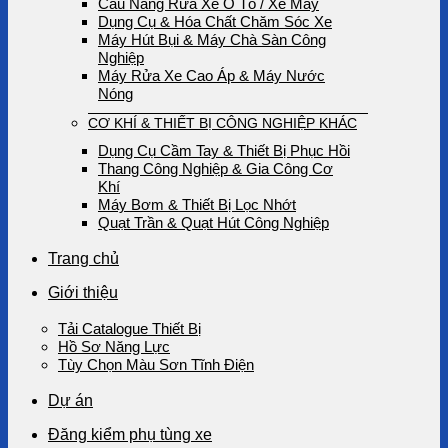
Cầu Nâng Rửa Xe Ô Tô / Xe Máy
Dụng Cụ & Hóa Chất Chăm Sóc Xe
Máy Hút Bụi & Máy Chà Sàn Công
Nghiệp
Máy Rửa Xe Cao Áp & Máy Nước
Nóng
CƠ KHÍ & THIẾT BỊ CÔNG NGHIỆP KHÁC
Dụng Cụ Cầm Tay & Thiết Bị Phục Hồi
Thang Công Nghiệp & Gia Công Cơ
Khí
Máy Bơm & Thiết Bị Lọc Nhớt
Quạt Trần & Quạt Hút Công Nghiệp
Trang chủ
Giới thiệu
Tải Catalogue Thiết Bị
Hồ Sơ Năng Lực
Tùy Chọn Màu Sơn Tĩnh Điện
Dự án
Đăng kiểm phụ tùng xe