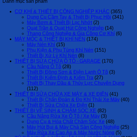
Danh mục sản phẩm
CƠ KHÍ & THIẾT BỊ CÔNG NGHIỆP KHÁC
(365)
Dụng Cụ Cầm Tay & Thiết Bị Phục Hồi
(341)
Máy Bơm & Thiết Bị Lọc Nhớt
(2)
Quạt Trần & Quạt Hút Công Nghiệp
(14)
Thang Công Nghiệp & Gia Công Cơ Khí
(6)
MÁY MÓC & THIẾT BỊ KHÍ NÉN
(174)
Máy Nén Khí
(15)
Phụ Kiện & Phụ Tùng Khí Nén
(151)
Thiết Bị Xử Lý Khí Nén
(8)
THIẾT BỊ SỬA CHỮA Ô TÔ - GARAGE
(170)
Cầu Nâng Ô Tô
(28)
Thiết Bị Đồng Sơn & Điện Lạnh Ô Tô
(3)
Thiết Bị Kiểm Định & Kiểm Tra
(27)
Thiết Bị Thay Dầu & Thủy Lực Chuyên Dụng
(112)
THIẾT BỊ SỬA CHỮA XE MÁY & XE ĐIỆN
(41)
Thiết Bị Chẩn Đoán & Đo Khí Thải Xe Máy
(40)
Thiết Bị Sửa Chữa Xe Điện
(1)
THIẾT BỊ VỆ SINH & CHĂM SÓC XE
(82)
Cầu Nâng Rửa Xe Ô Tô / Xe Máy
(3)
Dụng Cụ & Hóa Chất Chăm Sóc Xe
(48)
Máy Hút Bụi & Máy Chà Sàn Công Nghiệp
(25)
Máy Rửa Xe Cao Áp & Máy Nước Nóng
(5)