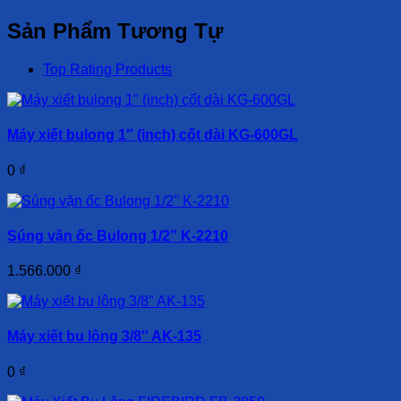
Sản Phẩm Tương Tự
Top Rating Products
Máy xiết bulong 1″ (inch) cốt dài KG-600GL
0
₫
Súng vặn ốc Bulong 1/2” K-2210
1.566.000
₫
Máy xiết bu lông 3/8″ AK-135
0
₫