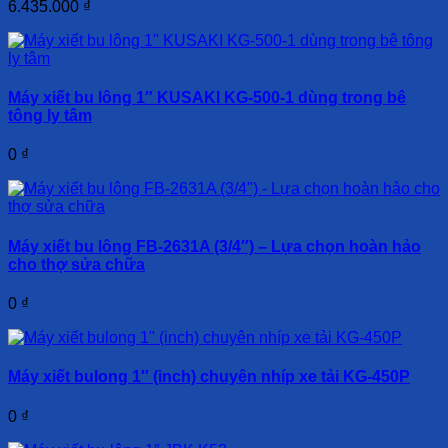
6.435.000
₫
Máy xiết bu lông 1″ KUSAKI KG-500-1 dùng trong bê
tông ly tâm
0
₫
Máy xiết bu lông FB-2631A (3/4″) – Lựa chọn hoàn hảo
cho thợ sửa chữa
0
₫
Máy xiết bulong 1″ (inch) chuyên nhíp xe tải KG-450P
0
₫