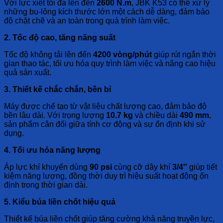
Với lực xiết tối đa lên đến
2600 N.m
, JBK K53 có thể xử lý
những bu-lông kích thước lớn một cách dễ dàng, đảm bảo
độ chặt chẽ và an toàn trong quá trình làm việc.
2. Tốc độ cao, tăng năng suất
Tốc độ không tải lên đến
4200 vòng/phút
giúp rút ngắn thời
gian thao tác, tối ưu hóa quy trình làm việc và nâng cao hiệu
quả sản xuất.
3. Thiết kế chắc chắn, bền bỉ
Máy được chế tạo từ vật liệu chất lượng cao, đảm bảo độ
bền lâu dài. Với trọng lượng
10.7 kg
và chiều dài
490 mm
,
sản phẩm cân đối giữa tính cơ động và sự ổn định khi sử
dụng.
4. Tối ưu hóa năng lượng
Áp lực khí khuyến dùng
90 psi
cùng cỡ dây khí
3/4″
giúp tiết
kiệm năng lượng, đồng thời duy trì hiệu suất hoạt động ổn
định trong thời gian dài.
5. Kiểu búa liền chốt hiệu quả
Thiết kế búa liền chốt giúp tăng cường khả năng truyền lực,