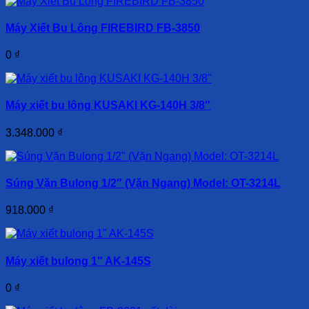
Máy Xiết Bu Lông FIREBIRD FB-3850
0
₫
Máy xiết bu lông KUSAKI KG-140H 3/8″
3.348.000
₫
Súng Vặn Bulong 1/2″ (Vặn Ngang) Model: OT-3214L
918.000
₫
Máy xiết bulong 1″ AK-145S
0
₫