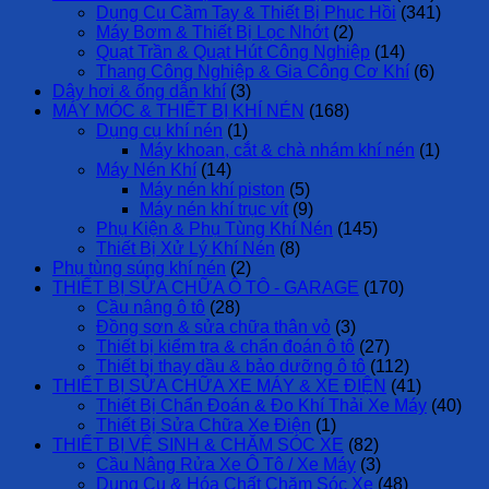
Dụng Cụ Cầm Tay & Thiết Bị Phục Hồi
(341)
Máy Bơm & Thiết Bị Lọc Nhớt
(2)
Quạt Trần & Quạt Hút Công Nghiệp
(14)
Thang Công Nghiệp & Gia Công Cơ Khí
(6)
Dây hơi & ống dẫn khí
(3)
MÁY MÓC & THIẾT BỊ KHÍ NÉN
(168)
Dụng cụ khí nén
(1)
Máy khoan, cắt & chà nhám khí nén
(1)
Máy Nén Khí
(14)
Máy nén khí piston
(5)
Máy nén khí trục vít
(9)
Phụ Kiện & Phụ Tùng Khí Nén
(145)
Thiết Bị Xử Lý Khí Nén
(8)
Phụ tùng súng khí nén
(2)
THIẾT BỊ SỬA CHỮA Ô TÔ - GARAGE
(170)
Cầu nâng ô tô
(28)
Đồng sơn & sửa chữa thân vỏ
(3)
Thiết bị kiểm tra & chẩn đoán ô tô
(27)
Thiết bị thay dầu & bảo dưỡng ô tô
(112)
THIẾT BỊ SỬA CHỮA XE MÁY & XE ĐIỆN
(41)
Thiết Bị Chẩn Đoán & Đo Khí Thải Xe Máy
(40)
Thiết Bị Sửa Chữa Xe Điện
(1)
THIẾT BỊ VỆ SINH & CHĂM SÓC XE
(82)
Cầu Nâng Rửa Xe Ô Tô / Xe Máy
(3)
Dụng Cụ & Hóa Chất Chăm Sóc Xe
(48)