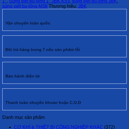
1″
,
Súng xiết bu-lông 1″ JBK K53
,
súng xiết bu-lông JBK
,
súng xiết bu-lông M38
Thương hiệu:
JBK
Vận chuyển toàn quốc
Đổi trả hàng trong 7 nếu sản phẩm lỗi
Bảo hành điện tử
Thanh toàn chuyển khoản hoặc C.O.D
Danh mục sản phẩm
CƠ KHÍ & THIẾT BỊ CÔNG NGHIỆP KHÁC
(372)