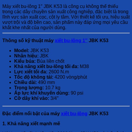
Máy xiết bu-lông 1″ JBK K53 là công cụ không thể thiếu
trong các dây chuyền sản xuất công nghiệp, đặc biệt là trong
lĩnh vực sản xuất cọc, cột ly tâm. Với thiết kế tối ưu, hiệu suất
vượt trội và độ bền cao, sản phẩm này đáp ứng mọi yêu cầu
khắt khe nhất của người dùng.
Thông số kỹ thuật máy
xiết bu-lông 1″
JBK K53
Model:
JBK K53
Nhãn hiệu:
JBK
Kiểu búa:
Búa liền chốt
Khả năng xiết bu-lông tối đa:
M38
Lực xiết tối đa:
2600 N.m
Tốc độ không tải:
4200 vòng/phút
Chiều dài:
490 mm
Trọng lượng:
10.7 kg
Áp lực khí khuyến dùng:
90 psi
Cỡ dây khí vào:
3/4″
Đặc điểm nổi bật của máy
xiết bu-lông
JBK K53
1. Khả năng xiết mạnh mẽ