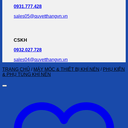
0931.777.428
sales05@quyetthangvn.vn
CSKH
0932.027.728
sales04@quyetthangvn.vn
TRANG CHỦ
/
MÁY MÓC & THIẾT BỊ KHÍ NÉN
/
PHỤ KIỆN
& PHỤ TÙNG KHÍ NÉN