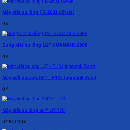
Máy xiết bu lông FB-2631 cốt dài
0
₫
Súng xiết bu lông 1/2″ KUANAI K-2908
0
₫
Máy xiết bulong 1/2″ – E131 Ingersoll Rand
0
₫
Máy xiết bu lông 3/4″ OT-770
6.264.000
₫