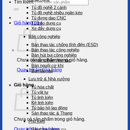
Tìm kiếm:
Tủ đồ nghề 2 cánh
Tủ đồ nghề nhiều ngăn kéo
Tủ đựng dao CNC
Giỏ hàng /
0
₫
Tủ treo dụng cụ
Xe đẩy dụng cụ
Bàn công nghiệp
Bàn thao tác chống tĩnh điện (ESD)
Bàn thao tác công nghiệp
Bàn hút bụi công nghiệp
Chưa có sản phẩm trong giỏ hàng.
Hệ tủ & Bàn thao tác
Bàn nguội cơ khí
Quay trở lại cửa hàng
Bàn lắp ráp
Lưu trữ & Nhà xưởng
Giỏ hàng
Tủ hóa chất
Tủ vật tư
Tủ linh kiện
Kệ linh kiện
Tủ bảo hộ lao động
Sàn thao tác & Thang
Chưa có sản phẩm trong giỏ hàng.
Phụ kiện
Quay trở lại cửa hàng
Bảng treo dụng cụ