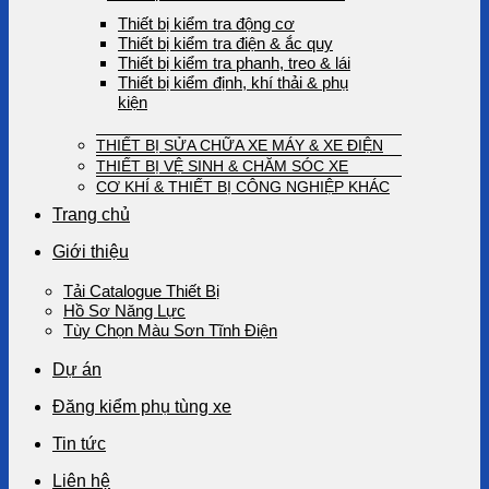
Thiết bị kiểm tra động cơ
Thiết bị kiểm tra điện & ắc quy
Thiết bị kiểm tra phanh, treo & lái
Thiết bị kiểm định, khí thải & phụ
kiện
THIẾT BỊ SỬA CHỮA XE MÁY & XE ĐIỆN
THIẾT BỊ VỆ SINH & CHĂM SÓC XE
CƠ KHÍ & THIẾT BỊ CÔNG NGHIỆP KHÁC
Trang chủ
Giới thiệu
Tải Catalogue Thiết Bị
Hồ Sơ Năng Lực
Tùy Chọn Màu Sơn Tĩnh Điện
Dự án
Đăng kiểm phụ tùng xe
Tin tức
Liên hệ