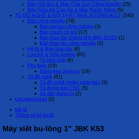
Máy Hút Bụi & Máy Chà Sàn Công Nghiệp
(25)
Máy Rửa Xe Cao Áp & Máy Nước Nóng
(5)
TỦ ĐỒ NGHỀ & NỘI THẤT NHÀ XƯỞNG ALLY
(240)
Bàn công nghiệp
(78)
Bàn hút bụi công nghiệp
(3)
Bàn nguội cơ khí
(17)
Bàn thao tác chống tĩnh điện (ESD)
(1)
Bàn thao tác công nghiệp
(3)
Hệ tủ & Bàn thao tác
(6)
Lưu trữ & Nhà xưởng
(85)
Tủ hóa chất
(6)
Phụ kiện
(19)
Bảng treo dụng cụ
(19)
Tủ đồ nghề
(61)
Tủ đồ nghề nhiều ngăn kéo
(3)
Tủ đựng dao CNC
(5)
Xe đẩy dụng cụ
(2)
Uncategorized
(2)
Mô tả
Thông số kỹ thuật
Máy xiết bu-lông 1″ JBK K53