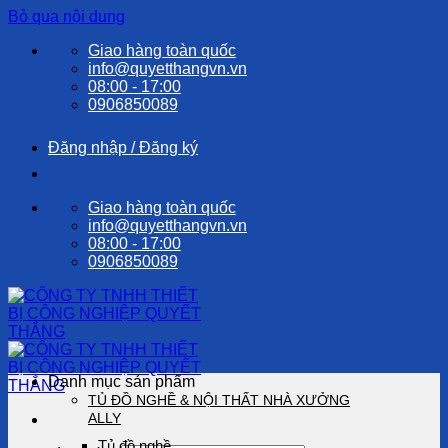
Bỏ qua nội dung
Giao hàng toàn quốc
info@quyetthangvn.vn
08:00 - 17:00
0906850089
Đăng nhập / Đăng ký
Giao hàng toàn quốc
info@quyetthangvn.vn
08:00 - 17:00
0906850089
Danh mục sản phẩm
TỦ ĐỒ NGHỀ & NỘI THẤT NHÀ XƯỞNG
ALLY
Tủ đồ nghề