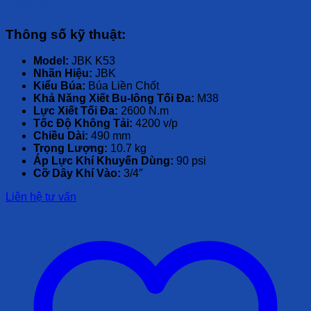
Liên hệ
Thông số kỹ thuật:
Model:
JBK K53
Nhãn Hiệu:
JBK
Kiểu Búa:
Búa Liền Chốt
Khả Năng Xiết Bu-lông Tối Đa:
M38
Lực Xiết Tối Đa:
2600 N.m
Tốc Độ Không Tải:
4200 v/p
Chiều Dài:
490 mm
Trọng Lượng:
10.7 kg
Áp Lực Khí Khuyến Dùng:
90 psi
Cỡ Dây Khí Vào:
3/4″
Liên hệ tư vấn