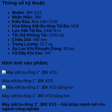
Thông số kỹ thuật:
Model:
JBK K53
Nhãn Hiệu:
JBK
Kiểu Búa:
Búa Liền Chốt
Khả Năng Xiết Bu-lông Tối Đa:
M38
Lực Xiết Tối Đa:
2600 N.m
Tốc Độ Không Tải:
4200 v/p
Chiều Dài:
490 mm
Trọng Lượng:
10.7 kg
Áp Lực Khí Khuyến Dùng:
90 psi
Cỡ Dây Khí Vào:
3/4″
Hình ảnh sản phẩm:
Máy xiết bu-lông 1″ JBK K53
Máy xiết bu-lông 1″ JBK K53 bằng hơi
Máy xiết bu-lông 1″ JBK K53 – Giải pháp mạnh mẽ cho
ngành công nghiệp