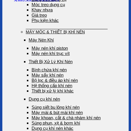
Móc treo dụng cụ
Khay nhựa
Giá treo
Phụ kiện khác
MÁY MÓC & THIẾT BỊ KHÍ NÉN
Máy Nén Khí
Máy nén khí piston
Máy nén khí trục vít
Thiết Bị Xử Lý Khí Nén
Bình chứa khí nén
Máy sấy khí nén
Bộ lọc & điều áp khí nén
Hệ thống cấp khí nén
Thiết bị xử lý khí khác
Dụng cụ khí nén
Súng siết bu lông khí nén
Máy mài & bút mài khí nén
Máy khoan, cắt & chà nhám khí nén
Súng phun, xịt & bơm khí
Dụng cụ khí nén khác