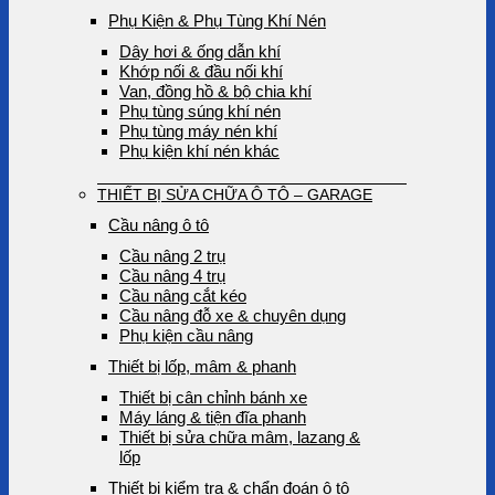
Phụ Kiện & Phụ Tùng Khí Nén
Dây hơi & ống dẫn khí
Khớp nối & đầu nối khí
Van, đồng hồ & bộ chia khí
Phụ tùng súng khí nén
Phụ tùng máy nén khí
Phụ kiện khí nén khác
THIẾT BỊ SỬA CHỮA Ô TÔ – GARAGE
Cầu nâng ô tô
Cầu nâng 2 trụ
Cầu nâng 4 trụ
Cầu nâng cắt kéo
Cầu nâng đỗ xe & chuyên dụng
Phụ kiện cầu nâng
Thiết bị lốp, mâm & phanh
Thiết bị cân chỉnh bánh xe
Máy láng & tiện đĩa phanh
Thiết bị sửa chữa mâm, lazang &
lốp
Thiết bị kiểm tra & chẩn đoán ô tô