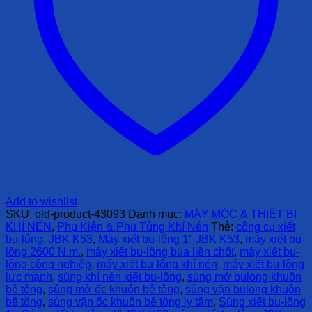
Add to wishlist
SKU:
old-product-43093
Danh mục:
MÁY MÓC & THIẾT BỊ
KHÍ NÉN
,
Phụ Kiện & Phụ Tùng Khí Nén
Thẻ:
công cụ xiết
bu-lông
,
JBK K53
,
Máy xiết bu-lông 1" JBK K53
,
máy xiết bu-
lông 2600 N.m.
,
máy xiết bu-lông búa liền chốt
,
máy xiết bu-
lông công nghiệp
,
máy xiết bu-lông khí nén
,
máy xiết bu-lông
lực mạnh
,
súng khí nén xiết bu-lông
,
súng mở bulong khuôn
bê tông
,
súng mở ốc khuôn bê tông
,
súng vặn bulong khuôn
bê tông
,
súng vặn ốc khuôn bê tông ly tâm
,
Súng xiết bu-lông