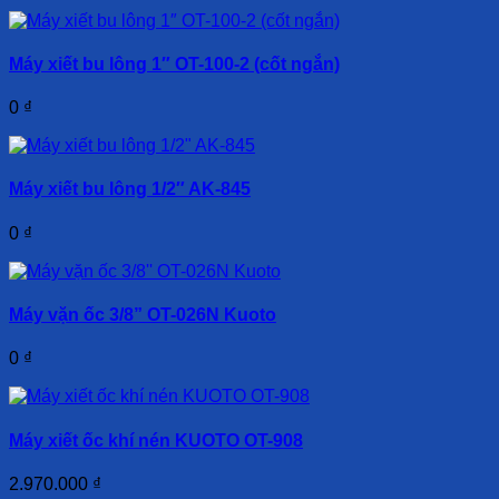
Máy xiết bu lông 1″ OT-100-2 (cốt ngắn)
0
₫
Máy xiết bu lông 1/2″ AK-845
0
₫
Máy vặn ốc 3/8” OT-026N Kuoto
0
₫
Máy xiết ốc khí nén KUOTO OT-908
2.970.000
₫