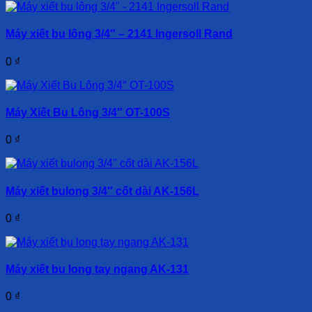
Máy xiết bu lông 3/4″ – 2141 Ingersoll Rand
0
₫
Máy Xiết Bu Lông 3/4″ OT-100S
0
₫
Máy xiết bulong 3/4″ cốt dài AK-156L
0
₫
Máy xiết bu long tay ngang AK-131
0
₫