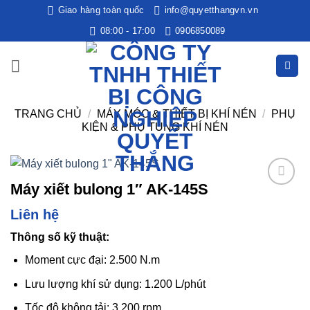
Bỏ
Giao hàng toàn quốc
info@quyetthangvn.vn
qua
08:00 - 17:00
0906850089
nội
dung
TRANG CHỦ
/
MÁY MÓC & THIẾT BỊ KHÍ NÉN
/
PHỤ
KIỆN & PHỤ TÙNG KHÍ NÉN
Máy xiết bulong 1″ AK-145S
Add to
wishlist
Liên hệ
Thông số kỹ thuật:
Moment cực đại: 2.500 N.m
Lưu lượng khí sử dụng: 1.200 L/phút
Tốc độ không tải: 3.200 rpm