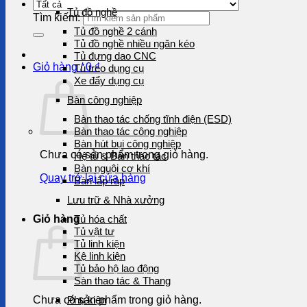
Tủ đồ nghề
Tìm kiếm:
Tủ đồ nghề 2 cánh
Tủ đồ nghề nhiều ngăn kéo
Tủ đựng dao CNC
Giỏ hàng /
0
₫
Tủ treo dụng cụ
Xe đẩy dụng cụ
Bàn công nghiệp
Bàn thao tác chống tĩnh điện (ESD)
Bàn thao tác công nghiệp
Bàn hút bụi công nghiệp
Chưa có sản phẩm trong giỏ hàng.
Hệ tủ & Bàn thao tác
Bàn nguội cơ khí
Quay trở lại cửa hàng
Bàn lắp ráp
Lưu trữ & Nhà xưởng
Giỏ hàng
Tủ hóa chất
Tủ vật tư
Tủ linh kiện
Kệ linh kiện
Tủ bảo hộ lao động
Sàn thao tác & Thang
Chưa có sản phẩm trong giỏ hàng.
Phụ kiện