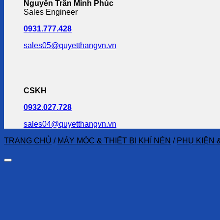
Nguyễn Trần Minh Phúc
Sales Engineer
0931.777.428
sales05@quyetthangvn.vn
CSKH
0932.027.728
sales04@quyetthangvn.vn
TRANG CHỦ
/
MÁY MÓC & THIẾT BỊ KHÍ NÉN
/
PHỤ KIỆN 