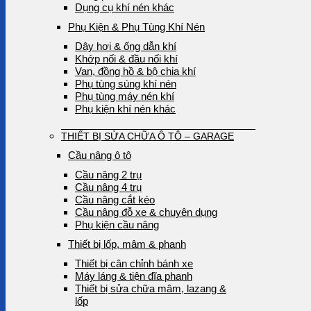
Dụng cụ khí nén khác
Phụ Kiện & Phụ Tùng Khí Nén
Dây hơi & ống dẫn khí
Khớp nối & đầu nối khí
Van, đồng hồ & bộ chia khí
Phụ tùng súng khí nén
Phụ tùng máy nén khí
Phụ kiện khí nén khác
THIẾT BỊ SỬA CHỮA Ô TÔ – GARAGE
Cầu nâng ô tô
Cầu nâng 2 trụ
Cầu nâng 4 trụ
Cầu nâng cắt kéo
Cầu nâng đỗ xe & chuyên dụng
Phụ kiện cầu nâng
Thiết bị lốp, mâm & phanh
Thiết bị cân chỉnh bánh xe
Máy láng & tiện đĩa phanh
Thiết bị sửa chữa mâm, lazang &
lốp