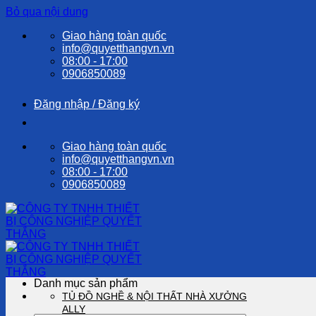
Bỏ qua nội dung
Giao hàng toàn quốc
info@quyetthangvn.vn
08:00 - 17:00
0906850089
Đăng nhập / Đăng ký
Giao hàng toàn quốc
info@quyetthangvn.vn
08:00 - 17:00
0906850089
Danh mục sản phẩm
TỦ ĐỒ NGHỀ & NỘI THẤT NHÀ XƯỞNG
ALLY