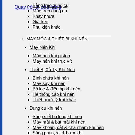
Bảng treo dụng cụ
Quay trở lại cửa hàng
Móc treo dụng cụ
Khay nhựa
Giá treo
Phụ kiện khác
MÁY MÓC & THIẾT BỊ KHÍ NÉN
Máy Nén Khí
Máy nén khí piston
Máy nén khí trục vít
Thiết Bị Xử Lý Khí Nén
Bình chứa khí nén
Máy sấy khí nén
Bộ lọc & điều áp khí nén
Hệ thống cấp khí nén
Thiết bị xử lý khí khác
Dụng cụ khí nén
Súng siết bu lông khí nén
Máy mài & bút mài khí nén
Máy khoan, cắt & chà nhám khí nén
Súng phun, xịt & bơm khí