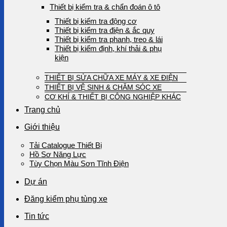
Thiết bị kiểm tra & chẩn đoán ô tô
Thiết bị kiểm tra động cơ
Thiết bị kiểm tra điện & ắc quy
Thiết bị kiểm tra phanh, treo & lái
Thiết bị kiểm định, khí thải & phụ
kiện
THIẾT BỊ SỬA CHỮA XE MÁY & XE ĐIỆN
THIẾT BỊ VỆ SINH & CHĂM SÓC XE
CƠ KHÍ & THIẾT BỊ CÔNG NGHIỆP KHÁC
Trang chủ
Giới thiệu
Tải Catalogue Thiết Bị
Hồ Sơ Năng Lực
Tùy Chọn Màu Sơn Tĩnh Điện
Dự án
Đăng kiểm phụ tùng xe
Tin tức