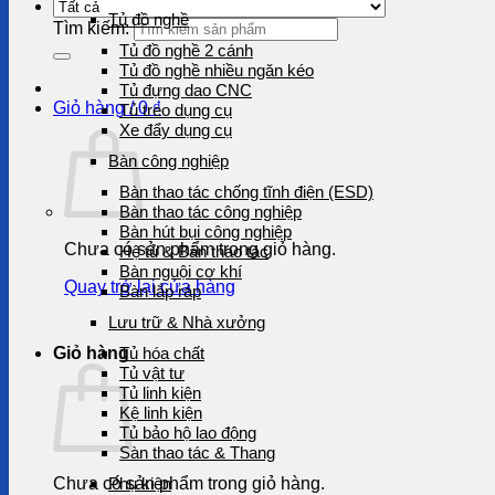
Tủ đồ nghề
Tìm kiếm:
Tủ đồ nghề 2 cánh
Tủ đồ nghề nhiều ngăn kéo
Tủ đựng dao CNC
Giỏ hàng /
0
₫
Tủ treo dụng cụ
Xe đẩy dụng cụ
Bàn công nghiệp
Bàn thao tác chống tĩnh điện (ESD)
Bàn thao tác công nghiệp
Bàn hút bụi công nghiệp
Chưa có sản phẩm trong giỏ hàng.
Hệ tủ & Bàn thao tác
Bàn nguội cơ khí
Quay trở lại cửa hàng
Bàn lắp ráp
Lưu trữ & Nhà xưởng
Giỏ hàng
Tủ hóa chất
Tủ vật tư
Tủ linh kiện
Kệ linh kiện
Tủ bảo hộ lao động
Sàn thao tác & Thang
Chưa có sản phẩm trong giỏ hàng.
Phụ kiện