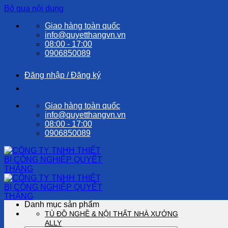
Bỏ qua nội dung
Giao hàng toàn quốc
info@quyetthangvn.vn
08:00 - 17:00
0906850089
Đăng nhập / Đăng ký
Giao hàng toàn quốc
info@quyetthangvn.vn
08:00 - 17:00
0906850089
Danh mục sản phẩm
TỦ ĐỒ NGHỀ & NỘI THẤT NHÀ XƯỞNG
ALLY