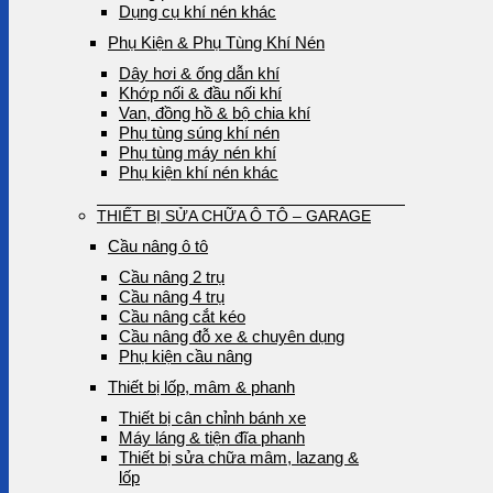
Dụng cụ khí nén khác
Phụ Kiện & Phụ Tùng Khí Nén
Dây hơi & ống dẫn khí
Khớp nối & đầu nối khí
Van, đồng hồ & bộ chia khí
Phụ tùng súng khí nén
Phụ tùng máy nén khí
Phụ kiện khí nén khác
THIẾT BỊ SỬA CHỮA Ô TÔ – GARAGE
Cầu nâng ô tô
Cầu nâng 2 trụ
Cầu nâng 4 trụ
Cầu nâng cắt kéo
Cầu nâng đỗ xe & chuyên dụng
Phụ kiện cầu nâng
Thiết bị lốp, mâm & phanh
Thiết bị cân chỉnh bánh xe
Máy láng & tiện đĩa phanh
Thiết bị sửa chữa mâm, lazang &
lốp