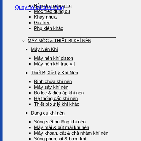
Bảng treo dụng cụ
Quay trở lại cửa hàng
Móc treo dụng cụ
Khay nhựa
Giá treo
Phụ kiện khác
MÁY MÓC & THIẾT BỊ KHÍ NÉN
Máy Nén Khí
Máy nén khí piston
Máy nén khí trục vít
Thiết Bị Xử Lý Khí Nén
Bình chứa khí nén
Máy sấy khí nén
Bộ lọc & điều áp khí nén
Hệ thống cấp khí nén
Thiết bị xử lý khí khác
Dụng cụ khí nén
Súng siết bu lông khí nén
Máy mài & bút mài khí nén
Máy khoan, cắt & chà nhám khí nén
Súng phun, xịt & bơm khí