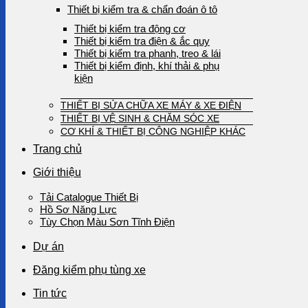
Thiết bị kiểm tra & chẩn đoán ô tô
Thiết bị kiểm tra động cơ
Thiết bị kiểm tra điện & ắc quy
Thiết bị kiểm tra phanh, treo & lái
Thiết bị kiểm định, khí thải & phụ
kiện
THIẾT BỊ SỬA CHỮA XE MÁY & XE ĐIỆN
THIẾT BỊ VỆ SINH & CHĂM SÓC XE
CƠ KHÍ & THIẾT BỊ CÔNG NGHIỆP KHÁC
Trang chủ
Giới thiệu
Tải Catalogue Thiết Bị
Hồ Sơ Năng Lực
Tùy Chọn Màu Sơn Tĩnh Điện
Dự án
Đăng kiểm phụ tùng xe
Tin tức