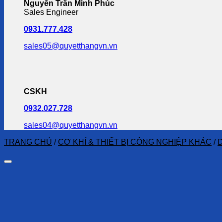
Nguyễn Trần Minh Phúc
Sales Engineer
0931.777.428
sales05@quyetthangvn.vn
CSKH
0932.027.728
sales04@quyetthangvn.vn
TRANG CHỦ
/
CƠ KHÍ & THIẾT BỊ CÔNG NGHIỆP KHÁC
/