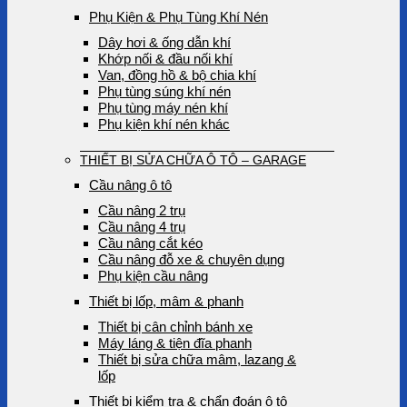
Phụ Kiện & Phụ Tùng Khí Nén
Dây hơi & ống dẫn khí
Khớp nối & đầu nối khí
Van, đồng hồ & bộ chia khí
Phụ tùng súng khí nén
Phụ tùng máy nén khí
Phụ kiện khí nén khác
THIẾT BỊ SỬA CHỮA Ô TÔ – GARAGE
Cầu nâng ô tô
Cầu nâng 2 trụ
Cầu nâng 4 trụ
Cầu nâng cắt kéo
Cầu nâng đỗ xe & chuyên dụng
Phụ kiện cầu nâng
Thiết bị lốp, mâm & phanh
Thiết bị cân chỉnh bánh xe
Máy láng & tiện đĩa phanh
Thiết bị sửa chữa mâm, lazang &
lốp
Thiết bị kiểm tra & chẩn đoán ô tô