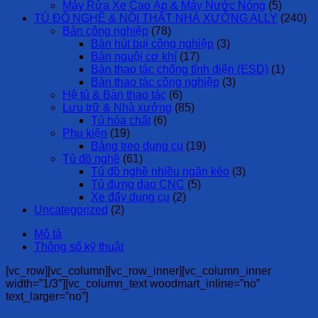
Máy Rửa Xe Cao Áp & Máy Nước Nóng
(5)
TỦ ĐỒ NGHỀ & NỘI THẤT NHÀ XƯỞNG ALLY
(240)
Bàn công nghiệp
(78)
Bàn hút bụi công nghiệp
(3)
Bàn nguội cơ khí
(17)
Bàn thao tác chống tĩnh điện (ESD)
(1)
Bàn thao tác công nghiệp
(3)
Hệ tủ & Bàn thao tác
(6)
Lưu trữ & Nhà xưởng
(85)
Tủ hóa chất
(6)
Phụ kiện
(19)
Bảng treo dụng cụ
(19)
Tủ đồ nghề
(61)
Tủ đồ nghề nhiều ngăn kéo
(3)
Tủ đựng dao CNC
(5)
Xe đẩy dụng cụ
(2)
Uncategorized
(2)
Mô tả
Thông số kỹ thuật
[vc_row][vc_column][vc_row_inner][vc_column_inner
width=”1/3″][vc_column_text woodmart_inline=”no”
text_larger=”no”]