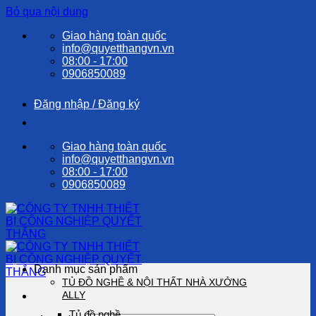
Bỏ qua nội dung
Giao hàng toàn quốc
info@quyetthangvn.vn
08:00 - 17:00
0906850089
Đăng nhập / Đăng ký
Giao hàng toàn quốc
info@quyetthangvn.vn
08:00 - 17:00
0906850089
Danh mục sản phẩm
TỦ ĐỒ NGHỀ & NỘI THẤT NHÀ XƯỞNG
ALLY
Tủ đồ nghề