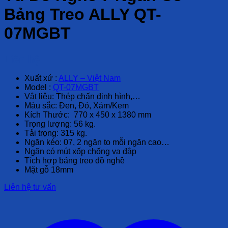
Bảng Treo ALLY QT-
07MGBT
Liên hệ
Xuất xứ :
ALLY – Việt Nam
Model :
QT-07MGBT
Vật liệu: Thép chấn định hình,…
Màu sắc: Đen, Đỏ, Xám/Kem
Kích Thước: 770 x 450 x 1380 mm
Trọng lượng: 56 kg.
Tải trọng: 315 kg.
Ngăn kéo: 07, 2 ngăn to mỗi ngăn cao…
Ngăn có mút xốp chống va đập
Tích hợp bảng treo đồ nghề
Mặt gỗ 18mm
Liên hệ tư vấn