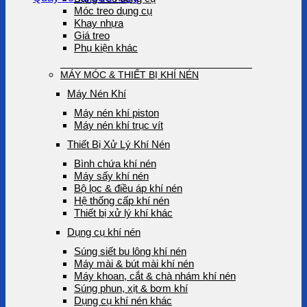
Móc treo dụng cụ
Khay nhựa
Giá treo
Phụ kiện khác
MÁY MÓC & THIẾT BỊ KHÍ NÉN
Máy Nén Khí
Máy nén khí piston
Máy nén khí trục vít
Thiết Bị Xử Lý Khí Nén
Bình chứa khí nén
Máy sấy khí nén
Bộ lọc & điều áp khí nén
Hệ thống cấp khí nén
Thiết bị xử lý khí khác
Dụng cụ khí nén
Súng siết bu lông khí nén
Máy mài & bút mài khí nén
Máy khoan, cắt & chà nhám khí nén
Súng phun, xịt & bơm khí
Dụng cụ khí nén khác