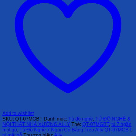
Add to wishlist
SKU:
QT-07MGBT
Danh mục:
Tủ đồ nghề
,
TỦ ĐỒ NGHỀ &
NỘI THẤT NHÀ XƯỞNG ALLY
Thẻ:
QT-07MGBT
,
tủ 7 ngăn
mặt gỗ
,
Tủ Đồ Nghề 7 Ngăn Có Bảng Treo Ally QT-07MGBT
,
tủ mặt gỗ
Thương hiệu:
Ally