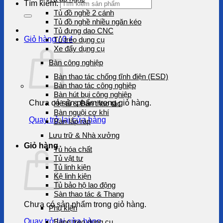
Tìm kiếm:
Tủ đồ nghề 2 cánh
Tủ đồ nghề nhiều ngăn kéo
Tủ đựng dao CNC
Giỏ hàng /
0
₫
Tủ treo dụng cụ
Xe đẩy dụng cụ
Bàn công nghiệp
Bàn thao tác chống tĩnh điện (ESD)
Bàn thao tác công nghiệp
Bàn hút bụi công nghiệp
Chưa có sản phẩm trong giỏ hàng.
Hệ tủ & Bàn thao tác
Bàn nguội cơ khí
Quay trở lại cửa hàng
Bàn lắp ráp
Lưu trữ & Nhà xưởng
Giỏ hàng
Tủ hóa chất
Tủ vật tư
Tủ linh kiện
Kệ linh kiện
Tủ bảo hộ lao động
Sàn thao tác & Thang
Chưa có sản phẩm trong giỏ hàng.
Phụ kiện
Quay trở lại cửa hàng
Bảng treo dụng cụ