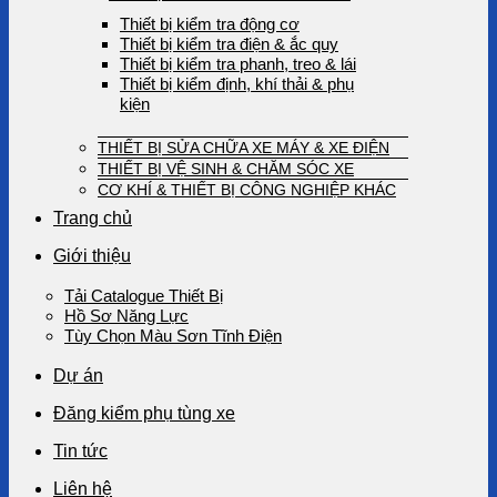
Thiết bị kiểm tra động cơ
Thiết bị kiểm tra điện & ắc quy
Thiết bị kiểm tra phanh, treo & lái
Thiết bị kiểm định, khí thải & phụ
kiện
THIẾT BỊ SỬA CHỮA XE MÁY & XE ĐIỆN
THIẾT BỊ VỆ SINH & CHĂM SÓC XE
CƠ KHÍ & THIẾT BỊ CÔNG NGHIỆP KHÁC
Trang chủ
Giới thiệu
Tải Catalogue Thiết Bị
Hồ Sơ Năng Lực
Tùy Chọn Màu Sơn Tĩnh Điện
Dự án
Đăng kiểm phụ tùng xe
Tin tức
Liên hệ