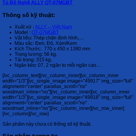
Tủ Đồ Nghề ALLY QT-07MGBT
Thông số kỹ thuật:
Xuất xứ :
ALLY – Việt Nam
Model :
QT-07MGBT
Vật liệu: Thép chấn định hình,…
Màu sắc: Đen, Đỏ, Xám/Kem
Kích Thước: 770 x 450 x 1380 mm
Trọng lượng: 56 kg.
Tải trọng: 315 kg.
Ngăn kéo: 07, 2 ngăn to mỗi ngăn cao…
[/vc_column_text][/vc_column_inner][vc_column_inner
width=”1/3″][vc_single_image image=”49917″ img_size=”full”
alignment=”center” parallax_scroll=”no”
woodmart_inline=”no”][/vc_column_inner][vc_column_inner
width=”1/3″][vc_single_image image=”49918″ img_size=”full”
alignment=”center” parallax_scroll=”no”
woodmart_inline=”no”][/vc_column_inner][/vc_row_inner]
[/vc_column][/vc_row]
Sản phẩm này chưa có thông số kỹ thuật.
Sản phẩm tương tự