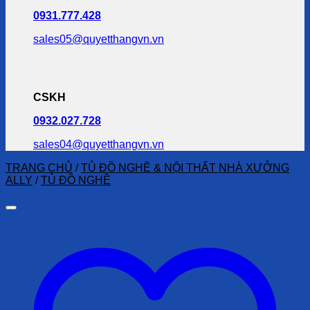
0931.777.428
sales05@quyetthangvn.vn
CSKH
0932.027.728
sales04@quyetthangvn.vn
TRANG CHỦ
/
TỦ ĐỒ NGHỀ & NỘI THẤT NHÀ XƯỞNG
ALLY
/
TỦ ĐỒ NGHỀ