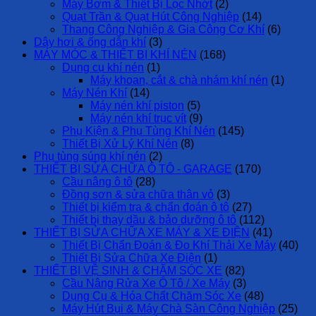
Máy Bơm & Thiết Bị Lọc Nhớt
(2)
Quạt Trần & Quạt Hút Công Nghiệp
(14)
Thang Công Nghiệp & Gia Công Cơ Khí
(6)
Dây hơi & ống dẫn khí
(3)
MÁY MÓC & THIẾT BỊ KHÍ NÉN
(168)
Dụng cụ khí nén
(1)
Máy khoan, cắt & chà nhám khí nén
(1)
Máy Nén Khí
(14)
Máy nén khí piston
(5)
Máy nén khí trục vít
(9)
Phụ Kiện & Phụ Tùng Khí Nén
(145)
Thiết Bị Xử Lý Khí Nén
(8)
Phụ tùng súng khí nén
(2)
THIẾT BỊ SỬA CHỮA Ô TÔ - GARAGE
(170)
Cầu nâng ô tô
(28)
Đồng sơn & sửa chữa thân vỏ
(3)
Thiết bị kiểm tra & chẩn đoán ô tô
(27)
Thiết bị thay dầu & bảo dưỡng ô tô
(112)
THIẾT BỊ SỬA CHỮA XE MÁY & XE ĐIỆN
(41)
Thiết Bị Chẩn Đoán & Đo Khí Thải Xe Máy
(40)
Thiết Bị Sửa Chữa Xe Điện
(1)
THIẾT BỊ VỆ SINH & CHĂM SÓC XE
(82)
Cầu Nâng Rửa Xe Ô Tô / Xe Máy
(3)
Dụng Cụ & Hóa Chất Chăm Sóc Xe
(48)
Máy Hút Bụi & Máy Chà Sàn Công Nghiệp
(25)