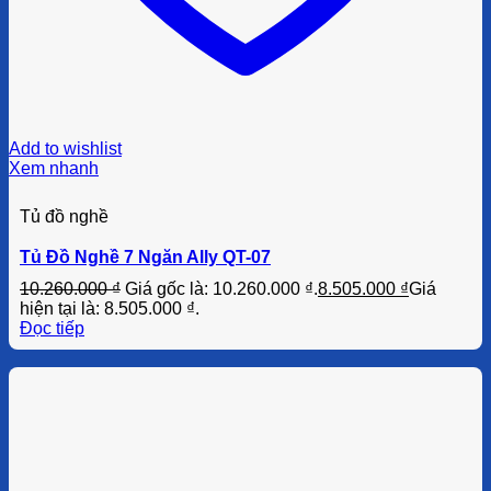
Add to wishlist
Xem nhanh
Tủ đồ nghề
Tủ Đồ Nghề 7 Ngăn Ally QT-07
10.260.000
₫
Giá gốc là: 10.260.000 ₫.
8.505.000
₫
Giá
hiện tại là: 8.505.000 ₫.
Đọc tiếp