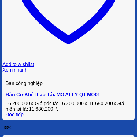
Add to wishlist
Xem nhanh
Bàn công nghiệp
Bàn Cơ Khí Thao Tác MO ALLY QT-MO01
16.200.000
₫
Giá gốc là: 16.200.000 ₫.
11.680.200
₫
Giá
hiện tại là: 11.680.200 ₫.
Đọc tiếp
-33%