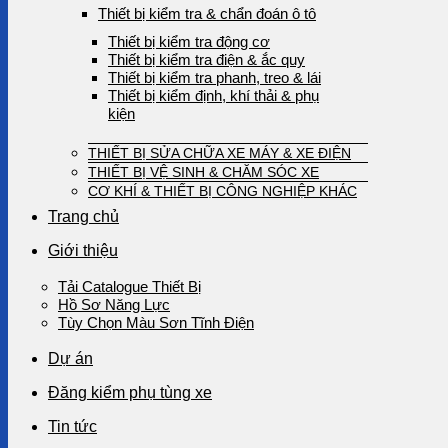
Thiết bị kiểm tra & chẩn đoán ô tô
Thiết bị kiểm tra động cơ
Thiết bị kiểm tra điện & ắc quy
Thiết bị kiểm tra phanh, treo & lái
Thiết bị kiểm định, khí thải & phụ
kiện
THIẾT BỊ SỬA CHỮA XE MÁY & XE ĐIỆN
THIẾT BỊ VỆ SINH & CHĂM SÓC XE
CƠ KHÍ & THIẾT BỊ CÔNG NGHIỆP KHÁC
Trang chủ
Giới thiệu
Tải Catalogue Thiết Bị
Hồ Sơ Năng Lực
Tùy Chọn Màu Sơn Tĩnh Điện
Dự án
Đăng kiểm phụ tùng xe
Tin tức