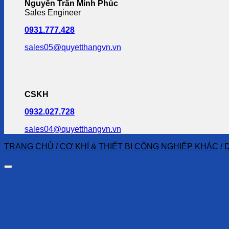
Nguyễn Trần Minh Phúc
Sales Engineer
0931.777.428
sales05@quyetthangvn.vn
CSKH
0932.027.728
sales04@quyetthangvn.vn
TRANG CHỦ
/
CƠ KHÍ & THIẾT BỊ CÔNG NGHIỆP KHÁC
/