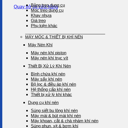
Bảng treo dụng cụ
Quay trở lại cửa hàng
Móc treo dụng cụ
Khay nhựa
Giá treo
Phụ kiện khác
MÁY MÓC & THIẾT BỊ KHÍ NÉN
Máy Nén Khí
Máy nén khí piston
Máy nén khí trục vít
Thiết Bị Xử Lý Khí Nén
Bình chứa khí nén
Máy sấy khí nén
Bộ lọc & điều áp khí nén
Hệ thống cấp khí nén
Thiết bị xử lý khí khác
Dụng cụ khí nén
Súng siết bu lông khí nén
Máy mài & bút mài khí nén
Máy khoan, cắt & chà nhám khí nén
Súng phun, xịt & bơm khí