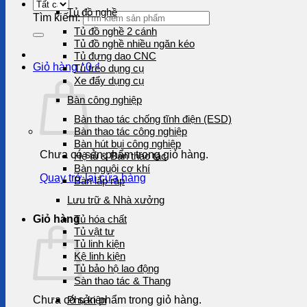
Tủ đồ nghề
Tìm kiếm:
Tủ đồ nghề 2 cánh
Tủ đồ nghề nhiều ngăn kéo
Tủ đựng dao CNC
Giỏ hàng /
0
₫
Tủ treo dụng cụ
Xe đẩy dụng cụ
Bàn công nghiệp
Bàn thao tác chống tĩnh điện (ESD)
Bàn thao tác công nghiệp
Bàn hút bụi công nghiệp
Chưa có sản phẩm trong giỏ hàng.
Hệ tủ & Bàn thao tác
Bàn nguội cơ khí
Quay trở lại cửa hàng
Bàn lắp ráp
Lưu trữ & Nhà xưởng
Giỏ hàng
Tủ hóa chất
Tủ vật tư
Tủ linh kiện
Kệ linh kiện
Tủ bảo hộ lao động
Sàn thao tác & Thang
Chưa có sản phẩm trong giỏ hàng.
Phụ kiện