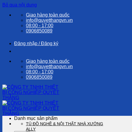
Bỏ qua nội dung
Giao hàng toàn quốc
info@quyetthangvn.vn
08:00 - 17:00
0906850089
Đăng nhập / Đăng ký
Giao hàng toàn quốc
info@quyetthangvn.vn
08:00 - 17:00
0906850089
Danh mục sản phẩm
TỦ ĐỒ NGHỀ & NỘI THẤT NHÀ XƯỞNG
ALLY