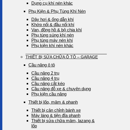
Dụng cụ khí nén khác
Phụ Kiện & Phụ Tùng Khí Nén
Dây hơi & ống dẫn khí
Khớp nối & đầu nối khí
Van, đồng hồ & bộ chia khí
Phụ tùng súng khí nén
Phụ tùng máy nén khí
Phụ kiện khí nén khác
THIẾT BỊ SỬA CHỮA Ô TÔ – GARAGE
Cầu nâng ô tô
Cầu nâng 2 trụ
Cầu nâng 4 trụ
Cầu nâng cắt kéo
Cầu nâng đỗ xe & chuyên dụng
Phụ kiện cầu nâng
Thiết bị lốp, mâm & phanh
Thiết bị cân chỉnh bánh xe
Máy láng & tiện đĩa phanh
Thiết bị sửa chữa mâm, lazang &
lốp