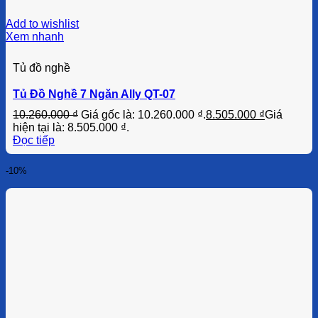
Add to wishlist
Xem nhanh
Tủ đồ nghề
Tủ Đồ Nghề 7 Ngăn Ally QT-07
10.260.000
₫
Giá gốc là: 10.260.000 ₫.
8.505.000
₫
Giá
hiện tại là: 8.505.000 ₫.
Đọc tiếp
-10%