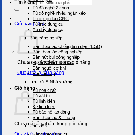
Tìm kiếm:
Tủ đồ nghề 2 cánh
Tủ đồ nghề nhiều ngăn kéo
Tủ đựng dao CNC
Giỏ hàng /
0
₫
Tủ treo dụng cụ
Xe đẩy dụng cụ
Bàn công nghiệp
Bàn thao tác chống tĩnh điện (ESD)
Bàn thao tác công nghiệp
Bàn hút bụi công nghiệp
Chưa có sản phẩm trong giỏ hàng.
Hệ tủ & Bàn thao tác
Bàn nguội cơ khí
Quay trở lại cửa hàng
Bàn lắp ráp
Lưu trữ & Nhà xưởng
Giỏ hàng
Tủ hóa chất
Tủ vật tư
Tủ linh kiện
Kệ linh kiện
Tủ bảo hộ lao động
Sàn thao tác & Thang
Chưa có sản phẩm trong giỏ hàng.
Phụ kiện
Quay trở lại cửa hàng
Bảng treo dụng cụ