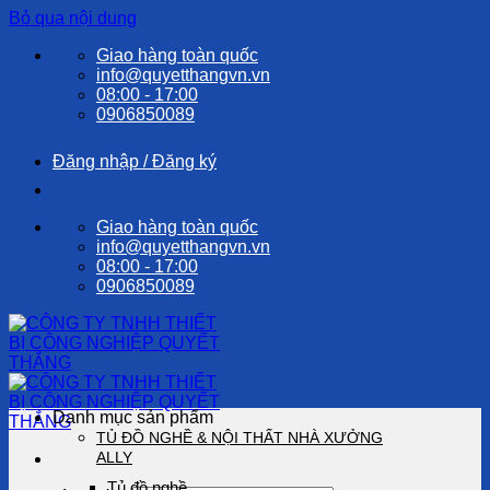
Bỏ qua nội dung
Giao hàng toàn quốc
info@quyetthangvn.vn
08:00 - 17:00
0906850089
Đăng nhập / Đăng ký
Giao hàng toàn quốc
info@quyetthangvn.vn
08:00 - 17:00
0906850089
Danh mục sản phẩm
TỦ ĐỒ NGHỀ & NỘI THẤT NHÀ XƯỞNG
ALLY
Tủ đồ nghề