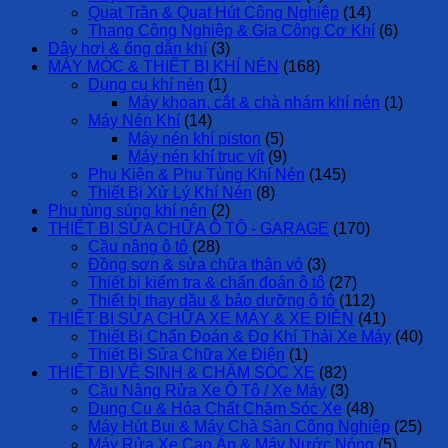
Quạt Trần & Quạt Hút Công Nghiệp
(14)
Thang Công Nghiệp & Gia Công Cơ Khí
(6)
Dây hơi & ống dẫn khí
(3)
MÁY MÓC & THIẾT BỊ KHÍ NÉN
(168)
Dụng cụ khí nén
(1)
Máy khoan, cắt & chà nhám khí nén
(1)
Máy Nén Khí
(14)
Máy nén khí piston
(5)
Máy nén khí trục vít
(9)
Phụ Kiện & Phụ Tùng Khí Nén
(145)
Thiết Bị Xử Lý Khí Nén
(8)
Phụ tùng súng khí nén
(2)
THIẾT BỊ SỬA CHỮA Ô TÔ - GARAGE
(170)
Cầu nâng ô tô
(28)
Đồng sơn & sửa chữa thân vỏ
(3)
Thiết bị kiểm tra & chẩn đoán ô tô
(27)
Thiết bị thay dầu & bảo dưỡng ô tô
(112)
THIẾT BỊ SỬA CHỮA XE MÁY & XE ĐIỆN
(41)
Thiết Bị Chẩn Đoán & Đo Khí Thải Xe Máy
(40)
Thiết Bị Sửa Chữa Xe Điện
(1)
THIẾT BỊ VỆ SINH & CHĂM SÓC XE
(82)
Cầu Nâng Rửa Xe Ô Tô / Xe Máy
(3)
Dụng Cụ & Hóa Chất Chăm Sóc Xe
(48)
Máy Hút Bụi & Máy Chà Sàn Công Nghiệp
(25)
Máy Rửa Xe Cao Áp & Máy Nước Nóng
(5)