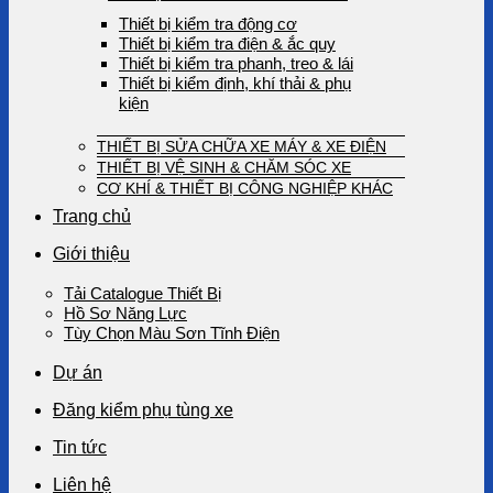
Thiết bị kiểm tra động cơ
Thiết bị kiểm tra điện & ắc quy
Thiết bị kiểm tra phanh, treo & lái
Thiết bị kiểm định, khí thải & phụ
kiện
THIẾT BỊ SỬA CHỮA XE MÁY & XE ĐIỆN
THIẾT BỊ VỆ SINH & CHĂM SÓC XE
CƠ KHÍ & THIẾT BỊ CÔNG NGHIỆP KHÁC
Trang chủ
Giới thiệu
Tải Catalogue Thiết Bị
Hồ Sơ Năng Lực
Tùy Chọn Màu Sơn Tĩnh Điện
Dự án
Đăng kiểm phụ tùng xe
Tin tức
Liên hệ