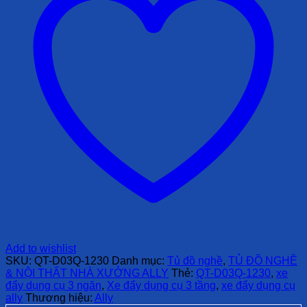
Add to wishlist
SKU:
QT-D03Q-1230
Danh mục:
Tủ đồ nghề
,
TỦ ĐỒ NGHỀ
& NỘI THẤT NHÀ XƯỞNG ALLY
Thẻ:
QT-D03Q-1230
,
xe
đẩy dụng cụ 3 ngăn
,
Xe đẩy dụng cụ 3 tầng
,
xe đẩy dụng cụ
ally
Thương hiệu:
Ally