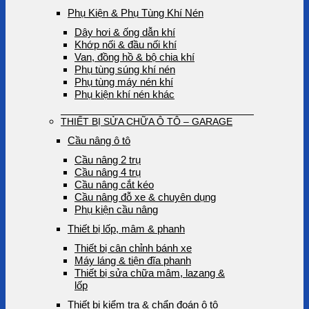
Phụ Kiện & Phụ Tùng Khí Nén
Dây hơi & ống dẫn khí
Khớp nối & đầu nối khí
Van, đồng hồ & bộ chia khí
Phụ tùng súng khí nén
Phụ tùng máy nén khí
Phụ kiện khí nén khác
THIẾT BỊ SỬA CHỮA Ô TÔ – GARAGE
Cầu nâng ô tô
Cầu nâng 2 trụ
Cầu nâng 4 trụ
Cầu nâng cắt kéo
Cầu nâng đỗ xe & chuyên dụng
Phụ kiện cầu nâng
Thiết bị lốp, mâm & phanh
Thiết bị cân chỉnh bánh xe
Máy láng & tiện đĩa phanh
Thiết bị sửa chữa mâm, lazang &
lốp
Thiết bị kiểm tra & chẩn đoán ô tô