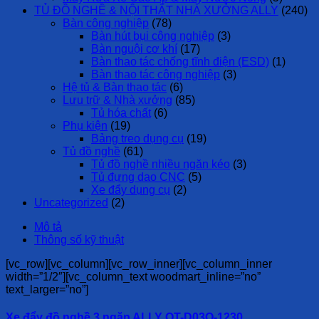
TỦ ĐỒ NGHỀ & NỘI THẤT NHÀ XƯỞNG ALLY
(240)
Bàn công nghiệp
(78)
Bàn hút bụi công nghiệp
(3)
Bàn nguội cơ khí
(17)
Bàn thao tác chống tĩnh điện (ESD)
(1)
Bàn thao tác công nghiệp
(3)
Hệ tủ & Bàn thao tác
(6)
Lưu trữ & Nhà xưởng
(85)
Tủ hóa chất
(6)
Phụ kiện
(19)
Bảng treo dụng cụ
(19)
Tủ đồ nghề
(61)
Tủ đồ nghề nhiều ngăn kéo
(3)
Tủ đựng dao CNC
(5)
Xe đẩy dụng cụ
(2)
Uncategorized
(2)
Mô tả
Thông số kỹ thuật
[vc_row][vc_column][vc_row_inner][vc_column_inner
width=”1/2″][vc_column_text woodmart_inline=”no”
text_larger=”no”]
Xe đẩy đồ nghề 3 ngăn ALLY QT-D03Q-1230