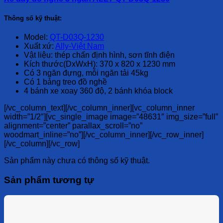
Thông số kỹ thuật:
Model:
QT-D03Q-1230
Xuất xứ:
Ally-Việt Nam
Vật liệu: thép chấn định hình, sơn tĩnh điện
Kích thước(DxWxH): 370 x 820 x 1230 mm
Có 3 ngăn đựng, mỗi ngăn tải 45kg
Có 1 bảng treo đồ nghề
4 bánh xe xoay 360 độ, 2 bánh khóa block
[/vc_column_text][/vc_column_inner][vc_column_inner
width=”1/2″][vc_single_image image=”48631″ img_size=”full”
alignment=”center” parallax_scroll=”no”
woodmart_inline=”no”][/vc_column_inner][/vc_row_inner]
[/vc_column][/vc_row]
Sản phẩm này chưa có thông số kỹ thuật.
Sản phẩm tương tự