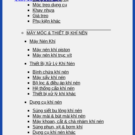
Móc treo dụng cụ
Khay nhựa
Giá treo
Phụ kiện khác
MÁY MÓC & THIẾT BỊ KHÍ NÉN
Máy Nén Khí
Máy nén khí piston
Máy nén khí trục vít
Thiết Bị Xử Lý Khí Nén
Bình chứa khí nén
Máy sấy khí nén
Bộ lọc & điều áp khí nén
Hệ thống cấp khí nén
Thiết bị xử lý khí khác
Dụng cụ khí nén
Súng siết bu lông khí nén
Máy mài & bút mài khí nén
Máy khoan, cắt & chà nhám khí nén
Súng phun, xịt & bơm khí
Dụng cụ khí nén khác