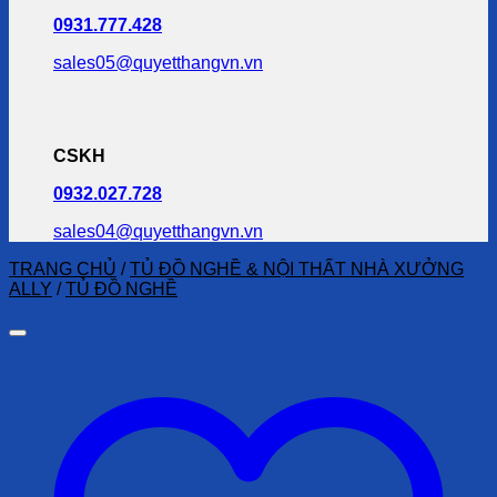
0931.777.428
sales05@quyetthangvn.vn
CSKH
0932.027.728
sales04@quyetthangvn.vn
TRANG CHỦ
/
TỦ ĐỒ NGHỀ & NỘI THẤT NHÀ XƯỞNG
ALLY
/
TỦ ĐỒ NGHỀ