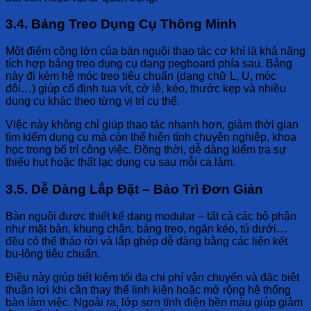
3.4. Bảng Treo Dụng Cụ Thông Minh
Một điểm cộng lớn của bàn nguội thao tác cơ khí là khả năng
tích hợp bảng treo dụng cụ dạng pegboard phía sau. Bảng
này đi kèm hệ móc treo tiêu chuẩn (dạng chữ L, U, móc
đôi…) giúp cố định tua vít, cờ lê, kéo, thước kẹp và nhiều
dụng cụ khác theo từng vị trí cụ thể.
Việc này không chỉ giúp thao tác nhanh hơn, giảm thời gian
tìm kiếm dụng cụ mà còn thể hiện tính chuyên nghiệp, khoa
học trong bố trí công việc. Đồng thời, dễ dàng kiểm tra sự
thiếu hụt hoặc thất lạc dụng cụ sau mỗi ca làm.
3.5. Dễ Dàng Lắp Đặt – Bảo Trì Đơn Giản
Bàn nguội được thiết kế dạng modular – tất cả các bộ phận
như mặt bàn, khung chân, bảng treo, ngăn kéo, tủ dưới…
đều có thể tháo rời và lắp ghép dễ dàng bằng các liên kết
bu-lông tiêu chuẩn.
Điều này giúp tiết kiệm tối đa chi phí vận chuyển và đặc biệt
thuận lợi khi cần thay thế linh kiện hoặc mở rộng hệ thống
bàn làm việc. Ngoài ra, lớp sơn tĩnh điện bền màu giúp giảm