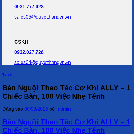
0931.777.428
sales05@quyetthangvn.vn
CSKH
0932.027.728
sales04@quyetthangvn.vn
Tư vấn
Bàn Nguội Thao Tác Cơ Khí ALLY – 1
Chiếc Bàn, 100 Việc Nhẹ Tênh
Đăng vào
08/08/2025
bởi
admin
Bàn Nguội Thao Tác Cơ Khí ALLY – 1
Chiếc Bàn, 100 Việc Nhẹ Tênh