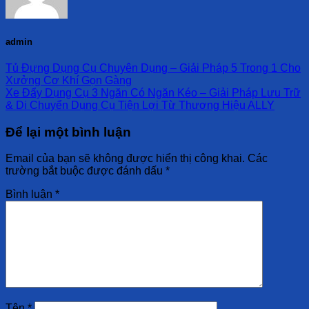
admin
Tủ Đựng Dụng Cụ Chuyên Dụng – Giải Pháp 5 Trong 1 Cho
Xưởng Cơ Khí Gọn Gàng
Xe Đẩy Dụng Cụ 3 Ngăn Có Ngăn Kéo – Giải Pháp Lưu Trữ
& Di Chuyển Dụng Cụ Tiện Lợi Từ Thương Hiệu ALLY
Để lại một bình luận
Email của bạn sẽ không được hiển thị công khai.
Các
trường bắt buộc được đánh dấu
*
Bình luận
*
Tên
*