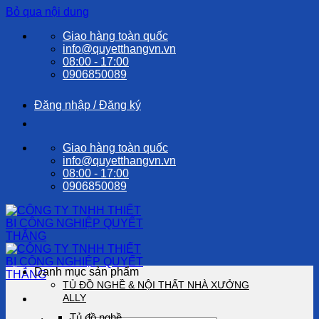
Bỏ qua nội dung
Giao hàng toàn quốc
info@quyetthangvn.vn
08:00 - 17:00
0906850089
Đăng nhập / Đăng ký
Giao hàng toàn quốc
info@quyetthangvn.vn
08:00 - 17:00
0906850089
Danh mục sản phẩm
TỦ ĐỒ NGHỀ & NỘI THẤT NHÀ XƯỞNG
ALLY
Tủ đồ nghề