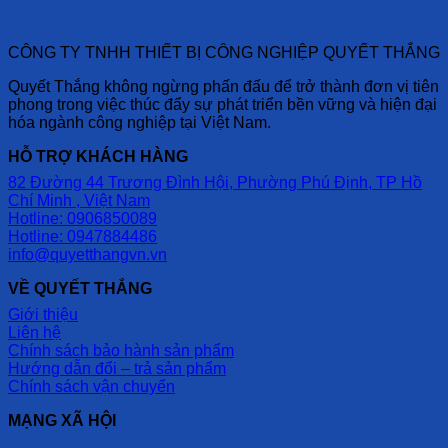
CÔNG TY TNHH THIẾT BỊ CÔNG NGHIỆP QUYẾT THẮNG
Quyết Thắng không ngừng phấn đấu để trở thành đơn vị tiên
phong trong việc thúc đẩy sự phát triển bền vững và hiện đại
hóa ngành công nghiệp tại Việt Nam.
HỖ TRỢ KHÁCH HÀNG
82 Đường 44 Trương Đình Hội, Phường Phú Định, TP Hồ
Chí Minh , Việt Nam
Hotline: 0906850089
Hotline: 0947884486
info@quyetthangvn.vn
VỀ QUYẾT THẮNG
Giới thiệu
Liên hệ
Chính sách bảo hành sản phẩm
Hướng dẫn đổi – trả sản phẩm
Chính sách vận chuyển
MẠNG XÃ HỘI