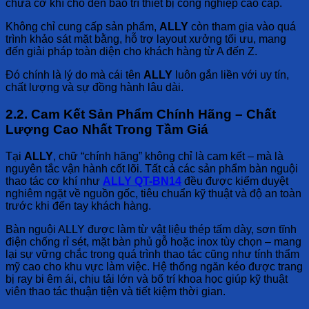
chữa cơ khí cho đến bảo trì thiết bị công nghiệp cao cấp.
Không chỉ cung cấp sản phẩm,
ALLY
còn tham gia vào quá
trình khảo sát mặt bằng, hỗ trợ layout xưởng tối ưu, mang
đến giải pháp toàn diện cho khách hàng từ A đến Z.
Đó chính là lý do mà cái tên
ALLY
luôn gắn liền với uy tín,
chất lượng và sự đồng hành lâu dài.
2.2. Cam Kết Sản Phẩm Chính Hãng – Chất
Lượng Cao Nhất Trong Tầm Giá
Tại
ALLY
, chữ “chính hãng” không chỉ là cam kết – mà là
nguyên tắc vận hành cốt lõi. Tất cả các sản phẩm bàn nguội
thao tác cơ khí như
ALLY QT-BN14
đều được kiểm duyệt
nghiêm ngặt về nguồn gốc, tiêu chuẩn kỹ thuật và độ an toàn
trước khi đến tay khách hàng.
Bàn nguội ALLY được làm từ vật liệu thép tấm dày, sơn tĩnh
điện chống rỉ sét, mặt bàn phủ gỗ hoặc inox tùy chọn – mang
lại sự vững chắc trong quá trình thao tác cũng như tính thẩm
mỹ cao cho khu vực làm việc. Hệ thống ngăn kéo được trang
bị ray bi êm ái, chịu tải lớn và bố trí khoa học giúp kỹ thuật
viên thao tác thuận tiện và tiết kiệm thời gian.