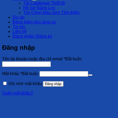
Tải Catalogue Thiết Bị
Hồ Sơ Năng Lực
Tùy Chọn Màu Sơn Tĩnh Điện
Dự án
Đăng kiểm phụ tùng xe
Tin tức
Liên hệ
Đăng nhập / Đăng ký
Đăng nhập
Tên tài khoản hoặc địa chỉ email
*
Bắt buộc
Mật khẩu
*
Bắt buộc
Ghi nhớ mật khẩu
Đăng nhập
Quên mật khẩu?