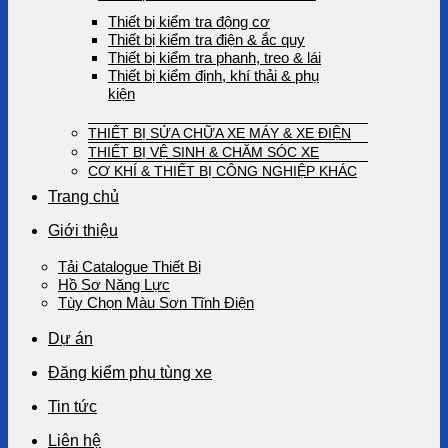
Thiết bị kiểm tra động cơ
Thiết bị kiểm tra điện & ắc quy
Thiết bị kiểm tra phanh, treo & lái
Thiết bị kiểm định, khí thải & phụ
kiện
THIẾT BỊ SỬA CHỮA XE MÁY & XE ĐIỆN
THIẾT BỊ VỆ SINH & CHĂM SÓC XE
CƠ KHÍ & THIẾT BỊ CÔNG NGHIỆP KHÁC
Trang chủ
Giới thiệu
Tải Catalogue Thiết Bị
Hồ Sơ Năng Lực
Tùy Chọn Màu Sơn Tĩnh Điện
Dự án
Đăng kiểm phụ tùng xe
Tin tức
Liên hệ