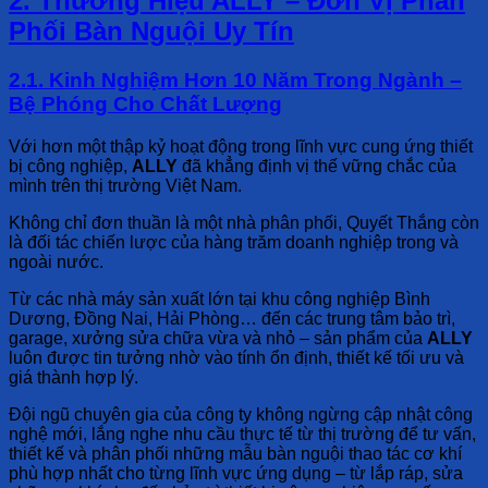
2. Thương Hiệu ALLY – Đơn Vị Phân
Phối Bàn Nguội Uy Tín
2.1. Kinh Nghiệm Hơn 10 Năm Trong Ngành –
Bệ Phóng Cho Chất Lượng
Với hơn một thập kỷ hoạt động trong lĩnh vực cung ứng thiết
bị công nghiệp,
ALLY
đã khẳng định vị thế vững chắc của
mình trên thị trường Việt Nam.
Không chỉ đơn thuần là một nhà phân phối, Quyết Thắng còn
là đối tác chiến lược của hàng trăm doanh nghiệp trong và
ngoài nước.
Từ các nhà máy sản xuất lớn tại khu công nghiệp Bình
Dương, Đồng Nai, Hải Phòng… đến các trung tâm bảo trì,
garage, xưởng sửa chữa vừa và nhỏ – sản phẩm của
ALLY
luôn được tin tưởng nhờ vào tính ổn định, thiết kế tối ưu và
giá thành hợp lý.
Đội ngũ chuyên gia của công ty không ngừng cập nhật công
nghệ mới, lắng nghe nhu cầu thực tế từ thị trường để tư vấn,
thiết kế và phân phối những mẫu bàn nguội thao tác cơ khí
phù hợp nhất cho từng lĩnh vực ứng dụng – từ lắp ráp, sửa