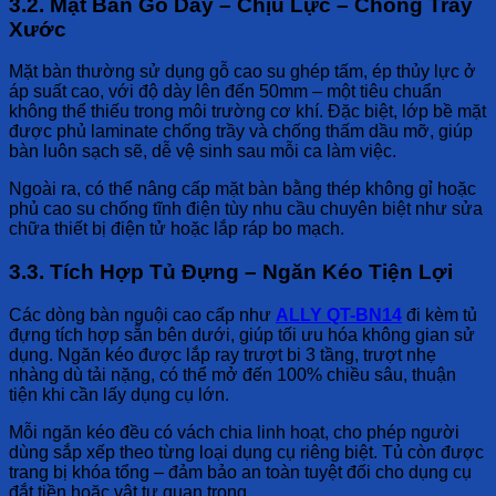
3.2. Mặt Bàn Gỗ Dày – Chịu Lực – Chống Trầy
Xước
Mặt bàn thường sử dụng gỗ cao su ghép tấm, ép thủy lực ở
áp suất cao, với độ dày lên đến 50mm – một tiêu chuẩn
không thể thiếu trong môi trường cơ khí. Đặc biệt, lớp bề mặt
được phủ laminate chống trầy và chống thấm dầu mỡ, giúp
bàn luôn sạch sẽ, dễ vệ sinh sau mỗi ca làm việc.
Ngoài ra, có thể nâng cấp mặt bàn bằng thép không gỉ hoặc
phủ cao su chống tĩnh điện tùy nhu cầu chuyên biệt như sửa
chữa thiết bị điện tử hoặc lắp ráp bo mạch.
3.3. Tích Hợp Tủ Đựng – Ngăn Kéo Tiện Lợi
Các dòng bàn nguội cao cấp như
ALLY QT-BN14
đi kèm tủ
đựng tích hợp sẵn bên dưới, giúp tối ưu hóa không gian sử
dụng. Ngăn kéo được lắp ray trượt bi 3 tầng, trượt nhẹ
nhàng dù tải nặng, có thể mở đến 100% chiều sâu, thuận
tiện khi cần lấy dụng cụ lớn.
Mỗi ngăn kéo đều có vách chia linh hoạt, cho phép người
dùng sắp xếp theo từng loại dụng cụ riêng biệt. Tủ còn được
trang bị khóa tổng – đảm bảo an toàn tuyệt đối cho dụng cụ
đắt tiền hoặc vật tư quan trọng.