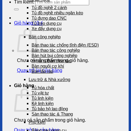
Tìm kiếm:
Tủ đồ nghề 2 cánh
Tủ đồ nghề nhiều ngăn kéo
Tủ đựng dao CNC
Giỏ hàng /
0
₫
Tủ treo dụng cụ
Xe đẩy dụng cụ
Bàn công nghiệp
Bàn thao tác chống tĩnh điện (ESD)
Bàn thao tác công nghiệp
Bàn hút bụi công nghiệp
Chưa có sản phẩm trong giỏ hàng.
Hệ tủ & Bàn thao tác
Bàn nguội cơ khí
Quay trở lại cửa hàng
Bàn lắp ráp
Lưu trữ & Nhà xưởng
Giỏ hàng
Tủ hóa chất
Tủ vật tư
Tủ linh kiện
Kệ linh kiện
Tủ bảo hộ lao động
Sàn thao tác & Thang
Chưa có sản phẩm trong giỏ hàng.
Phụ kiện
Quay trở lại cửa hàng
Bảng treo dụng cụ