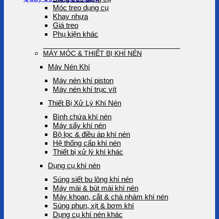
Móc treo dụng cụ
Khay nhựa
Giá treo
Phụ kiện khác
MÁY MÓC & THIẾT BỊ KHÍ NÉN
Máy Nén Khí
Máy nén khí piston
Máy nén khí trục vít
Thiết Bị Xử Lý Khí Nén
Bình chứa khí nén
Máy sấy khí nén
Bộ lọc & điều áp khí nén
Hệ thống cấp khí nén
Thiết bị xử lý khí khác
Dụng cụ khí nén
Súng siết bu lông khí nén
Máy mài & bút mài khí nén
Máy khoan, cắt & chà nhám khí nén
Súng phun, xịt & bơm khí
Dụng cụ khí nén khác