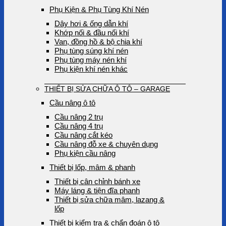
Phụ Kiện & Phụ Tùng Khí Nén
Dây hơi & ống dẫn khí
Khớp nối & đầu nối khí
Van, đồng hồ & bộ chia khí
Phụ tùng súng khí nén
Phụ tùng máy nén khí
Phụ kiện khí nén khác
THIẾT BỊ SỬA CHỮA Ô TÔ – GARAGE
Cầu nâng ô tô
Cầu nâng 2 trụ
Cầu nâng 4 trụ
Cầu nâng cắt kéo
Cầu nâng đỗ xe & chuyên dụng
Phụ kiện cầu nâng
Thiết bị lốp, mâm & phanh
Thiết bị cân chỉnh bánh xe
Máy láng & tiện đĩa phanh
Thiết bị sửa chữa mâm, lazang &
lốp
Thiết bị kiểm tra & chẩn đoán ô tô