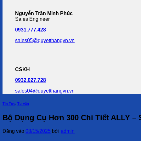
Nguyễn Trần Minh Phúc
Sales Engineer
0931.777.428
sales05@quyetthangvn.vn
CSKH
0932.027.728
sales04@quyetthangvn.vn
Tin Tức
,
Tư vấn
Bộ Dụng Cụ Hơn 300 Chi Tiết ALLY – 
Đăng vào
08/15/2025
bởi
admin