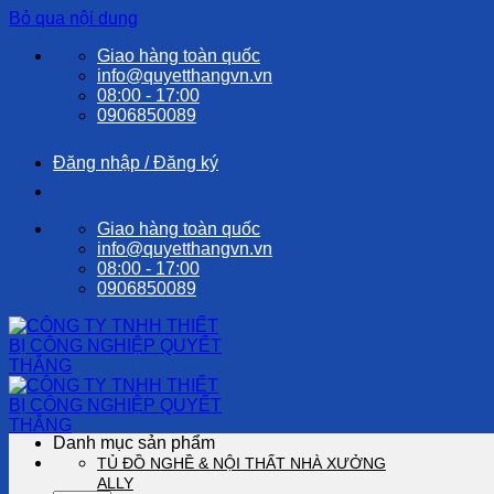
Bỏ qua nội dung
Giao hàng toàn quốc
info@quyetthangvn.vn
08:00 - 17:00
0906850089
Đăng nhập / Đăng ký
Giao hàng toàn quốc
info@quyetthangvn.vn
08:00 - 17:00
0906850089
Danh mục sản phẩm
TỦ ĐỒ NGHỀ & NỘI THẤT NHÀ XƯỞNG
ALLY