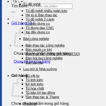
Tủ đồ nghề
Tìm kiếm:
Tủ đồ nghề nhiều ngăn kéo
Hệ tủ & Bàn thao tác
Tủ đồ nghề 2 cánh
Giỏ hàng /
0
₫
Tủ treo dụng cụ
Tủ đựng dao CNC
Xe đẩy dụng cụ
Bàn công nghiệp
Bàn thao tác công nghiệp
Bàn nguội cơ khí
Chưa có sản phẩm trong giỏ hàng.
Bàn thao tác chống tĩnh điện (ESD)
Bàn hút bụi công nghiệp
Quay trở lại cửa hàng
Bàn lắp ráp
Lưu trữ & Nhà xưởng
Giỏ hàng
Tủ vật tư
Tủ linh kiện
Kệ linh kiện
Tủ hóa chất
Tủ bảo hộ lao động
Sàn thao tác & Thang
Chưa có sản phẩm trong giỏ hàng.
Phụ kiện