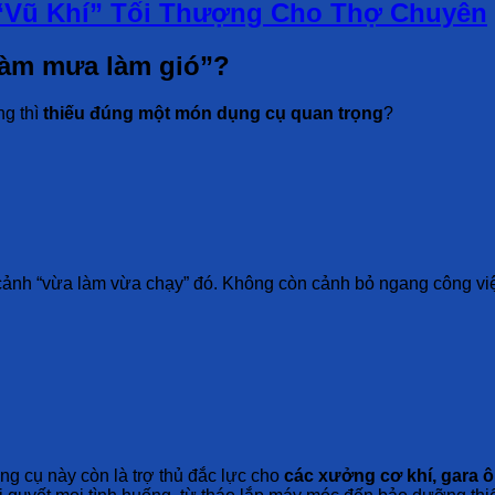
 “Vũ Khí” Tối Thượng Cho Thợ Chuyên
“làm mưa làm gió”?
ng thì
thiếu đúng một món dụng cụ quan trọng
?
cảnh “vừa làm vừa chạy” đó. Không còn cảnh bỏ ngang công việc c
ụng cụ này còn là trợ thủ đắc lực cho
các xưởng cơ khí, gara ô