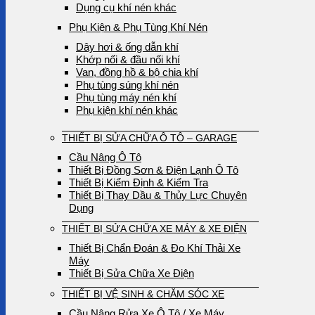
Dụng cụ khí nén khác
Phụ Kiện & Phụ Tùng Khí Nén
Dây hơi & ống dẫn khí
Khớp nối & đầu nối khí
Van, đồng hồ & bộ chia khí
Phụ tùng súng khí nén
Phụ tùng máy nén khí
Phụ kiện khí nén khác
THIẾT BỊ SỬA CHỮA Ô TÔ – GARAGE
Cầu Nâng Ô Tô
Thiết Bị Đồng Sơn & Điện Lạnh Ô Tô
Thiết Bị Kiểm Định & Kiểm Tra
Thiết Bị Thay Dầu & Thủy Lực Chuyên
Dụng
THIẾT BỊ SỬA CHỮA XE MÁY & XE ĐIỆN
Thiết Bị Chẩn Đoán & Đo Khí Thải Xe
Máy
Thiết Bị Sửa Chữa Xe Điện
THIẾT BỊ VỆ SINH & CHĂM SÓC XE
Cầu Nâng Rửa Xe Ô Tô / Xe Máy