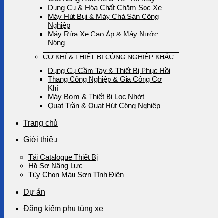
Dụng Cụ & Hóa Chất Chăm Sóc Xe
Máy Hút Bụi & Máy Chà Sàn Công
Nghiệp
Máy Rửa Xe Cao Áp & Máy Nước
Nóng
CƠ KHÍ & THIẾT BỊ CÔNG NGHIỆP KHÁC
Dụng Cụ Cầm Tay & Thiết Bị Phục Hồi
Thang Công Nghiệp & Gia Công Cơ
Khí
Máy Bơm & Thiết Bị Lọc Nhớt
Quạt Trần & Quạt Hút Công Nghiệp
Trang chủ
Giới thiệu
Tải Catalogue Thiết Bị
Hồ Sơ Năng Lực
Tùy Chọn Màu Sơn Tĩnh Điện
Dự án
Đăng kiểm phụ tùng xe