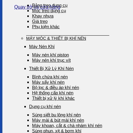
Bảng treo dụng cụ
Quay trở lại cửa hàng
Móc treo dụng cụ
Khay nhựa
Giá treo
Phụ kiện khác
MÁY MÓC & THIẾT BỊ KHÍ NÉN
Máy Nén Khí
Máy nén khí piston
Máy nén khí trục vít
Thiết Bị Xử Lý Khí Nén
Bình chứa khí nén
Máy sấy khí nén
Bộ lọc & điều áp khí nén
Hệ thống cấp khí nén
Thiết bị xử lý khí khác
Dụng cụ khí nén
Súng siết bu lông khí nén
Máy mài & bút mài khí nén
Máy khoan, cắt & chà nhám khí nén
Súng phun, xịt & bơm khí