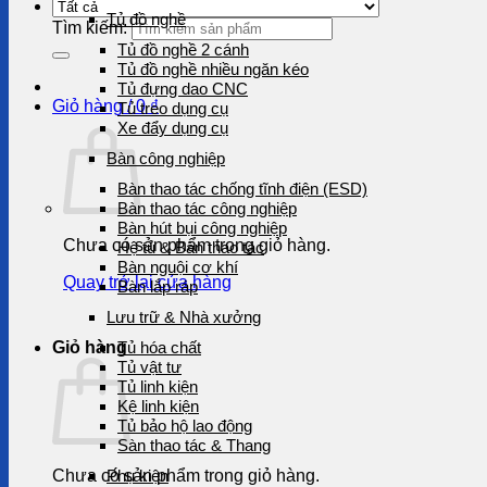
Tủ đồ nghề
Tìm kiếm:
Tủ đồ nghề 2 cánh
Tủ đồ nghề nhiều ngăn kéo
Tủ đựng dao CNC
Giỏ hàng /
0
₫
Tủ treo dụng cụ
Xe đẩy dụng cụ
Bàn công nghiệp
Bàn thao tác chống tĩnh điện (ESD)
Bàn thao tác công nghiệp
Bàn hút bụi công nghiệp
Chưa có sản phẩm trong giỏ hàng.
Hệ tủ & Bàn thao tác
Bàn nguội cơ khí
Quay trở lại cửa hàng
Bàn lắp ráp
Lưu trữ & Nhà xưởng
Giỏ hàng
Tủ hóa chất
Tủ vật tư
Tủ linh kiện
Kệ linh kiện
Tủ bảo hộ lao động
Sàn thao tác & Thang
Chưa có sản phẩm trong giỏ hàng.
Phụ kiện