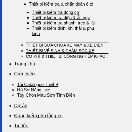
Thiết bị kiểm tra & chẩn đoán ô tô
Thiết bị kiểm tra động cơ
Thiết bị kiểm tra điện & ắc quy
Thiết bị kiểm tra phanh, treo & lái
Thiết bị kiểm định, khí thải & phụ
kiện
THIẾT BỊ SỬA CHỮA XE MÁY & XE ĐIỆN
THIẾT BỊ VỆ SINH & CHĂM SÓC XE
CƠ KHÍ & THIẾT BỊ CÔNG NGHIỆP KHÁC
Trang chủ
Giới thiệu
Tải Catalogue Thiết Bị
Hồ Sơ Năng Lực
Tùy Chọn Màu Sơn Tĩnh Điện
Dự án
Đăng kiểm phụ tùng xe
Tin tức