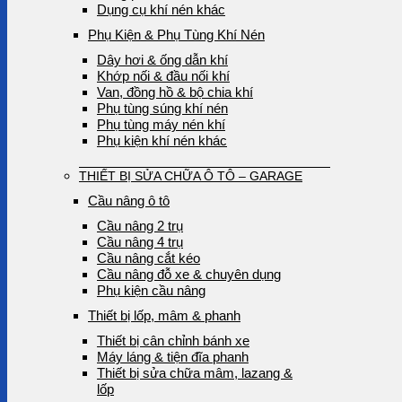
Dụng cụ khí nén khác
Phụ Kiện & Phụ Tùng Khí Nén
Dây hơi & ống dẫn khí
Khớp nối & đầu nối khí
Van, đồng hồ & bộ chia khí
Phụ tùng súng khí nén
Phụ tùng máy nén khí
Phụ kiện khí nén khác
THIẾT BỊ SỬA CHỮA Ô TÔ – GARAGE
Cầu nâng ô tô
Cầu nâng 2 trụ
Cầu nâng 4 trụ
Cầu nâng cắt kéo
Cầu nâng đỗ xe & chuyên dụng
Phụ kiện cầu nâng
Thiết bị lốp, mâm & phanh
Thiết bị cân chỉnh bánh xe
Máy láng & tiện đĩa phanh
Thiết bị sửa chữa mâm, lazang &
lốp