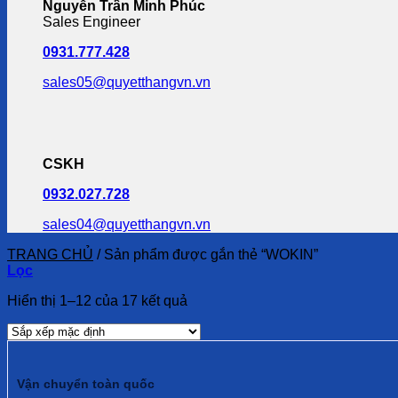
Nguyễn Trần Minh Phúc
Sales Engineer
0931.777.428
sales05@quyetthangvn.vn
CSKH
0932.027.728
sales04@quyetthangvn.vn
TRANG CHỦ
/
Sản phẩm được gắn thẻ “WOKIN”
Lọc
Hiển thị 1–12 của 17 kết quả
Vận chuyển toàn quốc