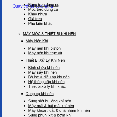
Bảng treo dụng cụ
Quay trở lại cửa hàng
Móc treo dụng cụ
Khay nhựa
Giá treo
Phụ kiện khác
MÁY MÓC & THIẾT BỊ KHÍ NÉN
Máy Nén Khí
Máy nén khí piston
Máy nén khí trục vít
Thiết Bị Xử Lý Khí Nén
Bình chứa khí nén
Máy sấy khí nén
Bộ lọc & điều áp khí nén
Hệ thống cấp khí nén
Thiết bị xử lý khí khác
Dụng cụ khí nén
Súng siết bu lông khí nén
Máy mài & bút mài khí nén
Máy khoan, cắt & chà nhám khí nén
Súng phun, xịt & bơm khí