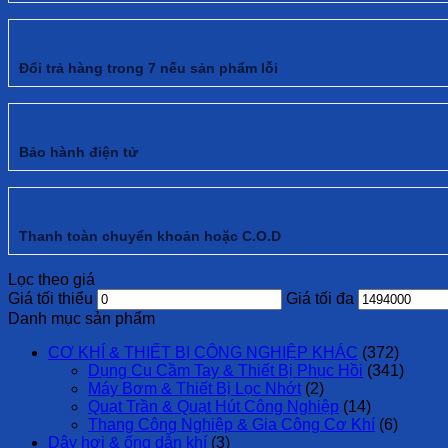
Đổi trả hàng trong 7 nếu sản phẩm lỗi
Bảo hành điện tử
Thanh toàn chuyển khoản hoặc C.O.D
Lọc theo giá
Giá tối thiểu
Giá tối đa
Danh mục sản phẩm
CƠ KHÍ & THIẾT BỊ CÔNG NGHIỆP KHÁC
(372)
Dụng Cụ Cầm Tay & Thiết Bị Phục Hồi
(341)
Máy Bơm & Thiết Bị Lọc Nhớt
(2)
Quạt Trần & Quạt Hút Công Nghiệp
(14)
Thang Công Nghiệp & Gia Công Cơ Khí
(6)
Dây hơi & ống dẫn khí
(3)