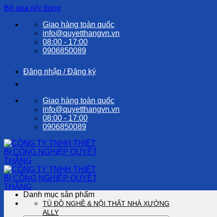
Bỏ qua nội dung
Giao hàng toàn quốc
info@quyetthangvn.vn
08:00 - 17:00
0906850089
Đăng nhập / Đăng ký
Giao hàng toàn quốc
info@quyetthangvn.vn
08:00 - 17:00
0906850089
Danh mục sản phẩm
TỦ ĐỒ NGHỀ & NỘI THẤT NHÀ XƯỞNG
ALLY