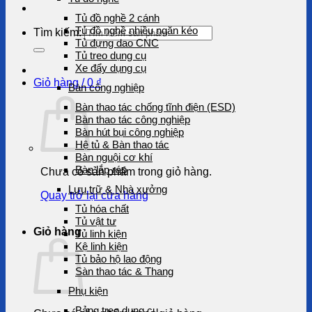
Tủ đồ nghề 2 cánh
Tủ đồ nghề nhiều ngăn kéo
Tìm kiếm:
Tủ đựng dao CNC
Tủ treo dụng cụ
Xe đẩy dụng cụ
Giỏ hàng /
0
₫
Bàn công nghiệp
Bàn thao tác chống tĩnh điện (ESD)
Bàn thao tác công nghiệp
Bàn hút bụi công nghiệp
Hệ tủ & Bàn thao tác
Bàn nguội cơ khí
Bàn lắp ráp
Chưa có sản phẩm trong giỏ hàng.
Lưu trữ & Nhà xưởng
Quay trở lại cửa hàng
Tủ hóa chất
Tủ vật tư
Giỏ hàng
Tủ linh kiện
Kệ linh kiện
Tủ bảo hộ lao động
Sàn thao tác & Thang
Phụ kiện
Bảng treo dụng cụ