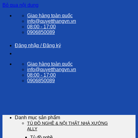
Bỏ qua nội dung
Giao hàng toàn quốc
info@quyetthangvn.vn
08:00 - 17:00
0906850089
Đăng nhập / Đăng ký
Giao hàng toàn quốc
info@quyetthangvn.vn
08:00 - 17:00
0906850089
Danh mục sản phẩm
TỦ ĐỒ NGHỀ & NỘI THẤT NHÀ XƯỞNG
ALLY
Tủ đồ nghề