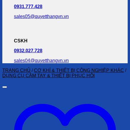
0931.777.428
sales05@quyetthangvn.vn
CSKH
0932.027.728
sales04@quyetthangvn.vn
TRANG CHỦ
/
CƠ KHÍ & THIẾT BỊ CÔNG NGHIỆP KHÁC
/
DỤNG CỤ CẦM TAY & THIẾT BỊ PHỤC HỒI