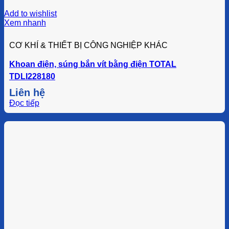
Add to wishlist
Xem nhanh
CƠ KHÍ & THIẾT BỊ CÔNG NGHIỆP KHÁC
Khoan điện, súng bắn vít bằng điện TOTAL
TDLI228180
Liên hệ
Đọc tiếp