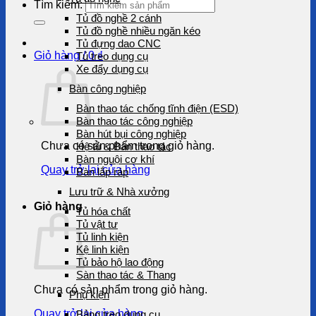
Tìm kiếm:
Tủ đồ nghề 2 cánh
Tủ đồ nghề nhiều ngăn kéo
Tủ đựng dao CNC
Giỏ hàng /
0
₫
Tủ treo dụng cụ
Xe đẩy dụng cụ
Bàn công nghiệp
Bàn thao tác chống tĩnh điện (ESD)
Bàn thao tác công nghiệp
Bàn hút bụi công nghiệp
Chưa có sản phẩm trong giỏ hàng.
Hệ tủ & Bàn thao tác
Bàn nguội cơ khí
Quay trở lại cửa hàng
Bàn lắp ráp
Lưu trữ & Nhà xưởng
Giỏ hàng
Tủ hóa chất
Tủ vật tư
Tủ linh kiện
Kệ linh kiện
Tủ bảo hộ lao động
Sàn thao tác & Thang
Chưa có sản phẩm trong giỏ hàng.
Phụ kiện
Quay trở lại cửa hàng
Bảng treo dụng cụ