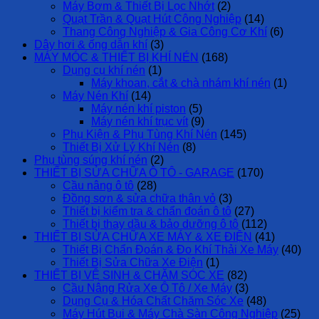
Máy Bơm & Thiết Bị Lọc Nhớt
(2)
Quạt Trần & Quạt Hút Công Nghiệp
(14)
Thang Công Nghiệp & Gia Công Cơ Khí
(6)
Dây hơi & ống dẫn khí
(3)
MÁY MÓC & THIẾT BỊ KHÍ NÉN
(168)
Dụng cụ khí nén
(1)
Máy khoan, cắt & chà nhám khí nén
(1)
Máy Nén Khí
(14)
Máy nén khí piston
(5)
Máy nén khí trục vít
(9)
Phụ Kiện & Phụ Tùng Khí Nén
(145)
Thiết Bị Xử Lý Khí Nén
(8)
Phụ tùng súng khí nén
(2)
THIẾT BỊ SỬA CHỮA Ô TÔ - GARAGE
(170)
Cầu nâng ô tô
(28)
Đồng sơn & sửa chữa thân vỏ
(3)
Thiết bị kiểm tra & chẩn đoán ô tô
(27)
Thiết bị thay dầu & bảo dưỡng ô tô
(112)
THIẾT BỊ SỬA CHỮA XE MÁY & XE ĐIỆN
(41)
Thiết Bị Chẩn Đoán & Đo Khí Thải Xe Máy
(40)
Thiết Bị Sửa Chữa Xe Điện
(1)
THIẾT BỊ VỆ SINH & CHĂM SÓC XE
(82)
Cầu Nâng Rửa Xe Ô Tô / Xe Máy
(3)
Dụng Cụ & Hóa Chất Chăm Sóc Xe
(48)
Máy Hút Bụi & Máy Chà Sàn Công Nghiệp
(25)