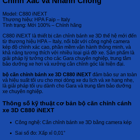
Chính Xác và Nhanh Chóng
Model: C880 iNEXT
Thương hiệu: HPA Faip – Italy
Tình trạng: Mới 100% – Chính hãng
C880 iNEXT là thiết bị căn chỉnh bánh xe 3D thế hệ mới đến
từ thương hiệu HPA – Italy, nổi bật với công nghệ camera
kép độ chính xác cao, phần mềm vận hành thông minh, và
khả năng tương thích với nhiều loại giá đỡ xe. Sản phẩm là
giải pháp lý tưởng cho các Gara chuyên nghiệp, trung tâm
bảo dưỡng xe hơi và xưởng cân chỉnh góc lái hiện đại.
bộ căn chỉnh bánh xe 3D C880 iNEXT
đảm bảo sự an toàn
và hiệu suất tối ưu cho mọi dòng xe du lịch và xe hạng nhẹ,
là giải pháp tối ưu dành cho Gara và trung tâm bảo dưỡng
xe chuyên nghiệp.
Thông số kỹ thuật cơ bản b
ộ căn chỉnh cánh
xe 3D C880 iNEXT
Công nghệ: Cân chỉnh bánh xe 3D bằng camera kép
Sai số đo: Xấp xỉ 0,01°