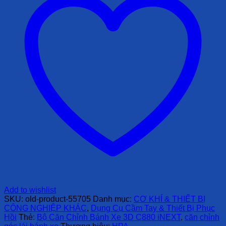
Add to wishlist
SKU:
old-product-55705
Danh mục:
CƠ KHÍ & THIẾT BỊ
CÔNG NGHIỆP KHÁC
,
Dụng Cụ Cầm Tay & Thiết Bị Phục
Hồi
Thẻ:
Bộ Căn Chỉnh Bánh Xe 3D C880 iNEXT
,
căn chỉnh