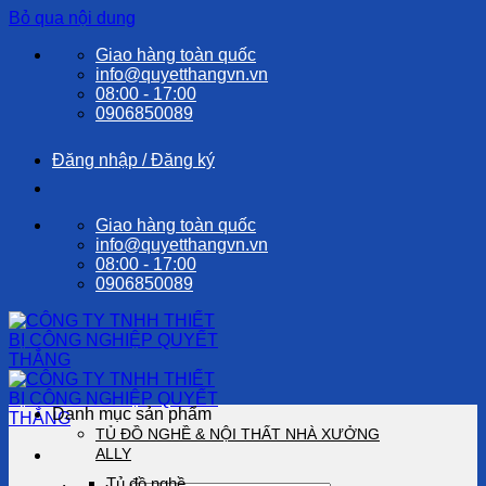
Bỏ qua nội dung
Giao hàng toàn quốc
info@quyetthangvn.vn
08:00 - 17:00
0906850089
Đăng nhập / Đăng ký
Giao hàng toàn quốc
info@quyetthangvn.vn
08:00 - 17:00
0906850089
Danh mục sản phẩm
TỦ ĐỒ NGHỀ & NỘI THẤT NHÀ XƯỞNG
ALLY
Tủ đồ nghề