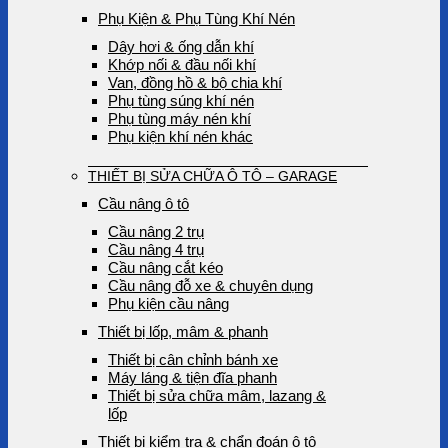
Phụ Kiện & Phụ Tùng Khí Nén
Dây hơi & ống dẫn khí
Khớp nối & đầu nối khí
Van, đồng hồ & bộ chia khí
Phụ tùng súng khí nén
Phụ tùng máy nén khí
Phụ kiện khí nén khác
THIẾT BỊ SỬA CHỮA Ô TÔ – GARAGE
Cầu nâng ô tô
Cầu nâng 2 trụ
Cầu nâng 4 trụ
Cầu nâng cắt kéo
Cầu nâng đỗ xe & chuyên dụng
Phụ kiện cầu nâng
Thiết bị lốp, mâm & phanh
Thiết bị cân chỉnh bánh xe
Máy láng & tiện đĩa phanh
Thiết bị sửa chữa mâm, lazang &
lốp
Thiết bị kiểm tra & chẩn đoán ô tô