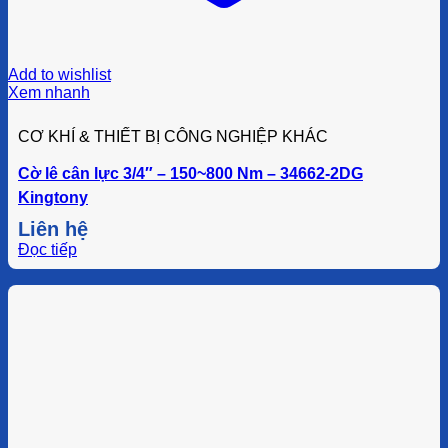
Add to wishlist
Xem nhanh
CƠ KHÍ & THIẾT BỊ CÔNG NGHIỆP KHÁC
Cờ lê cân lực 3/4″ – 150~800 Nm – 34662-2DG
Kingtony
Liên hệ
Đọc tiếp