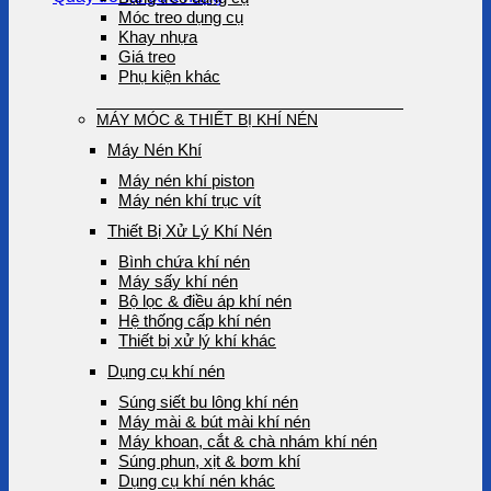
Móc treo dụng cụ
Khay nhựa
Giá treo
Phụ kiện khác
MÁY MÓC & THIẾT BỊ KHÍ NÉN
Máy Nén Khí
Máy nén khí piston
Máy nén khí trục vít
Thiết Bị Xử Lý Khí Nén
Bình chứa khí nén
Máy sấy khí nén
Bộ lọc & điều áp khí nén
Hệ thống cấp khí nén
Thiết bị xử lý khí khác
Dụng cụ khí nén
Súng siết bu lông khí nén
Máy mài & bút mài khí nén
Máy khoan, cắt & chà nhám khí nén
Súng phun, xịt & bơm khí
Dụng cụ khí nén khác