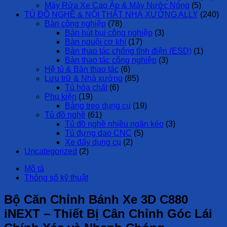
Máy Rửa Xe Cao Áp & Máy Nước Nóng
(5)
TỦ ĐỒ NGHỀ & NỘI THẤT NHÀ XƯỞNG ALLY
(240)
Bàn công nghiệp
(78)
Bàn hút bụi công nghiệp
(3)
Bàn nguội cơ khí
(17)
Bàn thao tác chống tĩnh điện (ESD)
(1)
Bàn thao tác công nghiệp
(3)
Hệ tủ & Bàn thao tác
(6)
Lưu trữ & Nhà xưởng
(85)
Tủ hóa chất
(6)
Phụ kiện
(19)
Bảng treo dụng cụ
(19)
Tủ đồ nghề
(61)
Tủ đồ nghề nhiều ngăn kéo
(3)
Tủ đựng dao CNC
(5)
Xe đẩy dụng cụ
(2)
Uncategorized
(2)
Mô tả
Thông số kỹ thuật
Bộ Căn Chỉnh Bánh Xe 3D C880
iNEXT – Thiết Bị Cân Chỉnh Góc Lái