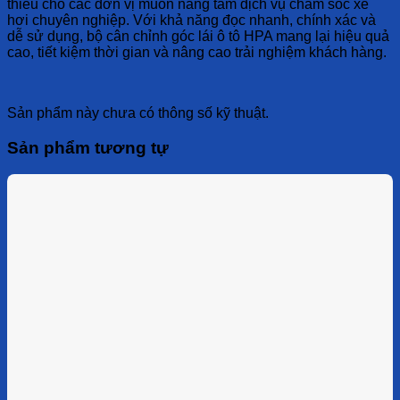
thiếu cho các đơn vị muốn nâng tầm dịch vụ chăm sóc xe
hơi chuyên nghiệp. Với khả năng đọc nhanh, chính xác và
dễ sử dụng, bộ cân chỉnh góc lái ô tô HPA mang lại hiệu quả
cao, tiết kiệm thời gian và nâng cao trải nghiệm khách hàng.
Sản phẩm này chưa có thông số kỹ thuật.
Sản phẩm tương tự