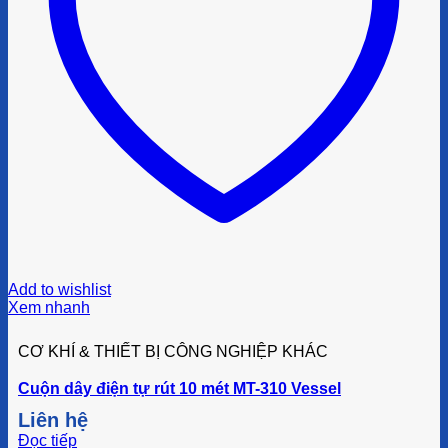
Add to wishlist
Xem nhanh
CƠ KHÍ & THIẾT BỊ CÔNG NGHIỆP KHÁC
Cuộn dây điện tự rút 10 mét MT-310 Vessel
Liên hệ
Đọc tiếp