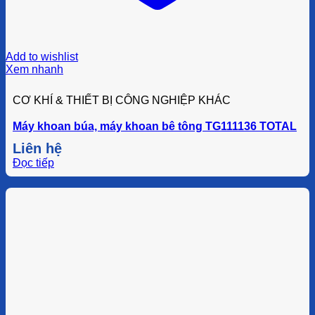
Add to wishlist
Xem nhanh
CƠ KHÍ & THIẾT BỊ CÔNG NGHIỆP KHÁC
Máy khoan búa, máy khoan bê tông TG111136 TOTAL
Liên hệ
Đọc tiếp