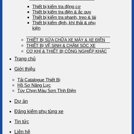
Thiết bị kiểm tra động cơ
Thiết bị kiểm tra điện & ắc quy
Thiết bị kiểm tra phanh, treo & lái
Thiết bị kiểm định, khí thải & phụ
kiện
THIẾT BỊ SỬA CHỮA XE MÁY & XE ĐIỆN
THIẾT BỊ VỆ SINH & CHĂM SÓC XE
CƠ KHÍ & THIẾT BỊ CÔNG NGHIỆP KHÁC
Trang chủ
Giới thiệu
Tải Catalogue Thiết Bị
Hồ Sơ Năng Lực
Tùy Chọn Màu Sơn Tĩnh Điện
Dự án
Đăng kiểm phụ tùng xe
Tin tức
Liên hệ