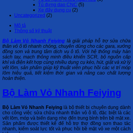
Tủ đựng dao CNC
(5)
Xe đẩy dụng cụ
(2)
Uncategorized
(2)
Mô tả
Thông số kỹ thuật
Bộ Làm Vỏ Nhanh Feiying
là giải pháp hỗ trợ sửa chữa
thân vỏ ô tô nhanh chóng, chuyên dùng cho các gara, xưởng
đồng sơn và trung tâm dịch vụ ô tô. Với hệ thống máy hàn
sách tay, mạch thông minh điều khiển SCR, bộ nguồn cấp
khí và điện kết hợp cùng nhiều dụng cụ kéo, hút, giật và xử lý
vết lõm, sản phẩm giúp kỹ thuật viên phục hồi các vị trí móp
lõm hiệu quả, tiết kiệm thời gian và nâng cao chất lượng
hoàn thiện.
Bộ Làm Vỏ Nhanh Feiying
Bộ Làm Vỏ Nhanh Feiying
là bộ thiết bị chuyên dụng dành
cho công việc sửa chữa nhanh thân vỏ ô tô, đặc biệt là các
vết lõm, móp và biến dạng nhẹ đến trung bình trên bề mặt xe.
Sản phẩm được thiết kế để hỗ trợ thợ đồng sơn thao tác
nhanh, kiểm soát lực tốt và phục hồi bề mặt vỏ xe một cách