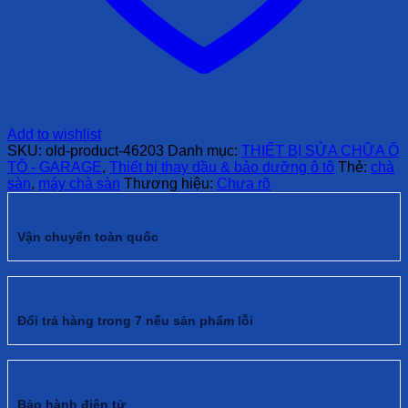
Add to wishlist
SKU:
old-product-46203
Danh mục:
THIẾT BỊ SỬA CHỮA Ô
TÔ - GARAGE
,
Thiết bị thay dầu & bảo dưỡng ô tô
Thẻ:
chà
sàn
,
máy chà sàn
Thương hiệu:
Chưa rõ
Vận chuyển toàn quốc
Đổi trả hàng trong 7 nếu sản phẩm lỗi
Bảo hành điện tử