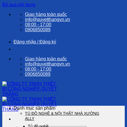
Bỏ qua nội dung
Giao hàng toàn quốc
info@quyetthangvn.vn
08:00 - 17:00
0906850089
Đăng nhập / Đăng ký
Giao hàng toàn quốc
info@quyetthangvn.vn
08:00 - 17:00
0906850089
Danh mục sản phẩm
TỦ ĐỒ NGHỀ & NỘI THẤT NHÀ XƯỞNG
ALLY
Tủ đồ nghề