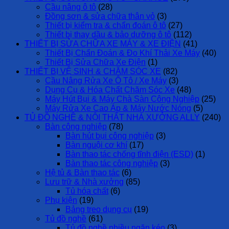
Cầu nâng ô tô
(28)
Đồng sơn & sửa chữa thân vỏ
(3)
Thiết bị kiểm tra & chẩn đoán ô tô
(27)
Thiết bị thay dầu & bảo dưỡng ô tô
(112)
THIẾT BỊ SỬA CHỮA XE MÁY & XE ĐIỆN
(41)
Thiết Bị Chẩn Đoán & Đo Khí Thải Xe Máy
(40)
Thiết Bị Sửa Chữa Xe Điện
(1)
THIẾT BỊ VỆ SINH & CHĂM SÓC XE
(82)
Cầu Nâng Rửa Xe Ô Tô / Xe Máy
(3)
Dụng Cụ & Hóa Chất Chăm Sóc Xe
(48)
Máy Hút Bụi & Máy Chà Sàn Công Nghiệp
(25)
Máy Rửa Xe Cao Áp & Máy Nước Nóng
(5)
TỦ ĐỒ NGHỀ & NỘI THẤT NHÀ XƯỞNG ALLY
(240)
Bàn công nghiệp
(78)
Bàn hút bụi công nghiệp
(3)
Bàn nguội cơ khí
(17)
Bàn thao tác chống tĩnh điện (ESD)
(1)
Bàn thao tác công nghiệp
(3)
Hệ tủ & Bàn thao tác
(6)
Lưu trữ & Nhà xưởng
(85)
Tủ hóa chất
(6)
Phụ kiện
(19)
Bảng treo dụng cụ
(19)
Tủ đồ nghề
(61)
Tủ đồ nghề nhiều ngăn kéo
(3)