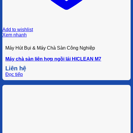
Add to wishlist
Xem nhanh
Máy Hút Bụi & Máy Chà Sàn Công Nghiệp
Máy chà sàn liên hợp ngồi lái HICLEAN M7
Liên hệ
Đọc tiếp