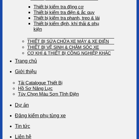
Thiết bị kiểm tra động cơ
Thiết bị kiểm tra điện & ắc quy
Thiết bị kiểm tra phanh, treo & lái
Thiết bị kiểm định, khí thải & phụ
kiện
THIẾT BỊ SỬA CHỮA XE MÁY & XE ĐIỆN
THIẾT BỊ VỆ SINH & CHĂM SÓC XE
CƠ KHÍ & THIẾT BỊ CÔNG NGHIỆP KHÁC
Trang chủ
Giới thiệu
Tải Catalogue Thiết Bị
Hồ Sơ Năng Lực
Tùy Chọn Màu Sơn Tĩnh Điện
Dự án
Đăng kiểm phụ tùng xe
Tin tức
Liên hệ