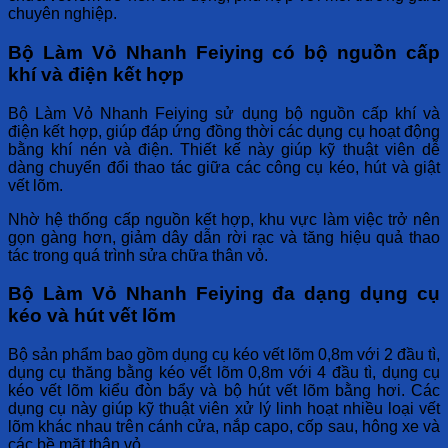
chuyên nghiệp.
Bộ Làm Vỏ Nhanh Feiying có bộ nguồn cấp
khí và điện kết hợp
Bộ Làm Vỏ Nhanh Feiying
sử dụng bộ nguồn cấp khí và
điện kết hợp, giúp đáp ứng đồng thời các dụng cụ hoạt động
bằng khí nén và điện. Thiết kế này giúp kỹ thuật viên dễ
dàng chuyển đổi thao tác giữa các công cụ kéo, hút và giật
vết lõm.
Nhờ hệ thống cấp nguồn kết hợp, khu vực làm việc trở nên
gọn gàng hơn, giảm dây dẫn rời rạc và tăng hiệu quả thao
tác trong quá trình sửa chữa thân vỏ.
Bộ Làm Vỏ Nhanh Feiying đa dạng dụng cụ
kéo và hút vết lõm
Bộ sản phẩm bao gồm dụng cụ kéo vết lõm 0,8m với 2 đầu tì,
dụng cụ thăng bằng kéo vết lõm 0,8m với 4 đầu tì, dụng cụ
kéo vết lõm kiểu đòn bẩy và bộ hút vết lõm bằng hơi. Các
dụng cụ này giúp kỹ thuật viên xử lý linh hoạt nhiều loại vết
lõm khác nhau trên cánh cửa, nắp capo, cốp sau, hông xe và
các bề mặt thân vỏ.