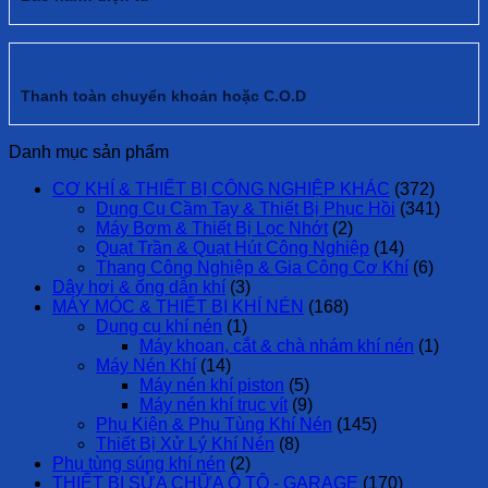
Thanh toàn chuyển khoản hoặc C.O.D
Danh mục sản phẩm
CƠ KHÍ & THIẾT BỊ CÔNG NGHIỆP KHÁC
(372)
Dụng Cụ Cầm Tay & Thiết Bị Phục Hồi
(341)
Máy Bơm & Thiết Bị Lọc Nhớt
(2)
Quạt Trần & Quạt Hút Công Nghiệp
(14)
Thang Công Nghiệp & Gia Công Cơ Khí
(6)
Dây hơi & ống dẫn khí
(3)
MÁY MÓC & THIẾT BỊ KHÍ NÉN
(168)
Dụng cụ khí nén
(1)
Máy khoan, cắt & chà nhám khí nén
(1)
Máy Nén Khí
(14)
Máy nén khí piston
(5)
Máy nén khí trục vít
(9)
Phụ Kiện & Phụ Tùng Khí Nén
(145)
Thiết Bị Xử Lý Khí Nén
(8)
Phụ tùng súng khí nén
(2)
THIẾT BỊ SỬA CHỮA Ô TÔ - GARAGE
(170)