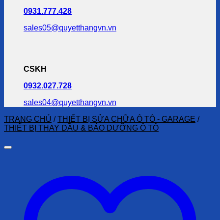
0931.777.428
sales05@quyetthangvn.vn
CSKH
0932.027.728
sales04@quyetthangvn.vn
TRANG CHỦ
/
THIẾT BỊ SỬA CHỮA Ô TÔ - GARAGE
/
THIẾT BỊ THAY DẦU & BẢO DƯỠNG Ô TÔ