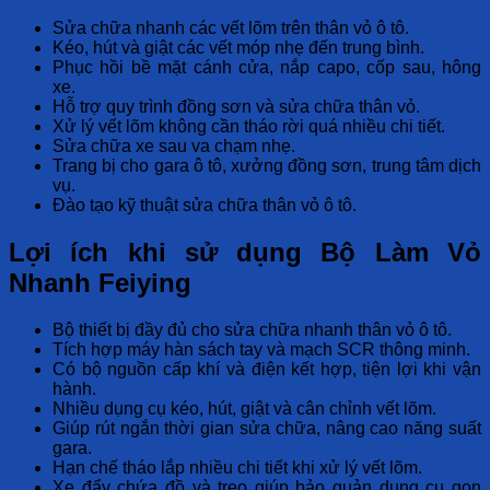
Sửa chữa nhanh các vết lõm trên thân vỏ ô tô.
Kéo, hút và giật các vết móp nhẹ đến trung bình.
Phục hồi bề mặt cánh cửa, nắp capo, cốp sau, hông
xe.
Hỗ trợ quy trình đồng sơn và sửa chữa thân vỏ.
Xử lý vết lõm không cần tháo rời quá nhiều chi tiết.
Sửa chữa xe sau va chạm nhẹ.
Trang bị cho gara ô tô, xưởng đồng sơn, trung tâm dịch
vụ.
Đào tạo kỹ thuật sửa chữa thân vỏ ô tô.
Lợi ích khi sử dụng Bộ Làm Vỏ
Nhanh Feiying
Bộ thiết bị đầy đủ cho sửa chữa nhanh thân vỏ ô tô.
Tích hợp máy hàn sách tay và mạch SCR thông minh.
Có bộ nguồn cấp khí và điện kết hợp, tiện lợi khi vận
hành.
Nhiều dụng cụ kéo, hút, giật và cân chỉnh vết lõm.
Giúp rút ngắn thời gian sửa chữa, nâng cao năng suất
gara.
Hạn chế tháo lắp nhiều chi tiết khi xử lý vết lõm.
Xe đẩy chứa đồ và treo giúp bảo quản dụng cụ gọn