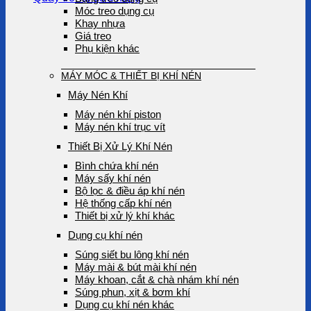
Móc treo dụng cụ
Khay nhựa
Giá treo
Phụ kiện khác
MÁY MÓC & THIẾT BỊ KHÍ NÉN
Máy Nén Khí
Máy nén khí piston
Máy nén khí trục vít
Thiết Bị Xử Lý Khí Nén
Bình chứa khí nén
Máy sấy khí nén
Bộ lọc & điều áp khí nén
Hệ thống cấp khí nén
Thiết bị xử lý khí khác
Dụng cụ khí nén
Súng siết bu lông khí nén
Máy mài & bút mài khí nén
Máy khoan, cắt & chà nhám khí nén
Súng phun, xịt & bơm khí
Dụng cụ khí nén khác