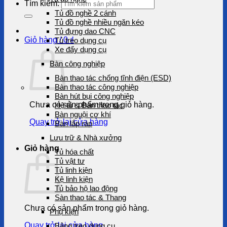
Tìm kiếm:
Tủ đồ nghề 2 cánh
Tủ đồ nghề nhiều ngăn kéo
Tủ đựng dao CNC
Giỏ hàng /
0
₫
Tủ treo dụng cụ
Xe đẩy dụng cụ
Bàn công nghiệp
Bàn thao tác chống tĩnh điện (ESD)
Bàn thao tác công nghiệp
Bàn hút bụi công nghiệp
Chưa có sản phẩm trong giỏ hàng.
Hệ tủ & Bàn thao tác
Bàn nguội cơ khí
Quay trở lại cửa hàng
Bàn lắp ráp
Lưu trữ & Nhà xưởng
Giỏ hàng
Tủ hóa chất
Tủ vật tư
Tủ linh kiện
Kệ linh kiện
Tủ bảo hộ lao động
Sàn thao tác & Thang
Chưa có sản phẩm trong giỏ hàng.
Phụ kiện
Quay trở lại cửa hàng
Bảng treo dụng cụ