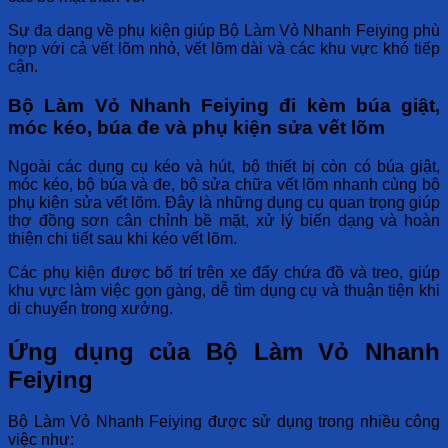
Sự đa dạng về phụ kiện giúp
Bộ Làm Vỏ Nhanh Feiying
phù
hợp với cả vết lõm nhỏ, vết lõm dài và các khu vực khó tiếp
cận.
Bộ Làm Vỏ Nhanh Feiying đi kèm búa giật,
móc kéo, búa đe và phụ kiện sửa vết lõm
Ngoài các dụng cụ kéo và hút, bộ thiết bị còn có búa giật,
móc kéo, bộ búa và đe, bộ sửa chữa vết lõm nhanh cùng bộ
phụ kiện sửa vết lõm. Đây là những dụng cụ quan trọng giúp
thợ đồng sơn cân chỉnh bề mặt, xử lý biến dạng và hoàn
thiện chi tiết sau khi kéo vết lõm.
Các phụ kiện được bố trí trên xe đẩy chứa đồ và treo, giúp
khu vực làm việc gọn gàng, dễ tìm dụng cụ và thuận tiện khi
di chuyển trong xưởng.
Ứng dụng của Bộ Làm Vỏ Nhanh
Feiying
Bộ Làm Vỏ Nhanh Feiying
được sử dụng trong nhiều công
việc như: