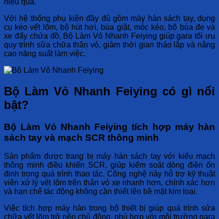
hiệu quả.
Với hệ thống phụ kiện đầy đủ gồm máy hàn sách tay, dụng
cụ kéo vết lõm, bộ hút hơi, búa giật, móc kéo, bộ búa đe và
xe đẩy chứa đồ,
Bộ Làm Vỏ Nhanh Feiying
giúp gara tối ưu
quy trình sửa chữa thân vỏ, giảm thời gian tháo lắp và nâng
cao năng suất làm việc.
Bộ Làm Vỏ Nhanh Feiying có gì nổi
bật?
Bộ Làm Vỏ Nhanh Feiying tích hợp máy hàn
sách tay và mạch SCR thông minh
Sản phẩm được trang bị máy hàn sách tay với kiểu mạch
thông minh điều khiển SCR, giúp kiểm soát dòng điện ổn
định trong quá trình thao tác. Công nghệ này hỗ trợ kỹ thuật
viên xử lý vết lõm trên thân vỏ xe nhanh hơn, chính xác hơn
và hạn chế tác động không cần thiết lên bề mặt kim loại.
Việc tích hợp máy hàn trong bộ thiết bị giúp quá trình sửa
chữa vết lõm trở nên chủ động, phù hợp với môi trường gara