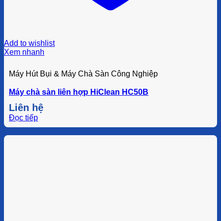
Add to wishlist
Xem nhanh
Máy Hút Bụi & Máy Chà Sàn Công Nghiệp
Máy chà sàn liên hợp HiClean HC50B
Liên hệ
Đọc tiếp