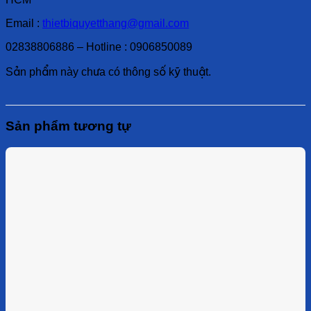
Email :
thietbiquyetthang@gmail.com
02838806886 – Hotline : 0906850089
Sản phẩm này chưa có thông số kỹ thuật.
Sản phẩm tương tự