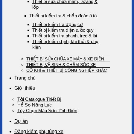
Thiết bị sửa chữa mâm, lazang &
lốp
Thiết bị kiểm tra & chẩn đoán ô tô
Thiết bị kiểm tra động cơ
Thiết bị kiểm tra điện & ắc quy
Thiết bị kiểm tra phanh, treo & lái
Thiết bị kiểm định, khí thải & phụ
kiện
THIẾT BỊ SỬA CHỮA XE MÁY & XE ĐIỆN
THIẾT BỊ VỆ SINH & CHĂM SÓC XE
CƠ KHÍ & THIẾT BỊ CÔNG NGHIỆP KHÁC
Trang chủ
Giới thiệu
Tải Catalogue Thiết Bị
Hồ Sơ Năng Lực
Tùy Chọn Màu Sơn Tĩnh Điện
Dự án
Đăng kiểm phụ tùng xe