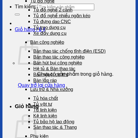
Tủ đồ nghề
Tìm kiếm:
Tủ đồ nghề 2 cánh
Tủ đồ nghề nhiều ngăn kéo
Tủ đựng dao CNC
Tủ treo dụng cụ
Giỏ hàng /
0
₫
Xe đẩy dụng cụ
Bàn công nghiệp
Bàn thao tác chống tĩnh điện (ESD)
Bàn thao tác công nghiệp
Bàn hút bụi công nghiệp
Hệ tủ & Bàn thao tác
Chưa có sản phẩm trong giỏ hàng.
Bàn nguội cơ khí
Bàn lắp ráp
Quay trở lại cửa hàng
Lưu trữ & Nhà xưởng
Tủ hóa chất
Tủ vật tư
Giỏ hàng
Tủ linh kiện
Kệ linh kiện
Tủ bảo hộ lao động
Sàn thao tác & Thang
Phụ kiện