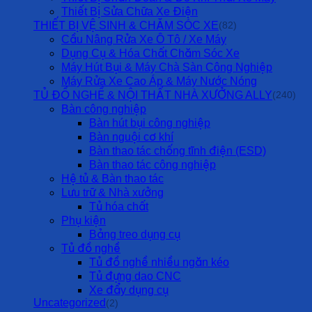
Thiết Bị Sửa Chữa Xe Điện
THIẾT BỊ VỆ SINH & CHĂM SÓC XE
(82)
Cầu Nâng Rửa Xe Ô Tô / Xe Máy
Dụng Cụ & Hóa Chất Chăm Sóc Xe
Máy Hút Bụi & Máy Chà Sàn Công Nghiệp
Máy Rửa Xe Cao Áp & Máy Nước Nóng
TỦ ĐỒ NGHỀ & NỘI THẤT NHÀ XƯỞNG ALLY
(240)
Bàn công nghiệp
Bàn hút bụi công nghiệp
Bàn nguội cơ khí
Bàn thao tác chống tĩnh điện (ESD)
Bàn thao tác công nghiệp
Hệ tủ & Bàn thao tác
Lưu trữ & Nhà xưởng
Tủ hóa chất
Phụ kiện
Bảng treo dụng cụ
Tủ đồ nghề
Tủ đồ nghề nhiều ngăn kéo
Tủ đựng dao CNC
Xe đẩy dụng cụ
Uncategorized
(2)