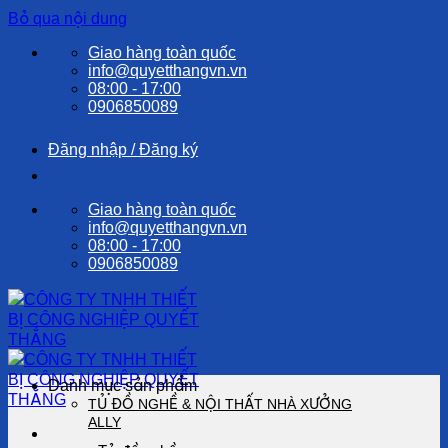
Bỏ qua nội dung
Giao hàng toàn quốc
info@quyetthangvn.vn
08:00 - 17:00
0906850089
Đăng nhập / Đăng ký
Giao hàng toàn quốc
info@quyetthangvn.vn
08:00 - 17:00
0906850089
Danh mục sản phẩm
TỦ ĐỒ NGHỀ & NỘI THẤT NHÀ XƯỞNG
ALLY