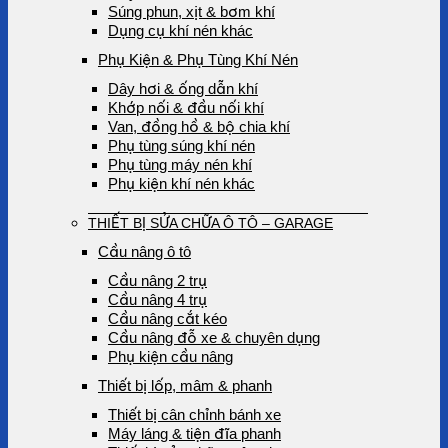
Súng phun, xịt & bơm khí
Dụng cụ khí nén khác
Phụ Kiện & Phụ Tùng Khí Nén
Dây hơi & ống dẫn khí
Khớp nối & đầu nối khí
Van, đồng hồ & bộ chia khí
Phụ tùng súng khí nén
Phụ tùng máy nén khí
Phụ kiện khí nén khác
THIẾT BỊ SỬA CHỮA Ô TÔ – GARAGE
Cầu nâng ô tô
Cầu nâng 2 trụ
Cầu nâng 4 trụ
Cầu nâng cắt kéo
Cầu nâng đỗ xe & chuyên dụng
Phụ kiện cầu nâng
Thiết bị lốp, mâm & phanh
Thiết bị cân chỉnh bánh xe
Máy láng & tiện đĩa phanh