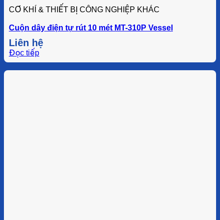
CƠ KHÍ & THIẾT BỊ CÔNG NGHIỆP KHÁC
Cuộn dây điện tự rút 10 mét MT-310P Vessel
Liên hệ
Đọc tiếp