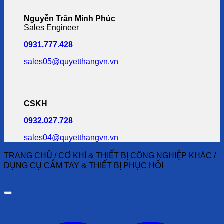
Nguyễn Trần Minh Phúc
Sales Engineer
0931.777.428
sales05@quyetthangvn.vn
CSKH
0932.027.728
sales04@quyetthangvn.vn
TRANG CHỦ
/
CƠ KHÍ & THIẾT BỊ CÔNG NGHIỆP KHÁC
/
DỤNG CỤ CẦM TAY & THIẾT BỊ PHỤC HỒI