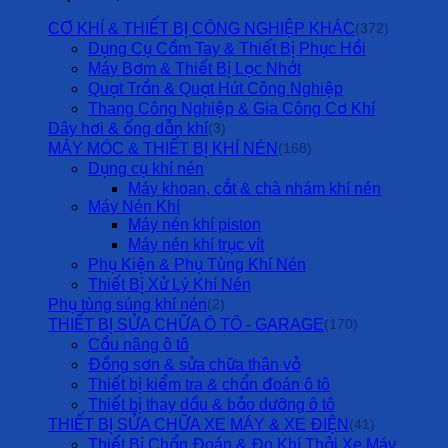
CƠ KHÍ & THIẾT BỊ CÔNG NGHIỆP KHÁC
(372)
Dụng Cụ Cầm Tay & Thiết Bị Phục Hồi
Máy Bơm & Thiết Bị Lọc Nhớt
Quạt Trần & Quạt Hút Công Nghiệp
Thang Công Nghiệp & Gia Công Cơ Khí
Dây hơi & ống dẫn khí
(3)
MÁY MÓC & THIẾT BỊ KHÍ NÉN
(168)
Dụng cụ khí nén
Máy khoan, cắt & chà nhám khí nén
Máy Nén Khí
Máy nén khí piston
Máy nén khí trục vít
Phụ Kiện & Phụ Tùng Khí Nén
Thiết Bị Xử Lý Khí Nén
Phụ tùng súng khí nén
(2)
THIẾT BỊ SỬA CHỮA Ô TÔ - GARAGE
(170)
Cầu nâng ô tô
Đồng sơn & sửa chữa thân vỏ
Thiết bị kiểm tra & chẩn đoán ô tô
Thiết bị thay dầu & bảo dưỡng ô tô
THIẾT BỊ SỬA CHỮA XE MÁY & XE ĐIỆN
(41)
Thiết Bị Chẩn Đoán & Đo Khí Thải Xe Máy