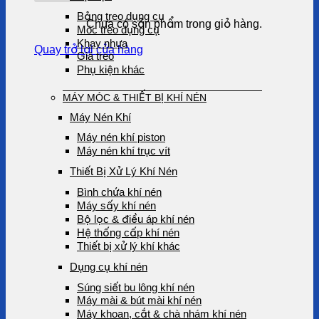
Bảng treo dụng cụ
Chưa có sản phẩm trong giỏ hàng.
Móc treo dụng cụ
Khay nhựa
Quay trở lại cửa hàng
Giá treo
Phụ kiện khác
MÁY MÓC & THIẾT BỊ KHÍ NÉN
Máy Nén Khí
Máy nén khí piston
Máy nén khí trục vít
Thiết Bị Xử Lý Khí Nén
Bình chứa khí nén
Máy sấy khí nén
Bộ lọc & điều áp khí nén
Hệ thống cấp khí nén
Thiết bị xử lý khí khác
Dụng cụ khí nén
Súng siết bu lông khí nén
Máy mài & bút mài khí nén
Máy khoan, cắt & chà nhám khí nén