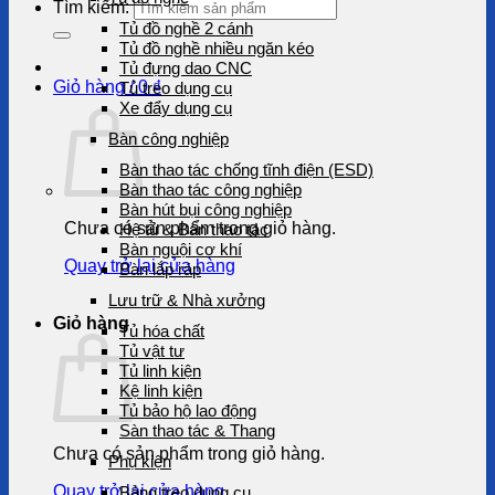
Tìm kiếm:
Tủ đồ nghề 2 cánh
Tủ đồ nghề nhiều ngăn kéo
Tủ đựng dao CNC
Giỏ hàng /
0
₫
Tủ treo dụng cụ
Xe đẩy dụng cụ
Bàn công nghiệp
Bàn thao tác chống tĩnh điện (ESD)
Bàn thao tác công nghiệp
Bàn hút bụi công nghiệp
Chưa có sản phẩm trong giỏ hàng.
Hệ tủ & Bàn thao tác
Bàn nguội cơ khí
Quay trở lại cửa hàng
Bàn lắp ráp
Lưu trữ & Nhà xưởng
Giỏ hàng
Tủ hóa chất
Tủ vật tư
Tủ linh kiện
Kệ linh kiện
Tủ bảo hộ lao động
Sàn thao tác & Thang
Chưa có sản phẩm trong giỏ hàng.
Phụ kiện
Quay trở lại cửa hàng
Bảng treo dụng cụ