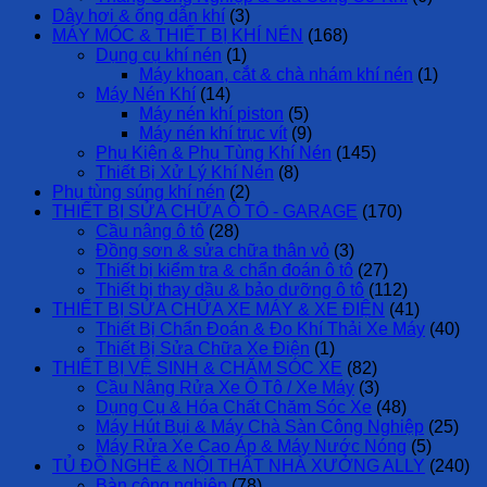
Dây hơi & ống dẫn khí
(3)
MÁY MÓC & THIẾT BỊ KHÍ NÉN
(168)
Dụng cụ khí nén
(1)
Máy khoan, cắt & chà nhám khí nén
(1)
Máy Nén Khí
(14)
Máy nén khí piston
(5)
Máy nén khí trục vít
(9)
Phụ Kiện & Phụ Tùng Khí Nén
(145)
Thiết Bị Xử Lý Khí Nén
(8)
Phụ tùng súng khí nén
(2)
THIẾT BỊ SỬA CHỮA Ô TÔ - GARAGE
(170)
Cầu nâng ô tô
(28)
Đồng sơn & sửa chữa thân vỏ
(3)
Thiết bị kiểm tra & chẩn đoán ô tô
(27)
Thiết bị thay dầu & bảo dưỡng ô tô
(112)
THIẾT BỊ SỬA CHỮA XE MÁY & XE ĐIỆN
(41)
Thiết Bị Chẩn Đoán & Đo Khí Thải Xe Máy
(40)
Thiết Bị Sửa Chữa Xe Điện
(1)
THIẾT BỊ VỆ SINH & CHĂM SÓC XE
(82)
Cầu Nâng Rửa Xe Ô Tô / Xe Máy
(3)
Dụng Cụ & Hóa Chất Chăm Sóc Xe
(48)
Máy Hút Bụi & Máy Chà Sàn Công Nghiệp
(25)
Máy Rửa Xe Cao Áp & Máy Nước Nóng
(5)
TỦ ĐỒ NGHỀ & NỘI THẤT NHÀ XƯỞNG ALLY
(240)
Bàn công nghiệp
(78)