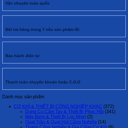
Vận chuyển toàn quốc
Đổi trả hàng trong 7 nếu sản phẩm lỗi
Bảo hành điện tử
Thanh toàn chuyển khoản hoặc C.O.D
Danh mục sản phẩm
CƠ KHÍ & THIẾT BỊ CÔNG NGHIỆP KHÁC
(372)
Dụng Cụ Cầm Tay & Thiết Bị Phục Hồi
(341)
Máy Bơm & Thiết Bị Lọc Nhớt
(2)
Quạt Trần & Quạt Hút Công Nghiệp
(14)
Thang Công Nghiệp & Gia Công Cơ Khí
(6)