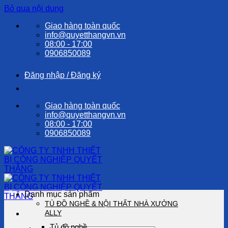
Bỏ qua nội dung
Giao hàng toàn quốc
info@quyetthangvn.vn
08:00 - 17:00
0906850089
Đăng nhập / Đăng ký
Giao hàng toàn quốc
info@quyetthangvn.vn
08:00 - 17:00
0906850089
Danh mục sản phẩm
TỦ ĐỒ NGHỀ & NỘI THẤT NHÀ XƯỞNG
ALLY
Tủ đồ nghề