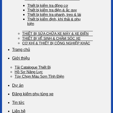
Thiết bị kiểm tra động cơ
Thiết bị kiểm tra điện & ắc quy
Thiết bị kiểm tra phanh, treo & lái
Thiết bị kiểm định, khí thải & phụ
kiện
THIẾT BỊ SỬA CHỮA XE MÁY & XE ĐIỆN
THIẾT BỊ VỆ SINH & CHĂM SÓC XE
CƠ KHÍ & THIẾT BỊ CÔNG NGHIỆP KHÁC
Trang chủ
Giới thiệu
Tải Catalogue Thiết Bị
Hồ Sơ Năng Lực
Tùy Chọn Màu Sơn Tĩnh Điện
Dự án
Đăng kiểm phụ tùng xe
Tin tức
Liên hệ