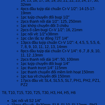
14, 15, 16, 17, 18, 19, 20, 21, 22, 23, 24, 27, 30,
32mm
4pcs đầu tuýp dài chuẩn Cr-V 1/2″: 14-15-17-
19mm
1pc tuýp chuyển đổi bugi 1/2″
2pcs thanh nối dài 1/2″: 125, 250mm
1pc khớp chuyển đổi 3 chiều
2pcs ổ cắm bugi Cr-V 1/2″: 16, 21mm
1pc nối vít: 1/2″x38mm
1pc cần lắc tự động 72T 1/4″
13pcs đầu tuýp chuẩn Cr-V 1/2″: 4, 4.5, 5, 5.5, 6,
7, 8, 9, 10, 11, 12, 13, 14mm
8pcs đầu tuýp dài chuẩn Cr-V 1/4″: 6 ,7 ,8 ,9, 10,
11, 12 ,13mm
2pcs thanh nối dài 1/4″: 50, 100mm
1pc tuýp chuyển đổi bugi 1/4″
1pc thanh trượt 1/4″ 115mm
1pc thanh chuyển đổi mềm linh hoạt 150mm
1pc tua vít chuyển đổi 150mm
17pcs đầu vít: SL4, SL5.5, SL7, PH1, PH2, PZ1,
PZ2
T8, T10, T15, T20, T25, T30, H3, H4, H5, H6
1pc nối vít S2 1/4″
15pcs đầu vít: 8x30mm, SL8, SL10, SL12mm,, PH3,