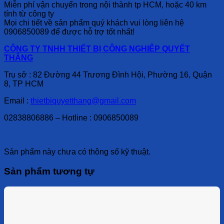
Miễn phí vận chuyển trong nội thành tp HCM, hoặc 40 km
tính từ công ty
Mọi chi tiết về sản phẩm quý khách vui lòng liên hệ
0906850089 để được hỗ trợ tốt nhất!
CÔNG TY TNHH THIẾT BỊ CÔNG NGHIỆP QUYẾT
THẮNG
Trụ sở : 82 Đường 44 Trương Đình Hội, Phường 16, Quận
8, TP HCM
Email :
thietbiquyetthang@gmail.com
02838806886 – Hotline : 0906850089
Sản phẩm này chưa có thông số kỹ thuật.
Sản phẩm tương tự