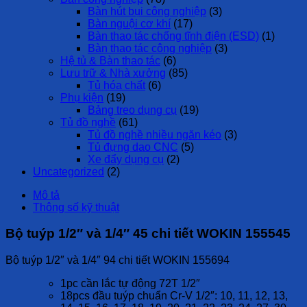
Bàn hút bụi công nghiệp
(3)
Bàn nguội cơ khí
(17)
Bàn thao tác chống tĩnh điện (ESD)
(1)
Bàn thao tác công nghiệp
(3)
Hệ tủ & Bàn thao tác
(6)
Lưu trữ & Nhà xưởng
(85)
Tủ hóa chất
(6)
Phụ kiện
(19)
Bảng treo dụng cụ
(19)
Tủ đồ nghề
(61)
Tủ đồ nghề nhiều ngăn kéo
(3)
Tủ đựng dao CNC
(5)
Xe đẩy dụng cụ
(2)
Uncategorized
(2)
Mô tả
Thông số kỹ thuật
Bộ tuýp 1/2″ và 1/4″ 45 chi tiết WOKIN 155545
Bộ tuýp 1/2″ và 1/4″ 94 chi tiết WOKIN 155694
1pc cần lắc tự động 72T 1/2″
18pcs đầu tuýp chuẩn Cr-V 1/2″: 10, 11, 12, 13,