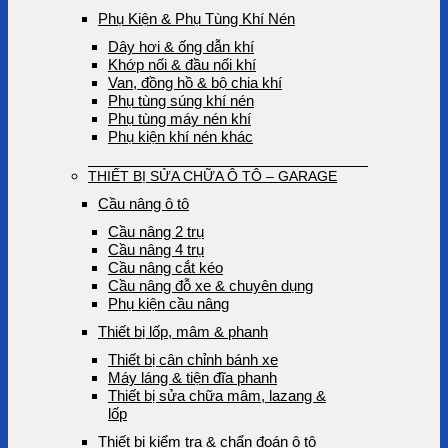
Phụ Kiện & Phụ Tùng Khí Nén
Dây hơi & ống dẫn khí
Khớp nối & đầu nối khí
Van, đồng hồ & bộ chia khí
Phụ tùng súng khí nén
Phụ tùng máy nén khí
Phụ kiện khí nén khác
THIẾT BỊ SỬA CHỮA Ô TÔ – GARAGE
Cầu nâng ô tô
Cầu nâng 2 trụ
Cầu nâng 4 trụ
Cầu nâng cắt kéo
Cầu nâng đỗ xe & chuyên dụng
Phụ kiện cầu nâng
Thiết bị lốp, mâm & phanh
Thiết bị cân chỉnh bánh xe
Máy láng & tiện đĩa phanh
Thiết bị sửa chữa mâm, lazang &
lốp
Thiết bị kiểm tra & chẩn đoán ô tô