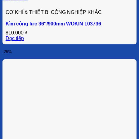
CƠ KHÍ & THIẾT BỊ CÔNG NGHIỆP KHÁC
Kìm cộng lực 36″/900mm WOKIN 103736
810.000
₫
Đọc tiếp
-26%