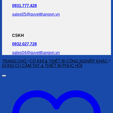
0931.777.428
sales05@quyetthangvn.vn
CSKH
0932.027.728
sales04@quyetthangvn.vn
TRANG CHỦ
/
CƠ KHÍ & THIẾT BỊ CÔNG NGHIỆP KHÁC
/
DỤNG CỤ CẦM TAY & THIẾT BỊ PHỤC HỒI