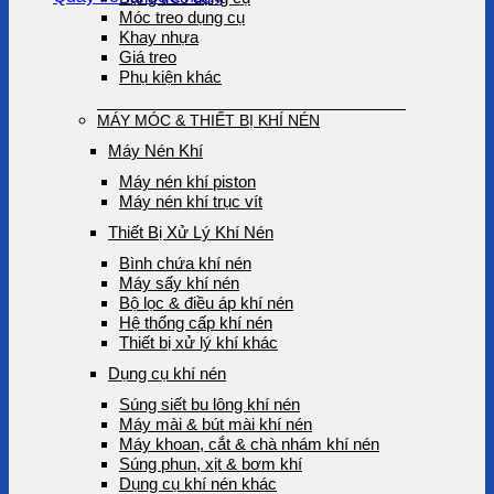
Móc treo dụng cụ
Khay nhựa
Giá treo
Phụ kiện khác
MÁY MÓC & THIẾT BỊ KHÍ NÉN
Máy Nén Khí
Máy nén khí piston
Máy nén khí trục vít
Thiết Bị Xử Lý Khí Nén
Bình chứa khí nén
Máy sấy khí nén
Bộ lọc & điều áp khí nén
Hệ thống cấp khí nén
Thiết bị xử lý khí khác
Dụng cụ khí nén
Súng siết bu lông khí nén
Máy mài & bút mài khí nén
Máy khoan, cắt & chà nhám khí nén
Súng phun, xịt & bơm khí
Dụng cụ khí nén khác