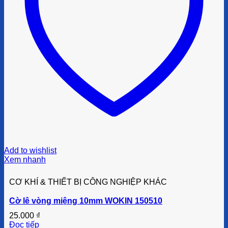
Add to wishlist
Xem nhanh
CƠ KHÍ & THIẾT BỊ CÔNG NGHIỆP KHÁC
Cờ lê vòng miệng 10mm WOKIN 150510
25.000
₫
Đọc tiếp