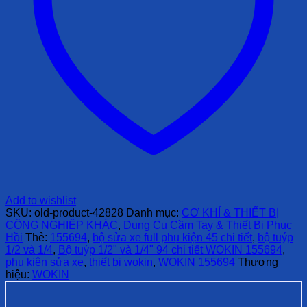
Add to wishlist
SKU:
old-product-42828
Danh mục:
CƠ KHÍ & THIẾT BỊ
CÔNG NGHIỆP KHÁC
,
Dụng Cụ Cầm Tay & Thiết Bị Phục
Hồi
Thẻ:
155694
,
bộ sửa xe full phụ kiện 45 chi tiết
,
bộ tuýp
1/2 và 1/4
,
Bộ tuýp 1/2" và 1/4" 94 chi tiết WOKIN 155694
,
phụ kiện sửa xe
,
thiết bị wokin
,
WOKIN 155694
Thương
hiệu:
WOKIN