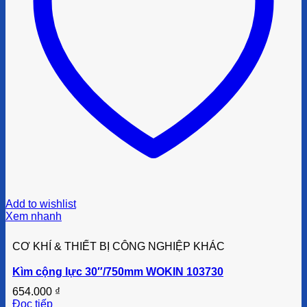
Add to wishlist
Xem nhanh
CƠ KHÍ & THIẾT BỊ CÔNG NGHIỆP KHÁC
Kìm cộng lực 30″/750mm WOKIN 103730
654.000
₫
Đọc tiếp