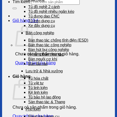
Tìm kiếm:
Tủ đồ nghề 2 cánh
Tủ đồ nghề nhiều ngăn kéo
Tủ đựng dao CNC
Giỏ hàng /
0
₫
Tủ treo dụng cụ
Xe đẩy dụng cụ
Bàn công nghiệp
Bàn thao tác chống tĩnh điện (ESD)
Bàn thao tác công nghiệp
Bàn hút bụi công nghiệp
Chưa có sản phẩm trong giỏ hàng.
Hệ tủ & Bàn thao tác
Bàn nguội cơ khí
Quay trở lại cửa hàng
Bàn lắp ráp
Lưu trữ & Nhà xưởng
Giỏ hàng
Tủ hóa chất
Tủ vật tư
Tủ linh kiện
Kệ linh kiện
Tủ bảo hộ lao động
Sàn thao tác & Thang
Chưa có sản phẩm trong giỏ hàng.
Phụ kiện
Quay trở lại cửa hàng
Bảng treo dụng cụ