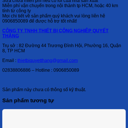
Sửa chữa miễn phí nếu có lỗi của nhà sản xuất
Miễn phí vận chuyển trong nội thành tp HCM, hoặc 40 km
tính từ công ty
Mọi chi tiết về sản phẩm quý khách vui lòng liên hệ
0906850089 để được hỗ trợ tốt nhất!
CÔNG TY TNHH THIẾT BỊ CÔNG NGHIỆP QUYẾT
THẮNG
Trụ sở : 82 Đường 44 Trương Đình Hội, Phường 16, Quận
8, TP HCM
Email :
thietbiquyetthang@gmail.com
02838806886 – Hotline : 0906850089
Sản phẩm này chưa có thông số kỹ thuật.
Sản phẩm tương tự