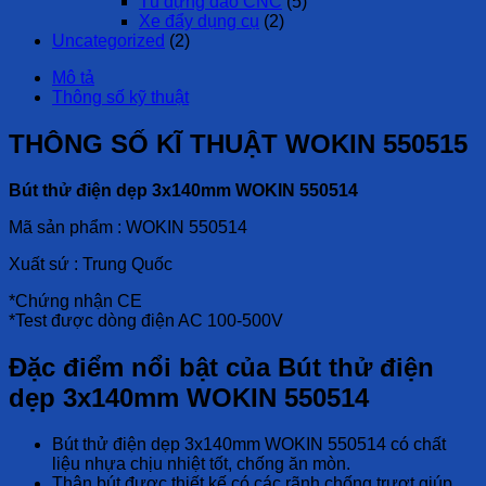
Tủ đựng dao CNC
(5)
Xe đẩy dụng cụ
(2)
Uncategorized
(2)
Mô tả
Thông số kỹ thuật
THÔNG SỐ KĨ THUẬT WOKIN 550515
Bút thử điện dẹp 3x140mm WOKIN 550514
Mã sản phẩm : WOKIN 550514
Xuất sứ : Trung Quốc
*Chứng nhận CE
*Test được dòng điện AC 100-500V
Đặc điểm nổi bật của Bút thử điện
dẹp 3x140mm WOKIN 550514
Bút thử điện dẹp 3x140mm WOKIN 550514 có chất
liệu nhựa chịu nhiệt tốt, chống ăn mòn.
Thân bút được thiết kế có các rãnh chống trượt giúp