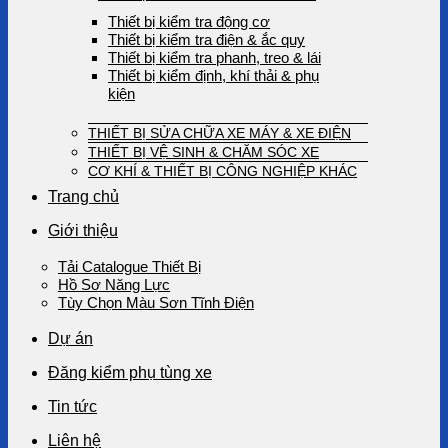
Thiết bị kiểm tra động cơ
Thiết bị kiểm tra điện & ắc quy
Thiết bị kiểm tra phanh, treo & lái
Thiết bị kiểm định, khí thải & phụ
kiện
THIẾT BỊ SỬA CHỮA XE MÁY & XE ĐIỆN
THIẾT BỊ VỆ SINH & CHĂM SÓC XE
CƠ KHÍ & THIẾT BỊ CÔNG NGHIỆP KHÁC
Trang chủ
Giới thiệu
Tải Catalogue Thiết Bị
Hồ Sơ Năng Lực
Tùy Chọn Màu Sơn Tĩnh Điện
Dự án
Đăng kiểm phụ tùng xe
Tin tức
Liên hệ