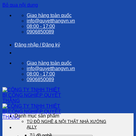
Bỏ qua nội dung
Giao hàng toàn quốc
info@quyetthangvn.vn
08:00 - 17:00
0906850089
Đăng nhập / Đăng ký
Giao hàng toàn quốc
info@quyetthangvn.vn
08:00 - 17:00
0906850089
Danh mục sản phẩm
TỦ ĐỒ NGHỀ & NỘI THẤT NHÀ XƯỞNG
ALLY
Tủ đồ nghề