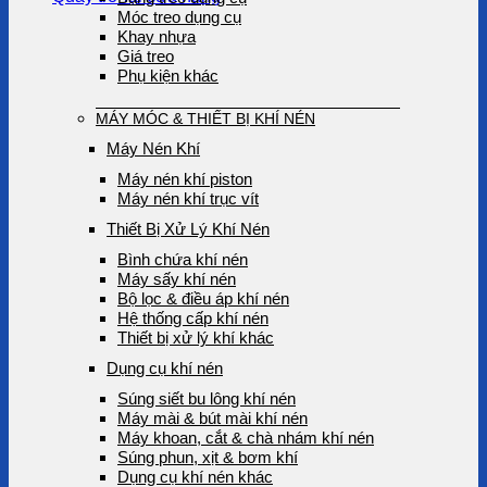
Móc treo dụng cụ
Khay nhựa
Giá treo
Phụ kiện khác
MÁY MÓC & THIẾT BỊ KHÍ NÉN
Máy Nén Khí
Máy nén khí piston
Máy nén khí trục vít
Thiết Bị Xử Lý Khí Nén
Bình chứa khí nén
Máy sấy khí nén
Bộ lọc & điều áp khí nén
Hệ thống cấp khí nén
Thiết bị xử lý khí khác
Dụng cụ khí nén
Súng siết bu lông khí nén
Máy mài & bút mài khí nén
Máy khoan, cắt & chà nhám khí nén
Súng phun, xịt & bơm khí
Dụng cụ khí nén khác