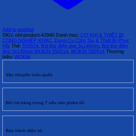
Add to wishlist
SKU:
old-product-42940
Danh mục:
CƠ KHÍ & THIẾT BỊ
CÔNG NGHIỆP KHÁC
,
Dụng Cụ Cầm Tay & Thiết Bị Phục
Hồi
Thẻ:
550514
,
Bút thử điện dẹp 3x140mm
,
Bút thử điện
dẹp 3x140mm WOKIN 550514
,
WOKIN 550514
Thương
hiệu:
WOKIN
Vận chuyển toàn quốc
Đổi trả hàng trong 7 nếu sản phẩm lỗi
Bảo hành điện tử