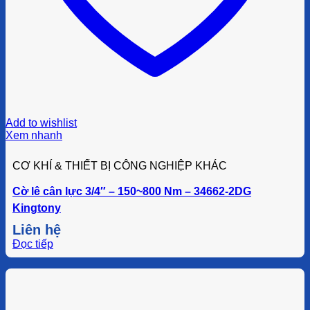
Add to wishlist
Xem nhanh
CƠ KHÍ & THIẾT BỊ CÔNG NGHIỆP KHÁC
Cờ lê cân lực 3/4″ – 150~800 Nm – 34662-2DG
Kingtony
Liên hệ
Đọc tiếp