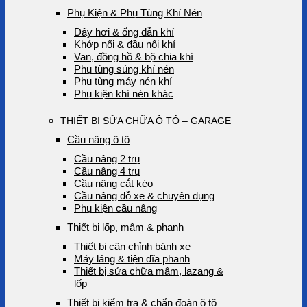
Phụ Kiện & Phụ Tùng Khí Nén
Dây hơi & ống dẫn khí
Khớp nối & đầu nối khí
Van, đồng hồ & bộ chia khí
Phụ tùng súng khí nén
Phụ tùng máy nén khí
Phụ kiện khí nén khác
THIẾT BỊ SỬA CHỮA Ô TÔ – GARAGE
Cầu nâng ô tô
Cầu nâng 2 trụ
Cầu nâng 4 trụ
Cầu nâng cắt kéo
Cầu nâng đỗ xe & chuyên dụng
Phụ kiện cầu nâng
Thiết bị lốp, mâm & phanh
Thiết bị cân chỉnh bánh xe
Máy láng & tiện đĩa phanh
Thiết bị sửa chữa mâm, lazang &
lốp
Thiết bị kiểm tra & chẩn đoán ô tô