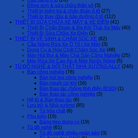
Đồng sơn & sửa chữa thân vỏ
(3)
Thiết bị kiểm tra & chẩn đoán ô tô
(27)
Thiết bị thay dầu & bảo dưỡng ô tô
(112)
THIẾT BỊ SỬA CHỮA XE MÁY & XE ĐIỆN
(41)
Thiết Bị Chẩn Đoán & Đo Khí Thải Xe Máy
(40)
Thiết Bị Sửa Chữa Xe Điện
(1)
THIẾT BỊ VỆ SINH & CHĂM SÓC XE
(82)
Cầu Nâng Rửa Xe Ô Tô / Xe Máy
(3)
Dụng Cụ & Hóa Chất Chăm Sóc Xe
(48)
Máy Hút Bụi & Máy Chà Sàn Công Nghiệp
(25)
Máy Rửa Xe Cao Áp & Máy Nước Nóng
(5)
TỦ ĐỒ NGHỀ & NỘI THẤT NHÀ XƯỞNG ALLY
(240)
Bàn công nghiệp
(78)
Bàn hút bụi công nghiệp
(3)
Bàn nguội cơ khí
(16)
Bàn thao tác chống tĩnh điện (ESD)
(1)
Bàn thao tác công nghiệp
(3)
Hệ tủ & Bàn thao tác
(6)
Lưu trữ & Nhà xưởng
(85)
Tủ hóa chất
(6)
Phụ kiện
(19)
Bảng treo dụng cụ
(19)
Tủ đồ nghề
(61)
Tủ đồ nghề nhiều ngăn kéo
(3)