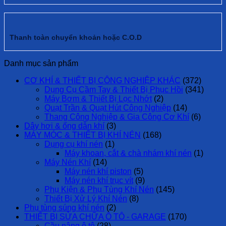
Thanh toàn chuyển khoản hoặc C.O.D
Danh mục sản phẩm
CƠ KHÍ & THIẾT BỊ CÔNG NGHIỆP KHÁC
(372)
Dụng Cụ Cầm Tay & Thiết Bị Phục Hồi
(341)
Máy Bơm & Thiết Bị Lọc Nhớt
(2)
Quạt Trần & Quạt Hút Công Nghiệp
(14)
Thang Công Nghiệp & Gia Công Cơ Khí
(6)
Dây hơi & ống dẫn khí
(3)
MÁY MÓC & THIẾT BỊ KHÍ NÉN
(168)
Dụng cụ khí nén
(1)
Máy khoan, cắt & chà nhám khí nén
(1)
Máy Nén Khí
(14)
Máy nén khí piston
(5)
Máy nén khí trục vít
(9)
Phụ Kiện & Phụ Tùng Khí Nén
(145)
Thiết Bị Xử Lý Khí Nén
(8)
Phụ tùng súng khí nén
(2)
THIẾT BỊ SỬA CHỮA Ô TÔ - GARAGE
(170)
Cầu nâng ô tô
(28)