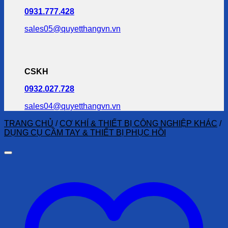
0931.777.428
sales05@quyetthangvn.vn
CSKH
0932.027.728
sales04@quyetthangvn.vn
TRANG CHỦ
/
CƠ KHÍ & THIẾT BỊ CÔNG NGHIỆP KHÁC
/
DỤNG CỤ CẦM TAY & THIẾT BỊ PHỤC HỒI