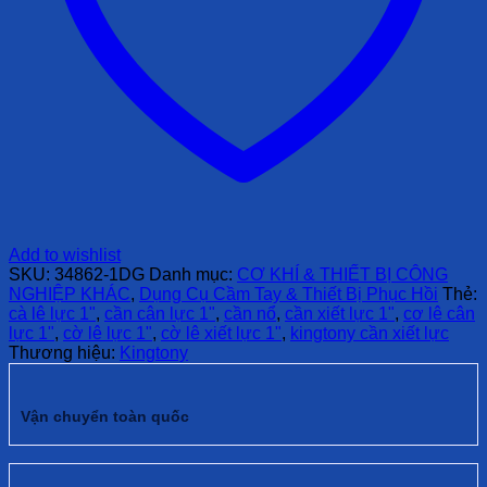
Add to wishlist
SKU:
34862-1DG
Danh mục:
CƠ KHÍ & THIẾT BỊ CÔNG
NGHIỆP KHÁC
,
Dụng Cụ Cầm Tay & Thiết Bị Phục Hồi
Thẻ:
cà lê lực 1"
,
cần cân lực 1"
,
cần nổ
,
cần xiết lực 1"
,
cơ lê cân
lực 1"
,
cờ lê lực 1"
,
cờ lê xiết lực 1"
,
kingtony cần xiết lực
Thương hiệu:
Kingtony
Vận chuyển toàn quốc