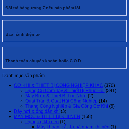
Đổi trả hàng trong 7 nếu sản phẩm lỗi
Bảo hành điện tử
Thanh toàn chuyển khoản hoặc C.O.D
Danh mục sản phẩm
CƠ KHÍ & THIẾT BỊ CÔNG NGHIỆP KHÁC
(370)
Dụng Cụ Cầm Tay & Thiết Bị Phục Hồi
(341)
Máy Bơm & Thiết Bị Lọc Nhớt
(2)
Quạt Trần & Quạt Hút Công Nghiệp
(14)
Thang Công Nghiệp & Gia Công Cơ Khí
(6)
Dây hơi & ống dẫn khí
(3)
MÁY MÓC & THIẾT BỊ KHÍ NÉN
(168)
Dụng cụ khí nén
(1)
Máy khoan, cắt & chà nhám khí nén
(1)