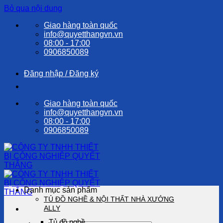
Bỏ qua nội dung
Giao hàng toàn quốc
info@quyetthangvn.vn
08:00 - 17:00
0906850089
Đăng nhập / Đăng ký
Giao hàng toàn quốc
info@quyetthangvn.vn
08:00 - 17:00
0906850089
Danh mục sản phẩm
TỦ ĐỒ NGHỀ & NỘI THẤT NHÀ XƯỞNG
ALLY
Tủ đồ nghề