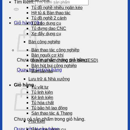
Tìm kiếm:
Tủ đồ nghề nhiều ngăn kéo
Hệ tủ & Bàn thao tác
Tủ đồ nghề 2 cánh
Giỏ hàng /
0
₫
Tủ treo dụng cụ
Tủ đựng dao CNC
Xe đẩy dụng cụ
Bàn công nghiệp
Bàn thao tác công nghiệp
Bàn nguội cơ khí
Chưa có sản phẩm trong giỏ hàng.
Bàn thao tác chống tĩnh điện (ESD)
Bàn hút bụi công nghiệp
Quay trở lại cửa hàng
Bàn lắp ráp
Lưu trữ & Nhà xưởng
Giỏ hàng
Tủ vật tư
Tủ linh kiện
Kệ linh kiện
Tủ hóa chất
Tủ bảo hộ lao động
Sàn thao tác & Thang
Chưa có sản phẩm trong giỏ hàng.
Phụ kiện
Quay trở lại cửa hàng
Bảng treo dụng cụ