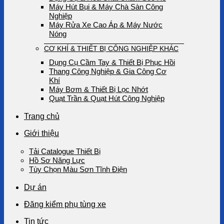
Máy Hút Bụi & Máy Chà Sàn Công
Nghiệp
Máy Rửa Xe Cao Áp & Máy Nước
Nóng
CƠ KHÍ & THIẾT BỊ CÔNG NGHIỆP KHÁC
Dụng Cụ Cầm Tay & Thiết Bị Phục Hồi
Thang Công Nghiệp & Gia Công Cơ
Khí
Máy Bơm & Thiết Bị Lọc Nhớt
Quạt Trần & Quạt Hút Công Nghiệp
Trang chủ
Giới thiệu
Tải Catalogue Thiết Bị
Hồ Sơ Năng Lực
Tùy Chọn Màu Sơn Tĩnh Điện
Dự án
Đăng kiểm phụ tùng xe
Tin tức