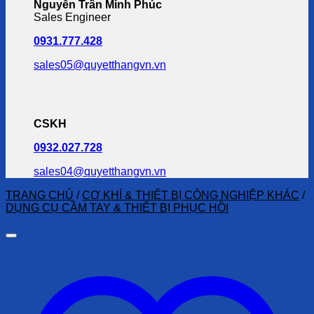
Nguyễn Trần Minh Phúc
Sales Engineer
0931.777.428
sales05@quyetthangvn.vn
CSKH
0932.027.728
sales04@quyetthangvn.vn
TRANG CHỦ
/
CƠ KHÍ & THIẾT BỊ CÔNG NGHIỆP KHÁC
/
DỤNG CỤ CẦM TAY & THIẾT BỊ PHỤC HỒI