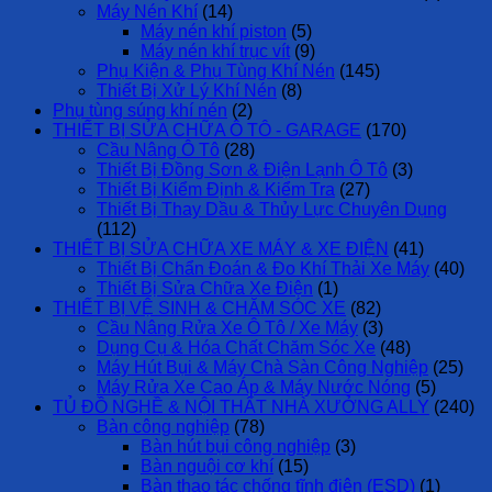
Máy Nén Khí
(14)
Máy nén khí piston
(5)
Máy nén khí trục vít
(9)
Phụ Kiện & Phụ Tùng Khí Nén
(145)
Thiết Bị Xử Lý Khí Nén
(8)
Phụ tùng súng khí nén
(2)
THIẾT BỊ SỬA CHỮA Ô TÔ - GARAGE
(170)
Cầu Nâng Ô Tô
(28)
Thiết Bị Đồng Sơn & Điện Lạnh Ô Tô
(3)
Thiết Bị Kiểm Định & Kiểm Tra
(27)
Thiết Bị Thay Dầu & Thủy Lực Chuyên Dụng
(112)
THIẾT BỊ SỬA CHỮA XE MÁY & XE ĐIỆN
(41)
Thiết Bị Chẩn Đoán & Đo Khí Thải Xe Máy
(40)
Thiết Bị Sửa Chữa Xe Điện
(1)
THIẾT BỊ VỆ SINH & CHĂM SÓC XE
(82)
Cầu Nâng Rửa Xe Ô Tô / Xe Máy
(3)
Dụng Cụ & Hóa Chất Chăm Sóc Xe
(48)
Máy Hút Bụi & Máy Chà Sàn Công Nghiệp
(25)
Máy Rửa Xe Cao Áp & Máy Nước Nóng
(5)
TỦ ĐỒ NGHỀ & NỘI THẤT NHÀ XƯỞNG ALLY
(240)
Bàn công nghiệp
(78)
Bàn hút bụi công nghiệp
(3)
Bàn nguội cơ khí
(15)
Bàn thao tác chống tĩnh điện (ESD)
(1)