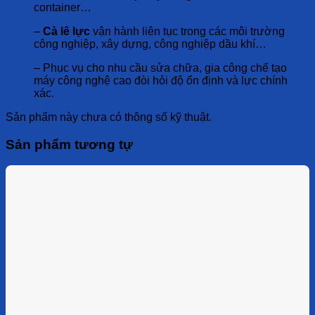
container…
–
Cà lê lực
vận hành liên tục trong các môi trường
công nghiệp, xây dựng, công nghiệp dầu khí…
– Phục vụ cho nhu cầu sửa chữa, gia công chế tạo
máy công nghệ cao đòi hỏi độ ổn định và lực chính
xác.
Sản phẩm này chưa có thông số kỹ thuật.
Sản phẩm tương tự