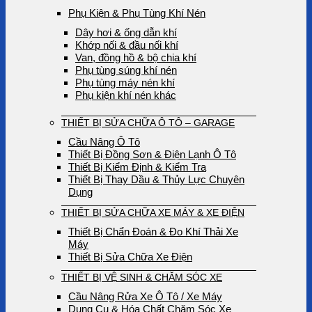
Phụ Kiện & Phụ Tùng Khí Nén
Dây hơi & ống dẫn khí
Khớp nối & đầu nối khí
Van, đồng hồ & bộ chia khí
Phụ tùng súng khí nén
Phụ tùng máy nén khí
Phụ kiện khí nén khác
THIẾT BỊ SỬA CHỮA Ô TÔ – GARAGE
Cầu Nâng Ô Tô
Thiết Bị Đồng Sơn & Điện Lạnh Ô Tô
Thiết Bị Kiểm Định & Kiểm Tra
Thiết Bị Thay Dầu & Thủy Lực Chuyên
Dụng
THIẾT BỊ SỬA CHỮA XE MÁY & XE ĐIỆN
Thiết Bị Chẩn Đoán & Đo Khí Thải Xe
Máy
Thiết Bị Sửa Chữa Xe Điện
THIẾT BỊ VỆ SINH & CHĂM SÓC XE
Cầu Nâng Rửa Xe Ô Tô / Xe Máy
Dụng Cụ & Hóa Chất Chăm Sóc Xe