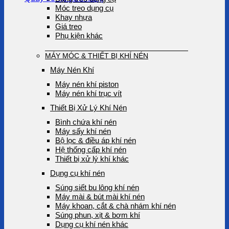
Móc treo dụng cụ
Khay nhựa
Giá treo
Phụ kiện khác
MÁY MÓC & THIẾT BỊ KHÍ NÉN
Máy Nén Khí
Máy nén khí piston
Máy nén khí trục vít
Thiết Bị Xử Lý Khí Nén
Bình chứa khí nén
Máy sấy khí nén
Bộ lọc & điều áp khí nén
Hệ thống cấp khí nén
Thiết bị xử lý khí khác
Dụng cụ khí nén
Súng siết bu lông khí nén
Máy mài & bút mài khí nén
Máy khoan, cắt & chà nhám khí nén
Súng phun, xịt & bơm khí
Dụng cụ khí nén khác