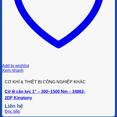
Add to wishlist
Xem nhanh
CƠ KHÍ & THIẾT BỊ CÔNG NGHIỆP KHÁC
Cờ lê cân lực 1″ – 300~1500 Nm – 34862-
2DF Kingtony
Liên hệ
Đọc tiếp