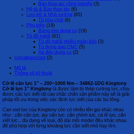
Bàn thao tác công nghiệp
(3)
Hệ tủ & Bàn thao tác
(6)
Lưu trữ & Nhà xưởng
(85)
Tủ hóa chất
(6)
Phụ kiện
(19)
Bảng treo dụng cụ
(19)
Tủ đồ nghề
(61)
Tủ đồ nghề nhiều ngăn kéo
(3)
Tủ đựng dao CNC
(5)
Xe đẩy dụng cụ
(2)
Uncategorized
(2)
Mô tả
Thông số kỹ thuật
Cờ lê cân lực 1″ – 200~1000 Nm – 34862-1DG Kingtony
Cờ lê lực 1″
Kingtony
là được làm từ thép cường lực, chịu
được các lực siết rất cao chắc chắn sản phẩm này sẽ là giải
pháp tối ưu trong việc xác định lực siết của các bu lông.
Can xiet luc
của Kingtony còn có nhiều tên gọi khác nhau
như :
cần cân lực, tay cân lực, cần chỉnh lực, cà lê lực, cần
xiết lực
…đa dạng về loại, độ dài mỗi model đều khác nhau
để phù hợp với từng khoảng lực cần siết nhỏ hay lớn.