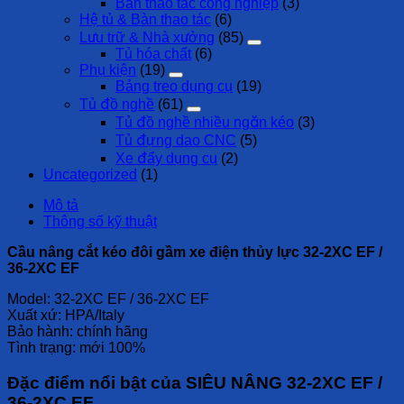
Bàn thao tác công nghiệp
(3)
Hệ tủ & Bàn thao tác
(6)
Lưu trữ & Nhà xưởng
(85)
Tủ hóa chất
(6)
Phụ kiện
(19)
Bảng treo dụng cụ
(19)
Tủ đồ nghề
(61)
Tủ đồ nghề nhiều ngăn kéo
(3)
Tủ đựng dao CNC
(5)
Xe đẩy dụng cụ
(2)
Uncategorized
(1)
Mô tả
Thông số kỹ thuật
Cầu nâng cắt kéo đôi gầm xe điện thủy lực 32-2XC EF /
36-2XC EF
Model: 32-2XC EF / 36-2XC EF
Xuất xứ: HPA/Italy
Bảo hành: chính hãng
Tình trạng: mới 100%
Đặc điểm nổi bật của SIÊU NÂNG 32-2XC EF /
36-2XC EF