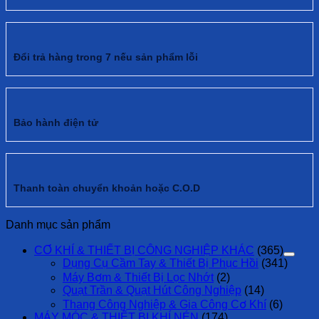
Đổi trả hàng trong 7 nếu sản phẩm lỗi
Bảo hành điện tử
Thanh toàn chuyển khoản hoặc C.O.D
Danh mục sản phẩm
CƠ KHÍ & THIẾT BỊ CÔNG NGHIỆP KHÁC
(365)
Dụng Cụ Cầm Tay & Thiết Bị Phục Hồi
(341)
Máy Bơm & Thiết Bị Lọc Nhớt
(2)
Quạt Trần & Quạt Hút Công Nghiệp
(14)
Thang Công Nghiệp & Gia Công Cơ Khí
(6)
MÁY MÓC & THIẾT BỊ KHÍ NÉN
(174)