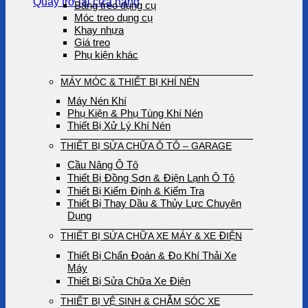
Quay trở lại cửa hàng
Bảng treo dụng cụ
Móc treo dụng cụ
Khay nhựa
Giá treo
Phụ kiện khác
MÁY MÓC & THIẾT BỊ KHÍ NÉN
Máy Nén Khí
Phụ Kiện & Phụ Tùng Khí Nén
Thiết Bị Xử Lý Khí Nén
THIẾT BỊ SỬA CHỮA Ô TÔ – GARAGE
Cầu Nâng Ô Tô
Thiết Bị Đồng Sơn & Điện Lạnh Ô Tô
Thiết Bị Kiểm Định & Kiểm Tra
Thiết Bị Thay Dầu & Thủy Lực Chuyên
Dụng
THIẾT BỊ SỬA CHỮA XE MÁY & XE ĐIỆN
Thiết Bị Chẩn Đoán & Đo Khí Thải Xe
Máy
Thiết Bị Sửa Chữa Xe Điện
THIẾT BỊ VỆ SINH & CHĂM SÓC XE