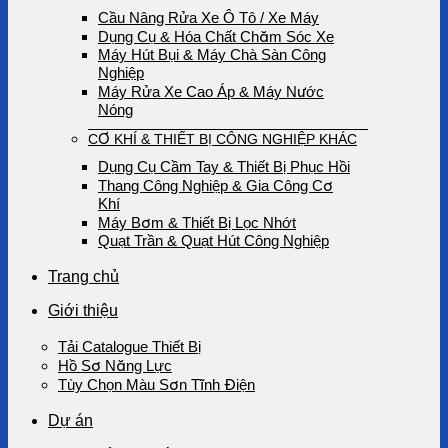
Cầu Nâng Rửa Xe Ô Tô / Xe Máy
Dụng Cụ & Hóa Chất Chăm Sóc Xe
Máy Hút Bụi & Máy Chà Sàn Công
Nghiệp
Máy Rửa Xe Cao Áp & Máy Nước
Nóng
CƠ KHÍ & THIẾT BỊ CÔNG NGHIỆP KHÁC
Dụng Cụ Cầm Tay & Thiết Bị Phục Hồi
Thang Công Nghiệp & Gia Công Cơ
Khí
Máy Bơm & Thiết Bị Lọc Nhớt
Quạt Trần & Quạt Hút Công Nghiệp
Trang chủ
Giới thiệu
Tải Catalogue Thiết Bị
Hồ Sơ Năng Lực
Tùy Chọn Màu Sơn Tĩnh Điện
Dự án