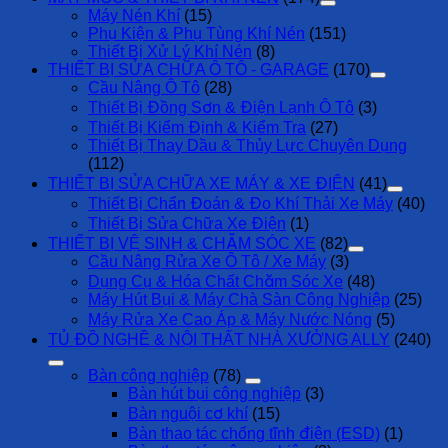
Máy Nén Khí
(15)
Phụ Kiện & Phụ Tùng Khí Nén
(151)
Thiết Bị Xử Lý Khí Nén
(8)
THIẾT BỊ SỬA CHỮA Ô TÔ - GARAGE
(170)
Cầu Nâng Ô Tô
(28)
Thiết Bị Đồng Sơn & Điện Lạnh Ô Tô
(3)
Thiết Bị Kiểm Định & Kiểm Tra
(27)
Thiết Bị Thay Dầu & Thủy Lực Chuyên Dụng
(112)
THIẾT BỊ SỬA CHỮA XE MÁY & XE ĐIỆN
(41)
Thiết Bị Chẩn Đoán & Đo Khí Thải Xe Máy
(40)
Thiết Bị Sửa Chữa Xe Điện
(1)
THIẾT BỊ VỆ SINH & CHĂM SÓC XE
(82)
Cầu Nâng Rửa Xe Ô Tô / Xe Máy
(3)
Dụng Cụ & Hóa Chất Chăm Sóc Xe
(48)
Máy Hút Bụi & Máy Chà Sàn Công Nghiệp
(25)
Máy Rửa Xe Cao Áp & Máy Nước Nóng
(5)
TỦ ĐỒ NGHỀ & NỘI THẤT NHÀ XƯỞNG ALLY
(240)
Bàn công nghiệp
(78)
Bàn hút bụi công nghiệp
(3)
Bàn nguội cơ khí
(15)
Bàn thao tác chống tĩnh điện (ESD)
(1)