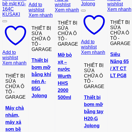
wishlist
Add to
wishlist
Xem nhanh
wishlist
Xem nhanh
h
Xem nhanh
THIẾT BỊ
THIẾT BỊ
SỬA
THIẾT BỊ
SỬA
CHỮA Ô
SỬA
CHỮA Ô
TÔ -
CHỮA Ô
TÔ -
Add to
GARAGE
TÔ -
GARAGE
wishlist
GARAGE
Add to
Xem nhanh
Siêu
Mỡ bò
wishlist
Thiết bị
Nâng 65
xịt –
Xem nhanh
THIẾT BỊ
bơm mỡ
/ XT CT
nước
SỬA
bằng khí
LT PG8
THIẾT BỊ
CHỮA Ô
Wurth
SỬA
TÔ -
nén A-
HHS
CHỮA Ô
GARAGE
65G
2000
TÔ -
Jolong
GARAGE
500ml
Thiết bị
bơm mỡ
Máy chà
bằng tay
nhám,
H20-G
máy xả
Jolong
sơn bề