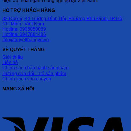
hiện đại hóa ngành công nghiệp tại Việt Nam.
HỖ TRỢ KHÁCH HÀNG
82 Đường 44 Trương Đình Hội, Phường Phú Định, TP Hồ
Chí Minh , Việt Nam
Hotline: 0906850089
Hotline: 0947884486
info@quyetthangvn.vn
VỀ QUYẾT THẮNG
Giới thiệu
Liên hệ
Chính sách bảo hành sản phẩm
Hướng dẫn đổi – trả sản phẩm
Chính sách vận chuyển
MẠNG XÃ HỘI