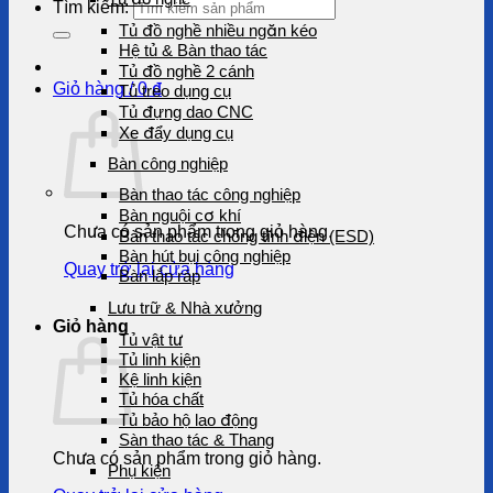
Tìm kiếm:
Tủ đồ nghề nhiều ngăn kéo
Hệ tủ & Bàn thao tác
Tủ đồ nghề 2 cánh
Giỏ hàng /
0
₫
Tủ treo dụng cụ
Tủ đựng dao CNC
Xe đẩy dụng cụ
Bàn công nghiệp
Bàn thao tác công nghiệp
Bàn nguội cơ khí
Chưa có sản phẩm trong giỏ hàng.
Bàn thao tác chống tĩnh điện (ESD)
Bàn hút bụi công nghiệp
Quay trở lại cửa hàng
Bàn lắp ráp
Lưu trữ & Nhà xưởng
Giỏ hàng
Tủ vật tư
Tủ linh kiện
Kệ linh kiện
Tủ hóa chất
Tủ bảo hộ lao động
Sàn thao tác & Thang
Chưa có sản phẩm trong giỏ hàng.
Phụ kiện