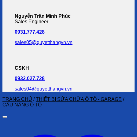
Nguyễn Trần Minh Phúc
Sales Engineer
0931.777.428
sales05@quyetthangvn.vn
CSKH
0932.027.728
sales04@quyetthangvn.vn
TRANG CHỦ
/
THIẾT BỊ SỬA CHỮA Ô TÔ - GARAGE
/
CẦU NÂNG Ô TÔ