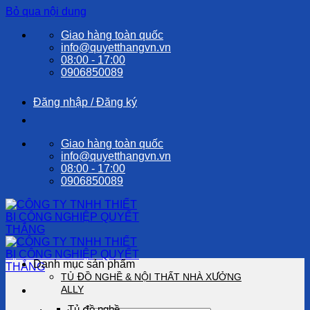
Bỏ qua nội dung
Giao hàng toàn quốc
info@quyetthangvn.vn
08:00 - 17:00
0906850089
Đăng nhập / Đăng ký
Giao hàng toàn quốc
info@quyetthangvn.vn
08:00 - 17:00
0906850089
Danh mục sản phẩm
TỦ ĐỒ NGHỀ & NỘI THẤT NHÀ XƯỞNG
ALLY
Tủ đồ nghề