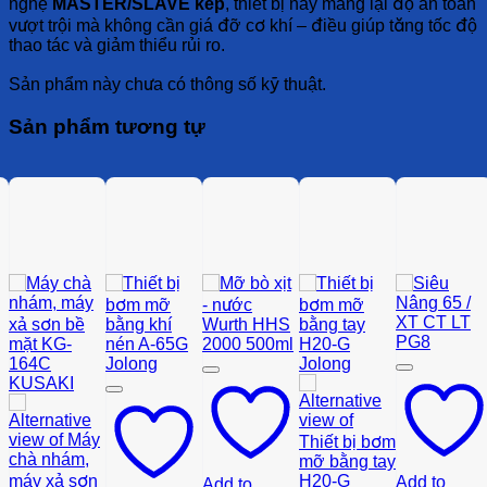
nghệ
MASTER/SLAVE kép
, thiết bị này mang lại độ an toàn
vượt trội mà không cần giá đỡ cơ khí – điều giúp tăng tốc độ
thao tác và giảm thiểu rủi ro.
Sản phẩm này chưa có thông số kỹ thuật.
Sản phẩm tương tự
Add to
Add to