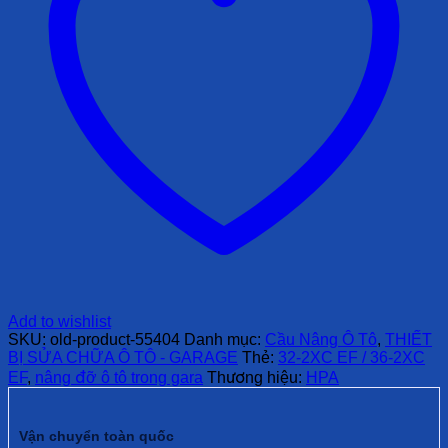
Add to wishlist
SKU:
old-product-55404
Danh mục:
Cầu Nâng Ô Tô
,
THIẾT
BỊ SỬA CHỮA Ô TÔ - GARAGE
Thẻ:
32-2XC EF / 36-2XC
EF
,
nâng đỡ ô tô trong gara
Thương hiệu:
HPA
Vận chuyển toàn quốc