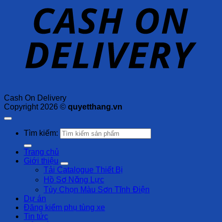
Cash On Delivery
Copyright 2026 ©
quyetthang.vn
Tìm kiếm:
Trang chủ
Giới thiệu
Tải Catalogue Thiết Bị
Hồ Sơ Năng Lực
Tùy Chọn Màu Sơn Tĩnh Điện
Dự án
Đăng kiểm phụ tùng xe
Tin tức