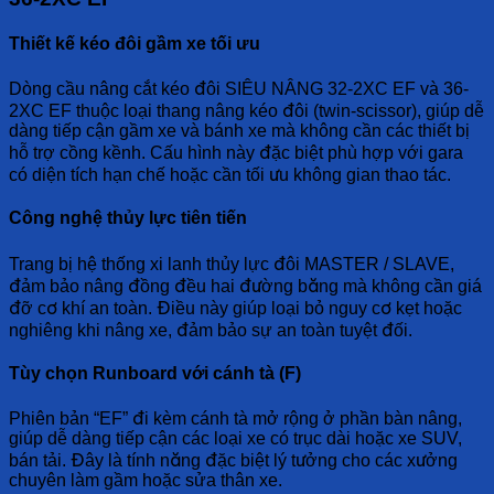
Thiết kế kéo đôi gầm xe tối ưu
Dòng cầu nâng cắt kéo đôi SIÊU NÂNG 32-2XC EF và 36-
2XC EF thuộc loại thang nâng kéo đôi (twin-scissor), giúp dễ
dàng tiếp cận gầm xe và bánh xe mà không cần các thiết bị
hỗ trợ cồng kềnh. Cấu hình này đặc biệt phù hợp với gara
có diện tích hạn chế hoặc cần tối ưu không gian thao tác.
Công nghệ thủy lực tiên tiến
Trang bị hệ thống xi lanh thủy lực đôi MASTER / SLAVE,
đảm bảo nâng đồng đều hai đường băng mà không cần giá
đỡ cơ khí an toàn. Điều này giúp loại bỏ nguy cơ kẹt hoặc
nghiêng khi nâng xe, đảm bảo sự an toàn tuyệt đối.
Tùy chọn Runboard với cánh tà (F)
Phiên bản “EF” đi kèm cánh tà mở rộng ở phần bàn nâng,
giúp dễ dàng tiếp cận các loại xe có trục dài hoặc xe SUV,
bán tải. Đây là tính năng đặc biệt lý tưởng cho các xưởng
chuyên làm gầm hoặc sửa thân xe.