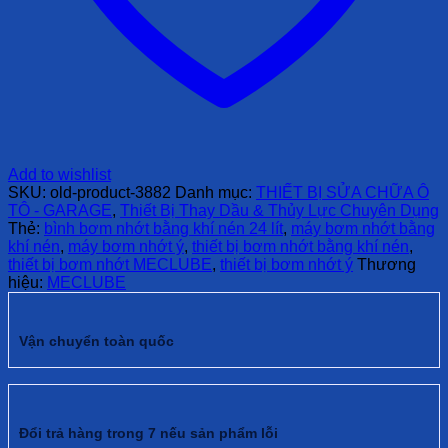
Add to wishlist
SKU:
old-product-3882
Danh mục:
THIẾT BỊ SỬA CHỮA Ô
TÔ - GARAGE
,
Thiết Bị Thay Dầu & Thủy Lực Chuyên Dụng
Thẻ:
bình bơm nhớt bằng khí nén 24 lít
,
máy bơm nhớt bằng
khí nén
,
máy bơm nhớt ý
,
thiết bị bơm nhớt bằng khí nén
,
thiết bị bơm nhớt MECLUBE
,
thiết bị bơm nhớt ý
Thương
hiệu:
MECLUBE
Vận chuyển toàn quốc
Đổi trả hàng trong 7 nếu sản phẩm lỗi