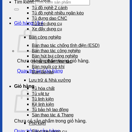
Tìm kiếm:
Tủ đồ nghề 2 cánh
Tủ đồ nghề nhiều ngăn kéo
Tủ đựng dao CNC
Giỏ hàng /
0
₫
Tủ treo dụng cụ
Xe đẩy dụng cụ
Bàn công nghiệp
Bàn thao tác chống tĩnh điện (ESD)
Bàn thao tác công nghiệp
Bàn hút bụi công nghiệp
Chưa có sản phẩm trong giỏ hàng.
Hệ tủ & Bàn thao tác
Bàn nguội cơ khí
Quay trở lại cửa hàng
Bàn lắp ráp
Lưu trữ & Nhà xưởng
Giỏ hàng
Tủ hóa chất
Tủ vật tư
Tủ linh kiện
Kệ linh kiện
Tủ bảo hộ lao động
Sàn thao tác & Thang
Chưa có sản phẩm trong giỏ hàng.
Phụ kiện
Quay trở lại cửa hàng
Bảng treo dụng cụ