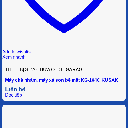
Add to wishlist
Xem nhanh
THIẾT BỊ SỬA CHỮA Ô TÔ - GARAGE
Máy chà nhám, máy xả sơn bề mặt KG-164C KUSAKI
Liên hệ
Đọc tiếp