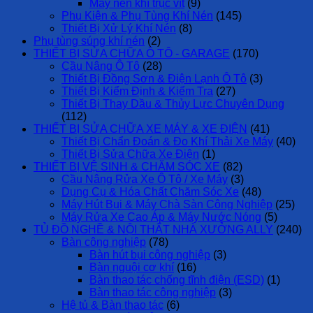
Máy nén khí trục vít
(9)
Phụ Kiện & Phụ Tùng Khí Nén
(145)
Thiết Bị Xử Lý Khí Nén
(8)
Phụ tùng súng khí nén
(2)
THIẾT BỊ SỬA CHỮA Ô TÔ - GARAGE
(170)
Cầu Nâng Ô Tô
(28)
Thiết Bị Đồng Sơn & Điện Lạnh Ô Tô
(3)
Thiết Bị Kiểm Định & Kiểm Tra
(27)
Thiết Bị Thay Dầu & Thủy Lực Chuyên Dụng
(112)
THIẾT BỊ SỬA CHỮA XE MÁY & XE ĐIỆN
(41)
Thiết Bị Chẩn Đoán & Đo Khí Thải Xe Máy
(40)
Thiết Bị Sửa Chữa Xe Điện
(1)
THIẾT BỊ VỆ SINH & CHĂM SÓC XE
(82)
Cầu Nâng Rửa Xe Ô Tô / Xe Máy
(3)
Dụng Cụ & Hóa Chất Chăm Sóc Xe
(48)
Máy Hút Bụi & Máy Chà Sàn Công Nghiệp
(25)
Máy Rửa Xe Cao Áp & Máy Nước Nóng
(5)
TỦ ĐỒ NGHỀ & NỘI THẤT NHÀ XƯỞNG ALLY
(240)
Bàn công nghiệp
(78)
Bàn hút bụi công nghiệp
(3)
Bàn nguội cơ khí
(16)
Bàn thao tác chống tĩnh điện (ESD)
(1)
Bàn thao tác công nghiệp
(3)
Hệ tủ & Bàn thao tác
(6)