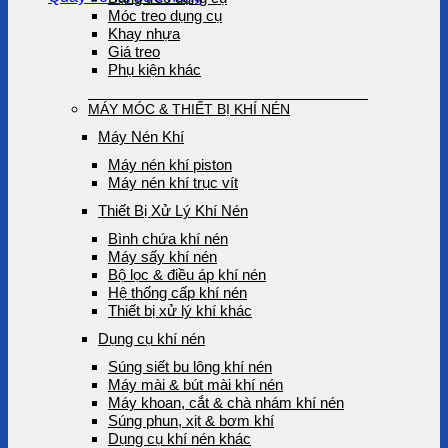
Móc treo dụng cụ
Khay nhựa
Giá treo
Phụ kiện khác
MÁY MÓC & THIẾT BỊ KHÍ NÉN
Máy Nén Khí
Máy nén khí piston
Máy nén khí trục vít
Thiết Bị Xử Lý Khí Nén
Bình chứa khí nén
Máy sấy khí nén
Bộ lọc & điều áp khí nén
Hệ thống cấp khí nén
Thiết bị xử lý khí khác
Dụng cụ khí nén
Súng siết bu lông khí nén
Máy mài & bút mài khí nén
Máy khoan, cắt & chà nhám khí nén
Súng phun, xịt & bơm khí
Dụng cụ khí nén khác