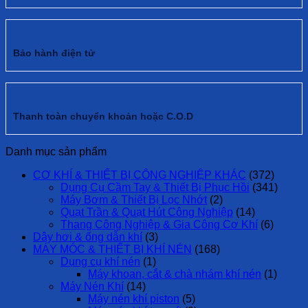
Bảo hành điện tử
Thanh toàn chuyển khoản hoặc C.O.D
Danh mục sản phẩm
CƠ KHÍ & THIẾT BỊ CÔNG NGHIỆP KHÁC
(372)
Dụng Cụ Cầm Tay & Thiết Bị Phục Hồi
(341)
Máy Bơm & Thiết Bị Lọc Nhớt
(2)
Quạt Trần & Quạt Hút Công Nghiệp
(14)
Thang Công Nghiệp & Gia Công Cơ Khí
(6)
Dây hơi & ống dẫn khí
(3)
MÁY MÓC & THIẾT BỊ KHÍ NÉN
(168)
Dụng cụ khí nén
(1)
Máy khoan, cắt & chà nhám khí nén
(1)
Máy Nén Khí
(14)
Máy nén khí piston
(5)