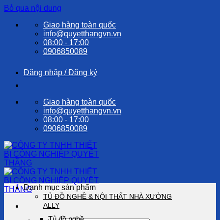
Bỏ qua nội dung
Giao hàng toàn quốc
info@quyetthangvn.vn
08:00 - 17:00
0906850089
Đăng nhập / Đăng ký
Giao hàng toàn quốc
info@quyetthangvn.vn
08:00 - 17:00
0906850089
Danh mục sản phẩm
TỦ ĐỒ NGHỀ & NỘI THẤT NHÀ XƯỞNG
ALLY
Tủ đồ nghề