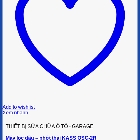
Add to wishlist
Xem nhanh
THIẾT BỊ SỬA CHỮA Ô TÔ - GARAGE
Máy lọc dầu – nhớt thải KASS OSC-2R