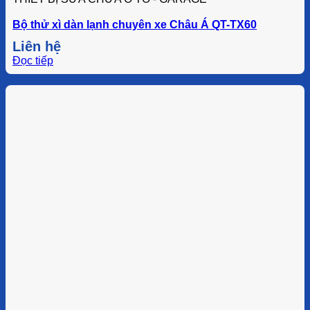
Bộ thử xì dàn lạnh chuyên xe Châu Á QT-TX60
Liên hệ
Đọc tiếp