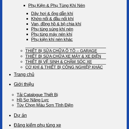
Phụ Kiện & Phụ Tùng Khí Nén
Dây hơi & ống dẫn khí
Khớp nối & đầu nối khí
Van, đồng hồ & bộ chia khí
Phụ tùng súng khí nén
Phụ tùng máy nén khí
Phụ kiện khí nén khác
THIẾT BỊ SỬA CHỮA Ô TÔ – GARAGE
THIẾT BỊ SỬA CHỮA XE MÁY & XE ĐIỆN
THIẾT BỊ VỆ SINH & CHĂM SÓC XE
CƠ KHÍ & THIẾT BỊ CÔNG NGHIỆP KHÁC
Trang chủ
Giới thiệu
Tải Catalogue Thiết Bị
Hồ Sơ Năng Lực
Tùy Chọn Màu Sơn Tĩnh Điện
Dự án
Đăng kiểm phụ tùng xe