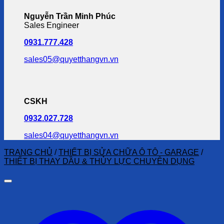
Nguyễn Trần Minh Phúc
Sales Engineer
0931.777.428
sales05@quyetthangvn.vn
CSKH
0932.027.728
sales04@quyetthangvn.vn
TRANG CHỦ
/
THIẾT BỊ SỬA CHỮA Ô TÔ - GARAGE
/
THIẾT BỊ THAY DẦU & THỦY LỰC CHUYÊN DỤNG