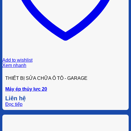
Add to wishlist
Xem nhanh
THIẾT BỊ SỬA CHỮA Ô TÔ - GARAGE
Máy ép thủy lực 20
Liên hệ
Đọc tiếp