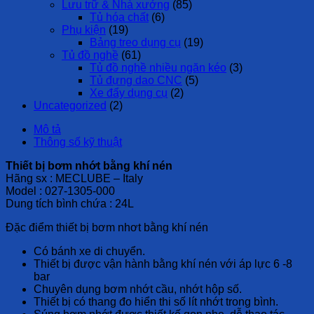
Lưu trữ & Nhà xưởng
(85)
Tủ hóa chất
(6)
Phụ kiện
(19)
Bảng treo dụng cụ
(19)
Tủ đồ nghề
(61)
Tủ đồ nghề nhiều ngăn kéo
(3)
Tủ đựng dao CNC
(5)
Xe đẩy dụng cụ
(2)
Uncategorized
(2)
Mô tả
Thông số kỹ thuật
Thiết bị bơm nhớt bằng khí nén
Hãng sx : MECLUBE – Italy
Model : 027-1305-000
Dung tích bình chứa : 24L
Đặc điểm thiết bị bơm nhơt bằng khí nén
Có bánh xe di chuyển.
Thiết bị được vận hành bằng khí nén với áp lực 6 -8
bar
Chuyên dụng bơm nhớt cầu, nhớt hộp số.
Thiết bị có thang đo hiển thi số lít nhớt trong bình.