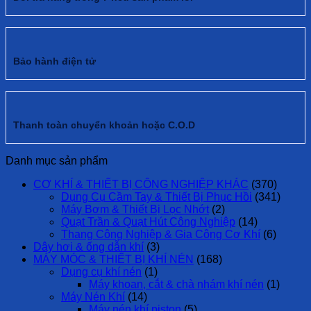
Bảo hành điện tử
Thanh toàn chuyển khoản hoặc C.O.D
Danh mục sản phẩm
CƠ KHÍ & THIẾT BỊ CÔNG NGHIỆP KHÁC
(370)
Dụng Cụ Cầm Tay & Thiết Bị Phục Hồi
(341)
Máy Bơm & Thiết Bị Lọc Nhớt
(2)
Quạt Trần & Quạt Hút Công Nghiệp
(14)
Thang Công Nghiệp & Gia Công Cơ Khí
(6)
Dây hơi & ống dẫn khí
(3)
MÁY MÓC & THIẾT BỊ KHÍ NÉN
(168)
Dụng cụ khí nén
(1)
Máy khoan, cắt & chà nhám khí nén
(1)
Máy Nén Khí
(14)
Máy nén khí piston
(5)