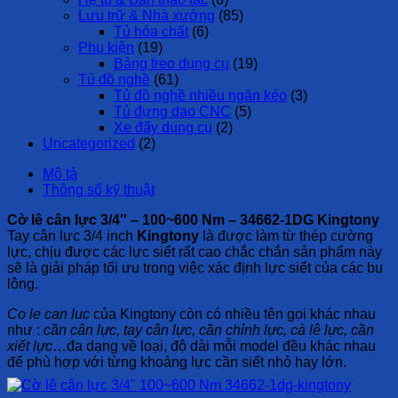
Lưu trữ & Nhà xưởng
(85)
Tủ hóa chất
(6)
Phụ kiện
(19)
Bảng treo dụng cụ
(19)
Tủ đồ nghề
(61)
Tủ đồ nghề nhiều ngăn kéo
(3)
Tủ đựng dao CNC
(5)
Xe đẩy dụng cụ
(2)
Uncategorized
(2)
Mô tả
Thông số kỹ thuật
Cờ lê cân lực 3/4″ – 100~600 Nm – 34662-1DG Kingtony
Tay cân lực 3/4 inch
Kingtony
là được làm từ thép cường
lực, chịu được các lực siết rất cao chắc chắn sản phẩm này
sẽ là giải pháp tối ưu trong việc xác định lực siết của các bu
lông.
Co le can luc
của Kingtony còn có nhiều tên gọi khác nhau
như :
cần cân lực, tay cân lực, cần chỉnh lực, cà lê lực, cần
xiết lực
…đa dạng về loại, độ dài mỗi model đều khác nhau
để phù hợp với từng khoảng lực cần siết nhỏ hay lớn.