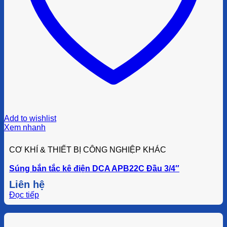
Add to wishlist
Xem nhanh
CƠ KHÍ & THIẾT BỊ CÔNG NGHIỆP KHÁC
Súng bắn tắc kê điện DCA APB22C Đầu 3/4″
Liên hệ
Đọc tiếp