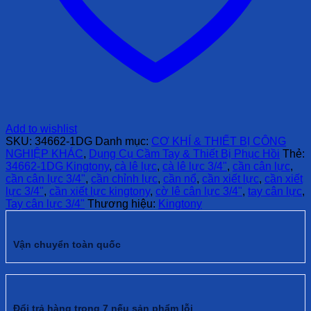
Add to wishlist
SKU:
34662-1DG
Danh mục:
CƠ KHÍ & THIẾT BỊ CÔNG
NGHIỆP KHÁC
,
Dụng Cụ Cầm Tay & Thiết Bị Phục Hồi
Thẻ:
34662-1DG Kingtony
,
cà lê lực
,
cà lê lực 3/4"
,
cần cân lực
,
cần cân lực 3/4"
,
cần chỉnh lực
,
cần nổ
,
cần xiết lực
,
cần xiết
lực 3/4"
,
cần xiết lực kingtony
,
cờ lê cân lực 3/4"
,
tay cân lực
,
Tay cân lực 3/4"
Thương hiệu:
Kingtony
Vận chuyển toàn quốc
Đổi trả hàng trong 7 nếu sản phẩm lỗi