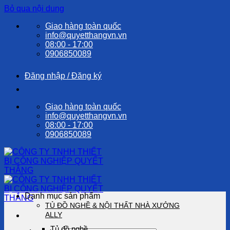
Bỏ qua nội dung
Giao hàng toàn quốc
info@quyetthangvn.vn
08:00 - 17:00
0906850089
Đăng nhập / Đăng ký
Giao hàng toàn quốc
info@quyetthangvn.vn
08:00 - 17:00
0906850089
Danh mục sản phẩm
TỦ ĐỒ NGHỀ & NỘI THẤT NHÀ XƯỞNG
ALLY
Tủ đồ nghề