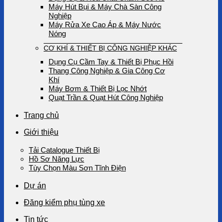
Máy Hút Bụi & Máy Chà Sàn Công
Nghiệp
Máy Rửa Xe Cao Áp & Máy Nước
Nóng
CƠ KHÍ & THIẾT BỊ CÔNG NGHIỆP KHÁC
Dụng Cụ Cầm Tay & Thiết Bị Phục Hồi
Thang Công Nghiệp & Gia Công Cơ
Khí
Máy Bơm & Thiết Bị Lọc Nhớt
Quạt Trần & Quạt Hút Công Nghiệp
Trang chủ
Giới thiệu
Tải Catalogue Thiết Bị
Hồ Sơ Năng Lực
Tùy Chọn Màu Sơn Tĩnh Điện
Dự án
Đăng kiểm phụ tùng xe
Tin tức