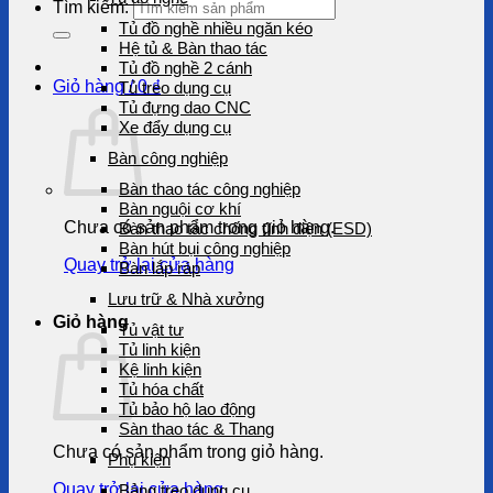
Tìm kiếm:
Tủ đồ nghề nhiều ngăn kéo
Hệ tủ & Bàn thao tác
Tủ đồ nghề 2 cánh
Giỏ hàng /
0
₫
Tủ treo dụng cụ
Tủ đựng dao CNC
Xe đẩy dụng cụ
Bàn công nghiệp
Bàn thao tác công nghiệp
Bàn nguội cơ khí
Chưa có sản phẩm trong giỏ hàng.
Bàn thao tác chống tĩnh điện (ESD)
Bàn hút bụi công nghiệp
Quay trở lại cửa hàng
Bàn lắp ráp
Lưu trữ & Nhà xưởng
Giỏ hàng
Tủ vật tư
Tủ linh kiện
Kệ linh kiện
Tủ hóa chất
Tủ bảo hộ lao động
Sàn thao tác & Thang
Chưa có sản phẩm trong giỏ hàng.
Phụ kiện
Quay trở lại cửa hàng
Bảng treo dụng cụ