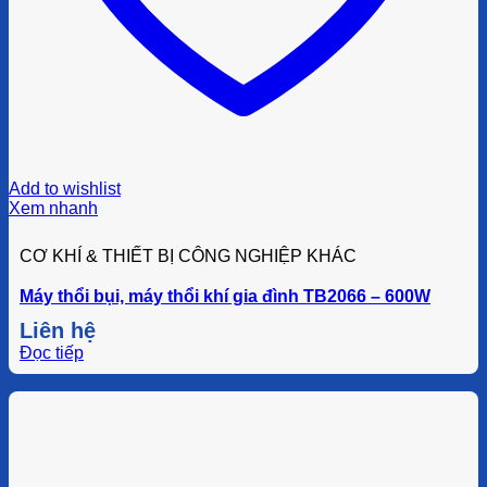
Add to wishlist
Xem nhanh
CƠ KHÍ & THIẾT BỊ CÔNG NGHIỆP KHÁC
Máy thổi bụi, máy thổi khí gia đình TB2066 – 600W
Liên hệ
Đọc tiếp