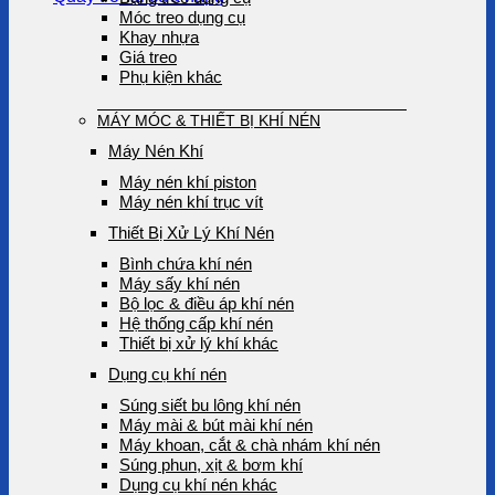
Móc treo dụng cụ
Khay nhựa
Giá treo
Phụ kiện khác
MÁY MÓC & THIẾT BỊ KHÍ NÉN
Máy Nén Khí
Máy nén khí piston
Máy nén khí trục vít
Thiết Bị Xử Lý Khí Nén
Bình chứa khí nén
Máy sấy khí nén
Bộ lọc & điều áp khí nén
Hệ thống cấp khí nén
Thiết bị xử lý khí khác
Dụng cụ khí nén
Súng siết bu lông khí nén
Máy mài & bút mài khí nén
Máy khoan, cắt & chà nhám khí nén
Súng phun, xịt & bơm khí
Dụng cụ khí nén khác