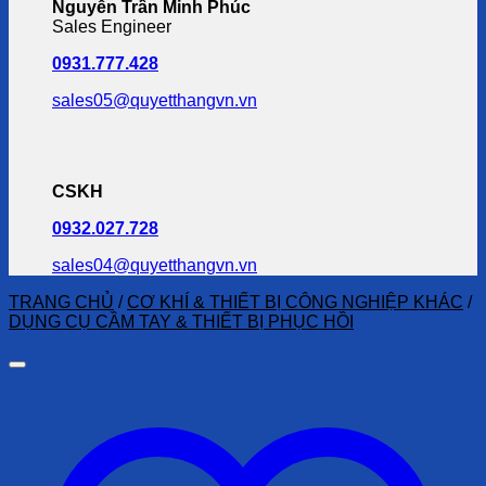
Nguyễn Trần Minh Phúc
Sales Engineer
0931.777.428
sales05@quyetthangvn.vn
CSKH
0932.027.728
sales04@quyetthangvn.vn
TRANG CHỦ
/
CƠ KHÍ & THIẾT BỊ CÔNG NGHIỆP KHÁC
/
DỤNG CỤ CẦM TAY & THIẾT BỊ PHỤC HỒI