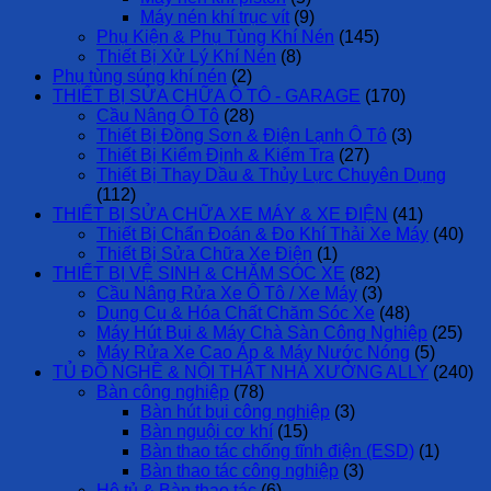
Máy nén khí trục vít
(9)
Phụ Kiện & Phụ Tùng Khí Nén
(145)
Thiết Bị Xử Lý Khí Nén
(8)
Phụ tùng súng khí nén
(2)
THIẾT BỊ SỬA CHỮA Ô TÔ - GARAGE
(170)
Cầu Nâng Ô Tô
(28)
Thiết Bị Đồng Sơn & Điện Lạnh Ô Tô
(3)
Thiết Bị Kiểm Định & Kiểm Tra
(27)
Thiết Bị Thay Dầu & Thủy Lực Chuyên Dụng
(112)
THIẾT BỊ SỬA CHỮA XE MÁY & XE ĐIỆN
(41)
Thiết Bị Chẩn Đoán & Đo Khí Thải Xe Máy
(40)
Thiết Bị Sửa Chữa Xe Điện
(1)
THIẾT BỊ VỆ SINH & CHĂM SÓC XE
(82)
Cầu Nâng Rửa Xe Ô Tô / Xe Máy
(3)
Dụng Cụ & Hóa Chất Chăm Sóc Xe
(48)
Máy Hút Bụi & Máy Chà Sàn Công Nghiệp
(25)
Máy Rửa Xe Cao Áp & Máy Nước Nóng
(5)
TỦ ĐỒ NGHỀ & NỘI THẤT NHÀ XƯỞNG ALLY
(240)
Bàn công nghiệp
(78)
Bàn hút bụi công nghiệp
(3)
Bàn nguội cơ khí
(15)
Bàn thao tác chống tĩnh điện (ESD)
(1)
Bàn thao tác công nghiệp
(3)
Hệ tủ & Bàn thao tác
(6)