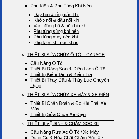
Phụ Kiện & Phụ Tùng Khí Nén
Dây hơi & ống dẫn khí
Khớp nối & đầu nối khí
Van, đồng hồ & bộ chia khí
Phụ tùng súng khí nén
Phụ tùng máy nén khí
Phụ kiện khí nén khác
THIẾT BỊ SỬA CHỮA Ô TÔ – GARAGE
Cầu Nâng Ô Tô
Thiết Bị Đồng Sơn & Điện Lạnh Ô Tô
Thiết Bị Kiểm Định & Kiểm Tra
Thiết Bị Thay Dầu & Thủy Lực Chuyên
Dụng
THIẾT BỊ SỬA CHỮA XE MÁY & XE ĐIỆN
Thiết Bị Chẩn Đoán & Đo Khí Thải Xe
Máy
Thiết Bị Sửa Chữa Xe Điện
THIẾT BỊ VỆ SINH & CHĂM SÓC XE
Cầu Nâng Rửa Xe Ô Tô / Xe Máy
Dụng Cụ & Hóa Chất Chăm Sóc Xe