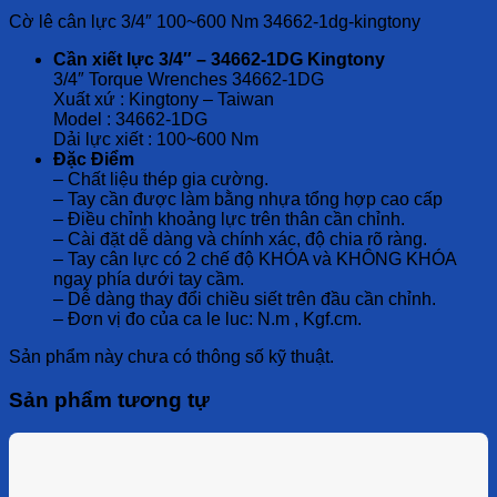
Cờ lê cân lực 3/4″ 100~600 Nm 34662-1dg-kingtony
Cần xiết lực 3/4″ – 34662-1DG Kingtony
3/4″ Torque Wrenches 34662-1DG
Xuất xứ : Kingtony – Taiwan
Model : 34662-1DG
Dải lực xiết : 100~600 Nm
Đặc Điểm
– Chất liệu thép gia cường.
– Tay cần được làm bằng nhựa tổng hợp cao cấp
– Điều chỉnh khoảng lực trên thân cần chỉnh.
– Cài đặt dễ dàng và chính xác, độ chia rõ ràng.
– Tay cân lực có 2 chế độ KHÓA và KHÔNG KHÓA
ngay phía dưới tay cầm.
– Dễ dàng thay đổi chiều siết trên đầu cần chỉnh.
– Đơn vị đo của ca le luc: N.m , Kgf.cm.
Sản phẩm này chưa có thông số kỹ thuật.
Sản phẩm tương tự