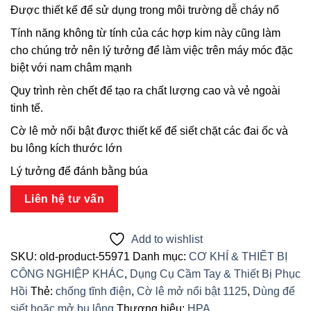
Được thiết kế để sử dụng trong môi trường dễ cháy nổ
Tính năng không từ tính của các hợp kim này cũng làm
cho chúng trở nên lý tưởng để làm việc trên máy móc đặc
biệt với nam châm mạnh
Quy trình rèn chết để tạo ra chất lượng cao và vẻ ngoài
tinh tế.
Cờ lê mở nổi bật được thiết kế để siết chặt các đai ốc và
bu lông kích thước lớn
Lý tưởng để đánh bằng búa
Liên hệ tư vấn
Add to wishlist
SKU:
old-product-55971
Danh mục:
CƠ KHÍ & THIẾT BỊ
CÔNG NGHIỆP KHÁC
,
Dụng Cụ Cầm Tay & Thiết Bị Phục
Hồi
Thẻ:
chống tĩnh điện
,
Cờ lê mở nổi bật 1125
,
Dùng để
siết hoặc mở bu lông
Thương hiệu:
HPA