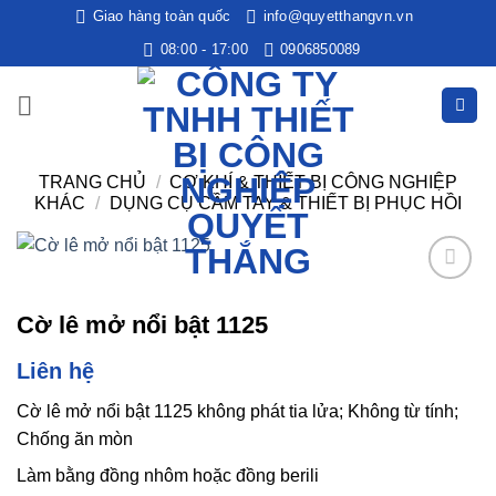
Bỏ
Giao hàng toàn quốc
info@quyetthangvn.vn
qua
08:00 - 17:00
0906850089
nội
dung
TRANG CHỦ
/
CƠ KHÍ & THIẾT BỊ CÔNG NGHIỆP
KHÁC
/
DỤNG CỤ CẦM TAY & THIẾT BỊ PHỤC HỒI
Add to
Cờ lê mở nổi bật 1125
wishlist
Liên hệ
Cờ lê mở nổi bật 1125 không phát tia lửa; Không từ tính;
Chống ăn mòn
Làm bằng đồng nhôm hoặc đồng berili