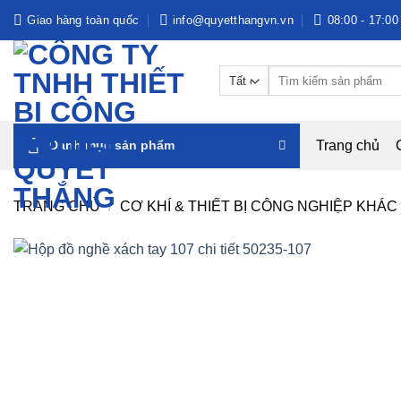
Bỏ
Giao hàng toàn quốc
info@quyetthangvn.vn
08:00 - 17:00
qua
nội
Tìm
dung
kiếm:
Trang chủ
Danh mục sản phẩm
TRANG CHỦ
/
CƠ KHÍ & THIẾT BỊ CÔNG NGHIỆP KHÁC