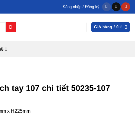
Đăng nhập / Đăng ký
Giỏ hàng /
0
₫
hệ
h tay 107 chi tiết 50235-107
8mm x H225mm.