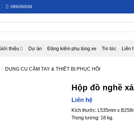
0906850089
Giới thiệu
Dự án
Đăng kiểm phụ tùng xe
Tin tức
Liên 
/
DỤNG CỤ CẦM TAY & THIẾT BỊ PHỤC HỒI
Hộp đồ nghề xác
Liên hệ
Kích thước: L535mm x B25
Trọng lượng: 18 kg.