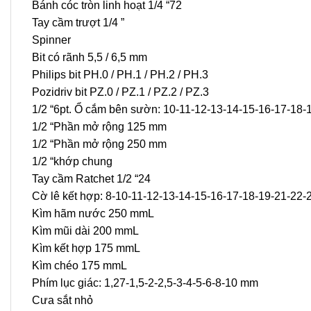
Bánh cóc tròn linh hoạt 1/4 “72
Tay cầm trượt 1/4 ”
Spinner
Bit có rãnh 5,5 / 6,5 mm
Philips bit PH.0 / PH.1 / PH.2 / PH.3
Pozidriv bit PZ.0 / PZ.1 / PZ.2 / PZ.3
1/2 “6pt. Ổ cắm bên sườn: 10-11-12-13-14-15-16-17-18
1/2 “Phần mở rộng 125 mm
1/2 “Phần mở rộng 250 mm
1/2 “khớp chung
Tay cầm Ratchet 1/2 “24
Cờ lê kết hợp: 8-10-11-12-13-14-15-16-17-18-19-21-22
Kìm hãm nước 250 mmL
Kìm mũi dài 200 mmL
Kìm kết hợp 175 mmL
Kìm chéo 175 mmL
Phím lục giác: 1,27-1,5-2-2,5-3-4-5-6-8-10 mm
Cưa sắt nhỏ