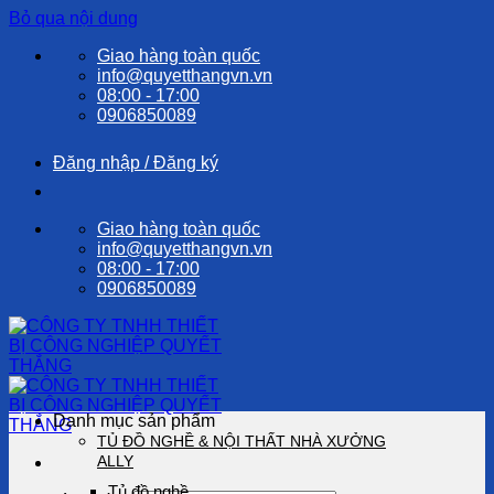
Bỏ qua nội dung
Giao hàng toàn quốc
info@quyetthangvn.vn
08:00 - 17:00
0906850089
Đăng nhập / Đăng ký
Giao hàng toàn quốc
info@quyetthangvn.vn
08:00 - 17:00
0906850089
Danh mục sản phẩm
TỦ ĐỒ NGHỀ & NỘI THẤT NHÀ XƯỞNG
ALLY
Tủ đồ nghề