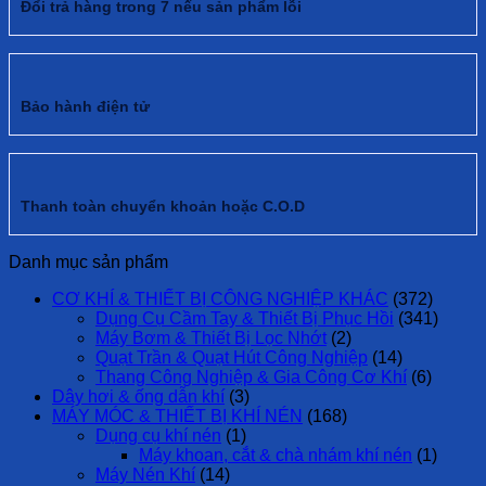
Đổi trả hàng trong 7 nếu sản phẩm lỗi
Bảo hành điện tử
Thanh toàn chuyển khoản hoặc C.O.D
Danh mục sản phẩm
CƠ KHÍ & THIẾT BỊ CÔNG NGHIỆP KHÁC
(372)
Dụng Cụ Cầm Tay & Thiết Bị Phục Hồi
(341)
Máy Bơm & Thiết Bị Lọc Nhớt
(2)
Quạt Trần & Quạt Hút Công Nghiệp
(14)
Thang Công Nghiệp & Gia Công Cơ Khí
(6)
Dây hơi & ống dẫn khí
(3)
MÁY MÓC & THIẾT BỊ KHÍ NÉN
(168)
Dụng cụ khí nén
(1)
Máy khoan, cắt & chà nhám khí nén
(1)
Máy Nén Khí
(14)