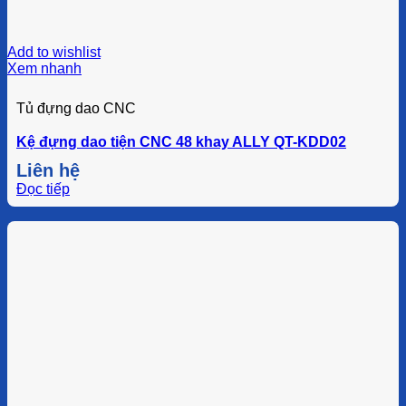
Add to wishlist
Xem nhanh
Tủ đựng dao CNC
Kệ đựng dao tiện CNC 48 khay ALLY QT-KDD02
Liên hệ
Đọc tiếp