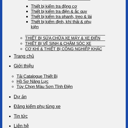
Thiết bị kiểm tra động cơ
Thiết bị kiểm tra điện & ắc quy
Thiết bị kiểm tra phanh, treo & lái
Thiết bị kiểm định, khí thải & phụ
kiện
THIẾT BỊ SỬA CHỮA XE MÁY & XE ĐIỆN
THIẾT BỊ VỆ SINH & CHĂM SÓC XE
CƠ KHÍ & THIẾT BỊ CÔNG NGHIỆP KHÁC
Trang chủ
Giới thiệu
Tải Catalogue Thiết Bị
Hồ Sơ Năng Lực
Tùy Chọn Màu Sơn Tĩnh Điện
Dự án
Đăng kiểm phụ tùng xe
Tin tức
Liên hệ