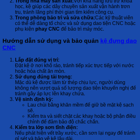
Trong nhà máy sản xuất:
Với khả năng lưu trữ khoa
học, kệ giúp các dây chuyền sản xuất vận hành trơn
tru, tránh lãng phí thời gian tìm kiếm công cụ.
Trong phòng bảo trì và sửa chữa:
Các kỹ thuật viên
có thể dễ dàng tổ chức và sử dụng dao tiện CNC hoặc
phụ kiện
phay CNC
để bảo trì máy móc.
Hướng dẫn sử dụng và bảo quản
kệ đựng dao
CNC
Lắp đặt đúng vị trí:
Đặt kệ ở nơi khô ráo, tránh tiếp xúc trực tiếp với nước
hoặc hóa chất ăn mòn.
Sử dụng đúng tải trọng:
Mặc dù kệ được làm từ thép chịu lực, người dùng
không nên vượt quá số lượng dao tiện khuyến nghị để
tránh gây áp lực lên khay chứa.
Vệ sinh định kỳ:
Lau chùi bằng khăn mềm để giữ bề mặt kệ sạch
sẽ.
Kiểm tra và siết chặt các khay hoặc bộ phận điều
chỉnh để đảm bảo độ chắc chắn.
Kiểm tra lớp sơn tĩnh điện:
Nếu phát hiện vết trầy xước, cần sơn lại ngay để tránh
gỉ sét và bảo vệ kệ lâu dài.