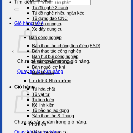
Tìm kiếm:
Tủ đồ nghề 2 cánh
Tủ đồ nghề nhiều ngăn kéo
Tủ đựng dao CNC
Giỏ hàng /
0
₫
Tủ treo dụng cụ
Xe đẩy dụng cụ
Bàn công nghiệp
Bàn thao tác chống tĩnh điện (ESD)
Bàn thao tác công nghiệp
Bàn hút bụi công nghiệp
Chưa có sản phẩm trong giỏ hàng.
Hệ tủ & Bàn thao tác
Bàn nguội cơ khí
Quay trở lại cửa hàng
Bàn lắp ráp
Lưu trữ & Nhà xưởng
Giỏ hàng
Tủ hóa chất
Tủ vật tư
Tủ linh kiện
Kệ linh kiện
Tủ bảo hộ lao động
Sàn thao tác & Thang
Chưa có sản phẩm trong giỏ hàng.
Phụ kiện
Quay trở lại cửa hàng
Bảng treo dụng cụ