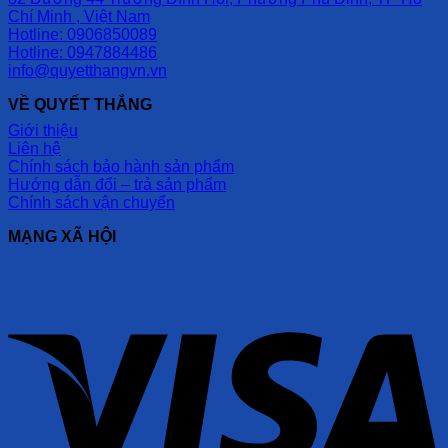
Chí Minh , Việt Nam
Hotline: 0906850089
Hotline: 0947884486
info@quyetthangvn.vn
VỀ QUYẾT THẮNG
Giới thiệu
Liên hệ
Chính sách bảo hành sản phẩm
Hướng dẫn đổi – trả sản phẩm
Chính sách vận chuyển
MẠNG XÃ HỘI