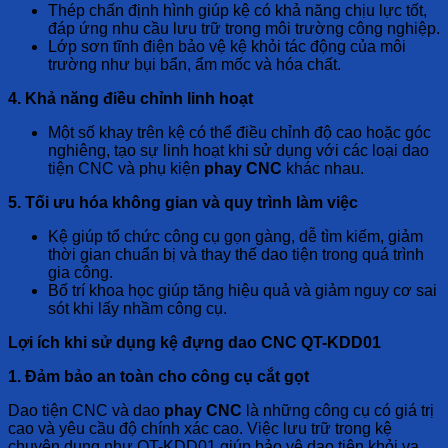
Thép chấn định hình giúp kệ có khả năng chịu lực tốt,
đáp ứng nhu cầu lưu trữ trong môi trường công nghiệp.
Lớp sơn tĩnh điện bảo vệ kệ khỏi tác động của môi
trường như bụi bẩn, ẩm mốc và hóa chất.
4. Khả năng điều chỉnh linh hoạt
Một số khay trên kệ có thể điều chỉnh độ cao hoặc góc
nghiêng, tạo sự linh hoạt khi sử dụng với các loại dao
tiện CNC và phụ kiện
phay CNC
khác nhau.
5. Tối ưu hóa không gian và quy trình làm việc
Kệ giúp tổ chức công cụ gọn gàng, dễ tìm kiếm, giảm
thời gian chuẩn bị và thay thế dao tiện trong quá trình
gia công.
Bố trí khoa học giúp tăng hiệu quả và giảm nguy cơ sai
sót khi lấy nhầm công cụ.
Lợi ích khi sử dụng kệ đựng dao CNC QT-KDD01
1. Đảm bảo an toàn cho công cụ cắt gọt
Dao tiện CNC và dao
phay CNC
là những công cụ có giá trị
cao và yêu cầu độ chính xác cao. Việc lưu trữ trong kệ
chuyên dụng như QT-KDD01 giúp bảo vệ dao tiện khỏi va