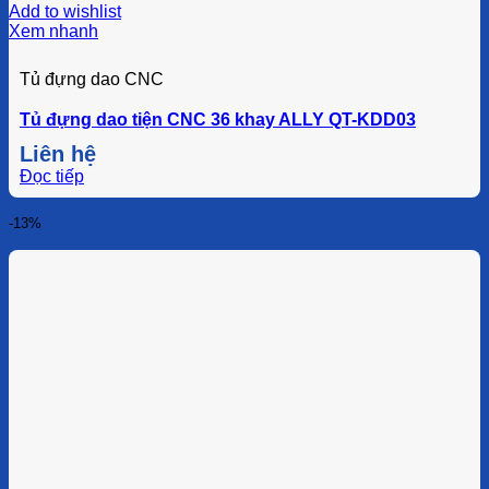
Add to wishlist
Xem nhanh
Tủ đựng dao CNC
Tủ đựng dao tiện CNC 36 khay ALLY QT-KDD03
Liên hệ
Đọc tiếp
-13%