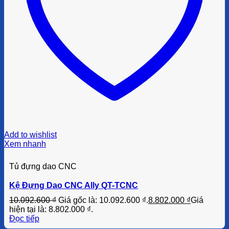
Add to wishlist
Xem nhanh
Tủ đựng dao CNC
Kệ Đựng Dao CNC Ally QT-TCNC
10.092.600
₫
Giá gốc là: 10.092.600 ₫.
8.802.000
₫
Giá
hiện tại là: 8.802.000 ₫.
Đọc tiếp