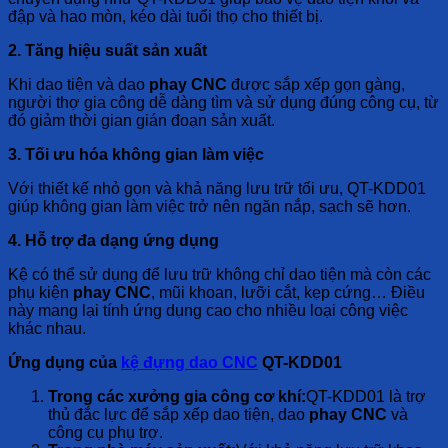
đập và hao mòn, kéo dài tuổi thọ cho thiết bị.
2. Tăng hiệu suất sản xuất
Khi dao tiện và dao
phay CNC
được sắp xếp gọn gàng,
người thợ gia công dễ dàng tìm và sử dụng đúng công cụ, từ
đó giảm thời gian gián đoạn sản xuất.
3. Tối ưu hóa không gian làm việc
Với thiết kế nhỏ gọn và khả năng lưu trữ tối ưu, QT-KDD01
giúp không gian làm việc trở nên ngăn nắp, sạch sẽ hơn.
4. Hỗ trợ đa dạng ứng dụng
Kệ có thể sử dụng để lưu trữ không chỉ dao tiện mà còn các
phụ kiện
phay CNC
, mũi khoan, lưỡi cắt, kẹp cứng… Điều
này mang lại tính ứng dụng cao cho nhiều loại công việc
khác nhau.
Ứng dụng của
kệ đựng dao CNC
QT-KDD01
Trong các xưởng gia công cơ khí:
QT-KDD01 là trợ
thủ đắc lực để sắp xếp dao tiện, dao
phay CNC
và
công cụ phụ trợ.