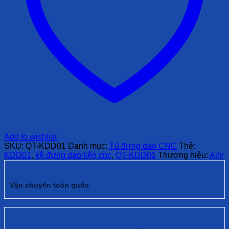
Add to wishlist
SKU:
QT-KDD01
Danh mục:
Tủ đựng dao CNC
Thẻ:
KDD01
,
kệ đựng dao tiện cnc
,
QT-KDD01
Thương hiệu:
Ally
Vận chuyển toàn quốc