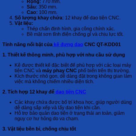
Rộng:
770 mm.
Sâu:
350 mm.
Cao:
100 mm.
Số lượng khay chứa:
12 khay để dao tiện CNC.
Vật liệu:
Thép chấn định hình, gia công chính xác.
Bề mặt sơn tĩnh điện chống gỉ và chịu lực tốt.
Tính năng nổi bật của
kệ đựng dao
CNC QT-KDD01
1. Thiết kế thông minh, phù hợp với nhu cầu sử dụng
Kệ được thiết kế đặc biệt để phù hợp với các loại máy
tiện CNC và
máy phay CNC
phổ biến trên thị trường.
Kích thước nhỏ gọn, dễ dàng đặt trong không gian làm
việc mà không chiếm nhiều diện tích.
2. Tích hợp 12 khay để
dao tiện CNC
Các khay chứa được bố trí khoa học, giúp người dùng
dễ dàng sắp xếp và lấy dao tiện khi cần.
Hỗ trợ bảo quản dao tiện ở trạng thái an toàn, giảm
nguy cơ hư hỏng do va chạm.
3. Vật liệu bền bỉ, chống chịu tốt