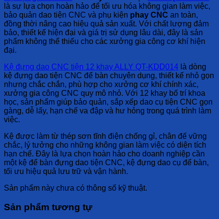
là sự lựa chọn hoàn hảo để tối ưu hóa không gian làm việc,
bảo quản dao tiện CNC và phụ kiện
phay CNC
an toàn,
đồng thời nâng cao hiệu quả sản xuất. Với chất lượng đảm
bảo, thiết kế hiện đại và giá trị sử dụng lâu dài, đây là sản
phẩm không thể thiếu cho các xưởng gia công cơ khí hiện
đại.
Kệ đựng dao CNC tiện 12 khay ALLY QT-KDD014
là dòng
kệ đựng dao tiện CNC để bàn chuyên dụng, thiết kế nhỏ gọn
nhưng chắc chắn, phù hợp cho xưởng cơ khí chính xác,
xưởng gia công CNC quy mô nhỏ. Với 12 khay bố trí khoa
học, sản phẩm giúp bảo quản, sắp xếp dao cụ tiện CNC gọn
gàng, dễ lấy, hạn chế va đập và hư hỏng trong quá trình làm
việc.
Kệ được làm từ thép sơn tĩnh điện chống gỉ, chân đế vững
chắc, lý tưởng cho những không gian làm việc có diện tích
hạn chế. Đây là lựa chọn hoàn hảo cho doanh nghiệp cần
một kệ để bàn đựng dao tiện CNC, kệ đựng dao cụ để bàn,
tối ưu hiệu quả lưu trữ và vận hành.
Sản phẩm này chưa có thông số kỹ thuật.
Sản phẩm tương tự