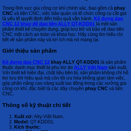
Trong lĩnh vực gia công cơ khí chính xác, bao gồm cả
phay
CNC
và tiện CNC, việc bảo quản và tổ chức công cụ cắt gọt
là yếu tố quyết định đến hiệu quả vận hành.
Kệ đựng dao
CNC 12 khay để dao tiện ALLY QT-KDD01
là một sản
phẩm thiết kế chuyên dụng, giúp lưu trữ và bảo vệ dao tiện
CNC một cách an toàn và khoa học. Hãy cùng tìm hiểu chi
tiết về sản phẩm này và lợi ích mà nó mang lại.
Giới thiệu sản phẩm
Kệ đựng dao CNC 12
khay ALLY QT-KDD01
là sản phẩm
thuộc danh mục thiết bị phụ trợ do
ALLY Việt Nam
sản xuất.
Với thiết kế hiện đại, chất liệu bền bỉ, sản phẩm không chỉ hỗ
trợ lưu trữ hiệu quả mà còn tối ưu hóa không gian làm việc,
góp phần nâng cao năng suất lao động trong các xưởng gia
công cơ khí, đặc biệt là các dây chuyền
phay CNC
và tiện
CNC.
Thông số kỹ thuật chi tiết
Xuất xứ:
Ally-Việt Nam.
Model:
QT-KDD01.
Kích thước: