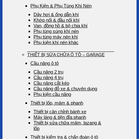
Phụ Kiện & Phụ Tùng Khí Nén
Dây hơi & ống dẫn khí
Khớp nối & đầu nối khí
Van, đồng hồ & bộ chia khí
Phụ tùng súng khí nén
Phụ tùng máy nén khí
Phụ kiện khí nén khác
THIẾT BỊ SỬA CHỮA Ô TÔ – GARAGE
Cầu nâng ô tô
Cầu nâng 2 trụ
Cầu nâng 4 trụ
Cầu nâng cắt kéo
Cầu nâng đỗ xe & chuyên dụng
Phụ kiện cầu nâng
Thiết bị lốp, mâm & phanh
Thiết bị cân chỉnh bánh xe
Máy láng & tiện đĩa phanh
Thiết bị sửa chữa mâm, lazang &
lốp
Thiết bị kiểm tra & chẩn đoán ô tô