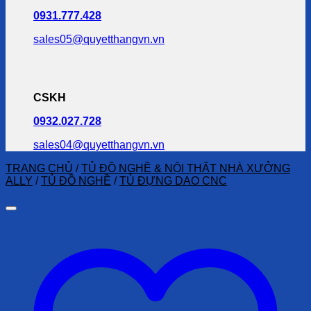
0931.777.428
sales05@quyetthangvn.vn
CSKH
0932.027.728
sales04@quyetthangvn.vn
TRANG CHỦ
/
TỦ ĐỒ NGHỀ & NỘI THẤT NHÀ XƯỞNG
ALLY
/
TỦ ĐỒ NGHỀ
/
TỦ ĐỰNG DAO CNC