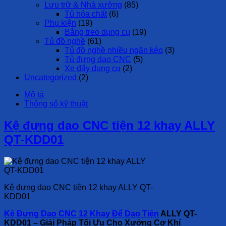
Lưu trữ & Nhà xưởng
(85)
Tủ hóa chất
(6)
Phụ kiện
(19)
Bảng treo dụng cụ
(19)
Tủ đồ nghề
(61)
Tủ đồ nghề nhiều ngăn kéo
(3)
Tủ đựng dao CNC
(5)
Xe đẩy dụng cụ
(2)
Uncategorized
(2)
Mô tả
Thông số kỹ thuật
Kệ đựng dao CNC tiện 12 khay ALLY
QT-KDD01
Kệ đựng dao CNC tiện 12 khay ALLY QT-
KDD01
Kệ Đựng Dao CNC 12 Khay Để Dao Tiện
ALLY QT-
KDD01 – Giải Pháp Tối Ưu Cho Xưởng Cơ Khí