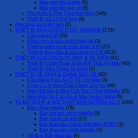
Máy nén khí piston
(5)
Máy nén khí trục vít
(9)
Phụ Kiện & Phụ Tùng Khí Nén
(145)
Thiết Bị Xử Lý Khí Nén
(8)
Phụ tùng súng khí nén
(2)
THIẾT BỊ SỬA CHỮA Ô TÔ - GARAGE
(170)
Cầu nâng ô tô
(28)
Đồng sơn & sửa chữa thân vỏ
(3)
Thiết bị kiểm tra & chẩn đoán ô tô
(27)
Thiết bị thay dầu & bảo dưỡng ô tô
(112)
THIẾT BỊ SỬA CHỮA XE MÁY & XE ĐIỆN
(41)
Thiết Bị Chẩn Đoán & Đo Khí Thải Xe Máy
(40)
Thiết Bị Sửa Chữa Xe Điện
(1)
THIẾT BỊ VỆ SINH & CHĂM SÓC XE
(82)
Cầu Nâng Rửa Xe Ô Tô / Xe Máy
(3)
Dụng Cụ & Hóa Chất Chăm Sóc Xe
(48)
Máy Hút Bụi & Máy Chà Sàn Công Nghiệp
(25)
Máy Rửa Xe Cao Áp & Máy Nước Nóng
(5)
TỦ ĐỒ NGHỀ & NỘI THẤT NHÀ XƯỞNG ALLY
(240)
Bàn công nghiệp
(78)
Bàn hút bụi công nghiệp
(3)
Bàn nguội cơ khí
(17)
Bàn thao tác chống tĩnh điện (ESD)
(1)
Bàn thao tác công nghiệp
(3)
Hệ tủ & Bàn thao tác
(6)