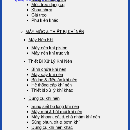
Móc treo dụng cụ
Khay nhựa
Giá treo
Phụ kiện khác
MÁY MÓC & THIẾT BỊ KHÍ NÉN
Máy Nén Khí
Máy nén khí piston
Máy nén khí trục vít
Thiết Bị Xử Lý Khí Nén
Bình chứa khí nén
Máy sấy khí nén
Bộ lọc & điều áp khí nén
Hệ thống cấp khí nén
Thiết bị xử lý khí khác
Dụng cụ khí nén
Súng siết bu lông khí nén
Máy mài & bút mài khí nén
Máy khoan, cắt & chà nhám khí nén
Súng phun, xịt & bơm khí
Dụng cụ khí nén khác