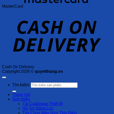
MasterCard
Cash On Delivery
Copyright 2026 ©
quyetthang.vn
Tìm kiếm:
Trang chủ
Giới thiệu
Tải Catalogue Thiết Bị
Hồ Sơ Năng Lực
Tùy Chọn Màu Sơn Tĩnh Điện