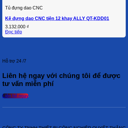
Tủ đựng dao CNC
Kệ đựng dao CNC tiện 12 khay ALLY QT-KDD01
3.132.000
₫
Đọc tiếp
Hỗ trợ 24 /7
Liên hệ ngay với chúng tôi để được
tư vấn miễn phí
Liên hệ ngay