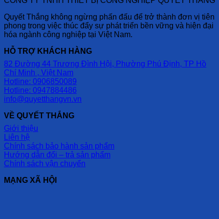
CÔNG TY TNHH THIẾT BỊ CÔNG NGHIỆP QUYẾT THẮNG
Quyết Thắng không ngừng phấn đấu để trở thành đơn vị tiên
phong trong việc thúc đẩy sự phát triển bền vững và hiện đại
hóa ngành công nghiệp tại Việt Nam.
HỖ TRỢ KHÁCH HÀNG
82 Đường 44 Trương Đình Hội, Phường Phú Định, TP Hồ
Chí Minh , Việt Nam
Hotline: 0906850089
Hotline: 0947884486
info@quyetthangvn.vn
VỀ QUYẾT THẮNG
Giới thiệu
Liên hệ
Chính sách bảo hành sản phẩm
Hướng dẫn đổi – trả sản phẩm
Chính sách vận chuyển
MẠNG XÃ HỘI