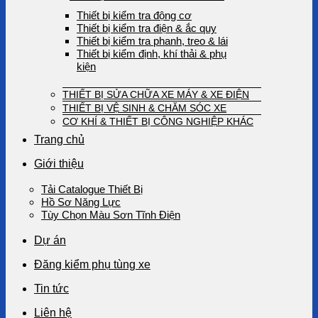
Thiết bị kiểm tra động cơ
Thiết bị kiểm tra điện & ắc quy
Thiết bị kiểm tra phanh, treo & lái
Thiết bị kiểm định, khí thải & phụ
kiện
THIẾT BỊ SỬA CHỮA XE MÁY & XE ĐIỆN
THIẾT BỊ VỆ SINH & CHĂM SÓC XE
CƠ KHÍ & THIẾT BỊ CÔNG NGHIỆP KHÁC
Trang chủ
Giới thiệu
Tải Catalogue Thiết Bị
Hồ Sơ Năng Lực
Tùy Chọn Màu Sơn Tĩnh Điện
Dự án
Đăng kiểm phụ tùng xe
Tin tức
Liên hệ