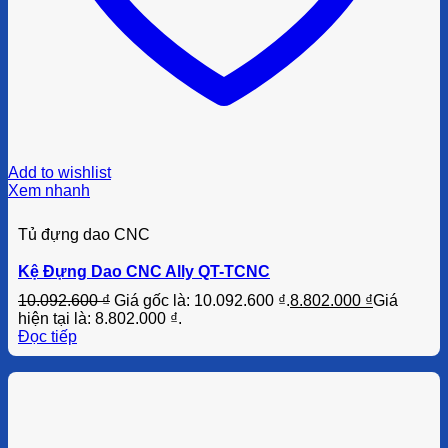
Add to wishlist
Xem nhanh
Tủ đựng dao CNC
Kệ Đựng Dao CNC Ally QT-TCNC
10.092.600
₫
Giá gốc là: 10.092.600 ₫.
8.802.000
₫
Giá
hiện tại là: 8.802.000 ₫.
Đọc tiếp