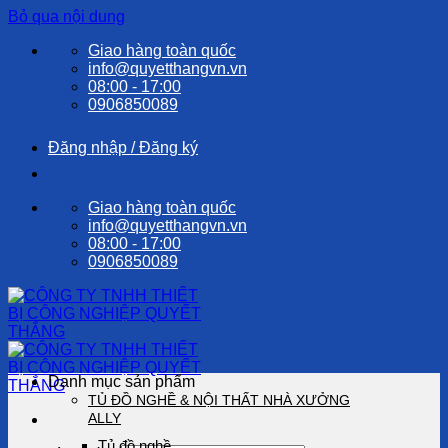
Bỏ qua nội dung
Giao hàng toàn quốc
info@quyetthangvn.vn
08:00 - 17:00
0906850089
Đăng nhập / Đăng ký
Giao hàng toàn quốc
info@quyetthangvn.vn
08:00 - 17:00
0906850089
Danh mục sản phẩm
TỦ ĐỒ NGHỀ & NỘI THẤT NHÀ XƯỞNG
ALLY
Tủ đồ nghề