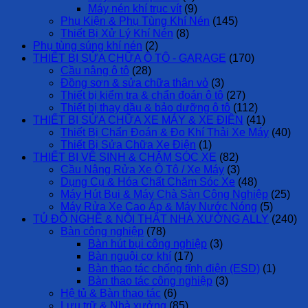
Máy nén khí trục vít
(9)
Phụ Kiện & Phụ Tùng Khí Nén
(145)
Thiết Bị Xử Lý Khí Nén
(8)
Phụ tùng súng khí nén
(2)
THIẾT BỊ SỬA CHỮA Ô TÔ - GARAGE
(170)
Cầu nâng ô tô
(28)
Đồng sơn & sửa chữa thân vỏ
(3)
Thiết bị kiểm tra & chẩn đoán ô tô
(27)
Thiết bị thay dầu & bảo dưỡng ô tô
(112)
THIẾT BỊ SỬA CHỮA XE MÁY & XE ĐIỆN
(41)
Thiết Bị Chẩn Đoán & Đo Khí Thải Xe Máy
(40)
Thiết Bị Sửa Chữa Xe Điện
(1)
THIẾT BỊ VỆ SINH & CHĂM SÓC XE
(82)
Cầu Nâng Rửa Xe Ô Tô / Xe Máy
(3)
Dụng Cụ & Hóa Chất Chăm Sóc Xe
(48)
Máy Hút Bụi & Máy Chà Sàn Công Nghiệp
(25)
Máy Rửa Xe Cao Áp & Máy Nước Nóng
(5)
TỦ ĐỒ NGHỀ & NỘI THẤT NHÀ XƯỞNG ALLY
(240)
Bàn công nghiệp
(78)
Bàn hút bụi công nghiệp
(3)
Bàn nguội cơ khí
(17)
Bàn thao tác chống tĩnh điện (ESD)
(1)
Bàn thao tác công nghiệp
(3)
Hệ tủ & Bàn thao tác
(6)
Lưu trữ & Nhà xưởng
(85)