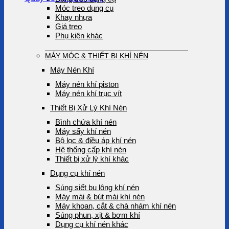
Móc treo dụng cụ
Khay nhựa
Giá treo
Phụ kiện khác
MÁY MÓC & THIẾT BỊ KHÍ NÉN
Máy Nén Khí
Máy nén khí piston
Máy nén khí trục vít
Thiết Bị Xử Lý Khí Nén
Bình chứa khí nén
Máy sấy khí nén
Bộ lọc & điều áp khí nén
Hệ thống cấp khí nén
Thiết bị xử lý khí khác
Dụng cụ khí nén
Súng siết bu lông khí nén
Máy mài & bút mài khí nén
Máy khoan, cắt & chà nhám khí nén
Súng phun, xịt & bơm khí
Dụng cụ khí nén khác