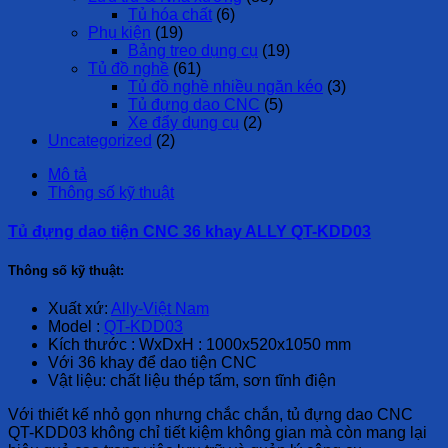
Tủ hóa chất
(6)
Phụ kiện
(19)
Bảng treo dụng cụ
(19)
Tủ đồ nghề
(61)
Tủ đồ nghề nhiều ngăn kéo
(3)
Tủ đựng dao CNC
(5)
Xe đẩy dụng cụ
(2)
Uncategorized
(2)
Mô tả
Thông số kỹ thuật
Tủ đựng dao tiện CNC 36 khay ALLY QT-KDD03
Thông số kỹ thuật:
Xuất xứ:
Ally-Việt Nam
Model :
QT-KDD03
Kích thước : WxDxH : 1000x520x1050 mm
Với 36 khay để dao tiện CNC
Vật liệu: chất liệu thép tấm, sơn tĩnh điện
Với thiết kế nhỏ gọn nhưng chắc chắn, tủ đựng dao CNC
QT-KDD03 không chỉ tiết kiệm không gian mà còn mang lại