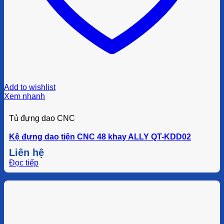
Add to wishlist
Xem nhanh
Tủ đựng dao CNC
Kệ đựng dao tiện CNC 48 khay ALLY QT-KDD02
Liên hệ
Đọc tiếp