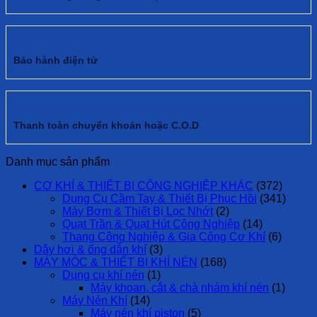
Bảo hành điện tử
Thanh toàn chuyển khoản hoặc C.O.D
Danh mục sản phẩm
CƠ KHÍ & THIẾT BỊ CÔNG NGHIỆP KHÁC
(372)
Dụng Cụ Cầm Tay & Thiết Bị Phục Hồi
(341)
Máy Bơm & Thiết Bị Lọc Nhớt
(2)
Quạt Trần & Quạt Hút Công Nghiệp
(14)
Thang Công Nghiệp & Gia Công Cơ Khí
(6)
Dây hơi & ống dẫn khí
(3)
MÁY MÓC & THIẾT BỊ KHÍ NÉN
(168)
Dụng cụ khí nén
(1)
Máy khoan, cắt & chà nhám khí nén
(1)
Máy Nén Khí
(14)
Máy nén khí piston
(5)