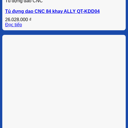
Tủ đựng dao CNC
Tủ đựng dao CNC 84 khay ALLY QT-KDD04
26.028.000
₫
Đọc tiếp