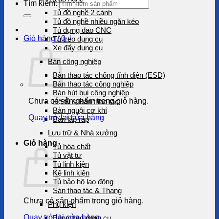
Tìm kiếm:
Tủ đồ nghề 2 cánh
Tủ đồ nghề nhiều ngăn kéo
Tủ đựng dao CNC
Giỏ hàng /
0
₫
Tủ treo dụng cụ
Xe đẩy dụng cụ
Bàn công nghiệp
Bàn thao tác chống tĩnh điện (ESD)
Bàn thao tác công nghiệp
Bàn hút bụi công nghiệp
Chưa có sản phẩm trong giỏ hàng.
Hệ tủ & Bàn thao tác
Bàn nguội cơ khí
Quay trở lại cửa hàng
Bàn lắp ráp
Lưu trữ & Nhà xưởng
Giỏ hàng
Tủ hóa chất
Tủ vật tư
Tủ linh kiện
Kệ linh kiện
Tủ bảo hộ lao động
Sàn thao tác & Thang
Chưa có sản phẩm trong giỏ hàng.
Phụ kiện
Quay trở lại cửa hàng
Bảng treo dụng cụ