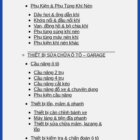
Phụ Kiện & Phụ Tùng Khí Nén
Dây hơi & ống dẫn khí
Khớp nối & đầu nối khí
Van, đồng hồ & bộ chia khí
Phụ tùng súng khí nén
Phụ tùng máy nén khí
Phụ kiện khí nén khác
THIẾT BỊ SỬA CHỮA Ô TÔ – GARAGE
Cầu nâng ô tô
Cầu nâng 2 trụ
Cầu nâng 4 trụ
Cầu nâng cắt kéo
Cầu nâng đỗ xe & chuyên dụng
Phụ kiện cầu nâng
Thiết bị lốp, mâm & phanh
Thiết bị cân chỉnh bánh xe
Máy láng & tiện đĩa phanh
Thiết bị sửa chữa mâm, lazang &
lốp
Thiết bị kiểm tra & chẩn đoán ô tô