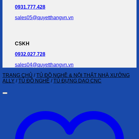
0931.777.428
sales05@quyetthangvn.vn
CSKH
0932.027.728
sales04@quyetthangvn.vn
TRANG CHỦ
/
TỦ ĐỒ NGHỀ & NỘI THẤT NHÀ XƯỞNG
ALLY
/
TỦ ĐỒ NGHỀ
/
TỦ ĐỰNG DAO CNC