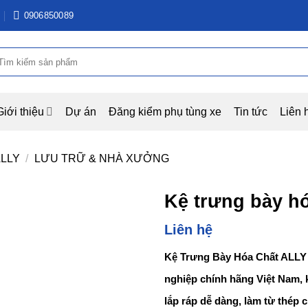
0906850089
ìm
iếm:
Giới thiệu
Dự án
Đăng kiểm phụ tùng xe
Tin tức
Liên 
ALLY
/
LƯU TRỮ & NHÀ XƯỞNG
Kệ trưng bày h
Liên hệ
Add to
wishlist
Kệ Trưng Bày Hóa Chất ALLY Q
nghiệp chính hãng Việt Nam, 
lắp ráp dễ dàng, làm từ thép 