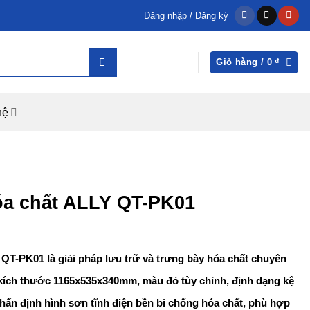
Đăng nhập / Đăng ký
Giỏ hàng /
0
₫
hệ
óa chất ALLY QT-PK01
T-PK01 là giải pháp lưu trữ và trưng bày hóa chất chuyên
kích thước 1165x535x340mm, màu đỏ tùy chỉnh, định dạng kệ
chấn định hình sơn tĩnh điện bền bỉ chống hóa chất, phù hợp