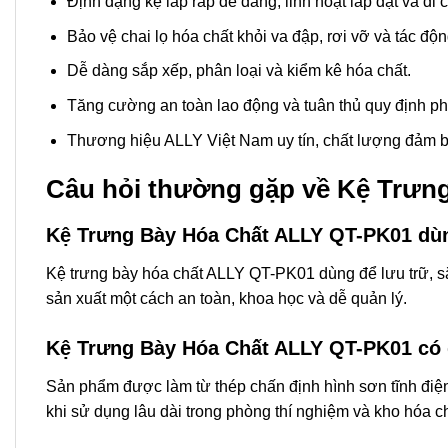
Định dạng kệ lắp ráp dễ dàng, linh hoạt lắp đặt và di 
Bảo vệ chai lọ hóa chất khỏi va đập, rơi vỡ và tác độn
Dễ dàng sắp xếp, phân loại và kiểm kê hóa chất.
Tăng cường an toàn lao động và tuân thủ quy định ph
Thương hiệu ALLY Việt Nam uy tín, chất lượng đảm b
Câu hỏi thường gặp về Kệ Trưn
Kệ Trưng Bày Hóa Chất ALLY QT-PK01 dùn
Kệ trưng bày hóa chất ALLY QT-PK01 dùng để lưu trữ, sắp
sản xuất một cách an toàn, khoa học và dễ quản lý.
Kệ Trưng Bày Hóa Chất ALLY QT-PK01 có
Sản phẩm được làm từ thép chấn định hình sơn tĩnh điện
khi sử dụng lâu dài trong phòng thí nghiệm và kho hóa ch