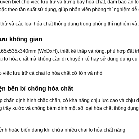
uyên biệt cho việc lưu trữ và trưng bày hóa chất, đảm bảo an toà
hoặc theo tần suất sử dụng, giúp nhân viên phòng thí nghiệm dễ
 thử và các loại hóa chất thông dụng trong phòng thí nghiệm và
 ưu không gian
65x535x340mm (WxDxH), thiết kế thấp và rộng, phù hợp đặt trên
ai lọ hóa chất mà không cần di chuyển kệ hay sử dụng dụng cụ 
việc lưu trữ cả chai lọ hóa chất cỡ lớn và nhỏ.
iện bền bỉ chống hóa chất
 chấn định hình chắc chắn, có khả năng chịu lực cao và chịu 
ng trầy xước và chống bám dính một số loại hóa chất thông dụn
ênh hoặc biến dạng khi chứa nhiều chai lọ hóa chất nặng.