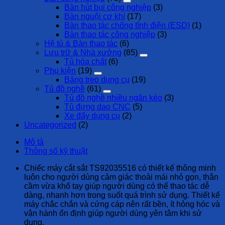
Bàn hút bụi công nghiệp
(3)
Bàn nguội cơ khí
(17)
Bàn thao tác chống tĩnh điện (ESD)
(1)
Bàn thao tác công nghiệp
(3)
Hệ tủ & Bàn thao tác
(6)
Lưu trữ & Nhà xưởng
(85)
Tủ hóa chất
(6)
Phụ kiện
(19)
Bảng treo dụng cụ
(19)
Tủ đồ nghề
(61)
Tủ đồ nghề nhiều ngăn kéo
(3)
Tủ đựng dao CNC
(5)
Xe đẩy dụng cụ
(2)
Uncategorized
(2)
Mô tả
Thông số kỹ thuật
Chiếc máy cắt sắt TS92035516 có thiết kế thông minh
luôn cho người dùng cảm giác thoải mái nhỏ gọn, thân
cầm vừa khổ tay giúp người dùng có thể thao tác dễ
dàng, nhanh hơn trong suốt quá trình sử dụng. Thiết kế
máy chắc chắn và cứng cáp nên rất bền, ít hỏng hóc và
vận hành ổn định giúp người dùng yên tâm khi sử
dụng.