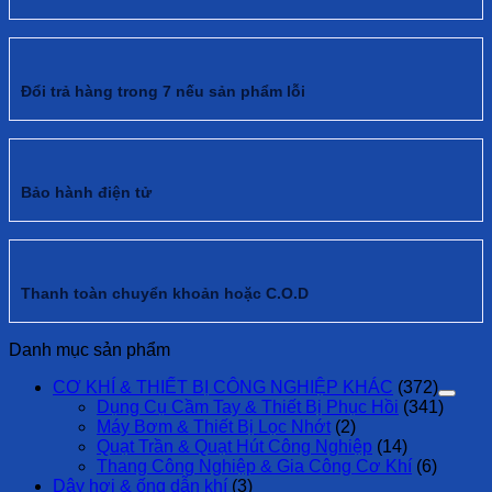
Đổi trả hàng trong 7 nếu sản phẩm lỗi
Bảo hành điện tử
Thanh toàn chuyển khoản hoặc C.O.D
Danh mục sản phẩm
CƠ KHÍ & THIẾT BỊ CÔNG NGHIỆP KHÁC
(372)
Dụng Cụ Cầm Tay & Thiết Bị Phục Hồi
(341)
Máy Bơm & Thiết Bị Lọc Nhớt
(2)
Quạt Trần & Quạt Hút Công Nghiệp
(14)
Thang Công Nghiệp & Gia Công Cơ Khí
(6)
Dây hơi & ống dẫn khí
(3)