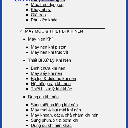
Móc treo dụng cụ
Khay nhựa
Giá treo
Phụ kiện khác
MÁY MÓC & THIẾT BỊ KHÍ NÉN
Máy Nén Khí
Máy nén khí piston
Máy nén khí trục vít
Thiết Bị Xử Lý Khí Nén
Bình chứa khí nén
Máy sấy khí nén
Bộ lọc & điều áp khí nén
Hệ thống cấp khí nén
Thiết bị xử lý khí khác
Dụng cụ khí nén
Súng siết bu lông khí nén
Máy mài & bút mài khí nén
Máy khoan, cắt & chà nhám khí nén
Súng phun, xịt & bơm khí
Dụng cụ khí nén khác