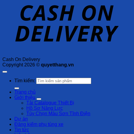
Cash On Delivery
Copyright 2026 ©
quyetthang.vn
Tìm kiếm:
Trang chủ
Giới thiệu
Tải Catalogue Thiết Bị
Hồ Sơ Năng Lực
Tùy Chọn Màu Sơn Tĩnh Điện
Dự án
Đăng kiểm phụ tùng xe
Tin tức