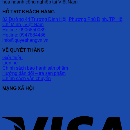
hóa ngành công nghiệp tại Việt Nam.
HỖ TRỢ KHÁCH HÀNG
82 Đường 44 Trương Đình Hội, Phường Phú Định, TP Hồ
Chí Minh , Việt Nam
Hotline: 0906850089
Hotline: 0947884486
info@quyetthangvn.vn
VỀ QUYẾT THẮNG
Giới thiệu
Liên hệ
Chính sách bảo hành sản phẩm
Hướng dẫn đổi – trả sản phẩm
Chính sách vận chuyển
MẠNG XÃ HỘI