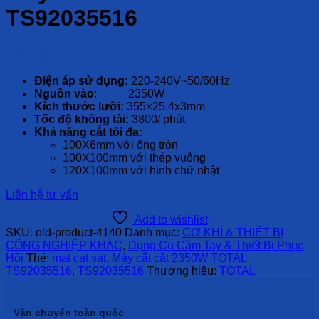
TS92035516
Liên hệ
Điện áp sử dụng:
220-240V~50/60Hz
Nguồn vào
: 2350W
Kích thước lưỡi:
355×25.4x3mm
Tốc độ không tải:
3800/ phút
Khả năng cắt tối đa:
100X6mm với ống tròn
100X100mm với thép vuông
120X100mm với hình chữ nhật
Liên hệ tư vấn
Add to wishlist
SKU:
old-product-4140
Danh mục:
CƠ KHÍ & THIẾT BỊ
CÔNG NGHIỆP KHÁC
,
Dụng Cụ Cầm Tay & Thiết Bị Phục
Hồi
Thẻ:
mat cat sat
,
Máy cắt cắt 2350W TOTAL
TS92035516
,
TS92035516
Thương hiệu:
TOTAL
Vận chuyển toàn quốc