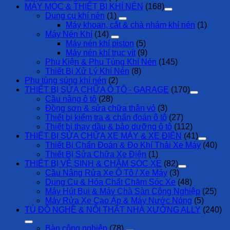
MÁY MÓC & THIẾT BỊ KHÍ NÉN
(168)
Dụng cụ khí nén
(1)
Máy khoan, cắt & chà nhám khí nén
(1)
Máy Nén Khí
(14)
Máy nén khí piston
(5)
Máy nén khí trục vít
(9)
Phụ Kiện & Phụ Tùng Khí Nén
(145)
Thiết Bị Xử Lý Khí Nén
(8)
Phụ tùng súng khí nén
(2)
THIẾT BỊ SỬA CHỮA Ô TÔ - GARAGE
(170)
Cầu nâng ô tô
(28)
Đồng sơn & sửa chữa thân vỏ
(3)
Thiết bị kiểm tra & chẩn đoán ô tô
(27)
Thiết bị thay dầu & bảo dưỡng ô tô
(112)
THIẾT BỊ SỬA CHỮA XE MÁY & XE ĐIỆN
(41)
Thiết Bị Chẩn Đoán & Đo Khí Thải Xe Máy
(40)
Thiết Bị Sửa Chữa Xe Điện
(1)
THIẾT BỊ VỆ SINH & CHĂM SÓC XE
(82)
Cầu Nâng Rửa Xe Ô Tô / Xe Máy
(3)
Dụng Cụ & Hóa Chất Chăm Sóc Xe
(48)
Máy Hút Bụi & Máy Chà Sàn Công Nghiệp
(25)
Máy Rửa Xe Cao Áp & Máy Nước Nóng
(5)
TỦ ĐỒ NGHỀ & NỘI THẤT NHÀ XƯỞNG ALLY
(240)
Bàn công nghiệp
(78)