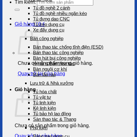
Tìm kiếm:
Tủ đồ nghề 2 cánh
Tủ đồ nghề nhiều ngăn kéo
Tủ đựng dao CNC
Giỏ hàng /
0
₫
Tủ treo dụng cụ
Xe đẩy dụng cụ
Bàn công nghiệp
Bàn thao tác chống tĩnh điện (ESD)
Bàn thao tác công nghiệp
Bàn hút bụi công nghiệp
Chưa có sản phẩm trong giỏ hàng.
Hệ tủ & Bàn thao tác
Bàn nguội cơ khí
Quay trở lại cửa hàng
Bàn lắp ráp
Lưu trữ & Nhà xưởng
Giỏ hàng
Tủ hóa chất
Tủ vật tư
Tủ linh kiện
Kệ linh kiện
Tủ bảo hộ lao động
Sàn thao tác & Thang
Chưa có sản phẩm trong giỏ hàng.
Phụ kiện
Quay trở lại cửa hàng
Bảng treo dụng cụ