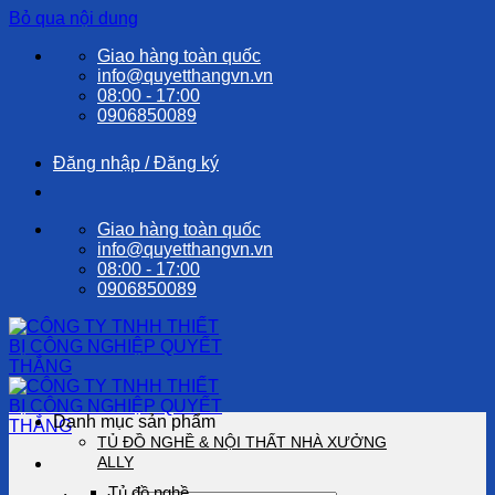
Bỏ qua nội dung
Giao hàng toàn quốc
info@quyetthangvn.vn
08:00 - 17:00
0906850089
Đăng nhập / Đăng ký
Giao hàng toàn quốc
info@quyetthangvn.vn
08:00 - 17:00
0906850089
Danh mục sản phẩm
TỦ ĐỒ NGHỀ & NỘI THẤT NHÀ XƯỞNG
ALLY
Tủ đồ nghề