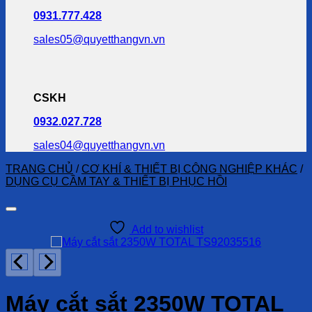
0931.777.428
sales05@quyetthangvn.vn
CSKH
0932.027.728
sales04@quyetthangvn.vn
TRANG CHỦ
/
CƠ KHÍ & THIẾT BỊ CÔNG NGHIỆP KHÁC
/
DỤNG CỤ CẦM TAY & THIẾT BỊ PHỤC HỒI
Add to wishlist
Máy cắt sắt 2350W TOTAL