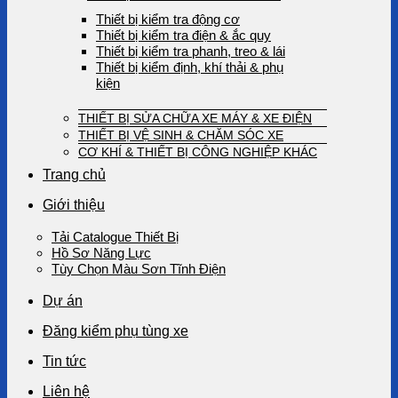
Thiết bị kiểm tra động cơ
Thiết bị kiểm tra điện & ắc quy
Thiết bị kiểm tra phanh, treo & lái
Thiết bị kiểm định, khí thải & phụ
kiện
THIẾT BỊ SỬA CHỮA XE MÁY & XE ĐIỆN
THIẾT BỊ VỆ SINH & CHĂM SÓC XE
CƠ KHÍ & THIẾT BỊ CÔNG NGHIỆP KHÁC
Trang chủ
Giới thiệu
Tải Catalogue Thiết Bị
Hồ Sơ Năng Lực
Tùy Chọn Màu Sơn Tĩnh Điện
Dự án
Đăng kiểm phụ tùng xe
Tin tức
Liên hệ