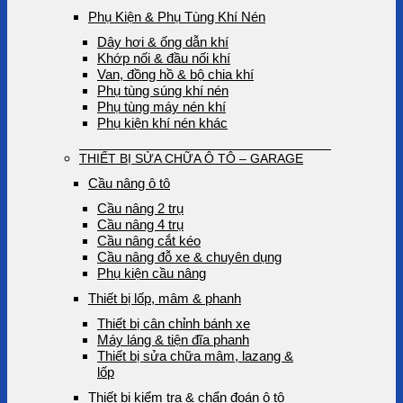
Phụ Kiện & Phụ Tùng Khí Nén
Dây hơi & ống dẫn khí
Khớp nối & đầu nối khí
Van, đồng hồ & bộ chia khí
Phụ tùng súng khí nén
Phụ tùng máy nén khí
Phụ kiện khí nén khác
THIẾT BỊ SỬA CHỮA Ô TÔ – GARAGE
Cầu nâng ô tô
Cầu nâng 2 trụ
Cầu nâng 4 trụ
Cầu nâng cắt kéo
Cầu nâng đỗ xe & chuyên dụng
Phụ kiện cầu nâng
Thiết bị lốp, mâm & phanh
Thiết bị cân chỉnh bánh xe
Máy láng & tiện đĩa phanh
Thiết bị sửa chữa mâm, lazang &
lốp
Thiết bị kiểm tra & chẩn đoán ô tô