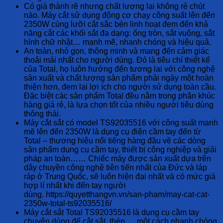
Có giá thành rẽ nhưng chất lượng lại không rẻ chút
nào. Máy cắt sử dụng động cơ chạy công suất lên đến
2350W cùng lưỡi cắt sắc bén linh hoạt đem đến khả
năng cắt các khối sắt đa dạng: ống tròn, sắt vuông, sắt
hình chữ nhật… mạnh mẽ, nhanh chóng và hiệu quả.
An toàn, nhỏ gọn, thông minh và mang đến cảm giác
thoải mái nhất cho người dùng. Đó là tiêu chí thiết kế
của Total, họ luôn hướng đến tương lai với công nghệ
sản xuất và chất lượng sản phẩm phải ngày một hoàn
thiện hơn, đem lại lợi ích cho người sử dụng toàn cầu.
Đặc biệt các sản phẩm Total đều nằm trong phân khúc
hàng giá rẻ, là lựa chọn tốt của nhiều người tiêu dùng
thông thái.
Máy cắt sắt có model TS92035516 với công suất mạnh
mẽ lên đến 2350W là dụng cụ điện cầm tay đến từ
Total – thương hiệu nổi tiếng hàng đầu về các dòng
sản phẩm dụng cụ cầm tay, thiết bị công nghiệp và giải
pháp an toàn…… Chiếc máy được sản xuất dựa trên
dây chuyền công nghệ tiên tiến nhất của Đức và láp
ráp ở Trung Quốc, sẽ luôn hiện đại nhất và có mức giá
hợp lí nhất khi đến tay người
dùng. https://quyetthangvn.vn/san-pham/may-cat-cat-
2350w-total-ts92035516/
Máy cắt sắt Total TS92035516 là dụng cụ cầm tay
chuyên dùng để cắt sắt, thép…. một cách nhanh chóng