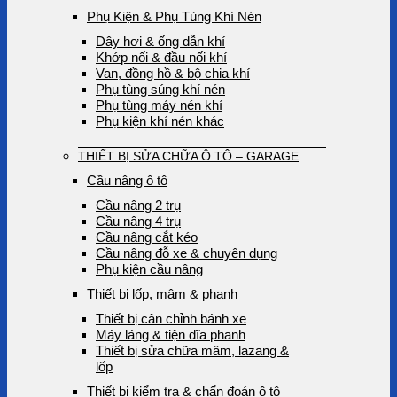
Phụ Kiện & Phụ Tùng Khí Nén
Dây hơi & ống dẫn khí
Khớp nối & đầu nối khí
Van, đồng hồ & bộ chia khí
Phụ tùng súng khí nén
Phụ tùng máy nén khí
Phụ kiện khí nén khác
THIẾT BỊ SỬA CHỮA Ô TÔ – GARAGE
Cầu nâng ô tô
Cầu nâng 2 trụ
Cầu nâng 4 trụ
Cầu nâng cắt kéo
Cầu nâng đỗ xe & chuyên dụng
Phụ kiện cầu nâng
Thiết bị lốp, mâm & phanh
Thiết bị cân chỉnh bánh xe
Máy láng & tiện đĩa phanh
Thiết bị sửa chữa mâm, lazang &
lốp
Thiết bị kiểm tra & chẩn đoán ô tô