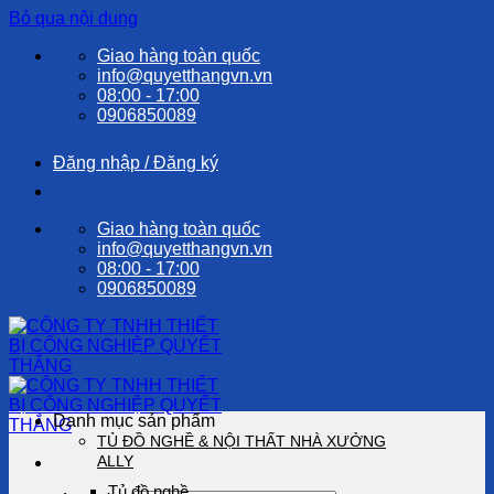
Bỏ qua nội dung
Giao hàng toàn quốc
info@quyetthangvn.vn
08:00 - 17:00
0906850089
Đăng nhập / Đăng ký
Giao hàng toàn quốc
info@quyetthangvn.vn
08:00 - 17:00
0906850089
Danh mục sản phẩm
TỦ ĐỒ NGHỀ & NỘI THẤT NHÀ XƯỞNG
ALLY
Tủ đồ nghề