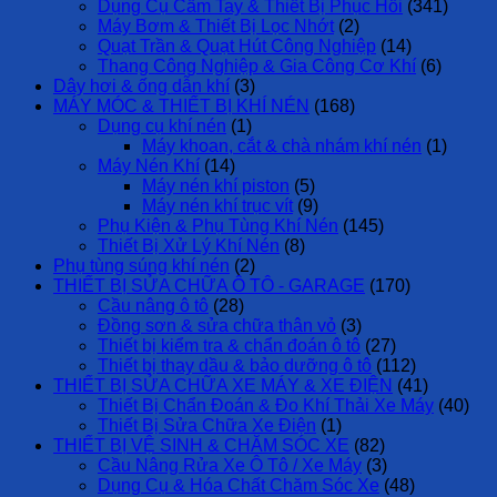
Dụng Cụ Cầm Tay & Thiết Bị Phục Hồi
(341)
Máy Bơm & Thiết Bị Lọc Nhớt
(2)
Quạt Trần & Quạt Hút Công Nghiệp
(14)
Thang Công Nghiệp & Gia Công Cơ Khí
(6)
Dây hơi & ống dẫn khí
(3)
MÁY MÓC & THIẾT BỊ KHÍ NÉN
(168)
Dụng cụ khí nén
(1)
Máy khoan, cắt & chà nhám khí nén
(1)
Máy Nén Khí
(14)
Máy nén khí piston
(5)
Máy nén khí trục vít
(9)
Phụ Kiện & Phụ Tùng Khí Nén
(145)
Thiết Bị Xử Lý Khí Nén
(8)
Phụ tùng súng khí nén
(2)
THIẾT BỊ SỬA CHỮA Ô TÔ - GARAGE
(170)
Cầu nâng ô tô
(28)
Đồng sơn & sửa chữa thân vỏ
(3)
Thiết bị kiểm tra & chẩn đoán ô tô
(27)
Thiết bị thay dầu & bảo dưỡng ô tô
(112)
THIẾT BỊ SỬA CHỮA XE MÁY & XE ĐIỆN
(41)
Thiết Bị Chẩn Đoán & Đo Khí Thải Xe Máy
(40)
Thiết Bị Sửa Chữa Xe Điện
(1)
THIẾT BỊ VỆ SINH & CHĂM SÓC XE
(82)
Cầu Nâng Rửa Xe Ô Tô / Xe Máy
(3)
Dụng Cụ & Hóa Chất Chăm Sóc Xe
(48)