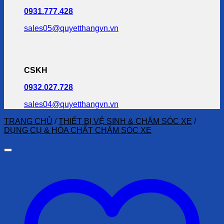
0931.777.428
sales05@quyetthangvn.vn
CSKH
0932.027.728
sales04@quyetthangvn.vn
TRANG CHỦ
/
THIẾT BỊ VỆ SINH & CHĂM SÓC XE
/
DỤNG CỤ & HÓA CHẤT CHĂM SÓC XE