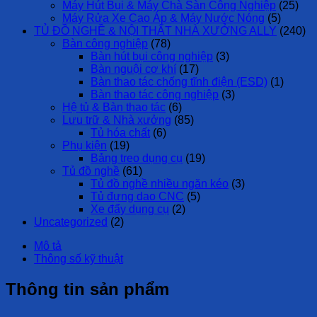
Máy Hút Bụi & Máy Chà Sàn Công Nghiệp
(25)
Máy Rửa Xe Cao Áp & Máy Nước Nóng
(5)
TỦ ĐỒ NGHỀ & NỘI THẤT NHÀ XƯỞNG ALLY
(240)
Bàn công nghiệp
(78)
Bàn hút bụi công nghiệp
(3)
Bàn nguội cơ khí
(17)
Bàn thao tác chống tĩnh điện (ESD)
(1)
Bàn thao tác công nghiệp
(3)
Hệ tủ & Bàn thao tác
(6)
Lưu trữ & Nhà xưởng
(85)
Tủ hóa chất
(6)
Phụ kiện
(19)
Bảng treo dụng cụ
(19)
Tủ đồ nghề
(61)
Tủ đồ nghề nhiều ngăn kéo
(3)
Tủ đựng dao CNC
(5)
Xe đẩy dụng cụ
(2)
Uncategorized
(2)
Mô tả
Thông số kỹ thuật
Thông tin sản phẩm