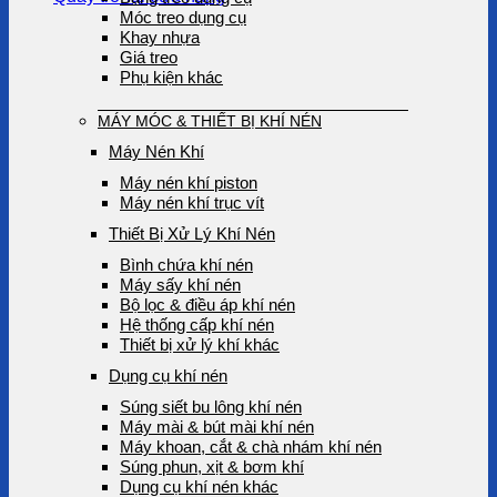
Móc treo dụng cụ
Khay nhựa
Giá treo
Phụ kiện khác
MÁY MÓC & THIẾT BỊ KHÍ NÉN
Máy Nén Khí
Máy nén khí piston
Máy nén khí trục vít
Thiết Bị Xử Lý Khí Nén
Bình chứa khí nén
Máy sấy khí nén
Bộ lọc & điều áp khí nén
Hệ thống cấp khí nén
Thiết bị xử lý khí khác
Dụng cụ khí nén
Súng siết bu lông khí nén
Máy mài & bút mài khí nén
Máy khoan, cắt & chà nhám khí nén
Súng phun, xịt & bơm khí
Dụng cụ khí nén khác