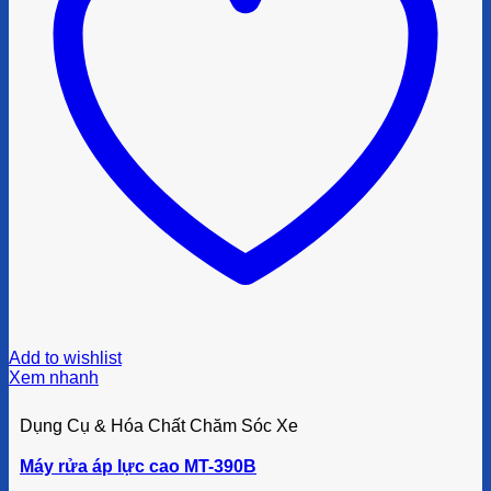
Add to wishlist
Xem nhanh
Dụng Cụ & Hóa Chất Chăm Sóc Xe
Máy rửa áp lực cao MT-390B