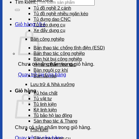
Tìm kiếm:
Tủ đồ nghề 2 cánh
Tủ đồ nghề nhiều ngăn kéo
Tủ đựng dao CNC
Giỏ hàng /
0
₫
Tủ treo dụng cụ
Xe đẩy dụng cụ
Bàn công nghiệp
Bàn thao tác chống tĩnh điện (ESD)
Bàn thao tác công nghiệp
Bàn hút bụi công nghiệp
Chưa có sản phẩm trong giỏ hàng.
Hệ tủ & Bàn thao tác
Bàn nguội cơ khí
Quay trở lại cửa hàng
Bàn lắp ráp
Lưu trữ & Nhà xưởng
Giỏ hàng
Tủ hóa chất
Tủ vật tư
Tủ linh kiện
Kệ linh kiện
Tủ bảo hộ lao động
Sàn thao tác & Thang
Chưa có sản phẩm trong giỏ hàng.
Phụ kiện
Quay trở lại cửa hàng
Bảng treo dụng cụ