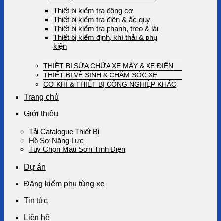
Thiết bị kiểm tra động cơ
Thiết bị kiểm tra điện & ắc quy
Thiết bị kiểm tra phanh, treo & lái
Thiết bị kiểm định, khí thải & phụ
kiện
THIẾT BỊ SỬA CHỮA XE MÁY & XE ĐIỆN
THIẾT BỊ VỆ SINH & CHĂM SÓC XE
CƠ KHÍ & THIẾT BỊ CÔNG NGHIỆP KHÁC
Trang chủ
Giới thiệu
Tải Catalogue Thiết Bị
Hồ Sơ Năng Lực
Tùy Chọn Màu Sơn Tĩnh Điện
Dự án
Đăng kiểm phụ tùng xe
Tin tức
Liên hệ