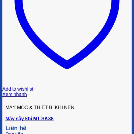
Add to wishlist
Xem nhanh
MÁY MÓC & THIẾT BỊ KHÍ NÉN
Máy sấy khí MT-SK38
Liên hệ