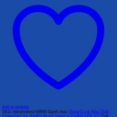
Add to wishlist
SKU:
old-product-44890
Danh mục:
Dụng Cụ & Hóa Chất
Chăm Sóc Xe
,
THIẾT BỊ VỆ SINH & CHĂM SÓC XE
Thẻ: