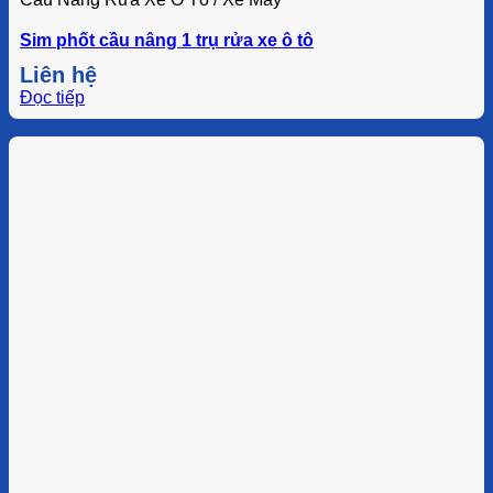
Sim phốt cầu nâng 1 trụ rửa xe ô tô
Liên hệ
Đọc tiếp