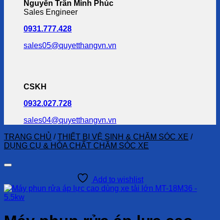
Nguyễn Trần Minh Phúc
Sales Engineer
0931.777.428
sales05@quyetthangvn.vn
CSKH
0932.027.728
sales04@quyetthangvn.vn
TRANG CHỦ
/
THIẾT BỊ VỆ SINH & CHĂM SÓC XE
/
DỤNG CỤ & HÓA CHẤT CHĂM SÓC XE
Add to wishlist