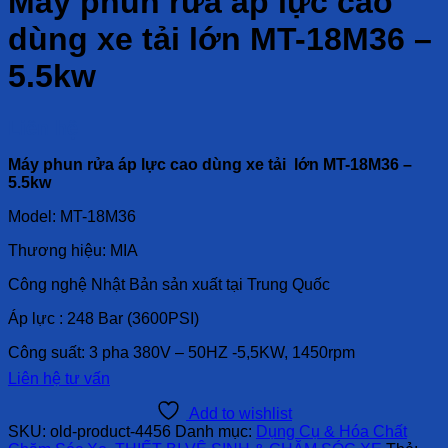
Máy phun rửa áp lực cao
dùng xe tải lớn MT-18M36 –
5.5kw
Liên hệ
Máy phun rửa áp lực cao dùng xe tải lớn MT-18M36 –
5.5kw
Model: MT-18M36
Thương hiệu: MIA
Công nghệ Nhật Bản sản xuất tại Trung Quốc
Áp lực : 248 Bar (3600PSI)
Công suất: 3 pha 380V – 50HZ -5,5KW, 1450rpm
Liên hệ tư vấn
Add to wishlist
SKU:
old-product-4456
Danh mục:
Dụng Cụ & Hóa Chất