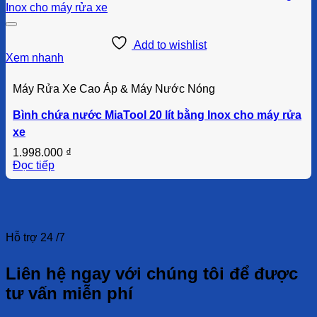
Add to wishlist
Xem nhanh
Máy Rửa Xe Cao Áp & Máy Nước Nóng
Bình chứa nước MiaTool 20 lít bằng Inox cho máy rửa
xe
1.998.000
₫
Đọc tiếp
Hỗ trợ 24 /7
Liên hệ ngay với chúng tôi để được
tư vấn miễn phí