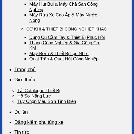
Máy Hút Bụi & Máy Chà Sàn Công
Nghiệp
Máy Rửa Xe Cao Áp & Máy Nước
Nóng
CƠ KHÍ & THIẾT BỊ CÔNG NGHIỆP KHÁC
Dụng Cụ Cầm Tay & Thiết Bị Phục Hồi
Thang Công Nghiệp & Gia Công Cơ
Khí
Máy Bơm & Thiết Bị Lọc Nhớt
Quạt Trần & Quạt Hút Công Nghiệp
Trang chủ
Giới thiệu
Tải Catalogue Thiết Bị
Hồ Sơ Năng Lực
Tùy Chọn Màu Sơn Tĩnh Điện
Dự án
Đăng kiểm phụ tùng xe
Tin tức