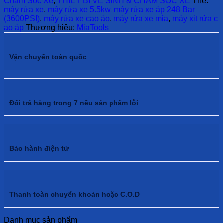
Chăm Sóc Xe
,
THIẾT BỊ VỆ SINH & CHĂM SÓC XE
Thẻ:
máy rửa xe
,
máy rửa xe 5.5kw
,
máy rửa xe áp 248 Bar
(3600PSI)
,
máy rửa xe cao áo
,
máy rửa xe mia
,
máy xịt rửa c
ao áp
Thương hiệu:
MiaTools
Vận chuyển toàn quốc
Đổi trả hàng trong 7 nếu sản phẩm lỗi
Bảo hành điện tử
Thanh toàn chuyển khoản hoặc C.O.D
Danh mục sản phẩm