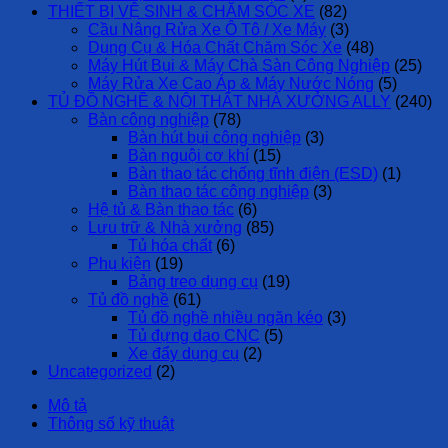
THIẾT BỊ VỆ SINH & CHĂM SÓC XE
(82)
Cầu Nâng Rửa Xe Ô Tô / Xe Máy
(3)
Dụng Cụ & Hóa Chất Chăm Sóc Xe
(48)
Máy Hút Bụi & Máy Chà Sàn Công Nghiệp
(25)
Máy Rửa Xe Cao Áp & Máy Nước Nóng
(5)
TỦ ĐỒ NGHỀ & NỘI THẤT NHÀ XƯỞNG ALLY
(240)
Bàn công nghiệp
(78)
Bàn hút bụi công nghiệp
(3)
Bàn nguội cơ khí
(15)
Bàn thao tác chống tĩnh điện (ESD)
(1)
Bàn thao tác công nghiệp
(3)
Hệ tủ & Bàn thao tác
(6)
Lưu trữ & Nhà xưởng
(85)
Tủ hóa chất
(6)
Phụ kiện
(19)
Bảng treo dụng cụ
(19)
Tủ đồ nghề
(61)
Tủ đồ nghề nhiều ngăn kéo
(3)
Tủ đựng dao CNC
(5)
Xe đẩy dụng cụ
(2)
Uncategorized
(2)
Mô tả
Thông số kỹ thuật