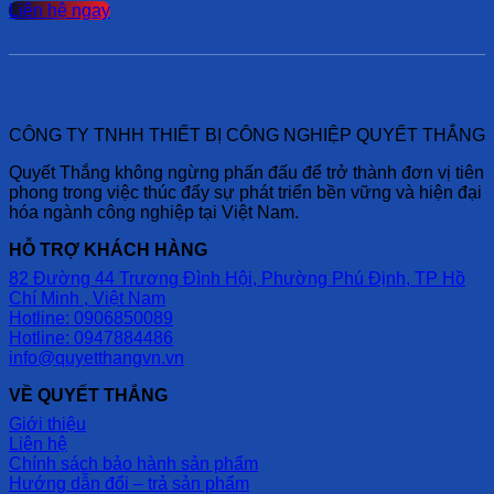
Liên hệ ngay
CÔNG TY TNHH THIẾT BỊ CÔNG NGHIỆP QUYẾT THẮNG
Quyết Thắng không ngừng phấn đấu để trở thành đơn vị tiên
phong trong việc thúc đẩy sự phát triển bền vững và hiện đại
hóa ngành công nghiệp tại Việt Nam.
HỖ TRỢ KHÁCH HÀNG
82 Đường 44 Trương Đình Hội, Phường Phú Định, TP Hồ
Chí Minh , Việt Nam
Hotline: 0906850089
Hotline: 0947884486
info@quyetthangvn.vn
VỀ QUYẾT THẮNG
Giới thiệu
Liên hệ
Chính sách bảo hành sản phẩm
Hướng dẫn đổi – trả sản phẩm