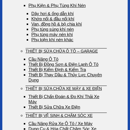
Phụ Kiện & Phụ Tùng Khí Nén
Dây hơi & ống dẫn khí
Khớp nối & đầu nối khí
Van, đồng hồ & bộ chia khí
Phụ tùng súng khí nén
Phụ tùng máy nén khí
Phụ kiện khí nén khác
THIẾT BỊ SỬA CHỮA Ô TÔ – GARAGE
Cầu Nâng Ô Tô
Thiết Bị Đồng Sơn & Điện Lạnh Ô Tô
Thiết Bị Kiểm Định & Kiểm Tra
Thiết Bị Thay Dầu & Thủy Lực Chuyên
Dụng
THIẾT BỊ SỬA CHỮA XE MÁY & XE ĐIỆN
Thiết Bị Chẩn Đoán & Đo Khí Thải Xe
Máy
Thiết Bị Sửa Chữa Xe Điện
THIẾT BỊ VỆ SINH & CHĂM SÓC XE
Cầu Nâng Rửa Xe Ô Tô / Xe Máy
Dụng Cụ & Hóa Chất Chăm Sóc Xe