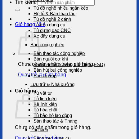
Tìm kiếm:
Tủ đồ nghề nhiều ngăn kéo
Hệ tủ & Bàn thao tác
Tủ đồ nghề 2 cánh
Giỏ hàng /
0
₫
Tủ treo dụng cụ
Tủ đựng dao CNC
Xe đẩy dụng cụ
Bàn công nghiệp
Bàn thao tác công nghiệp
Bàn nguội cơ khí
Chưa có sản phẩm trong giỏ hàng.
Bàn thao tác chống tĩnh điện (ESD)
Bàn hút bụi công nghiệp
Quay trở lại cửa hàng
Bàn lắp ráp
Lưu trữ & Nhà xưởng
Giỏ hàng
Tủ vật tư
Tủ linh kiện
Kệ linh kiện
Tủ hóa chất
Tủ bảo hộ lao động
Sàn thao tác & Thang
Chưa có sản phẩm trong giỏ hàng.
Phụ kiện
Quay trở lại cửa hàng
Bảng treo dụng cụ