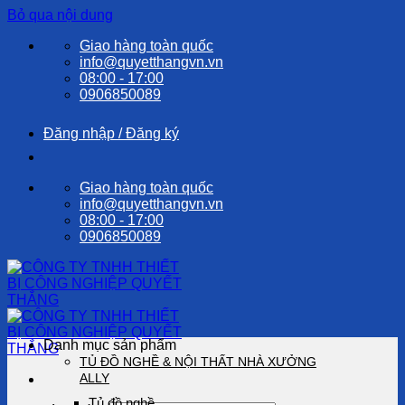
Bỏ qua nội dung
Giao hàng toàn quốc
info@quyetthangvn.vn
08:00 - 17:00
0906850089
Đăng nhập / Đăng ký
Giao hàng toàn quốc
info@quyetthangvn.vn
08:00 - 17:00
0906850089
Danh mục sản phẩm
TỦ ĐỒ NGHỀ & NỘI THẤT NHÀ XƯỞNG
ALLY
Tủ đồ nghề