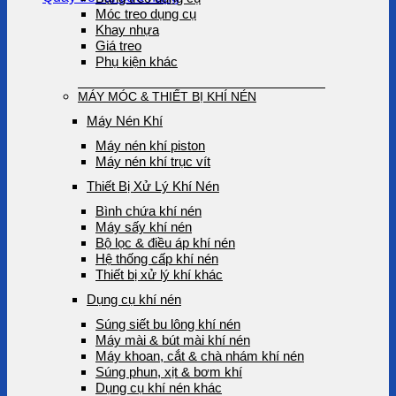
Móc treo dụng cụ
Khay nhựa
Giá treo
Phụ kiện khác
MÁY MÓC & THIẾT BỊ KHÍ NÉN
Máy Nén Khí
Máy nén khí piston
Máy nén khí trục vít
Thiết Bị Xử Lý Khí Nén
Bình chứa khí nén
Máy sấy khí nén
Bộ lọc & điều áp khí nén
Hệ thống cấp khí nén
Thiết bị xử lý khí khác
Dụng cụ khí nén
Súng siết bu lông khí nén
Máy mài & bút mài khí nén
Máy khoan, cắt & chà nhám khí nén
Súng phun, xịt & bơm khí
Dụng cụ khí nén khác