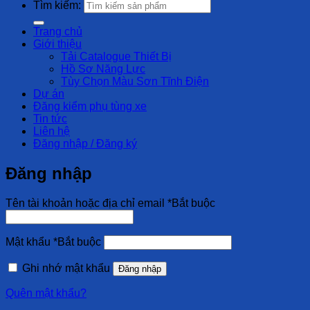
Tìm kiếm:
Trang chủ
Giới thiệu
Tải Catalogue Thiết Bị
Hồ Sơ Năng Lực
Tùy Chọn Màu Sơn Tĩnh Điện
Dự án
Đăng kiểm phụ tùng xe
Tin tức
Liên hệ
Đăng nhập / Đăng ký
Đăng nhập
Tên tài khoản hoặc địa chỉ email
*
Bắt buộc
Mật khẩu
*
Bắt buộc
Ghi nhớ mật khẩu
Đăng nhập
Quên mật khẩu?