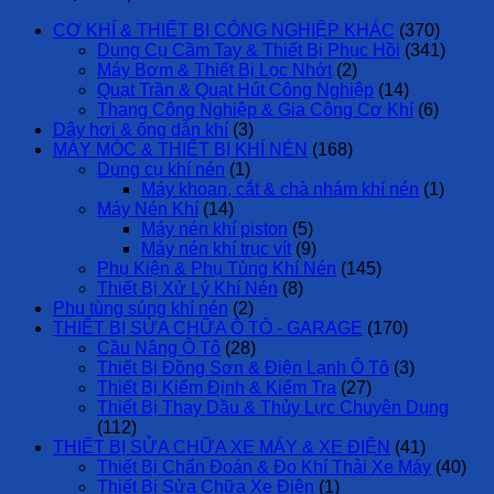
CƠ KHÍ & THIẾT BỊ CÔNG NGHIỆP KHÁC
(370)
Dụng Cụ Cầm Tay & Thiết Bị Phục Hồi
(341)
Máy Bơm & Thiết Bị Lọc Nhớt
(2)
Quạt Trần & Quạt Hút Công Nghiệp
(14)
Thang Công Nghiệp & Gia Công Cơ Khí
(6)
Dây hơi & ống dẫn khí
(3)
MÁY MÓC & THIẾT BỊ KHÍ NÉN
(168)
Dụng cụ khí nén
(1)
Máy khoan, cắt & chà nhám khí nén
(1)
Máy Nén Khí
(14)
Máy nén khí piston
(5)
Máy nén khí trục vít
(9)
Phụ Kiện & Phụ Tùng Khí Nén
(145)
Thiết Bị Xử Lý Khí Nén
(8)
Phụ tùng súng khí nén
(2)
THIẾT BỊ SỬA CHỮA Ô TÔ - GARAGE
(170)
Cầu Nâng Ô Tô
(28)
Thiết Bị Đồng Sơn & Điện Lạnh Ô Tô
(3)
Thiết Bị Kiểm Định & Kiểm Tra
(27)
Thiết Bị Thay Dầu & Thủy Lực Chuyên Dụng
(112)
THIẾT BỊ SỬA CHỮA XE MÁY & XE ĐIỆN
(41)
Thiết Bị Chẩn Đoán & Đo Khí Thải Xe Máy
(40)
Thiết Bị Sửa Chữa Xe Điện
(1)