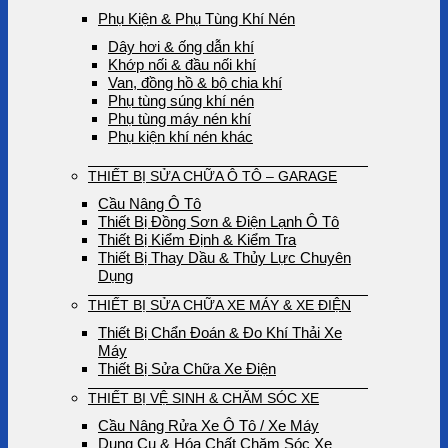
Phụ Kiện & Phụ Tùng Khí Nén
Dây hơi & ống dẫn khí
Khớp nối & đầu nối khí
Van, đồng hồ & bộ chia khí
Phụ tùng súng khí nén
Phụ tùng máy nén khí
Phụ kiện khí nén khác
THIẾT BỊ SỬA CHỮA Ô TÔ – GARAGE
Cầu Nâng Ô Tô
Thiết Bị Đồng Sơn & Điện Lạnh Ô Tô
Thiết Bị Kiểm Định & Kiểm Tra
Thiết Bị Thay Dầu & Thủy Lực Chuyên
Dụng
THIẾT BỊ SỬA CHỮA XE MÁY & XE ĐIỆN
Thiết Bị Chẩn Đoán & Đo Khí Thải Xe
Máy
Thiết Bị Sửa Chữa Xe Điện
THIẾT BỊ VỆ SINH & CHĂM SÓC XE
Cầu Nâng Rửa Xe Ô Tô / Xe Máy
Dụng Cụ & Hóa Chất Chăm Sóc Xe