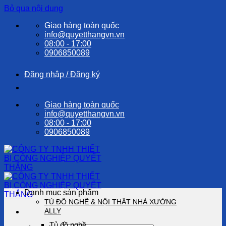
Bỏ qua nội dung
Giao hàng toàn quốc
info@quyetthangvn.vn
08:00 - 17:00
0906850089
Đăng nhập / Đăng ký
Giao hàng toàn quốc
info@quyetthangvn.vn
08:00 - 17:00
0906850089
Danh mục sản phẩm
TỦ ĐỒ NGHỀ & NỘI THẤT NHÀ XƯỞNG
ALLY
Tủ đồ nghề