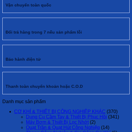
Vận chuyển toàn quốc
Đổi trả hàng trong 7 nếu sản phẩm lỗi
Bảo hành điện tử
Thanh toàn chuyển khoản hoặc C.O.D
Danh mục sản phẩm
CƠ KHÍ & THIẾT BỊ CÔNG NGHIỆP KHÁC
(370)
Dụng Cụ Cầm Tay & Thiết Bị Phục Hồi
(341)
Máy Bơm & Thiết Bị Lọc Nhớt
(2)
Quạt Trần & Quạt Hút Công Nghiệp
(14)