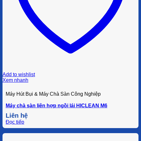
Add to wishlist
Xem nhanh
Máy Hút Bụi & Máy Chà Sàn Công Nghiệp
Máy chà sàn liên hợp ngồi lái HICLEAN M6
Liên hệ
Đọc tiếp