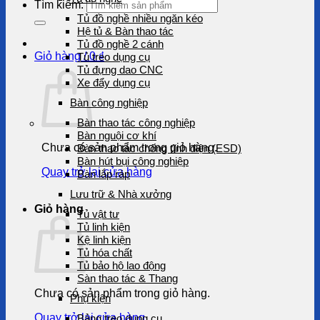
Tìm kiếm:
Tủ đồ nghề nhiều ngăn kéo
Hệ tủ & Bàn thao tác
Tủ đồ nghề 2 cánh
Giỏ hàng /
0
₫
Tủ treo dụng cụ
Tủ đựng dao CNC
Xe đẩy dụng cụ
Bàn công nghiệp
Bàn thao tác công nghiệp
Bàn nguội cơ khí
Chưa có sản phẩm trong giỏ hàng.
Bàn thao tác chống tĩnh điện (ESD)
Bàn hút bụi công nghiệp
Quay trở lại cửa hàng
Bàn lắp ráp
Lưu trữ & Nhà xưởng
Giỏ hàng
Tủ vật tư
Tủ linh kiện
Kệ linh kiện
Tủ hóa chất
Tủ bảo hộ lao động
Sàn thao tác & Thang
Chưa có sản phẩm trong giỏ hàng.
Phụ kiện
Quay trở lại cửa hàng
Bảng treo dụng cụ