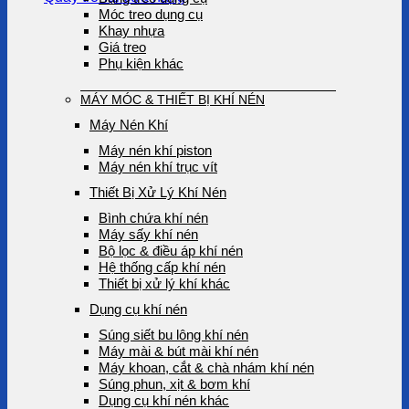
Móc treo dụng cụ
Khay nhựa
Giá treo
Phụ kiện khác
MÁY MÓC & THIẾT BỊ KHÍ NÉN
Máy Nén Khí
Máy nén khí piston
Máy nén khí trục vít
Thiết Bị Xử Lý Khí Nén
Bình chứa khí nén
Máy sấy khí nén
Bộ lọc & điều áp khí nén
Hệ thống cấp khí nén
Thiết bị xử lý khí khác
Dụng cụ khí nén
Súng siết bu lông khí nén
Máy mài & bút mài khí nén
Máy khoan, cắt & chà nhám khí nén
Súng phun, xịt & bơm khí
Dụng cụ khí nén khác