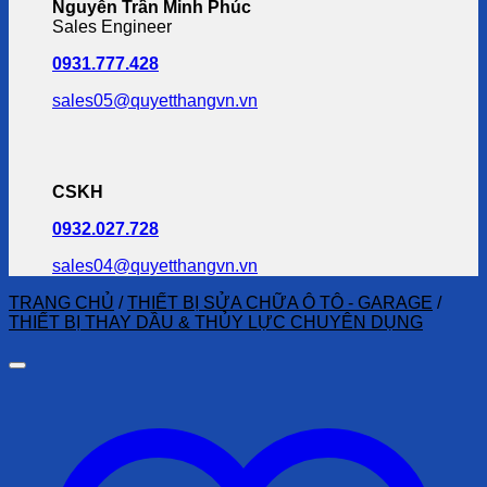
Nguyễn Trần Minh Phúc
Sales Engineer
0931.777.428
sales05@quyetthangvn.vn
CSKH
0932.027.728
sales04@quyetthangvn.vn
TRANG CHỦ
/
THIẾT BỊ SỬA CHỮA Ô TÔ - GARAGE
/
THIẾT BỊ THAY DẦU & THỦY LỰC CHUYÊN DỤNG