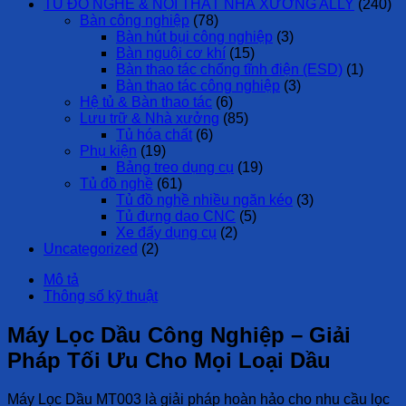
TỦ ĐỒ NGHỀ & NỘI THẤT NHÀ XƯỞNG ALLY
(240)
Bàn công nghiệp
(78)
Bàn hút bụi công nghiệp
(3)
Bàn nguội cơ khí
(15)
Bàn thao tác chống tĩnh điện (ESD)
(1)
Bàn thao tác công nghiệp
(3)
Hệ tủ & Bàn thao tác
(6)
Lưu trữ & Nhà xưởng
(85)
Tủ hóa chất
(6)
Phụ kiện
(19)
Bảng treo dụng cụ
(19)
Tủ đồ nghề
(61)
Tủ đồ nghề nhiều ngăn kéo
(3)
Tủ đựng dao CNC
(5)
Xe đẩy dụng cụ
(2)
Uncategorized
(2)
Mô tả
Thông số kỹ thuật
Máy Lọc Dầu Công Nghiệp – Giải
Pháp Tối Ưu Cho Mọi Loại Dầu
Máy Lọc Dầu MT003 là giải pháp hoàn hảo cho nhu cầu lọc