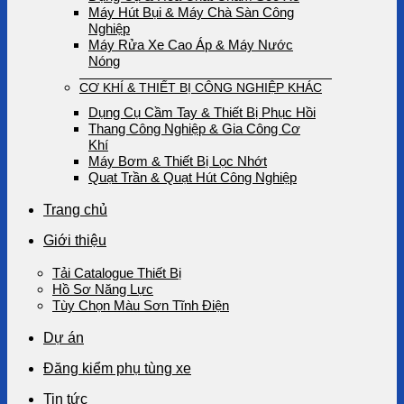
Máy Hút Bụi & Máy Chà Sàn Công
Nghiệp
Máy Rửa Xe Cao Áp & Máy Nước
Nóng
CƠ KHÍ & THIẾT BỊ CÔNG NGHIỆP KHÁC
Dụng Cụ Cầm Tay & Thiết Bị Phục Hồi
Thang Công Nghiệp & Gia Công Cơ
Khí
Máy Bơm & Thiết Bị Lọc Nhớt
Quạt Trần & Quạt Hút Công Nghiệp
Trang chủ
Giới thiệu
Tải Catalogue Thiết Bị
Hồ Sơ Năng Lực
Tùy Chọn Màu Sơn Tĩnh Điện
Dự án
Đăng kiểm phụ tùng xe
Tin tức