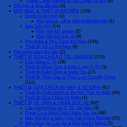
Thang Công Nghiệp & Gia Công Cơ Khí
(6)
Dây hơi & ống dẫn khí
(3)
MÁY MÓC & THIẾT BỊ KHÍ NÉN
(168)
Dụng cụ khí nén
(1)
Máy khoan, cắt & chà nhám khí nén
(1)
Máy Nén Khí
(14)
Máy nén khí piston
(5)
Máy nén khí trục vít
(9)
Phụ Kiện & Phụ Tùng Khí Nén
(145)
Thiết Bị Xử Lý Khí Nén
(8)
Phụ tùng súng khí nén
(2)
THIẾT BỊ SỬA CHỮA Ô TÔ - GARAGE
(170)
Cầu Nâng Ô Tô
(28)
Thiết Bị Đồng Sơn & Điện Lạnh Ô Tô
(3)
Thiết Bị Kiểm Định & Kiểm Tra
(27)
Thiết Bị Thay Dầu & Thủy Lực Chuyên Dụng
(112)
THIẾT BỊ SỬA CHỮA XE MÁY & XE ĐIỆN
(41)
Thiết Bị Chẩn Đoán & Đo Khí Thải Xe Máy
(40)
Thiết Bị Sửa Chữa Xe Điện
(1)
THIẾT BỊ VỆ SINH & CHĂM SÓC XE
(82)
Cầu Nâng Rửa Xe Ô Tô / Xe Máy
(3)
Dụng Cụ & Hóa Chất Chăm Sóc Xe
(48)
Máy Hút Bụi & Máy Chà Sàn Công Nghiệp
(25)
Máy Rửa Xe Cao Áp & Máy Nước Nóng
(5)